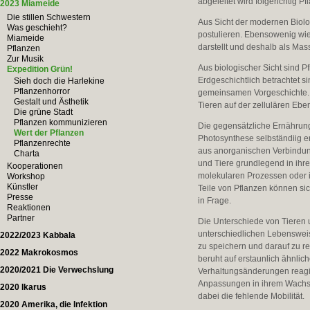
abgeleitet wird folgerichtig 
2023 Miameide
Die stillen Schwestern
Aus Sicht der modernen Biolog
Was geschieht?
postulieren. Ebensowenig wie 
Miameide
darstellt und deshalb als Mas
Pflanzen
Zur Musik
Aus biologischer Sicht sind P
Expedition Grün!
Erdgeschichtlich betrachtet s
Sieh doch die Harlekine
Pflanzenhorror
gemeinsamen Vorgeschichte.
Gestalt und Ästhetik
Tieren auf der zellulären Ebe
Die grüne Stadt
Pflanzen kommunizieren
Die gegensätzliche Ernährung
Wert der Pflanzen
Photosynthese selbständiig e
Pflanzenrechte
aus anorganischen Verbindun
Charta
und Tiere grundlegend in ihr
Kooperationen
molekularen Prozessen oder in 
Workshop
Künstler
Teile von Pflanzen können sic
Presse
in Frage.
Reaktionen
Partner
Die Unterschiede von Tieren 
unterschiedlichen Lebenswei
2022/2023 Kabbala
zu speichern und darauf zu 
2022 Makrokosmos
beruht auf erstaunlich ähnli
2020/2021 Die Verwechslung
Verhaltungsänderungen reagi
Anpassungen in ihrem Wachst
2020 Ikarus
dabei die fehlende Mobilität.
2020 Amerika, die Infektion