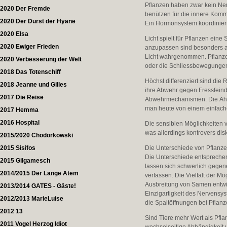
Pflanzen haben zwar kein Ner
2020 Der Fremde
benützen für die innere Kommu
2020 Der Durst der Hyäne
Ein Hormonsystem koordinier
2020 Elsa
Licht spielt für Pflanzen ein
2020 Ewiger Frieden
anzupassen sind besonders au
Licht wahrgenommen. Pflanze
2020 Verbesserung der Welt
oder die Schliessbewegungen 
2018 Das Totenschiff
Höchst differenziert sind di
2018 Jeanne und Gilles
ihre Abwehr gegen Fressfeind
2017 Die Reise
Abwehrmechanismen. Die Ähnli
man heute von einem einfach
2017 Hemma
2016 Hospital
Die sensiblen Möglichkeiten v
was allerdings kontrovers disku
2015/2020 Chodorkowski
2015 Sisifos
Die Unterschiede von Pflanze
Die Unterschiede entsprechen
2015 Gilgamesch
lassen sich schwerlich gegene
2014/2015 Der Lange Atem
verfassen. Die Vielfalt der M
Ausbreitung von Samen entwic
2013/2014 GATES - Gäste!
Einzigartigkeit des Nervensy
2012/2013 MarieLuise
die Spaltöffnungen bei Pflanz
2012 13
Sind Tiere mehr Wert als Pfla
2011 Vogel Herzog Idiot