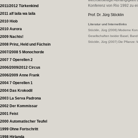
wechselseitige Abhängigkeit u
Konferenz von Rio 1992 zu ei
2011/2012 Türkenkind
2011 alf laila wa laila
Prof. Dr. Jürg Stöcklin
2010 Hiob
Literatur und Internetlinks
2010 Aurora
Stöcklin, Jürg (2006) Moderne Kon
Gesellschaften beider Basel, Band
2009 Nachts!
Stöcklin, Jürg (2007) Die Pflanze:
2008 Prinz, Held und Füchsin
2007/2008 5 Monochorde
2007 7 Operellen 2
2006/2009/2012 Circus
2006/2009 Anne Frank
2004 7 Operellen 1
2004 Das Krokodil
2003 La Serva Padrona
2002 Der Kommissar
2001 Feist
2000 Automatischer Teufel
1999 Ohne Fortschritt
1998 Hirlanda