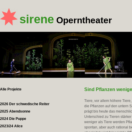
sirene
Operntheater
Sind Pflanzen weniger
Alle Projekte
Tiere, vor allem höhere Tiere,
2026 Der schwedische Reiter
die Pflanzen auf den untern S
2025 Abendsonne
prägt bis heute das menschli
Unterschied zu Tieren stärke
2024 Die Puppe
weniger als Tiere werden Pfl
2023/24 Alice
spontan, aber auch rational b