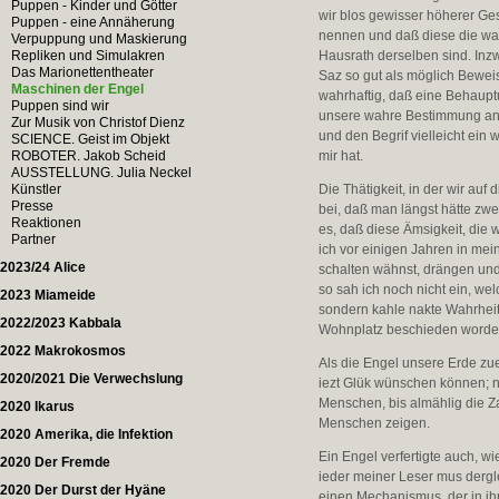
Puppen - Kinder und Götter
wir blos gewisser höherer Ge
Puppen - eine Annäherung
nennen und daß diese die wa
Verpuppung und Maskierung
Repliken und Simulakren
Hausrath derselben sind. Inzw
Das Marionettentheater
Saz so gut als möglich Bewei
Maschinen der Engel
wahrhaftig, daß eine Behauptu
Puppen sind wir
unsere wahre Bestimmung ans
Zur Musik von Christof Dienz
und den Begrif vielleicht ein
SCIENCE. Geist im Objekt
ROBOTER. Jakob Scheid
mir hat.
AUSSTELLUNG. Julia Neckel
Künstler
Die Thätigkeit, in der wir au
Presse
bei, daß man längst hätte zwe
Reaktionen
es, daß diese Ämsigkeit, die
Partner
ich vor einigen Jahren in mei
2023/24 Alice
schalten wähnst, drängen un
so sah ich noch nicht ein, we
2023 Miameide
sondern kahle nakte Wahrheit
2022/2023 Kabbala
Wohnplatz beschieden worde
2022 Makrokosmos
Als die Engel unsere Erde zu
2020/2021 Die Verwechslung
iezt Glük wünschen können; n
Menschen, bis almählig die Za
2020 Ikarus
Menschen zeigen.
2020 Amerika, die Infektion
Ein Engel verfertigte auch, 
2020 Der Fremde
ieder meiner Leser mus derg
2020 Der Durst der Hyäne
einen Mechanismus, der in ih