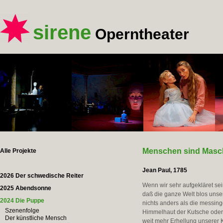
sirene
Operntheater
Menschen sind Masch
Alle Projekte
Jean Paul, 1785
2026 Der schwedische Reiter
Wenn wir sehr aufgekläret se
2025 Abendsonne
daß die ganze Welt blos unser
2024 Die Puppe
nichts anders als die messi
Szenenfolge
Himmelhaut der Kutsche oder W
Der künstliche Mensch
weit mehr Erhellung unserer 