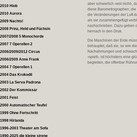
aber schwerlich ‹wol nicht›,
2010 Hiob
diese Barometrographen, die 
2010 Aurora
die Veränderungen der Luft d
als sie zusammengefügt verbl
2009 Nachts!
nachschrieben. Dazu geben d
2008 Prinz, Held und Füchsin
hernach in den Druk.
2007/2008 5 Monochorde
Die Maschinen der Erde müsse
2007 7 Operellen 2
behauptet, daß sie, so wie d
Nachahmungen und schwache K
2006/2009/2012 Circus
‹spielt›, ist höchstens eine 
2006/2009 Anne Frank
begleiten, die offenbar Rühru
2004 7 Operellen 1
2004 Das Krokodil
2003 La Serva Padrona
2002 Der Kommissar
2001 Feist
2000 Automatischer Teufel
1999 Ohne Fortschritt
1998 Hirlanda
1996-2003 Theater am Sofa
1990-2025 die kleine sirene