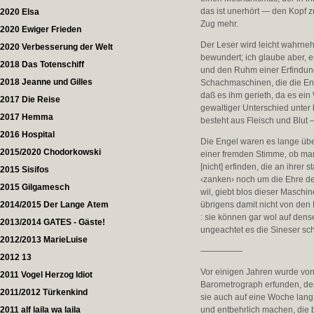
das ist unerhört — den Kopf 
2020 Elsa
Zug mehr.
2020 Ewiger Frieden
Der Leser wird leicht wahrne
2020 Verbesserung der Welt
bewundert; ich glaube aber, 
2018 Das Totenschiff
und den Ruhm einer Erfindung
2018 Jeanne und Gilles
Schachmaschinen, die die Eng
daß es ihm gerieth, da es ei
2017 Die Reise
gewaltiger Unterschied unter
2017 Hemma
besteht aus Fleisch und Blut
2016 Hospital
Die Engel waren es lange über
2015/2020 Chodorkowski
einer fremden Stimme, ob man
[nicht] erfinden, die an ihre
2015 Sisifos
‹zanken› noch um die Ehre de
2015 Gilgamesch
wil, giebt blos dieser Maschi
2014/2015 Der Lange Atem
übrigens damit nicht von den
: sie können gar wol auf dens
2013/2014 GATES - Gäste!
ungeachtet es die Sineser sc
2012/2013 MarieLuise
—————
2012 13
Vor einigen Jahren wurde vo
2011 Vogel Herzog Idiot
Barometrograph erfunden, der
2011/2012 Türkenkind
sie auch auf eine Woche lang 
2011 alf laila wa laila
und entbehrlich machen, die 