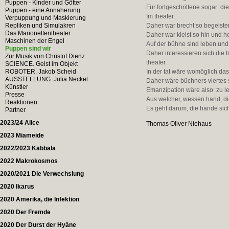
Puppen - Kinder und Götter
Für fortgeschrittene sogar: die
Puppen - eine Annäherung
Im theater.
Verpuppung und Maskierung
Repliken und Simulakren
Daher war brecht so begeiste
Das Marionettentheater
Daher war kleist so hin und h
Maschinen der Engel
Auf der bühne sind leben und
Puppen sind wir
Daher interessieren sich die 
Zur Musik von Christof Dienz
theater.
SCIENCE. Geist im Objekt
ROBOTER. Jakob Scheid
In der tat wäre womöglich das 
AUSSTELLUNG. Julia Neckel
Daher wäre büchners viertes 
Künstler
Emanzipation wäre also: zu le
Presse
Aus welcher, wessen hand, die
Reaktionen
Es geht darum, die hände sic
Partner
2023/24 Alice
Thomas Oliver Niehaus
2023 Miameide
2022/2023 Kabbala
2022 Makrokosmos
2020/2021 Die Verwechslung
2020 Ikarus
2020 Amerika, die Infektion
2020 Der Fremde
2020 Der Durst der Hyäne