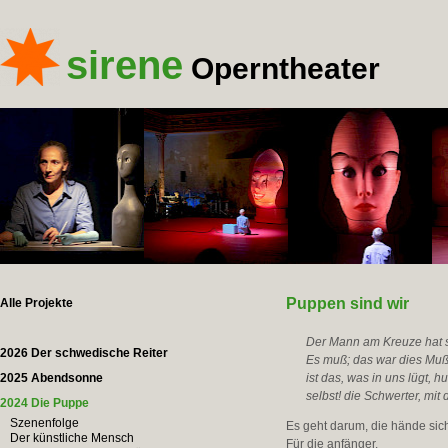
sirene
Operntheater
Puppen sind wir
Alle Projekte
Der Mann am Kreuze hat 
2026 Der schwedische Reiter
Es muß; das war dies Muß
2025 Abendsonne
ist das, was in uns lügt, 
selbst! die Schwerter, mi
2024 Die Puppe
Szenenfolge
Es geht darum, die hände sic
Der künstliche Mensch
Für die anfänger.