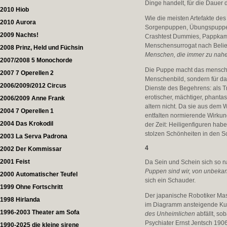
Dinge handelt, für die Dauer 
2010 Hiob
Wie die meisten Artefakte d
2010 Aurora
Sorgenpuppen, Übungspuppen 
2009 Nachts!
Crashtest Dummies, Pappkamer
Menschensurrogat nach Belieb
2008 Prinz, Held und Füchsin
Menschen, die immer zu nahe
2007/2008 5 Monochorde
Die Puppe macht das menschl
2007 7 Operellen 2
Menschenbild, sondern für 
2006/2009/2012 Circus
Dienste des Begehrens: als Tr
erotischer, mächtiger, phantas
2006/2009 Anne Frank
altern nicht. Da sie aus dem
2004 7 Operellen 1
entfalten normierende Wirku
2004 Das Krokodil
der Zeit: Heiligenfiguren ha
stolzen Schönheiten in den S
2003 La Serva Padrona
4
2002 Der Kommissar
2001 Feist
Da Sein und Schein sich so
Puppen sind wir, von unbeka
2000 Automatischer Teufel
sich ein Schauder.
1999 Ohne Fortschritt
Der japanische Robotiker Masa
1998 Hirlanda
im Diagramm ansteigende Kur
1996-2003 Theater am Sofa
des Unheimlichen
abfällt, s
Psychiater Ernst Jentsch 190
1990-2025 die kleine sirene