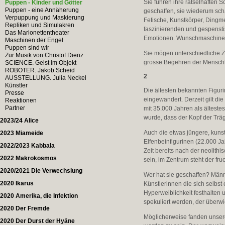
Sie führen ihre rätselhaften 
Puppen - Kinder und Götter
Puppen - eine Annäherung
geschaffen, sie wiederum scha
Verpuppung und Maskierung
Fetische, Kunstkörper, Dingm
Repliken und Simulakren
faszinierenden und gespensti
Das Marionettentheater
Emotionen. Wunschmaschinen. 
Maschinen der Engel
Puppen sind wir
Sie mögen unterschiedliche Z
Zur Musik von Christof Dienz
grosse Begehren der Menschhe
SCIENCE. Geist im Objekt
ROBOTER. Jakob Scheid
2
AUSSTELLUNG. Julia Neckel
Künstler
Die ältesten bekannten Figur
Presse
eingewandert. Derzeit gilt di
Reaktionen
Partner
mit 35.000 Jahren als ältestes
wurde, dass der Kopf der Trä
2023/24 Alice
Auch die etwas jüngere, kuns
2023 Miameide
Elfenbeinfigurinen (22.000 J
2022/2023 Kabbala
Zeit bereits nach der neolith
2022 Makrokosmos
sein, im Zentrum steht der fr
2020/2021 Die Verwechslung
Wer hat sie geschaffen? Män
2020 Ikarus
Künstlerinnen die sich selbst
Hyperweiblichkeit festhalten
2020 Amerika, die Infektion
spekuliert werden, der überwi
2020 Der Fremde
Möglicherweise fanden unser
2020 Der Durst der Hyäne