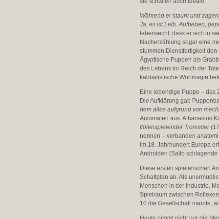
sie schaffen auch Ideale.
Während er staunt und zagend
Ja, es ist Leib. Aufbeben, ge
lebensecht, dass er sich in si
Nacherzählung sogar eine mens
stummen Dienstfertigkeit den 
Ägyptische Puppen als Grabbe
des Lebens im Reich der Tote
kabbalistische Wortmagie bel
Eine lebendige Puppe – das Zi
Die Aufklärung gab Puppenbau
dem alles aufgrund von mech
Automaten aus. Athanasius K
flötenspielender Trommler
(17
nennen – verbanden anatomisc
im 18. Jahrhundert Europa er
Androiden (Salto schlagende 
Diese ersten spielerischen A
Schaltplan ab. Als unermüdl
Menschen in der Industrie. M
Spielraum zwischen Reflexen 
10 die Gesellschaft nannte, a
Heute nimmt nicht nur die Me