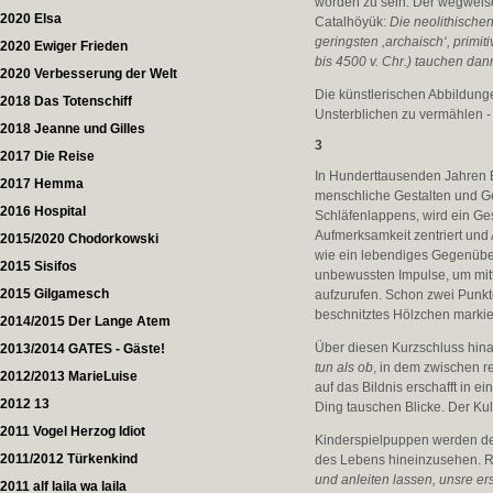
worden zu sein. Der wegweis
2020 Elsa
Catalhöyük:
Die neolithischen
geringsten ,archaisch‘, primi
2020 Ewiger Frieden
bis 4500 v. Chr.) tauchen dan
2020 Verbesserung der Welt
Die künstlerischen Abbildung
2018 Das Totenschiff
Unsterblichen zu vermählen -
2018 Jeanne und Gilles
3
2017 Die Reise
In Hunderttausenden Jahren E
2017 Hemma
menschliche Gestalten und Ges
2016 Hospital
Schläfenlappens, wird ein Ges
Aufmerksamkeit zentriert und 
2015/2020 Chodorkowski
wie ein lebendiges Gegenüber
2015 Sisifos
unbewussten Impulse, um mit
2015 Gilgamesch
aufzurufen. Schon zwei Punkte
beschnitztes Hölzchen markier
2014/2015 Der Lange Atem
Über diesen Kurzschluss hina
2013/2014 GATES - Gäste!
tun als ob
, in dem zwischen r
2012/2013 MarieLuise
auf das Bildnis erschafft in 
2012 13
Ding tauschen Blicke. Der Kul
2011 Vogel Herzog Idiot
Kinderspielpuppen werden der
2011/2012 Türkenkind
des Lebens hineinzusehen. Ri
und anleiten lassen, unsre er
2011 alf laila wa laila