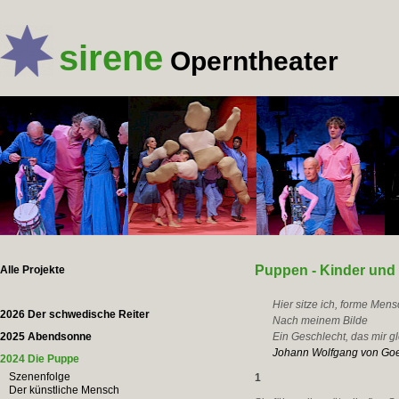
sirene
Operntheater
Puppen - Kinder und 
Alle Projekte
Hier sitze ich, forme Men
2026 Der schwedische Reiter
Nach meinem Bilde
2025 Abendsonne
Ein Geschlecht, das mir gl
Johann Wolfgang von Go
2024 Die Puppe
Szenenfolge
1
Der künstliche Mensch