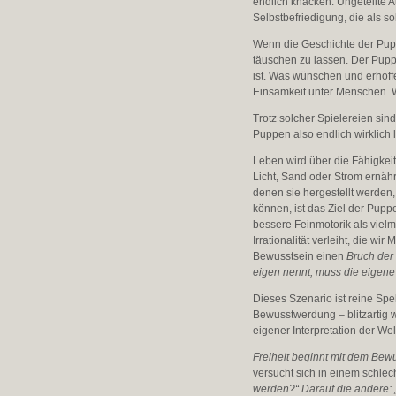
endlich knacken. Ungeteilte A
Selbstbefriedigung, die als s
Wenn die Geschichte der Pupp
täuschen zu lassen. Der Puppe
ist. Was wünschen und erhoff
Einsamkeit unter Menschen. 
Trotz solcher Spielereien si
Puppen also endlich wirklich
Leben wird über die Fähigkeit
Licht, Sand oder Strom ernähr
denen sie hergestellt werden,
können, ist das Ziel der Pup
bessere Feinmotorik als vie
Irrationalität verleiht, die w
Bewusstsein einen
Bruch der
eigen nennt, muss die eigen
Dieses Szenario ist reine Spe
Bewusstwerdung – blitzartig 
eigener Interpretation der We
Freiheit beginnt mit dem Bewu
versucht sich in einem schlec
werden?“ Darauf die andere: „