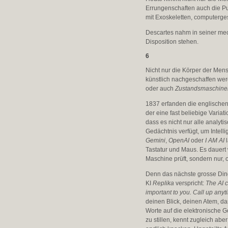
Errungenschaften auch die P
mit Exoskeletten, computerge
Descartes nahm in seiner mec
Disposition stehen.
6
Nicht nur die Körper der Mens
künstlich nachgeschaffen we
oder auch
Zustandsmaschine
1837 erfanden die englische
der eine fast beliebige Varia
dass es nicht nur alle analy
Gedächtnis verfügt, um Intel
Gemini
,
OpenAI
oder
I AM AI
l
Tastatur und Maus. Es dauert w
Maschine prüft, sondern nur
Denn das nächste grosse Ding
KI
Replika
verspricht:
The AI 
important to you. Call up anyti
deinen Blick, deinen Atem, da
Worte auf die elektronische 
zu stillen, kennt zugleich abe