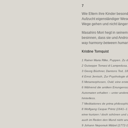
7
Wie Eltern ihre Kinder besond
Aufzucht eigenständiger Wese
Wege gehen und nicht länger
Masahiro Mori hegt in seine
besinnen, dass sie und Andro
way harmony between human 
Kristine Tornquist
1 Rainer Maria Rilke, Puppen. Zu 
2 Guiseppe Tomasi di Lampedusa, 
3 Georg Büchner, Dantons Tod, 1
4 Ernst Jentsch, Zur Psychologie 
5 Metamorphosen, Ovid; eine erste
6 Während die antiken Errungensch
Automaten erhalten – unter ander
hinterliess.
7 Meditationes de prima philosoph
8 Wolfgang Caspar Printz (1641–17
einer kurtzen / doch schönen und a
auch im Reden den Mund nicht and
9 Johann Nepomuk Mälzel (1772-18