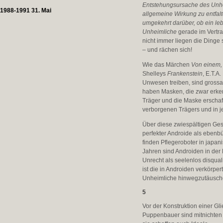
Entstehungsursache des Unhei
1988-1991 31. Mai
allgemeine Wirkung zu entfal
umgekehrt darüber, ob ein leb
Unheimliche
gerade im Vertr
nicht immer liegen die Dinge
– und rächen sich!
Wie das Märchen
Von einem, 
Shelleys
Frankenstein
, E.T.A
Unwesen treiben, sind grossa
haben Masken, die zwar erke
Träger und die Maske erschaf
verborgenen Trägers und in j
Über diese zwiespältigen Ges
perfekter Androide als ebenb
finden Pflegeroboter in japa
Jahren sind Androiden in der 
Unrecht als seelenlos disqual
ist die in Androiden verkörpe
Unheimliche hinwegzutäusch
5
Vor der Konstruktion einer Gl
Puppenbauer sind mitnichten 