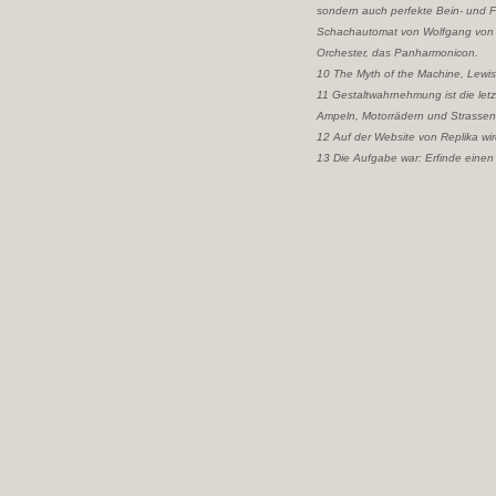
sondern auch perfekte Bein- und F
Schachautomat von Wolfgang von K
Orchester, das Panharmonicon.
10 The Myth of the Machine, Lewi
11 Gestaltwahrnehmung ist die let
Ampeln, Motorrädern und Strassens
12 Auf der Website von Replika wi
13 Die Aufgabe war: Erfinde einen