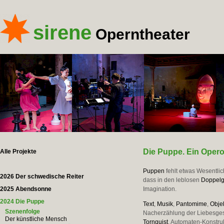
sirene
Operntheater
Die Puppe. Ein Opero
Alle Projekte
Puppen
fehlt etwas Wesentli
2026 Der schwedische Reiter
dass in den leblosen
Doppel
2025 Abendsonne
Imagination.
2024 Die Puppe
Text
,
Musik
,
Pantomime
,
Obje
Szenenfolge
Nacherzählung der Liebesge
Der künstliche Mensch
Tornquist
, Automaten-Konstru