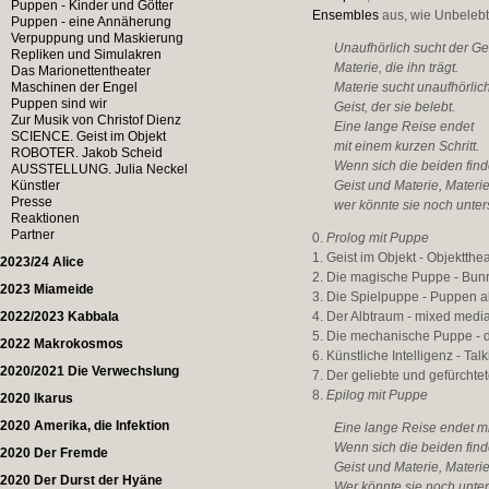
Puppen - Kinder und Götter
Ensembles
aus, wie Unbelebt
Puppen - eine Annäherung
Verpuppung und Maskierung
Unaufhörlich sucht der Ge
Repliken und Simulakren
Materie, die ihn trägt.
Das Marionettentheater
Maschinen der Engel
Materie sucht unaufhörlic
Puppen sind wir
Geist, der sie belebt.
Zur Musik von Christof Dienz
Eine lange Reise endet
SCIENCE. Geist im Objekt
mit einem kurzen Schritt.
ROBOTER. Jakob Scheid
Wenn sich die beiden find
AUSSTELLUNG. Julia Neckel
Künstler
Geist und Materie, Materie
Presse
wer könnte sie noch unte
Reaktionen
Partner
0.
Prolog mit Puppe
1. Geist im Objekt - Objektthe
2023/24 Alice
2. Die magische Puppe - Bun
2023 Miameide
3. Die Spielpuppe - Puppen al
2022/2023 Kabbala
4. Der Albtraum - mixed medi
5. Die mechanische Puppe - 
2022 Makrokosmos
6. Künstliche Intelligenz - Ta
2020/2021 Die Verwechslung
7. Der geliebte und gefürchtet
8.
Epilog mit Puppe
2020 Ikarus
2020 Amerika, die Infektion
Eine lange Reise endet mi
Wenn sich die beiden find
2020 Der Fremde
Geist und Materie, Materie
2020 Der Durst der Hyäne
Wer könnte sie noch unte