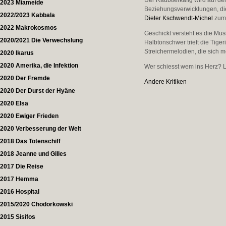
Der Raubtierkäfig wird auf d
2023 Miameide
Beziehungsverwicklungen, die
2022/2023 Kabbala
Dieter Kschwendt-Michel
zum 
2022 Makrokosmos
Geschickt versteht es die Musi
2020/2021 Die Verwechslung
Halbtonschwer trieft die Tige
Streichermelodien, die sich m
2020 Ikarus
2020 Amerika, die Infektion
Wer schiesst wem ins Herz? L
2020 Der Fremde
Andere Kritiken
2020 Der Durst der Hyäne
2020 Elsa
2020 Ewiger Frieden
2020 Verbesserung der Welt
2018 Das Totenschiff
2018 Jeanne und Gilles
2017 Die Reise
2017 Hemma
2016 Hospital
2015/2020 Chodorkowski
2015 Sisifos