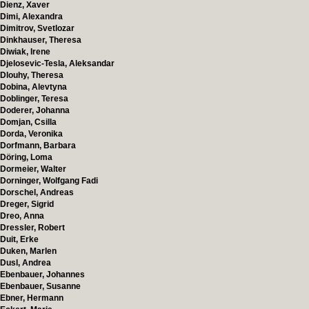
Dienz, Xaver
Dimi, Alexandra
Dimitrov, Svetlozar
Dinkhauser, Theresa
Diwiak, Irene
Djelosevic-Tesla, Aleksandar
Dlouhy, Theresa
Dobina, Alevtyna
Doblinger, Teresa
Doderer, Johanna
Domjan, Csilla
Dorda, Veronika
Dorfmann, Barbara
Döring, Loma
Dormeier, Walter
Dorninger, Wolfgang Fadi
Dorschel, Andreas
Dreger, Sigrid
Dreo, Anna
Dressler, Robert
Duit, Erke
Duken, Marlen
Dusl, Andrea
Ebenbauer, Johannes
Ebenbauer, Susanne
Ebner, Hermann