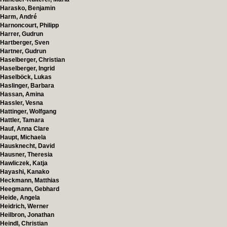
Harasko, Benjamin
Harm, André
Harnoncourt, Philipp
Harrer, Gudrun
Hartberger, Sven
Hartner, Gudrun
Haselberger, Christian
Haselberger, Ingrid
Haselböck, Lukas
Haslinger, Barbara
Hassan, Amina
Hassler, Vesna
Hattinger, Wolfgang
Hattler, Tamara
Hauf, Anna Clare
Haupt, Michaela
Hausknecht, David
Hausner, Theresia
Hawliczek, Katja
Hayashi, Kanako
Heckmann, Matthias
Heegmann, Gebhard
Heide, Angela
Heidrich, Werner
Heilbron, Jonathan
Heindl, Christian