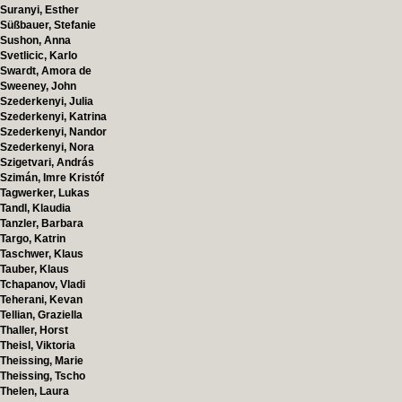
Suranyi, Esther
Süßbauer, Stefanie
Sushon, Anna
Svetlicic, Karlo
Swardt, Amora de
Sweeney, John
Szederkenyi, Julia
Szederkenyi, Katrina
Szederkenyi, Nandor
Szederkenyi, Nora
Szigetvari, András
Szimán, Imre Kristóf
Tagwerker, Lukas
Tandl, Klaudia
Tanzler, Barbara
Targo, Katrin
Taschwer, Klaus
Tauber, Klaus
Tchapanov, Vladi
Teherani, Kevan
Tellian, Graziella
Thaller, Horst
Theisl, Viktoria
Theissing, Marie
Theissing, Tscho
Thelen, Laura