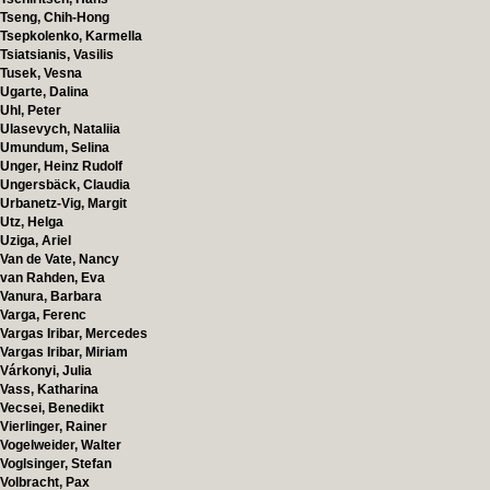
Tseng, Chih-Hong
Tsepkolenko, Karmella
Tsiatsianis, Vasilis
Tusek, Vesna
Ugarte, Dalina
Uhl, Peter
Ulasevych, Nataliia
Umundum, Selina
Unger, Heinz Rudolf
Ungersbäck, Claudia
Urbanetz-Vig, Margit
Utz, Helga
Uziga, Ariel
Van de Vate, Nancy
van Rahden, Eva
Vanura, Barbara
Varga, Ferenc
Vargas Iribar, Mercedes
Vargas Iribar, Miriam
Várkonyi, Julia
Vass, Katharina
Vecsei, Benedikt
Vierlinger, Rainer
Vogelweider, Walter
Voglsinger, Stefan
Volbracht, Pax