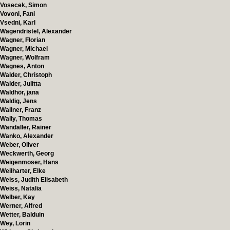
Vosecek, Simon
Vovoni, Fani
Vsedni, Karl
Wagendristel, Alexander
Wagner, Florian
Wagner, Michael
Wagner, Wolfram
Wagnes, Anton
Walder, Christoph
Walder, Julitta
Waldhör, jana
Waldig, Jens
Wallner, Franz
Wally, Thomas
Wandaller, Rainer
Wanko, Alexander
Weber, Oliver
Weckwerth, Georg
Weigenmoser, Hans
Weilharter, Elke
Weiss, Judith Elisabeth
Weiss, Natalia
Welber, Kay
Werner, Alfred
Wetter, Balduin
Wey, Lorin