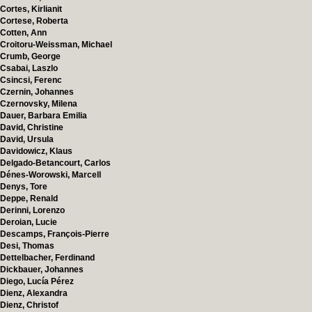
Cortes, Kirlianit
Cortese, Roberta
Cotten, Ann
Croitoru-Weissman, Michael
Crumb, George
Csabai, Laszlo
Csincsi, Ferenc
Czernin, Johannes
Czernovsky, Milena
Dauer, Barbara Emilia
David, Christine
David, Ursula
Davidowicz, Klaus
Delgado-Betancourt, Carlos
Dénes-Worowski, Marcell
Denys, Tore
Deppe, Renald
Derinni, Lorenzo
Deroian, Lucie
Descamps, François-Pierre
Desi, Thomas
Dettelbacher, Ferdinand
Dickbauer, Johannes
Diego, Lucía Pérez
Dienz, Alexandra
Dienz, Christof