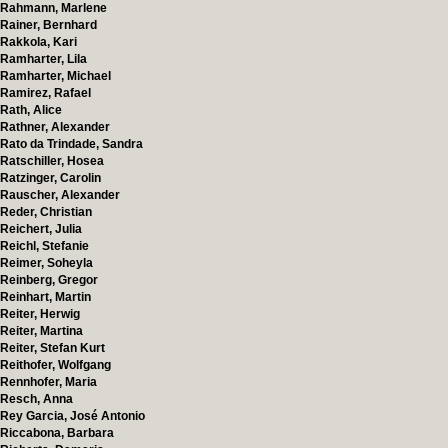
Rahmann, Marlene
Rainer, Bernhard
Rakkola, Kari
Ramharter, Lila
Ramharter, Michael
Ramirez, Rafael
Rath, Alice
Rathner, Alexander
Rato da Trindade, Sandra
Ratschiller, Hosea
Ratzinger, Carolin
Rauscher, Alexander
Reder, Christian
Reichert, Julia
Reichl, Stefanie
Reimer, Soheyla
Reinberg, Gregor
Reinhart, Martin
Reiter, Herwig
Reiter, Martina
Reiter, Stefan Kurt
Reithofer, Wolfgang
Rennhofer, Maria
Resch, Anna
Rey Garcia, José Antonio
Riccabona, Barbara