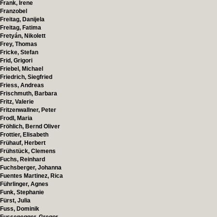
Frank, Irene
Franzobel
Freitag, Danijela
Freitag, Fatima
Fretyán, Nikolett
Frey, Thomas
Fricke, Stefan
Frid, Grigori
Friebel, Michael
Friedrich, Siegfried
Friess, Andreas
Frischmuth, Barbara
Fritz, Valerie
Fritzenwallner, Peter
Frodl, Maria
Fröhlich, Bernd Oliver
Frottier, Elisabeth
Frühauf, Herbert
Frühstück, Clemens
Fuchs, Reinhard
Fuchsberger, Johanna
Fuentes Martinez, Rica
Führlinger, Agnes
Funk, Stephanie
Fürst, Julia
Fuss, Dominik