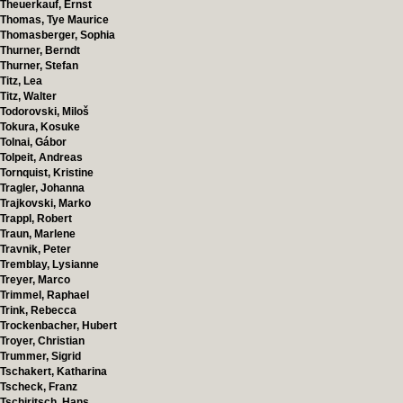
Theuerkauf, Ernst
Thomas, Tye Maurice
Thomasberger, Sophia
Thurner, Berndt
Thurner, Stefan
Titz, Lea
Titz, Walter
Todorovski, Miloš
Tokura, Kosuke
Tolnai, Gábor
Tolpeit, Andreas
Tornquist, Kristine
Tragler, Johanna
Trajkovski, Marko
Trappl, Robert
Traun, Marlene
Travnik, Peter
Tremblay, Lysianne
Treyer, Marco
Trimmel, Raphael
Trink, Rebecca
Trockenbacher, Hubert
Troyer, Christian
Trummer, Sigrid
Tschakert, Katharina
Tscheck, Franz
Tschiritsch, Hans