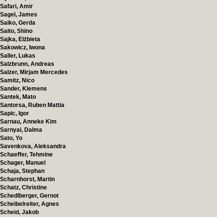
Safari, Amir
Sagel, James
Saiko, Gerda
Saito, Shino
Sajka, Elżbieta
Sakowicz, Iwona
Saller, Lukas
Salzbrunn, Andreas
Salzer, Mirjam Mercedes
Samitz, Nico
Sander, Klemens
Santek, Mato
Santorsa, Ruben Mattia
Sapic, Igor
Sarnau, Anneke Kim
Sarnyai, Dalma
Sato, Yo
Savenkova, Aleksandra
Schaeffer, Tehmine
Schager, Manuel
Schaja, Stephan
Scharnhorst, Martin
Schatz, Christine
Schedlberger, Gernot
Scheibelreiter, Agnes
Scheid, Jakob