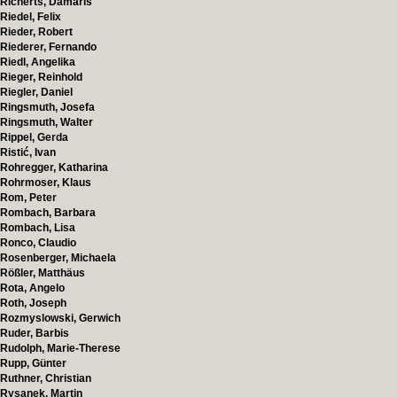
Richerts, Damaris
Riedel, Felix
Rieder, Robert
Riederer, Fernando
Riedl, Angelika
Rieger, Reinhold
Riegler, Daniel
Ringsmuth, Josefa
Ringsmuth, Walter
Rippel, Gerda
Ristić, Ivan
Rohregger, Katharina
Rohrmoser, Klaus
Rom, Peter
Rombach, Barbara
Rombach, Lisa
Ronco, Claudio
Rosenberger, Michaela
Rößler, Matthäus
Rota, Angelo
Roth, Joseph
Rozmyslowski, Gerwich
Ruder, Barbis
Rudolph, Marie-Therese
Rupp, Günter
Ruthner, Christian
Rysanek, Martin