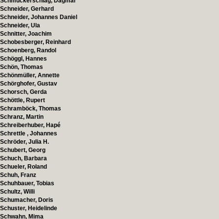
Schmuckerschlag, Dagmar
Schneider, Gerhard
Schneider, Johannes Daniel
Schneider, Ula
Schnitter, Joachim
Schobesberger, Reinhard
Schoenberg, Randol
Schöggl, Hannes
Schön, Thomas
Schönmüller, Annette
Schörghofer, Gustav
Schorsch, Gerda
Schöttle, Rupert
Schramböck, Thomas
Schranz, Martin
Schreiberhuber, Hapé
Schrettle , Johannes
Schröder, Julia H.
Schubert, Georg
Schuch, Barbara
Schueler, Roland
Schuh, Franz
Schuhbauer, Tobias
Schultz, Willi
Schumacher, Doris
Schuster, Heidelinde
Schwahn, Mima