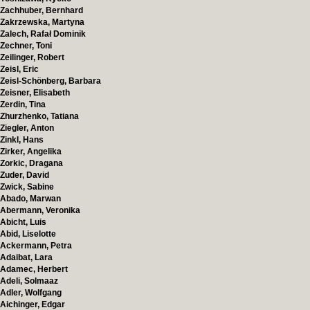
Zachhuber, Bernhard
Zakrzewska, Martyna
Zalech, Rafał Dominik
Zechner, Toni
Zeilinger, Robert
Zeisl, Eric
Zeisl-Schönberg, Barbara
Zeisner, Elisabeth
Zerdin, Tina
Zhurzhenko, Tatiana
Ziegler, Anton
Zinkl, Hans
Zirker, Angelika
Zorkic, Dragana
Zuder, David
Zwick, Sabine
Abado, Marwan
Abermann, Veronika
Abicht, Luis
Abid, Liselotte
Ackermann, Petra
Adaibat, Lara
Adamec, Herbert
Adeli, Solmaaz
Adler, Wolfgang
Aichinger, Edgar