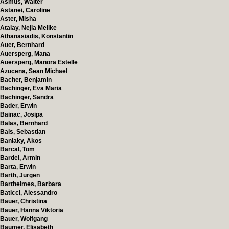
Asmus, Walter
Astanei, Caroline
Aster, Misha
Atalay, Nejla Melike
Athanasiadis, Konstantin
Auer, Bernhard
Auersperg, Mana
Auersperg, Manora Estelle
Azucena, Sean Michael
Bacher, Benjamin
Bachinger, Eva Maria
Bachinger, Sandra
Bader, Erwin
Bainac, Josipa
Balas, Bernhard
Bals, Sebastian
Banlaky, Akos
Barcal, Tom
Bardel, Armin
Barta, Erwin
Barth, Jürgen
Barthelmes, Barbara
Baticci, Alessandro
Bauer, Christina
Bauer, Hanna Viktoria
Bauer, Wolfgang
Baumer, Elisabeth