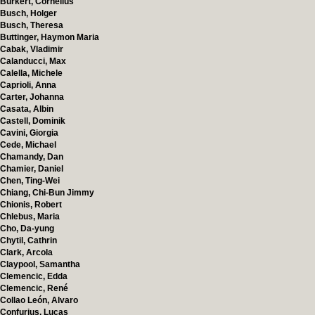
Burkert, Cornelius
Busch, Holger
Busch, Theresa
Buttinger, Haymon Maria
Cabak, Vladimir
Calanducci, Max
Calella, Michele
Caprioli, Anna
Carter, Johanna
Casata, Albin
Castell, Dominik
Cavini, Giorgia
Cede, Michael
Chamandy, Dan
Chamier, Daniel
Chen, Ting-Wei
Chiang, Chi-Bun Jimmy
Chionis, Robert
Chlebus, Maria
Cho, Da-yung
Chytil, Cathrin
Clark, Arcola
Claypool, Samantha
Clemencic, Edda
Clemencic, René
Collao León, Alvaro
Confurius, Lucas