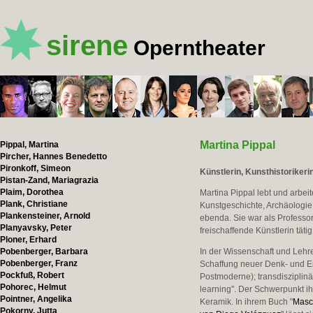
sirene
Operntheater
Martina Pippal
Pippal, Martina
Pircher, Hannes Benedetto
Pironkoff, Simeon
Künstlerin, Kunsthistorikeri
Pistan-Zand, Mariagrazia
Plaim, Dorothea
Martina Pippal lebt und arbeit
Plank, Christiane
Kunstgeschichte, Archäologie,
Plankensteiner, Arnold
ebenda. Sie war als Professori
Planyavsky, Peter
freischaffende Künstlerin tätig
Ploner, Erhard
Pobenberger, Barbara
In der Wissenschaft und Lehre
Pobenberger, Franz
Schaffung neuer Denk- und E
Pockfuß, Robert
Postmoderne); transdisziplin
Pohorec, Helmut
learning". Der Schwerpunkt ihr
Pointner, Angelika
Keramik. In ihrem Buch "
Masch
Pokorny, Jutta