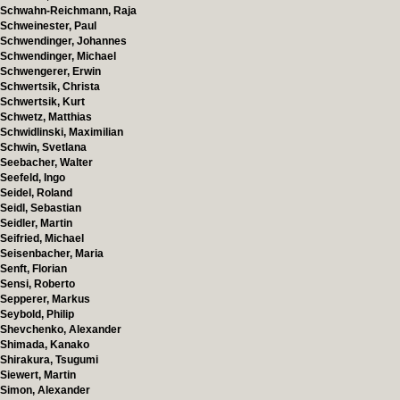
Schwahn-Reichmann, Raja
Schweinester, Paul
Schwendinger, Johannes
Schwendinger, Michael
Schwengerer, Erwin
Schwertsik, Christa
Schwertsik, Kurt
Schwetz, Matthias
Schwidlinski, Maximilian
Schwin, Svetlana
Seebacher, Walter
Seefeld, Ingo
Seidel, Roland
Seidl, Sebastian
Seidler, Martin
Seifried, Michael
Seisenbacher, Maria
Senft, Florian
Sensi, Roberto
Sepperer, Markus
Seybold, Philip
Shevchenko, Alexander
Shimada, Kanako
Shirakura, Tsugumi
Siewert, Martin
Simon, Alexander