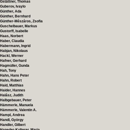
Gstättner, Thomas
Guberov, Ivaylo
Günther, Ada
Günther, Bernhard
Günther-Mészáros, Zsofia
Guschelbauer, Markus
Gustorff, Isabelle
Haas, Norbert
Haber, Claudia
Habermann, Ingrid
Habjan, Nikolaus
Hackl, Werner
Hafner, Gerhard
Hagmüller, Gunda
Hah, Tony
Hahn, Hans Peter
Hahn, Robert
Haid, Matthias
Haider, Hannes
Halász, Judith
Halbgebauer, Peter
Hämmerle, Manuela
Hämmerle, Valentin A.
Hampl, Andrea
Handl, György
Handler, Gilbert
Haneder-Kulterer, Maria