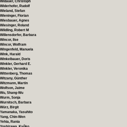
Widauer, Christoph
Widerhofer, Rudolf
Wieland, Stefan
Wieninger, Florian
Wiesbauer, Agnes
Wiesinger, Roland
Wildling, Robert M
Willensdorfer, Barbara
Wincor, Ilse
Wincor, Wolfram
Wingenfeld, Manuela
Wink, Harald
Winkelbauer, Doris
Winkler, Gerhard E.
Winkler, Veronika
Wittenberg, Thomas
Witzany, Günther
Witzmann, Martin
Wolfson, Jaime
Wu, Shang-Wu
Wurm, Sonja
Wurnitsch, Barbara
Würz, Birgit
Yamanaka, Yasuhito
Yang, Chin-Wen
Yehia, Rania
Yoshizawa, Kyôko