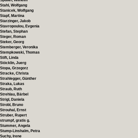
Spuller, Wilhelm
Stahl, Wolfgang
Stanicek, Wolfgang
Stapf, Martina
Starzinger, Jakob
Stavropoulou, Evgenia
Stefan, Stephan
Steger, Roman
Steker, Georg
Stemberger, Veronika
Stempkowski, Thomas
Stift, Linda
Stöcklin, Juerg
Stopa, Grzegorz
Stracke, Christa
Strahlegger, Günther
Straka, Lukas
Straub, Ruth
Strehlau, Bärbel
Strigl, Daniela
Strobl, Bruno
Strouhal, Ernst
Struber, Rupert
strumpf, gratis g.
Stummer, Angela
Stump-Linshalm, Petra
Suchy, Irene