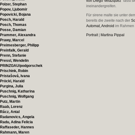
von Diego Velázquez
" lässt 
Polzer, Stephan
ineinandergreifen.
Popov, Ljubomir
Popovicki, Bojana
Für sirene malte sie unter dem 
Posch, Harald
bereits die zweite nach der
S
Posch, Thomas
Automat, Android
im Rahmen d
Posse, Damian
Prammer, Alexandra
Portrait
|
Martina Pippal
Prawy, Marcel
Preimesberger, Philipp
Preinfalk, Gerald
Prenn, Stefanie
Pressl, Wendelin
PRINZGAU/podgorschek
Prischink, Robin
Pristašová, Ivana
Pröckl, Harald
Purgina, Julia
Puschnig, Katharina
Puschnig, Wolfgang
Putz, Martin
Raab, Lorenz
Rácz, Antal
Radanovics, Angela
Radu, Adina Felicia
Raffaseder, Hannes
Rahmann, Maren