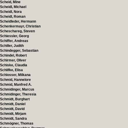
Scheid, Mine
Scheidl, Michael
Scheidl, Nora
Scheidl, Roman
Scheidleder, Hermann
Schenkermayr, Christian
Scheschareg, Steven
Schiessler, Georg
Schiffer, Andreas
Schiller, Judith
Schindegger, Sebastian
Schindel, Robert
Schirmer, Oliver
Schiske, Claudia
Schlifke, Elisa
Schlosser, Milkana
Schmid, Hannelore
Schmid, Manfred A.
Schmidinger, Marcus
Schmidinger, Theresia
Schmidt, Burghart
Schmidt, Daniel
Schmidt, David
Schmidt, Mirjam
Schmidt, Sandra
Schmögner, Thomas