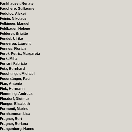
Fankhauser, Renate
Fauchère, Guillaume
Fedotov, Alexej
Feinig, Nikolaus
Felbinger, Manuel
Feldbauer, Helene
Felderer, Brigitte
Fendel, Ulrike
Feneyrou, Laurent
Fennes, Florian
Ferek-Petric, Margareta
Ferk, Miha
Ferrari, Fabricio
Fetz, Bernhard
Feuchtinger, Michael
Feuersänger, Paul
Fian, Antonio
Fink, Hermann
Flemming, Andreas
Flosdorf, Dietmar
Flunger, Elisabeth
Formenti, Marino
Fornhammar, Lisa
Fragner, Bert
Fragner, Boriana
Frangenberg, Hanno