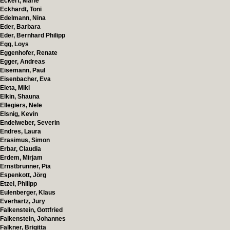
Eckert, Marie
Eckhardt, Toni
Edelmann, Nina
Eder, Barbara
Eder, Bernhard Philipp
Egg, Loys
Eggenhofer, Renate
Egger, Andreas
Eisemann, Paul
Eisenbacher, Eva
Eleta, Miki
Elkin, Shauna
Ellegiers, Nele
Elsnig, Kevin
Endelweber, Severin
Endres, Laura
Erasimus, Simon
Erbar, Claudia
Erdem, Mirjam
Ernstbrunner, Pia
Espenkott, Jörg
Etzel, Philipp
Eulenberger, Klaus
Everhartz, Jury
Falkenstein, Gottfried
Falkenstein, Johannes
Falkner, Brigitta