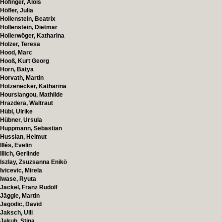
Hofinger, Alois
Höfler, Julia
Hollenstein, Beatrix
Hollenstein, Dietmar
Hollerwöger, Katharina
Holzer, Teresa
Hood, Marc
Hooß, Kurt Georg
Horn, Batya
Horvath, Martin
Hötzenecker, Katharina
Hoursiangou, Mathilde
Hrazdera, Waltraut
Hübl, Ulrike
Hübner, Ursula
Huppmann, Sebastian
Hussian, Helmut
Illés, Evelin
Illich, Gerlinde
Iszlay, Zsuzsanna Enikö
Ivicevic, Mirela
Iwase, Ryuta
Jackel, Franz Rudolf
Jäggle, Martin
Jagodic, David
Jaksch, Ulli
Jakub, Stina