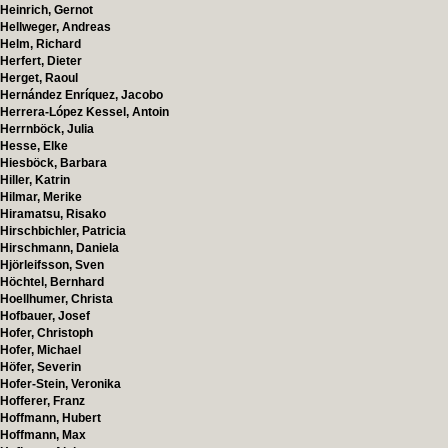
Heinrich, Gernot
Hellweger, Andreas
Helm, Richard
Herfert, Dieter
Herget, Raoul
Hernández Enríquez, Jacobo
Herrera-López Kessel, Antoin
Herrnböck, Julia
Hesse, Elke
Hiesböck, Barbara
Hiller, Katrin
Hilmar, Merike
Hiramatsu, Risako
Hirschbichler, Patricia
Hirschmann, Daniela
Hjörleifsson, Sven
Höchtel, Bernhard
Hoellhumer, Christa
Hofbauer, Josef
Hofer, Christoph
Hofer, Michael
Höfer, Severin
Hofer-Stein, Veronika
Hofferer, Franz
Hoffmann, Hubert
Hoffmann, Max