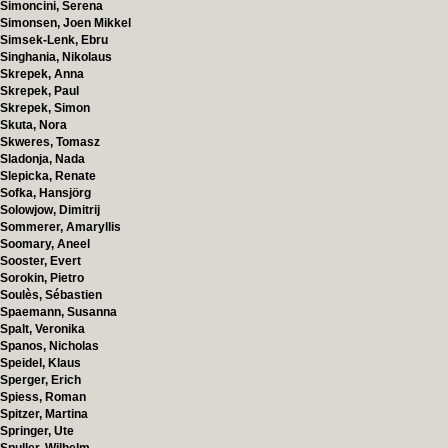
Simoncini, Serena
Simonsen, Joen Mikkel
Simsek-Lenk, Ebru
Singhania, Nikolaus
Skrepek, Anna
Skrepek, Paul
Skrepek, Simon
Skuta, Nora
Skweres, Tomasz
Sladonja, Nada
Slepicka, Renate
Sofka, Hansjörg
Solowjow, Dimitrij
Sommerer, Amaryllis
Soomary, Aneel
Sooster, Evert
Sorokin, Pietro
Soulès, Sébastien
Spaemann, Susanna
Spalt, Veronika
Spanos, Nicholas
Speidel, Klaus
Sperger, Erich
Spiess, Roman
Spitzer, Martina
Springer, Ute