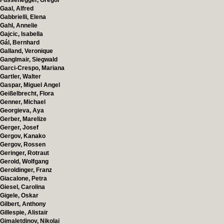
Fussenegger, Gregor
Gaal, Alfred
Gabbrielli, Elena
Gahl, Annelie
Gajcic, Isabella
Gál, Bernhard
Galland, Veronique
Ganglmair, Siegwald
Garci-Crespo, Mariana
Gartler, Walter
Gaspar, Miguel Angel
Geißelbrecht, Flora
Genner, Michael
Georgieva, Aya
Gerber, Marelize
Gerger, Josef
Gergov, Kanako
Gergov, Rossen
Geringer, Rotraut
Gerold, Wolfgang
Geroldinger, Franz
Giacalone, Petra
Giesel, Carolina
Gigele, Oskar
Gilbert, Anthony
Gillespie, Alistair
Gimaletdinov, Nikolai