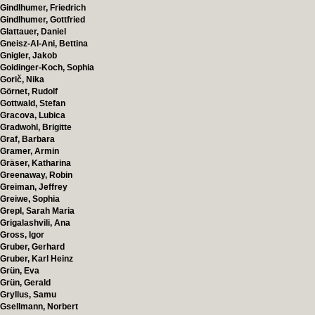
Gindlhumer, Friedrich
Gindlhumer, Gottfried
Glattauer, Daniel
Gneisz-Al-Ani, Bettina
Gnigler, Jakob
Goidinger-Koch, Sophia
Gorič, Nika
Görnet, Rudolf
Gottwald, Stefan
Gracova, Lubica
Gradwohl, Brigitte
Graf, Barbara
Gramer, Armin
Gräser, Katharina
Greenaway, Robin
Greiman, Jeffrey
Greiwe, Sophia
Grepl, Sarah Maria
Grigalashvili, Ana
Gross, Igor
Gruber, Gerhard
Gruber, Karl Heinz
Grün, Eva
Grün, Gerald
Gryllus, Samu
Gsellmann, Norbert