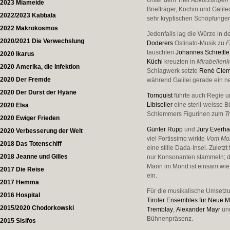
Unter dem Titel
Abkürzungen
2023 Miameide
Briefträger, Köchin und Galil
2022/2023 Kabbala
sehr kryptischen Schöpfunge
2022 Makrokosmos
Jedenfalls lag die Würze in 
2020/2021 Die Verwechslung
Doderers
Ostinato-Musik zu
F
tauschten
Johannes Schrettle
2020 Ikarus
Küchl
kreuzten in
Mirabellen
2020 Amerika, die Infektion
Schlagwerk setzte
René Clem
2020 Der Fremde
während Galilei gerade ein n
2020 Der Durst der Hyäne
Tornquist
führte auch Regie un
Libiseller
eine steril-weisse 
2020 Elsa
Schlemmers Figurinen zum
T
2020 Ewiger Frieden
Günter Rupp
und
Jury Everha
2020 Verbesserung der Welt
viel Fortissimo wirkte
Vom Mo
2018 Das Totenschiff
eine stille Dada-Insel. Zuletzt
2018 Jeanne und Gilles
nur Konsonanten stammeln; di
Mann im Mond ist einsam wie 
2017 Die Reise
ein.
2017 Hemma
Für die musikalische Umsetzu
2016 Hospital
Tiroler Ensembles für Neue 
2015/2020 Chodorkowski
Tremblay
,
Alexander Mayr
un
Bühnenpräsenz.
2015 Sisifos