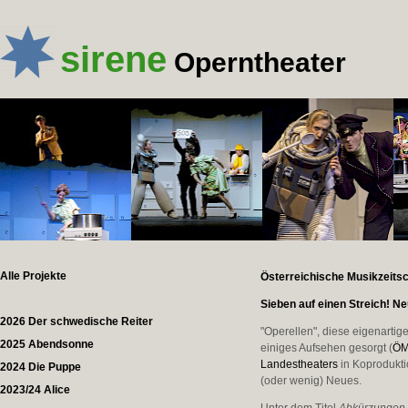
sirene
Operntheater
Alle Projekte
Österreichische Musikzeitsch
Sieben auf einen Streich! N
2026 Der schwedische Reiter
"Operellen", diese eigenarti
2025 Abendsonne
einiges Aufsehen gesorgt (
ÖM
Landestheaters
in Koprodukti
2024 Die Puppe
(oder wenig) Neues.
2023/24 Alice