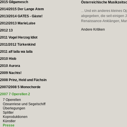
2015 Gilgamesch
Österreichische Musikzeitsch
2014/2015 Der Lange Atem
... Und ein anderes kleines 
abgegeben, die seit einigen 
2013/2014 GATES - Gäste!
Renaissance-Anklängen, Marsch
2012/2013 MarieLuise
Andere Kritiken
2012 13
2011 Vogel Herzog Idiot
2011/2012 Türkenkind
2011 alf laila wa laila
2010 Hiob
2010 Aurora
2009 Nachts!
2008 Prinz, Held und Füchsin
2007/2008 5 Monochorde
2007 7 Operellen 2
7 Operellen
Ozeanriese und Segelschiff
Überlegungen
Splitter
Koproduktionen
Künstler
Presse