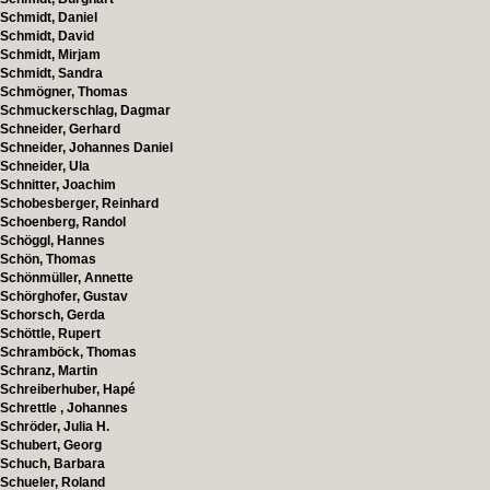
Schmidt, Daniel
Schmidt, David
Schmidt, Mirjam
Schmidt, Sandra
Schmögner, Thomas
Schmuckerschlag, Dagmar
Schneider, Gerhard
Schneider, Johannes Daniel
Schneider, Ula
Schnitter, Joachim
Schobesberger, Reinhard
Schoenberg, Randol
Schöggl, Hannes
Schön, Thomas
Schönmüller, Annette
Schörghofer, Gustav
Schorsch, Gerda
Schöttle, Rupert
Schramböck, Thomas
Schranz, Martin
Schreiberhuber, Hapé
Schrettle , Johannes
Schröder, Julia H.
Schubert, Georg
Schuch, Barbara
Schueler, Roland