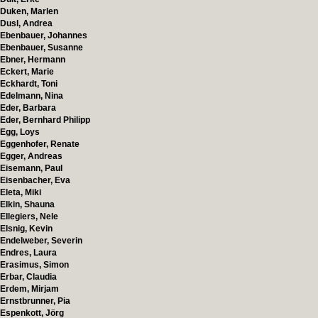
Duken, Marlen
Dusl, Andrea
Ebenbauer, Johannes
Ebenbauer, Susanne
Ebner, Hermann
Eckert, Marie
Eckhardt, Toni
Edelmann, Nina
Eder, Barbara
Eder, Bernhard Philipp
Egg, Loys
Eggenhofer, Renate
Egger, Andreas
Eisemann, Paul
Eisenbacher, Eva
Eleta, Miki
Elkin, Shauna
Ellegiers, Nele
Elsnig, Kevin
Endelweber, Severin
Endres, Laura
Erasimus, Simon
Erbar, Claudia
Erdem, Mirjam
Ernstbrunner, Pia
Espenkott, Jörg