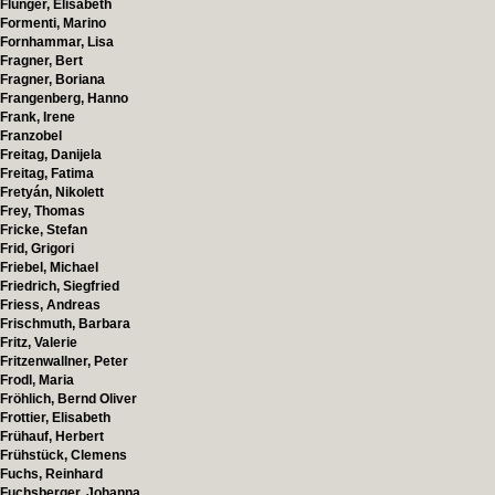
Flunger, Elisabeth
Formenti, Marino
Fornhammar, Lisa
Fragner, Bert
Fragner, Boriana
Frangenberg, Hanno
Frank, Irene
Franzobel
Freitag, Danijela
Freitag, Fatima
Fretyán, Nikolett
Frey, Thomas
Fricke, Stefan
Frid, Grigori
Friebel, Michael
Friedrich, Siegfried
Friess, Andreas
Frischmuth, Barbara
Fritz, Valerie
Fritzenwallner, Peter
Frodl, Maria
Fröhlich, Bernd Oliver
Frottier, Elisabeth
Frühauf, Herbert
Frühstück, Clemens
Fuchs, Reinhard
Fuchsberger, Johanna