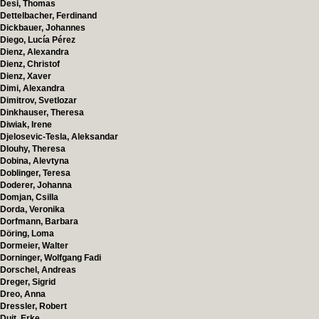
Desi, Thomas
Dettelbacher, Ferdinand
Dickbauer, Johannes
Diego, Lucía Pérez
Dienz, Alexandra
Dienz, Christof
Dienz, Xaver
Dimi, Alexandra
Dimitrov, Svetlozar
Dinkhauser, Theresa
Diwiak, Irene
Djelosevic-Tesla, Aleksandar
Dlouhy, Theresa
Dobina, Alevtyna
Doblinger, Teresa
Doderer, Johanna
Domjan, Csilla
Dorda, Veronika
Dorfmann, Barbara
Döring, Loma
Dormeier, Walter
Dorninger, Wolfgang Fadi
Dorschel, Andreas
Dreger, Sigrid
Dreo, Anna
Dressler, Robert
Duit, Erke