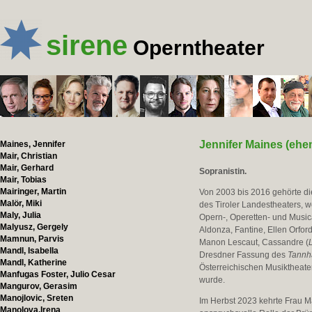
sirene
Operntheater
Jennifer Maines (eh
Maines, Jennifer
Mair, Christian
Mair, Gerhard
Sopranistin.
Mair, Tobias
Mairinger, Martin
Von 2003 bis 2016 gehörte di
Malör, Miki
des Tiroler Landestheaters, wo
Maly, Julia
Opern-, Operetten- und Music
Malyusz, Gergely
Aldonza, Fantine, Ellen Orfor
Mamnun, Parvis
Manon Lescaut, Cassandre (
Mandl, Isabella
Dresdner Fassung des
Tannh
Mandl, Katherine
Österreichischen Musiktheate
Manfugas Foster, Julio Cesar
wurde.
Mangurov, Gerasim
Manojlovic, Sreten
Im Herbst 2023 kehrte Frau M
Manolova,Irena