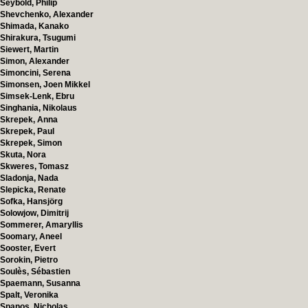
Seybold, Philip
Shevchenko, Alexander
Shimada, Kanako
Shirakura, Tsugumi
Siewert, Martin
Simon, Alexander
Simoncini, Serena
Simonsen, Joen Mikkel
Simsek-Lenk, Ebru
Singhania, Nikolaus
Skrepek, Anna
Skrepek, Paul
Skrepek, Simon
Skuta, Nora
Skweres, Tomasz
Sladonja, Nada
Slepicka, Renate
Sofka, Hansjörg
Solowjow, Dimitrij
Sommerer, Amaryllis
Soomary, Aneel
Sooster, Evert
Sorokin, Pietro
Soulès, Sébastien
Spaemann, Susanna
Spalt, Veronika
Spanos, Nicholas