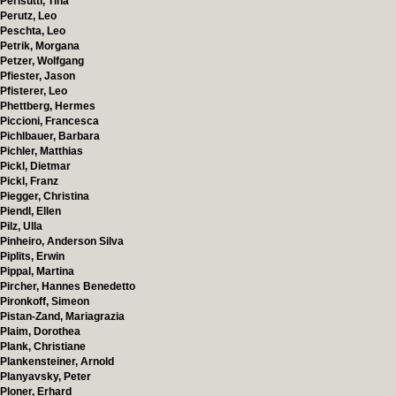
Perisutti, Tina
Perutz, Leo
Peschta, Leo
Petrik, Morgana
Petzer, Wolfgang
Pfiester, Jason
Pfisterer, Leo
Phettberg, Hermes
Piccioni, Francesca
Pichlbauer, Barbara
Pichler, Matthias
Pickl, Dietmar
Pickl, Franz
Piegger, Christina
Piendl, Ellen
Pilz, Ulla
Pinheiro, Anderson Silva
Piplits, Erwin
Pippal, Martina
Pircher, Hannes Benedetto
Pironkoff, Simeon
Pistan-Zand, Mariagrazia
Plaim, Dorothea
Plank, Christiane
Plankensteiner, Arnold
Planyavsky, Peter
Ploner, Erhard