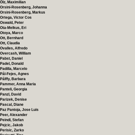
Ölz, Maximilian
Orsini-Rosenberg, Johanna
Orsini-Rosenberg, Markus
Ortega, Victor Cos
Oswald, Peter
Ota-Melkus, Eri
Otoya, Marco
Ott, Bernhard
Ott, Claudia
Ovalles, Alfredo
Overcash, William
Pabst, Daniel
Padel, Donald
Padilla, Marcelo
Pál-Fejes, Agnes
Pálffy, Barbara
Pammer, Anna Maria
Panteli, Georgia
Panzl, David
Parizek, Denise
Pascal, Diane
Paz Pantoja, Jose Luis
Peer, Alexander
Peindl, Stefan
Pejcic, Jakob
Perisic, Zarko