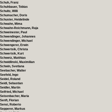
Schuh, Franz
Schuhbauer, Tobias
Schultz, Willi
Schumacher, Doris
Schuster, Heidelinde
Schwahn, Mima
Schwahn-Reichmann, Raja
Schweinester, Paul
Schwendinger, Johannes
Schwendinger, Michael
Schwengerer, Erwin
Schwertsik, Christa
Schwertsik, Kurt
Schwetz, Matthias
Schwidlinski, Maximilian
Schwin, Svetlana
Seebacher, Walter
Seefeld, Ingo
Seidel, Roland
Seidl, Sebastian
Seidler, Martin
Seifried, Michael
Seisenbacher, Maria
Senft, Florian
Sensi, Roberto
Sepperer, Markus