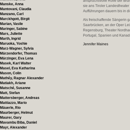
anspruchsvolle Rolle der Br
Manske, Anna
sie ans Tiroler Landestheater
Mantovani, Claudia
Aufführungen dauern bis in d
Manzano, Carl
Marckhgott, Birgit
Als freischaffende Sängerin g
Marian, Vasile
Saarbrücken, an der Oper Lei
Maringer, Sabine
Regensburg, Theater Nordhause
Mars, Juliette
Portugal, Spanien und Kanad
Marth, Ingrid
Maruoka, Yoshie
Jennifer Maines
Marz-Wagner, Sylvia
Märzendorfer, Thomas
Märzinger, Eva Lena
Masek, Karl Walter
Masel, Eva Katharina
Mason, Colin
Mathéy, Ragnar Alexander
Matiakh, Ariane
Matsché, Susanne
Matt, Stefan
Mattersberger, Andreas
Mattiazzo, Mario
Mäuerle, Rio
Maurberger, Helmut
Maurer, Gary
Mavambu Biba, Daniel
Mayr, Alexander