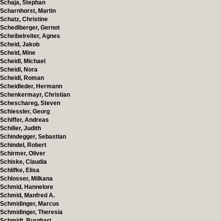
Schaja, Stephan
Scharnhorst, Martin
Schatz, Christine
Schedlberger, Gernot
Scheibelreiter, Agnes
Scheid, Jakob
Scheid, Mine
Scheidl, Michael
Scheidl, Nora
Scheidl, Roman
Scheidleder, Hermann
Schenkermayr, Christian
Scheschareg, Steven
Schiessler, Georg
Schiffer, Andreas
Schiller, Judith
Schindegger, Sebastian
Schindel, Robert
Schirmer, Oliver
Schiske, Claudia
Schlifke, Elisa
Schlosser, Milkana
Schmid, Hannelore
Schmid, Manfred A.
Schmidinger, Marcus
Schmidinger, Theresia
Schmidt, Burghart