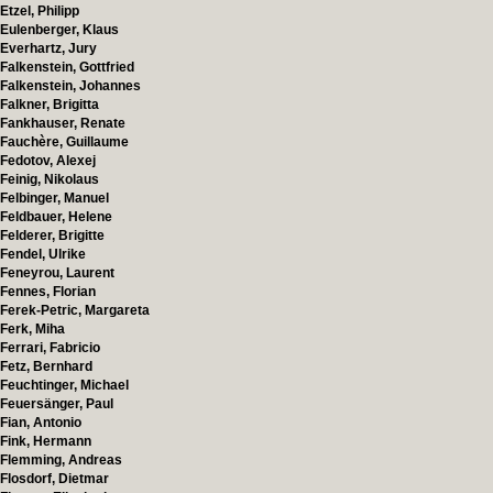
Etzel, Philipp
Eulenberger, Klaus
Everhartz, Jury
Falkenstein, Gottfried
Falkenstein, Johannes
Falkner, Brigitta
Fankhauser, Renate
Fauchère, Guillaume
Fedotov, Alexej
Feinig, Nikolaus
Felbinger, Manuel
Feldbauer, Helene
Felderer, Brigitte
Fendel, Ulrike
Feneyrou, Laurent
Fennes, Florian
Ferek-Petric, Margareta
Ferk, Miha
Ferrari, Fabricio
Fetz, Bernhard
Feuchtinger, Michael
Feuersänger, Paul
Fian, Antonio
Fink, Hermann
Flemming, Andreas
Flosdorf, Dietmar