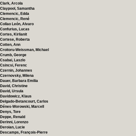
Clark, Arcola
Claypool, Samantha
Clemencic, Edda
Clemencic, René
Collao León, Alvaro
Confurius, Lucas
Cortes, Kirlianit
Cortese, Roberta
Cotten, Ann
Croitoru-Weissman, Michael
Crumb, George
Csabai, Laszlo
Csincsi, Ferenc
Czernin, Johannes
Czernovsky, Milena
Dauer, Barbara Emilia
David, Christine
David, Ursula
Davidowicz, Klaus
Delgado-Betancourt, Carlos
Dénes-Worowski, Marcell
Denys, Tore
Deppe, Renald
Derinni, Lorenzo
Deroian, Lucie
Descamps, François-Pierre