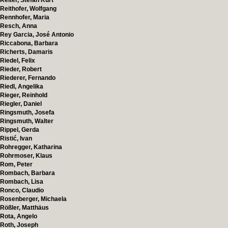
Reiter, Stefan Kurt
Reithofer, Wolfgang
Rennhofer, Maria
Resch, Anna
Rey Garcia, José Antonio
Riccabona, Barbara
Richerts, Damaris
Riedel, Felix
Rieder, Robert
Riederer, Fernando
Riedl, Angelika
Rieger, Reinhold
Riegler, Daniel
Ringsmuth, Josefa
Ringsmuth, Walter
Rippel, Gerda
Ristić, Ivan
Rohregger, Katharina
Rohrmoser, Klaus
Rom, Peter
Rombach, Barbara
Rombach, Lisa
Ronco, Claudio
Rosenberger, Michaela
Rößler, Matthäus
Rota, Angelo
Roth, Joseph