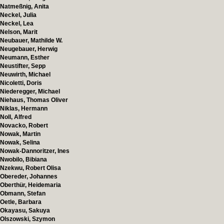
Natmeßnig, Anita
Neckel, Julia
Neckel, Lea
Nelson, Marit
Neubauer, Mathilde W.
Neugebauer, Herwig
Neumann, Esther
Neustifter, Sepp
Neuwirth, Michael
Nicoletti, Doris
Niederegger, Michael
Niehaus, Thomas Oliver
Niklas, Hermann
Noll, Alfred
Novacko, Robert
Nowak, Martin
Nowak, Selina
Nowak-Dannoritzer, Ines
Nwobilo, Bibiana
Nzekwu, Robert Olisa
Obereder, Johannes
Oberthür, Heidemaria
Obmann, Stefan
Oetle, Barbara
Okayasu, Sakuya
Olszowski, Szymon