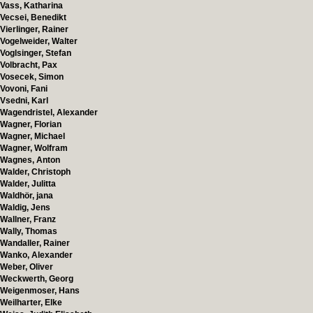
Vass, Katharina
Vecsei, Benedikt
Vierlinger, Rainer
Vogelweider, Walter
Voglsinger, Stefan
Volbracht, Pax
Vosecek, Simon
Vovoni, Fani
Vsedni, Karl
Wagendristel, Alexander
Wagner, Florian
Wagner, Michael
Wagner, Wolfram
Wagnes, Anton
Walder, Christoph
Walder, Julitta
Waldhör, jana
Waldig, Jens
Wallner, Franz
Wally, Thomas
Wandaller, Rainer
Wanko, Alexander
Weber, Oliver
Weckwerth, Georg
Weigenmoser, Hans
Weilharter, Elke