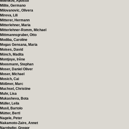
Milenkov, Apostol
Milite, Germano
Milovanovic, Olivera
Mireva, Lili
Mitterer, Hermann
Mitterlehner, Maria
Mitterlehner-Romm, Michael
Mittmannsgruber, Otto
Modiba, Caroline
Mogas Gensana, Maria
Moises, David
Mönch, Madita
Montjoye, Irène
Moosmann, Stephan
Moser, Daniel Oliver
Moser, Michael
Mosich, Cai
Mößmer, Marc
Muchsel, Christine
Muhr, Lisa
Mukasheva, Bota
Müller, Leila
Musil, Bartolo
Mütter, Bertl
Nagele, Peter
Nakamoto-Zaire, Annet
Narnhofer, Gregor