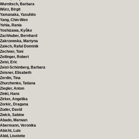
Wurnitsch, Barbara
Würz, Birgit
Yamanaka, Yasuhito
Yang, Chin-Wen
Yehia, Rania
Yoshizawa, Kyôko
Zachhuber, Bernhard
Zakrzewska, Martyna
Zalech, Rafał Dominik
Zechner, Toni
Zeilinger, Robert
Zeisl, Eric
Zeisl-Schönberg, Barbara
Zeisner, Elisabeth
Zerdin, Tina
Zhurzhenko, Tatiana
Ziegler, Anton
Zinkl, Hans
Zirker, Angelika
Zorkic, Dragana
Zuder, David
Zwick, Sabine
Abado, Marwan
Abermann, Veronika
Abicht, Luis
Abid, Liselotte