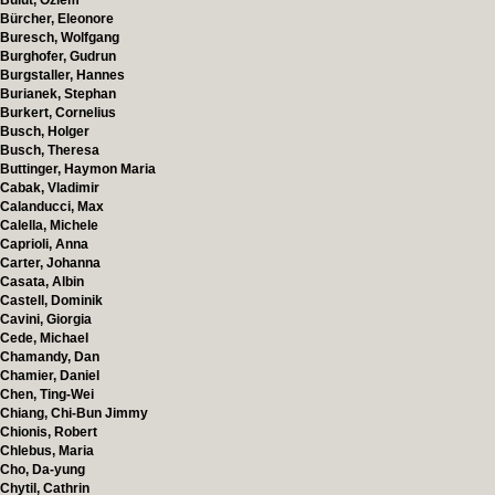
Bulut, Özlem
Bürcher, Eleonore
Buresch, Wolfgang
Burghofer, Gudrun
Burgstaller, Hannes
Burianek, Stephan
Burkert, Cornelius
Busch, Holger
Busch, Theresa
Buttinger, Haymon Maria
Cabak, Vladimir
Calanducci, Max
Calella, Michele
Caprioli, Anna
Carter, Johanna
Casata, Albin
Castell, Dominik
Cavini, Giorgia
Cede, Michael
Chamandy, Dan
Chamier, Daniel
Chen, Ting-Wei
Chiang, Chi-Bun Jimmy
Chionis, Robert
Chlebus, Maria
Cho, Da-yung
Chytil, Cathrin