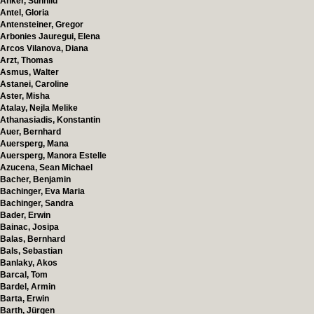
Anker, Sunhild
Antel, Gloria
Antensteiner, Gregor
Arbonies Jauregui, Elena
Arcos Vilanova, Diana
Arzt, Thomas
Asmus, Walter
Astanei, Caroline
Aster, Misha
Atalay, Nejla Melike
Athanasiadis, Konstantin
Auer, Bernhard
Auersperg, Mana
Auersperg, Manora Estelle
Azucena, Sean Michael
Bacher, Benjamin
Bachinger, Eva Maria
Bachinger, Sandra
Bader, Erwin
Bainac, Josipa
Balas, Bernhard
Bals, Sebastian
Banlaky, Akos
Barcal, Tom
Bardel, Armin
Barta, Erwin
Barth, Jürgen