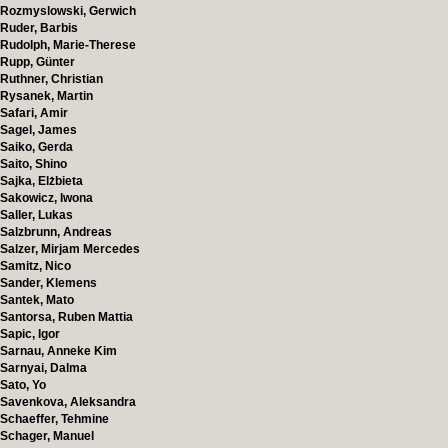
Rozmyslowski, Gerwich
Ruder, Barbis
Rudolph, Marie-Therese
Rupp, Günter
Ruthner, Christian
Rysanek, Martin
Safari, Amir
Sagel, James
Saiko, Gerda
Saito, Shino
Sajka, Elżbieta
Sakowicz, Iwona
Saller, Lukas
Salzbrunn, Andreas
Salzer, Mirjam Mercedes
Samitz, Nico
Sander, Klemens
Santek, Mato
Santorsa, Ruben Mattia
Sapic, Igor
Sarnau, Anneke Kim
Sarnyai, Dalma
Sato, Yo
Savenkova, Aleksandra
Schaeffer, Tehmine
Schager, Manuel