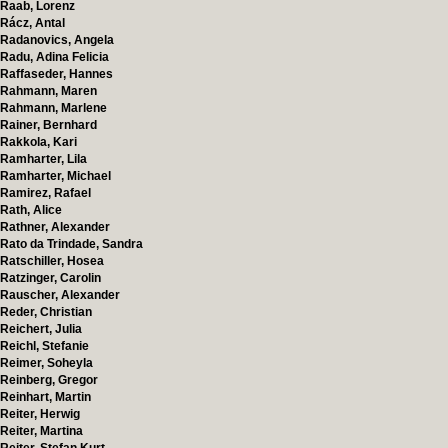
Raab, Lorenz
Rácz, Antal
Radanovics, Angela
Radu, Adina Felicia
Raffaseder, Hannes
Rahmann, Maren
Rahmann, Marlene
Rainer, Bernhard
Rakkola, Kari
Ramharter, Lila
Ramharter, Michael
Ramirez, Rafael
Rath, Alice
Rathner, Alexander
Rato da Trindade, Sandra
Ratschiller, Hosea
Ratzinger, Carolin
Rauscher, Alexander
Reder, Christian
Reichert, Julia
Reichl, Stefanie
Reimer, Soheyla
Reinberg, Gregor
Reinhart, Martin
Reiter, Herwig
Reiter, Martina