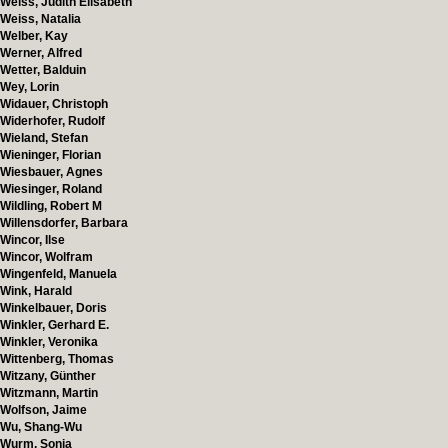
Weiss, Judith Elisabeth
Weiss, Natalia
Welber, Kay
Werner, Alfred
Wetter, Balduin
Wey, Lorin
Widauer, Christoph
Widerhofer, Rudolf
Wieland, Stefan
Wieninger, Florian
Wiesbauer, Agnes
Wiesinger, Roland
Wildling, Robert M
Willensdorfer, Barbara
Wincor, Ilse
Wincor, Wolfram
Wingenfeld, Manuela
Wink, Harald
Winkelbauer, Doris
Winkler, Gerhard E.
Winkler, Veronika
Wittenberg, Thomas
Witzany, Günther
Witzmann, Martin
Wolfson, Jaime
Wu, Shang-Wu
Wurm, Sonja