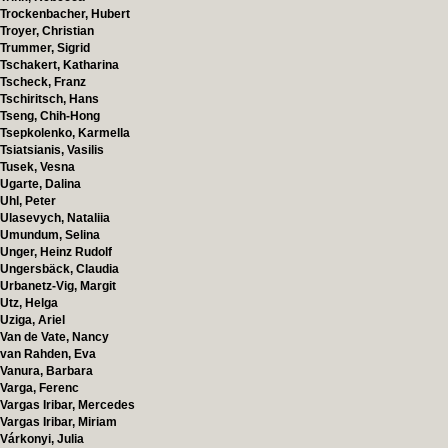
Trockenbacher, Hubert
Troyer, Christian
Trummer, Sigrid
Tschakert, Katharina
Tscheck, Franz
Tschiritsch, Hans
Tseng, Chih-Hong
Tsepkolenko, Karmella
Tsiatsianis, Vasilis
Tusek, Vesna
Ugarte, Dalina
Uhl, Peter
Ulasevych, Nataliia
Umundum, Selina
Unger, Heinz Rudolf
Ungersbäck, Claudia
Urbanetz-Vig, Margit
Utz, Helga
Uziga, Ariel
Van de Vate, Nancy
van Rahden, Eva
Vanura, Barbara
Varga, Ferenc
Vargas Iribar, Mercedes
Vargas Iribar, Miriam
Várkonyi, Julia