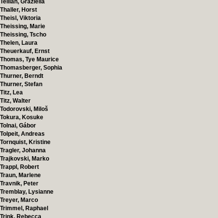
Tellian, Graziella
Thaller, Horst
Theisl, Viktoria
Theissing, Marie
Theissing, Tscho
Thelen, Laura
Theuerkauf, Ernst
Thomas, Tye Maurice
Thomasberger, Sophia
Thurner, Berndt
Thurner, Stefan
Titz, Lea
Titz, Walter
Todorovski, Miloš
Tokura, Kosuke
Tolnai, Gábor
Tolpeit, Andreas
Tornquist, Kristine
Tragler, Johanna
Trajkovski, Marko
Trappl, Robert
Traun, Marlene
Travnik, Peter
Tremblay, Lysianne
Treyer, Marco
Trimmel, Raphael
Trink, Rebecca