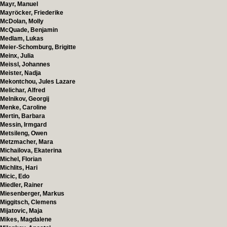
Mayr, Manuel
Mayröcker, Friederike
McDolan, Molly
McQuade, Benjamin
Medlam, Lukas
Meier-Schomburg, Brigitte
Meinx, Julia
Meissl, Johannes
Meister, Nadja
Mekontchou, Jules Lazare
Melichar, Alfred
Melnikov, Georgij
Menke, Caroline
Mertin, Barbara
Messin, Irmgard
Metsileng, Owen
Metzmacher, Mara
Michailova, Ekaterina
Michel, Florian
Michlits, Hari
Micic, Edo
Miedler, Rainer
Miesenberger, Markus
Miggitsch, Clemens
Mijatovic, Maja
Mikes, Magdalene