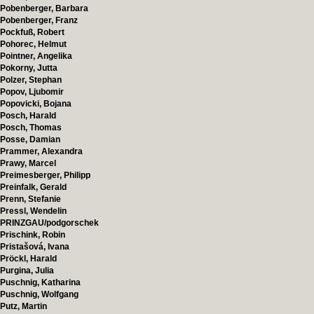
Pobenberger, Barbara
Pobenberger, Franz
Pockfuß, Robert
Pohorec, Helmut
Pointner, Angelika
Pokorny, Jutta
Polzer, Stephan
Popov, Ljubomir
Popovicki, Bojana
Posch, Harald
Posch, Thomas
Posse, Damian
Prammer, Alexandra
Prawy, Marcel
Preimesberger, Philipp
Preinfalk, Gerald
Prenn, Stefanie
Pressl, Wendelin
PRINZGAU/podgorschek
Prischink, Robin
Pristašová, Ivana
Pröckl, Harald
Purgina, Julia
Puschnig, Katharina
Puschnig, Wolfgang
Putz, Martin