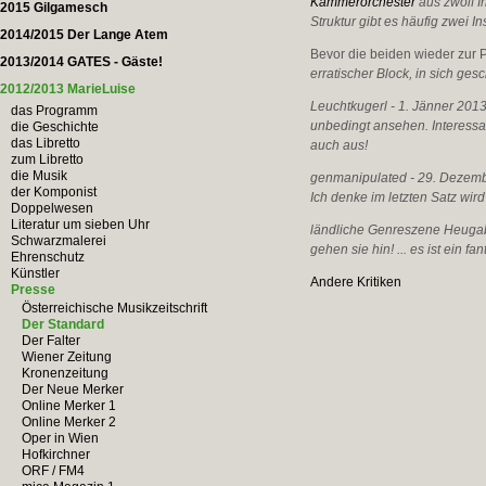
Kammerorchester
aus zwölf I
2015 Gilgamesch
Struktur gibt es häufig zwei
2014/2015 Der Lange Atem
Bevor die beiden wieder zur 
2013/2014 GATES - Gäste!
erratischer Block, in sich ge
2012/2013 MarieLuise
Leuchtkugerl - 1. Jänner 2013
das Programm
unbedingt ansehen. Interessa
die Geschichte
das Libretto
auch aus!
zum Libretto
die Musik
genmanipulated - 29. Dezemb
der Komponist
Ich denke im letzten Satz wird
Doppelwesen
Literatur um sieben Uhr
ländliche Genreszene Heugab
Schwarzmalerei
gehen sie hin! ... es ist ein f
Ehrenschutz
Künstler
Andere Kritiken
Presse
Österreichische Musikzeitschrift
Der Standard
Der Falter
Wiener Zeitung
Kronenzeitung
Der Neue Merker
Online Merker 1
Online Merker 2
Oper in Wien
Hofkirchner
ORF / FM4