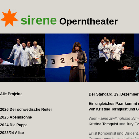
sirene
Operntheater
Alle Projekte
Der Standard, 29. Dezember
Ein ungleiches Paar kommt s
von Kristine Tornquist und 
2026 Der schwedische Reiter
2025 Abendsonne
Wien -
Eine zwillinghafte Sy
Kristine Tornquist
und
Jury Ev
2024 Die Puppe
2023/24 Alice
Er ist Komponist und Dirigent,