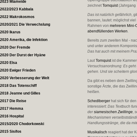
Operngruppe buchstäblich fe
2023 Miameide
zeichnet
Tornquist
(Jahrgang 
2022/2023 Kabbala
Das ist natürlich gefährlich
, g
2022 Makrokosmos
bannen, lautet: möglichst vie
2020/2021 Die Verwechslung
Rahmen von
mehreren Mini-
abendfüllenden Werken
.
2020 Ikarus
2020 Amerika, die Infektion
Bereits zum zweiten Mal - na
und unter anderem Komponist 
2020 Der Fremde
Das hat auch mit meinem Praxi
2020 Der Durst der Hyäne
Laut
Tornquist
ist die Kamme
2020 Elsa
Versuchsanordnung: Es geht
2020 Ewiger Frieden
gehen. Und sie scheitern glor
2020 Verbesserung der Welt
Da gibt es neben dem Zwillin
2018 Das Totenschiff
sonstige Ärzte, die das Zwilli
heißen.
2018 Jeanne und Gilles
2017 Die Reise
Schedlberger
hat sich für de
interessiert:
Das Textbuch funk
2017 Hemma
der
siamesischen Zwillinge
, 
2016 Hospital
Mechanismen verselbstständig
Handlungsstränge, die da mi
2015/2020 Chodorkowski
2015 Sisifos
Musikalisch
reagiert hat der 