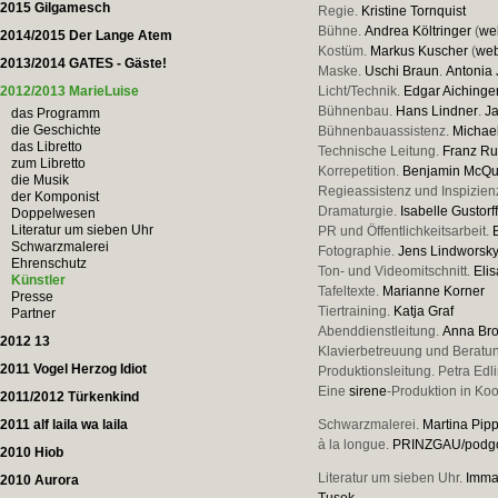
2015 Gilgamesch
Regie.
Kristine Tornquist
Bühne.
Andrea Költringer
(
we
2014/2015 Der Lange Atem
Kostüm.
Markus Kuscher
(
web
2013/2014 GATES - Gäste!
Maske.
Uschi Braun
.
Antonia 
2012/2013 MarieLuise
Licht/Technik.
Edgar Aichinge
Bühnenbau.
Hans Lindner
.
J
das Programm
die Geschichte
Bühnenbauassistenz.
Michael
das Libretto
Technische Leitung.
Franz Ru
zum Libretto
Korrepetition.
Benjamin McQ
die Musik
Regieassistenz und Inspizien
der Komponist
Dramaturgie.
Isabelle Gustorf
Doppelwesen
Literatur um sieben Uhr
PR und Öffentlichkeitsarbeit.
Schwarzmalerei
Fotographie.
Jens Lindworsk
Ehrenschutz
Ton- und Videomitschnitt.
Eli
Künstler
Tafeltexte.
Marianne Korner
Presse
Tiertraining.
Katja Graf
Partner
Abenddienstleitung.
Anna Br
2012 13
Klavierbetreuung und Beratu
2011 Vogel Herzog Idiot
Produktionsleitung. Petra Edl
Eine
sirene
-Produktion in Ko
2011/2012 Türkenkind
2011 alf laila wa laila
Schwarzmalerei.
Martina Pip
à la longue.
PRINZGAU/podg
2010 Hiob
Literatur um sieben Uhr.
Imma
2010 Aurora