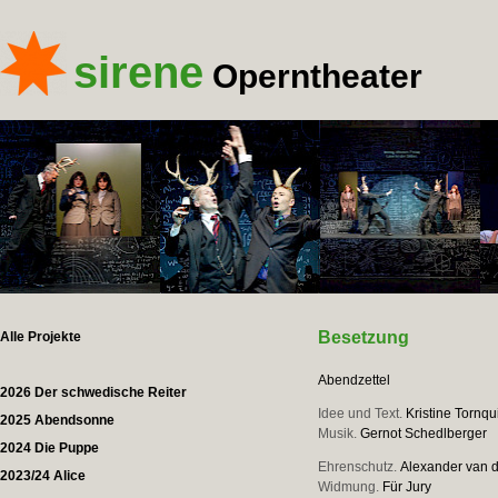
sirene
Operntheater
Besetzung
Alle Projekte
Abendzettel
2026 Der schwedische Reiter
Idee und Text.
Kristine Tornqu
2025 Abendsonne
Musik.
Gernot Schedlberger
2024 Die Puppe
Ehrenschutz.
Alexander van d
2023/24 Alice
Widmung.
Für Jury