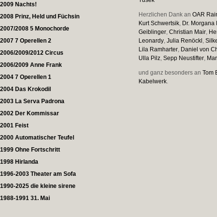
Tusek
2009 Nachts!
Herzlichen Dank an
OAR Rain
2008 Prinz, Held und Füchsin
Kurt Schwertsik
,
Dr. Morgana 
2007/2008 5 Monochorde
Geiblinger
,
Christian Mair
,
He
2007 7 Operellen 2
Leonardy
,
Julia Renöckl
,
Silk
Lila Ramharter
,
Daniel von C
2006/2009/2012 Circus
Ulla Pilz
,
Sepp Neustifter
,
Ma
2006/2009 Anne Frank
und ganz besonders an
Tom 
2004 7 Operellen 1
Kabelwerk
.
2004 Das Krokodil
2003 La Serva Padrona
2002 Der Kommissar
2001 Feist
2000 Automatischer Teufel
1999 Ohne Fortschritt
1998 Hirlanda
1996-2003 Theater am Sofa
1990-2025 die kleine sirene
1988-1991 31. Mai