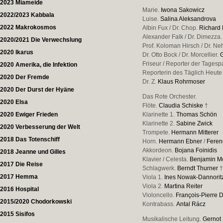
2023 Miameide
Marie.
Iwona Sakowicz
2022/2023 Kabbala
Luise.
Salina Aleksandrova
2022 Makrokosmos
Albin Fux / Dr. Chop.
Richard 
Alexander Falk / Dr. Dimezza
2020/2021 Die Verwechslung
Prof. Koloman Hirsch / Dr. Ne
2020 Ikarus
Dr. Otto Bock / Dr. Morcellier.
Friseur / Reporter der Tagesp
2020 Amerika, die Infektion
Reporterin des Täglich Heute
2020 Der Fremde
Dr. Z.
Klaus Rohrmoser
2020 Der Durst der Hyäne
Das Rote Orchester.
2020 Elsa
Flöte.
Claudia Schiske
†
2020 Ewiger Frieden
Klarinette 1.
Thomas Schön
Klarinette 2.
Sabine Zwick
2020 Verbesserung der Welt
Trompete.
Hermann Mitterer
2018 Das Totenschiff
Horn.
Hermann Ebner
/
Feren
Akkordeon.
Bojana Foinidis
2018 Jeanne und Gilles
Klavier / Celesta.
Benjamin 
2017 Die Reise
Schlagwerk.
Berndt Thurner
2017 Hemma
Viola 1.
Ines Nowak-Dannorit
Viola 2.
Martina Reiter
2016 Hospital
Violoncello.
François-Pierre
2015/2020 Chodorkowski
Kontrabass.
Antal Rácz
2015 Sisifos
Musikalische Leitung.
Gernot