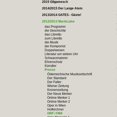
2015 Gilgamesch
2014/2015 Der Lange Atem
2013/2014 GATES - Gäste!
2012/2013 MarieLuise
das Programm
die Geschichte
das Libretto
zum Libretto
die Musik
der Komponist
Doppelwesen
Literatur um sieben Uhr
Schwarzmalerei
Ehrenschutz
Künstler
Presse
Österreichische Musikzeitschrift
Der Standard
Der Falter
Wiener Zeitung
Kronenzeitung
Der Neue Merker
Online Merker 1
Online Merker 2
Oper in Wien
Hofkirchner
ORF / FM4