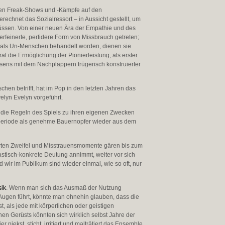
lten Freak-Shows und -Kämpfe auf den
rechnet das Sozialressort – in Aussicht gestellt, um
üssen. Von einer neuen Ära der Empathie und des
rfeinerte, perfidere Form von Missbrauch getreten;
 als Un-Menschen behandelt worden, dienen sie
eral die Ermöglichung der Pionierleistung, als erster
ens mit dem Nachplappern trügerisch konstruierter
 betrifft, hat im Pop in den letzten Jahren das
lyn Evelyn vorgeführt.
n, die Regeln des Spiels zu ihren eigenen Zwecken
turperiode als genehme Bauernopfer wieder aus dem
erten Zweifel und Misstrauensmomente gären bis zum
stisch-konkrete Deutung annimmt, weiter vor sich
d wir im Publikum sind wieder einmal, wie so oft, nur
ik
. Wenn man sich das Ausmaß der Nutzung
Augen führt, könnte man ohnehin glauben, dass die
, als jede mit körperlichen oder geistigen
en Gerüsts könnten sich wirklich selbst Jahre der
piekst, sticht, irritiert und malträtiert das Ensemble