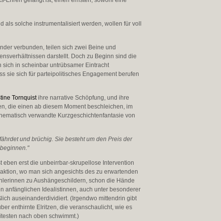
s-Ehren gelangt ist, einen ernsten, sowohl eine
ls solche instrumentalisiert werden, wollen für voll
ander verbunden, teilen sich zwei Beine und
nsverhältnissen darstellt. Doch zu Beginn sind die
 sich in scheinbar untrübsamer Eintracht
s sie sich für parteipolitisches Engagement berufen
stine Tornquist
ihre narrative Schöpfung, und ihre
en, die einen ab diesem Moment beschleichen, im
 thematisch verwandte Kurzgeschichtenfantasie von
efährdet und brüchig. Sie besteht um den Preis der
 beginnen."
 eben erst die unbeirrbar-skrupellose Intervention
raktion, wo man sich angesichts des zu erwartenden
chlerinnen zu Aushängeschildern, schon die Hände
n anfänglichen Idealistinnen, auch unter besonderer
ch auseinanderdividiert. (Irgendwo mittendrin gibt
r enthirnte Elritzen, die veranschaulicht, wie es
eitesten nach oben schwimmt.)