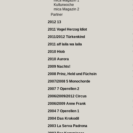
mica Magazin 1
Kulturwoche
mica Magazin 2
Partner
2012 13
2011 Vogel Herzog Idiot
2011/2012 Türkenkind
2011 alf laila wa laila
2010 Hiob
2010 Aurora
2009 Nachts!
2008 Prinz, Held und Füchsin
2007/2008 5 Monochorde
2007 7 Operellen 2
2006/2009/2012 Circus
2006/2009 Anne Frank
2004 7 Operellen 1
2004 Das Krokodil
2003 La Serva Padrona