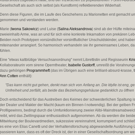
Kultursnobs zugedacht hatte, und der inzwischen zu popkulturellen T-Shirt-Abdruck
Gesellschaft als auch sich selbst (als Kunstform) reflektierenden Widerhall.
Denn diese Figuren, die im Laufe des Geschehens zu Marionetten erst gemacht und a
genommen und verstanden werden.
Marie (
Iwona Sakowicz
) und Luise (
Salina Aleksandrova
) sind ab der Hüfte mitein
zweieinhalb Arme, was an und für sich eine konkrete Inkarnation von prekären Lebe
Beiden noch Prototypen vorsündlicher vorsintflutlicher Unschuldskinder, und haben
miteinander arrangiert. So harmonisch verhandeln sie ihr gemeinsames Leben, das
fühlen.
Eine "etwas kaltblütige Versuchsanordnung" nennt Librettistin und Regisseurin
Kri
Kollaborateurin vom sirene Operntheater,
Isabelle Gustorff
, umreißt die Vorahnung
dazu gehörigen
Programmheft
(das im Übrigen auch eine brilliant-absurd-krasse,
Ann Cotten
enthält):
"Das kann nicht gut gehen, denkt man sich von Anfang an. Die Idylle ist eng, g
Unfreiheit und zerfällt, als beide das Beziehungsgehäuse gedanklich zu öffnen
Doch entscheidend für das Austreiben des Keimes der schwesterlichen Spaltung ist
der Dealer und Makler der Macht (kaum ein Binnen-I notwendig). Bei der gelben F
Profilgewinns, bedingt durch die Umfunktionierung zweier Alibi-Mainstreamabwei
reibt, wird das Zwillingspaar enthusiastisch aufgenommen. Ab da werden die beide
Mitwirkung der Boulevardmedien, sukzessive vereinnahmt, korrumpiert und schließli
es eine von Elias Canetti und der Verhaltensforschung abgewandelte Ausführung übe
passieren kann, dass es oft der Dreck ist, der in einer Gesellschaftsordnung am w