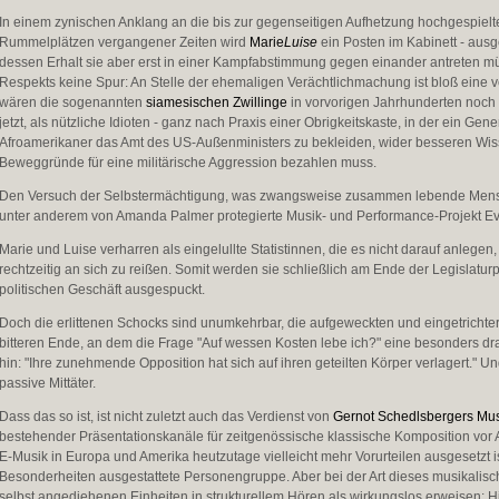
In einem zynischen Anklang an die bis zur gegenseitigen Aufhetzung hochgespie
Rummelplätzen vergangener Zeiten wird
Marie
Luise
ein Posten im Kabinett - ausge
dessen Erhalt sie aber erst in einer Kampfabstimmung gegen einander antreten m
Respekts keine Spur: An Stelle der ehemaligen Verächtlichmachung ist bloß eine ve
wären die sogenannten
siamesischen Zwillinge
in vorvorigen Jahrhunderten noch
jetzt, als nützliche Idioten - ganz nach Praxis einer Obrigkeitskaste, in der ein Gen
Afroamerikaner das Amt des US-Außenministers zu bekleiden, wider besseren Wiss
Beweggründe für eine militärische Aggression bezahlen muss.
Den Versuch der Selbstermächtigung, was zwangsweise zusammen lebende Menschen
unter anderem von Amanda Palmer protegierte Musik- und Performance-Projekt Eve
Marie und Luise verharren als eingelullte Statistinnen, die es nicht darauf anlege
rechtzeitig an sich zu reißen. Somit werden sie schließlich am Ende der Legisla
politischen Geschäft ausgespuckt.
Doch die erlittenen Schocks sind unumkehrbar, die aufgeweckten und eingetricht
bitteren Ende, an dem die Frage "Auf wessen Kosten lebe ich?" eine besonders dra
hin: "Ihre zunehmende Opposition hat sich auf ihren geteilten Körper verlagert." Un
passive Mittäter.
Dass das so ist, ist nicht zuletzt auch das Verdienst von
Gernot Schedlsbergers
Mus
bestehender Präsentationskanäle für zeitgenössische klassische Komposition vor 
E-Musik in Europa und Amerika heutzutage vielleicht mehr Vorurteilen ausgesetzt ist
Besonderheiten ausgestattete Personengruppe. Aber bei der Art dieses musikalisch
selbst angediehenen Einheiten in strukturellem Hören als wirkungslos erweisen: Hier 