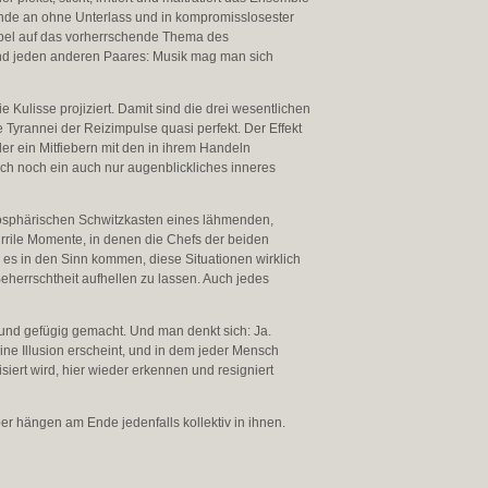
kunde an ohne Unterlass und in kompromisslosester
rabel auf das vorherrschende Thema des
und jeden anderen Paares: Musik mag man sich
 Kulisse projiziert. Damit sind die drei wesentlichen
Tyrannei der Reizimpulse quasi perfekt. Der Effekt
er ein Mitfiebern mit den in ihrem Handeln
 noch ein auch nur augenblickliches inneres
tmosphärischen Schwitzkasten eines lähmenden,
rile Momente, in denen die Chefs der beiden
es in den Sinn kommen, diese Situationen wirklich
herrschtheit aufhellen zu lassen. Auch jedes
und gefügig gemacht. Und man denkt sich: Ja.
ne Illusion erscheint, und in dem jeder Mensch
iert wird, hier wieder erkennen und resigniert
er hängen am Ende jedenfalls kollektiv in ihnen.