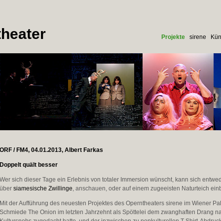
heater
Projekte
sirene
Kün
ORF / FM4, 04.01.2013, Albert Farkas
Doppelt quält besser
Wer sich dieser Tage ein Erlebnis von totaler Immersion wünscht, kann sich entwe
über
siamesische Zwillinge
, anschauen, oder auf einem zugeeisten Naturteich ein
Mit der Aufführung des neuesten Projektes des Operntheaters sirene im Wiener Pala
Schmiede The Onion im letzten Jahrzehnt als Spöttelei dem zwanghaften Drang na