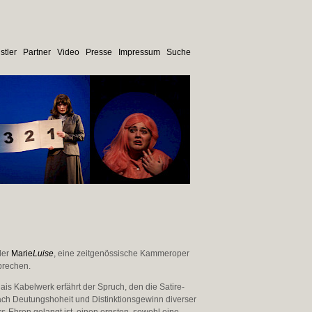
stler
Partner
Video
Presse
Impressum
Suche
der
Marie
Luise
, eine zeitgenössische Kammeroper
brechen.
is Kabelwerk erfährt der Spruch, den die Satire-
ch Deutungshoheit und Distinktionsgewinn diverser