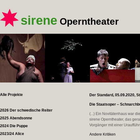
sirene
Operntheater
Alle Projekte
Der Standard, 05.09.2020, S
Die Staatsoper – Schnarch
2026 Der schwedische Reiter
(...) Ein Novitätenhaus war di
2025 Abendsonne
sirene Operntheater, das ger
Vorgänger mit einer Uraufführu
2024 Die Puppe
2023/24 Alice
Andere Kritiken