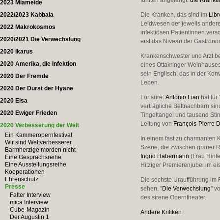
fünften angelangt:
die Kranke
2023 Miameide
2022/2023 Kabbala
Die Kranken, das sind im
Libr
Leidwesen der jeweils andere
2022 Makrokosmos
infektiösen Patientinnen vers
2020/2021 Die Verwechslung
erst das Niveau der Gastronom
2020 Ikarus
Krankenschwester und Arzt b
2020 Amerika, die Infektion
eines Ottakringer Weinhauses.
sein Englisch, das in der Ko
2020 Der Fremde
Leben.
2020 Der Durst der Hyäne
For sure:
Antonio Fian
hat für 
2020 Elsa
verträgliche Bettnachbarn si
2020 Ewiger Frieden
Tingeltangel und tausend St
Leitung von
François-Pierre
2020 Verbesserung der Welt
Ein Kammeropernfestival
In einem fast zu charmante
Wir sind Weltverbesserer
Szene, die zwischen grauer 
Barmherzige morden nicht
Ingrid Habermann
(Frau Hinte
Eine Gesprächsreihe
Eine Ausstellungsreihe
Hitziger Premierenjubel im ei
Kooperationen
Ehrenschutz
Die sechste Uraufführung im F
Presse
sehen. "
Die Verwechslung
" v
Falter Interview
des sirene Operntheater.
mica Interview
Cube-Magazin
Andere Kritiken
Der Augustin 1