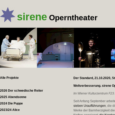
sirene
Operntheater
Alle Projekte
Der Standard, 21.10.2020, S
Weltverbesserung. sirene Op
2026 Der schwedische Reiter
Im Wiener Kulturzentrum F23
2025 Abendsonne
Seit Anfang September arbeite
2024 Die Puppe
sieben Uraufführungen
, die 
2023/24 Alice
Werke der Barmherzigkeit die