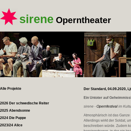
sirene
Operntheater
Alle Projekte
Der Standard, 04.09.2020, Lj
Ein Untoter auf Geheimmiss
2026 Der schwedische Reiter
sirene -
Opernfestival
im Kultu
2025 Abendsonne
Atmosphärisch ist das Ganze
2024 Die Puppe
Allerdings wirkt der Soldat, u
2023/24 Alice
beschreiben würde. Zudem ko