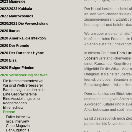
hereingetragen, in der ein kn
2023 Miameide
2022/2023 Kabbala
Der Hauptdarsteller scheint a
an, den Verblichenen für die 
2022 Makrokosmos
zusammenpassen. Erzählt der 
2020/2021 Die Verwechslung
heraus grinst und belehrt, das
2020 Ikarus
Warum aber widerspricht der V
2020 Amerika, die Infektion
Kopf eines toten Freundes in
Ableben auf eine unbekannte
2020 Der Fremde
2020 Der Durst der Hyäne
In diesem Opus von
Dora Lux
Sooster
) verständlicherweise
2020 Elsa
einen Rausch der Kognitiven
2020 Ewiger Frieden
Mitgefühl für die Witwe. Anast
Obrigkeit ist sie heiter überz
2020 Verbesserung der Welt
leer ist, bleibt den Beamten n
Ein Kammeropernfestival
Bestattungsinstitut ist zur 
Wir sind Weltverbesserer
Barmherzige morden nicht
Dem sarkastischen Stück wir
Eine Gesprächsreihe
Eine Ausstellungsreihe
unter der Leitung von
Antanin
Kooperationen
Akkordeon, Gitarre und Klavi
Ehrenschutz
Alles behutsam und subtil, nu
Presse
Falter Interview
Es ist diesbezüglich noch Zeit
mica Interview
präsentiert bis November noc
Cube-Magazin
Der Augustin 1