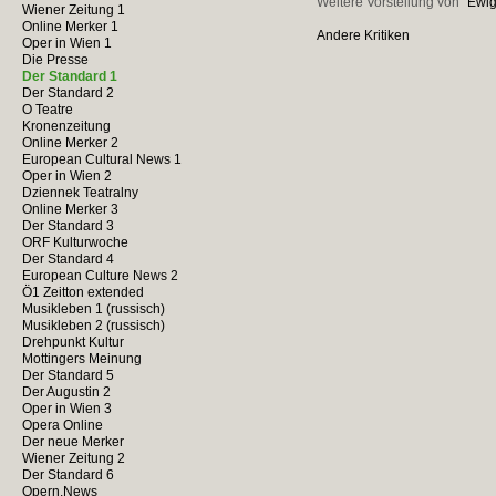
Weitere Vorstellung von "
Ewig
Wiener Zeitung 1
Online Merker 1
Andere Kritiken
Oper in Wien 1
Die Presse
Der Standard 1
Der Standard 2
O Teatre
Kronenzeitung
Online Merker 2
European Cultural News 1
Oper in Wien 2
Dziennek Teatralny
Online Merker 3
Der Standard 3
ORF Kulturwoche
Der Standard 4
European Culture News 2
Ö1 Zeitton extended
Musikleben 1 (russisch)
Musikleben 2 (russisch)
Drehpunkt Kultur
Mottingers Meinung
Der Standard 5
Der Augustin 2
Oper in Wien 3
Opera Online
Der neue Merker
Wiener Zeitung 2
Der Standard 6
Opern.News