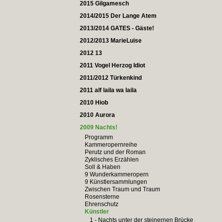
2015 Gilgamesch
2014/2015 Der Lange Atem
2013/2014 GATES - Gäste!
2012/2013 MarieLuise
2012 13
2011 Vogel Herzog Idiot
2011/2012 Türkenkind
2011 alf laila wa laila
2010 Hiob
2010 Aurora
2009 Nachts!
Programm
Kammeropernreihe
Perutz und der Roman
Zyklisches Erzählen
Soll & Haben
9 Wunderkammeropern
9 Künstlersammlungen
Zwischen Traum und Traum
Rosensterne
Ehrenschutz
Künstler
1 - Nachts unter der steinernen Brücke