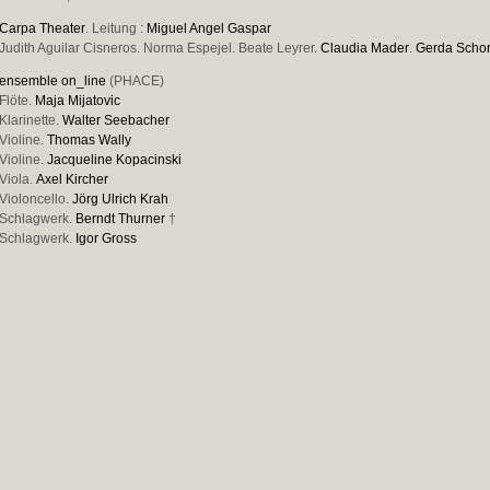
Carpa Theater
. Leitung :
Miguel Angel Gaspar
Judith Aguilar Cisneros. Norma Espejel. Beate Leyrer.
Claudia Mader
.
Gerda Scho
ensemble on_line
(PHACE)
Flöte.
Maja Mijatovic
Klarinette.
Walter Seebacher
Violine.
Thomas Wally
Violine.
Jacqueline Kopacinski
Viola.
Axel Kircher
Violoncello.
Jörg Ulrich Krah
Schlagwerk.
Berndt Thurner
†
Schlagwerk.
Igor Gross