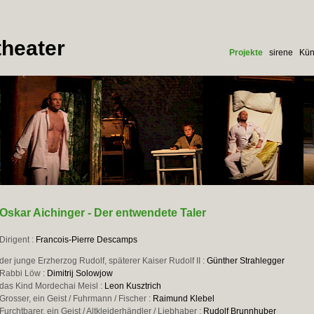
heater
Projekte
sirene
Kün
Oskar Aichinger - Der entwendete Taler
Dirigent :
Francois-Pierre Descamps
der junge Erzherzog Rudolf, späterer Kaiser Rudolf II :
Günther Strahlegger
Rabbi Löw :
Dimitrij Solowjow
das Kind Mordechai Meisl :
Leon Kusztrich
Grosser, ein Geist / Fuhrmann / Fischer :
Raimund Klebel
Furchtbarer, ein Geist / Altkleiderhändler / Liebhaber :
Rudolf Brunnhuber