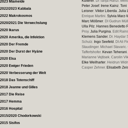
Kulterer
. DI Tanja Hanzl. Meli
2023 Miameide
Peter Josef
.
Irene Kainz
.
Toni
2022/2023 Kabbala
Leisner
.
Viktor Liberda
.
Julia 
2022 Makrokosmos
Enrique Martini.
Sylvia Marz
Marc Mößmer
. DI Gudrun Mül
2020/2021 Die Verwechslung
Ulla Pilz
.
Hannes Benedetto P
2020 Ikarus
Proy.
Julia Purgina
. Edit Rai
Klemens Sander.
Dr. Haydar S
2020 Amerika, die Infektion
Schulz.
Ingo Seefeld
. DI Ali 
2020 Der Fremde
Staudinger. Michael Stavaric.
2020 Der Durst der Hyäne
Taffertshofer.
Kevan Teherani
Marianne Vejtisek. Carolin Vi
2020 Elsa
Elke Weilharter
. Heidrun Wid
2020 Ewiger Frieden
Casper Zehner.
Elisabeth Zei
2020 Verbesserung der Welt
2018 Das Totenschiff
2018 Jeanne und Gilles
2017 Die Reise
2017 Hemma
2016 Hospital
2015/2020 Chodorkowski
2015 Sisifos