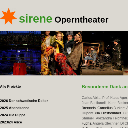
sirene
Operntheater
Besonderen Dank an
Alle Projekte
Carlos Abila. Prof. Klaus Ager
2026 Der schwedische Reiter
Jean Bastianelli. Karin Becke
2025 Abendsonne
Brenneis
.
Cornelius Burkert
.
Dupont.
Pia Ernstbrunner
. Gu
2024 Die Puppe
Shumeli. Alexandra Feichtner.
2023/24 Alice
Fuchs
. Angela Glechner. DI C