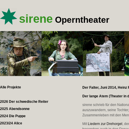
sirene
Operntheater
Alle Projekte
Der Falter, Juni 2014, Heinz
Der lange Atem (Theater in 
2026 Der schwedische Reiter
sirene schrieb für den Natio
2025 Abendsonne
auszuwandern, seine Tochter,
Zusammenleben mit den Men
2024 Die Puppe
2023/24 Alice
Mit
Liedern zur Drehorgel
, d