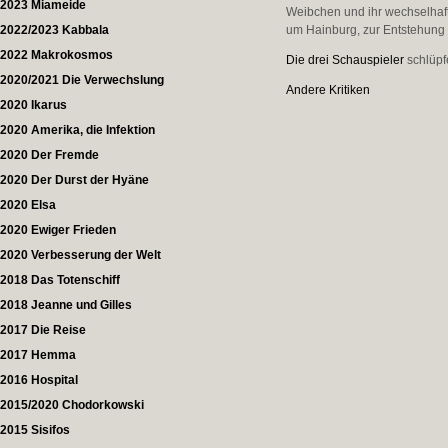
2023 Miameide
Weibchen und ihr wechselhaf
2022/2023 Kabbala
um Hainburg, zur Entstehung
2022 Makrokosmos
Die drei Schauspieler
schlüpf
2020/2021 Die Verwechslung
Andere Kritiken
2020 Ikarus
2020 Amerika, die Infektion
2020 Der Fremde
2020 Der Durst der Hyäne
2020 Elsa
2020 Ewiger Frieden
2020 Verbesserung der Welt
2018 Das Totenschiff
2018 Jeanne und Gilles
2017 Die Reise
2017 Hemma
2016 Hospital
2015/2020 Chodorkowski
2015 Sisifos