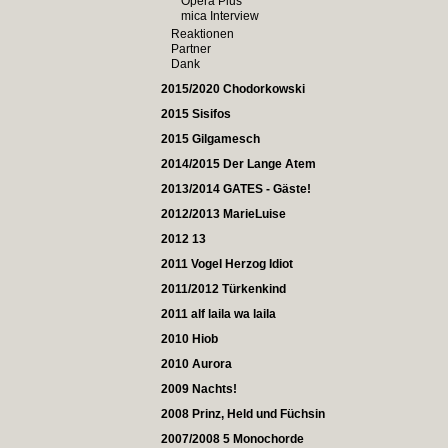
Opera Plus
mica Interview
Reaktionen
Partner
Dank
2015/2020 Chodorkowski
2015 Sisifos
2015 Gilgamesch
2014/2015 Der Lange Atem
2013/2014 GATES - Gäste!
2012/2013 MarieLuise
2012 13
2011 Vogel Herzog Idiot
2011/2012 Türkenkind
2011 alf laila wa laila
2010 Hiob
2010 Aurora
2009 Nachts!
2008 Prinz, Held und Füchsin
2007/2008 5 Monochorde