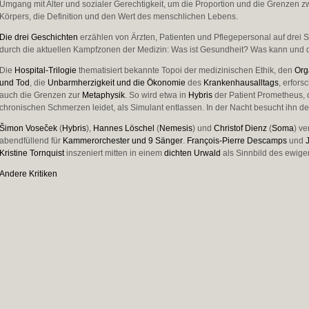
Umgang mit Alter und sozialer Gerechtigkeit, um die Proportion und die Grenzen z
Körpers, die Definition und den Wert des menschlichen Lebens.
Die drei Geschichten
erzählen von Ärzten, Patienten und Pflegepersonal auf drei
durch die aktuellen Kampfzonen der Medizin: Was ist Gesundheit? Was kann und 
Die
Hospital-Trilogie
thematisiert bekannte Topoi der medizinischen Ethik, den
Org
und Tod
, die
Unbarmherzigkeit und die Ökonomie
des
Krankenhausalltags
, erfor
auch die Grenzen zur
Metaphysik
. So wird etwa in
Hybris
der Patient Prometheus, 
chronischen Schmerzen leidet, als Simulant entlassen. In der Nacht besucht ihn der
Šimon Voseček
(
Hybris
),
Hannes Löschel
(
Nemesis
) und
Christof Dienz
(
Soma
) v
abendfüllend für
Kammerorchester und 9 Sänger
.
François-Pierre Descamps
und
Kristine Tornquist
inszeniert mitten in einem
dichten Urwald
als Sinnbild des ewig
Andere Kritiken