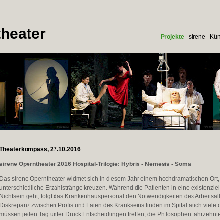
heater
Projekte
sirene
Kün
Theaterkompass, 27.10.2016
sirene Operntheater 2016 Hospital-Trilogie: Hybris - Nemesis - Soma
Das sirene Operntheater widmet sich in diesem Jahr einem hochdramatischen Ort
unterschiedliche Erzählstränge kreuzen. Während die Patienten in eine existenziell
Nichtsein geht, folgt das Krankenhauspersonal den Notwendigkeiten des Arbeitsa
Diskrepanz zwischen Profis und Laien des Krankseins finden im Spital auch viele 
müssen jeden Tag unter Druck Entscheidungen treffen, die Philosophen jahrzehnte