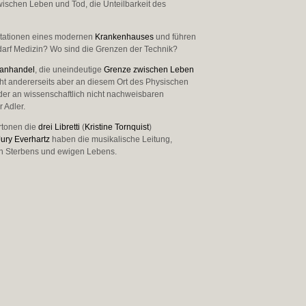
wischen Leben und Tod, die Unteilbarkeit des
 Stationen eines modernen
Krankenhauses
und führen
darf Medizin? Wo sind die Grenzen der Technik?
anhandel
, die uneindeutige
Grenze zwischen Leben
scht andererseits aber an diesem Ort des Physischen
der an wissenschaftlich nicht nachweisbaren
 Adler.
ertonen die
drei Libretti
(
Kristine Tornquist
)
Jury Everhartz
haben die musikalische Leitung,
en Sterbens und ewigen Lebens.