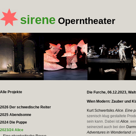
sirene
Operntheater
Alle Projekte
Die Furche, 06.12.2023, Wal
Wien Modern: Zauber und K
2026 Der schwedische Reiter
Kurt Schwertsiks
Alice. Eine 
2025 Abendsonne
szenisch klug gestaltete Produ
sein kann. Dabei ist
Alice
, w
2024 Die Puppe
seinerzeit auch bei den
Darms
2023/24 Alice
Adventures in Wonderland
u