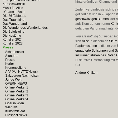
Eine phantastische Revue
hintergründigen Charme und me
Kurt Schwertsik
Musik für Alice
Zudem verbindet sie sich ide
I Charm in Vain
gefiltert hat und in 26 aphor
Die 26 Tableaus
geschwätzigen Blumen
, der
M
Das Traumkind
Das Wunderland
aufs Korn genommenen
Köni
Die Wunder des Wunderlandes
gefärbten Panorama, hinter 
Die Spielsteine
Die Kostüme
You are nothing but paper. No
Künstler 2024
sich
Alice
in diesem an
Skurri
Künstler 2023
Papierkostüme
in dieser von
Presse
engagierte Solistinnen und So
Schaufenster
Instrumentalisten des Roten 
Standard
Presse
Diskursive Unterhaltung mit
M
Kurier
(...)
Kronenzeitung
APA (Vol.N./TTZ/News)
Andere Kritiken
Salzburger Nachrichten
Junge Welt
OPERN∙NEWS
Online Merker 1
Online Merker 2
Online Merker 3
Online Merker 4
Oper in Wien
Wienlive
Kunstreflektor
Prospect News