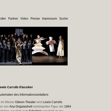
stler
Partner
Video
Presse
Impressum
Suche
ewis Carrolls Klassiker
utomaten des Informationszeitalters
im Wiener
Odeon-Theater
wird
Lewis Carrolls
der von
Ana Grigalashvili
verkörperten Figur, die
1864