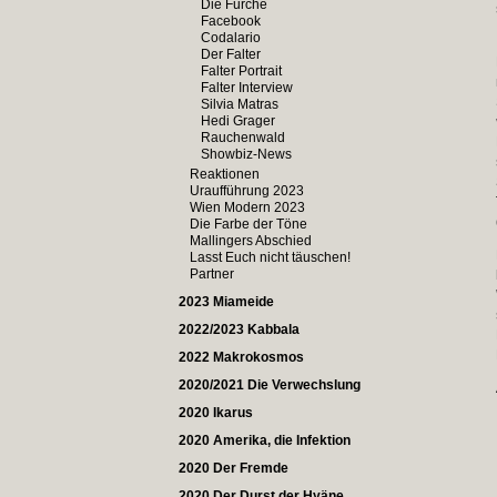
Die Furche
Facebook
Codalario
Der Falter
Falter Portrait
Falter Interview
Silvia Matras
Hedi Grager
Rauchenwald
Showbiz-News
Reaktionen
Uraufführung 2023
Wien Modern 2023
Die Farbe der Töne
Mallingers Abschied
Lasst Euch nicht täuschen!
Partner
2023 Miameide
2022/2023 Kabbala
2022 Makrokosmos
2020/2021 Die Verwechslung
2020 Ikarus
2020 Amerika, die Infektion
2020 Der Fremde
2020 Der Durst der Hyäne