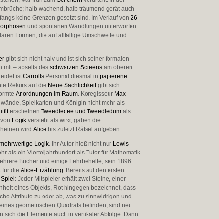
stellen, war früh zum
Scheitern
verurteilt: In der
 Umbrüche; halb wachend, halb träumend gerät auch
fangs keine Grenzen gesetzt sind. Im Verlauf von
26
orphosen
und spontanen Wandlungen unterworfen
laren Formen, die auf allfällige Umschweife und
er
gibt sich nicht naiv und ist sich seiner formalen
 mit – abseits des
schwarzen Screens
am oberen
eidet ist
Carrolls
Personal diesmal in
papierene
nte Rekurs auf die
Neue Sachlichkeit
gibt sich
enormte
Anordnungen im Raum
. Koregisseur
Max
wände, Spielkarten und Königin nicht mehr als
tfit
erscheinen
Tweedledee und Tweedledum
als
 von
Logik
versteht als wir«, gaben die
cheinen wird
Alice
bis zuletzt Rätsel aufgeben.
mehrwertige Logik
. Ihr Autor hieß nicht nur
Lewis
r als ein Vierteljahrhundert als Tutor für Mathematik
 mehrere Bücher und einige Lehrbehelfe, sein 1896
 für die
Alice-Erzählung
. Bereits auf den ersten
Spiel
: Jeder Mitspieler erhält zwei Steine, einer
enheit eines Objekts, Rot hingegen bezeichnet, dass
che Attribute zu oder ab, was zu sinnwidrigen und
e eines geometrischen Quadrats befinden, sind neu
en sich die Elemente auch in vertikaler Abfolge. Dann