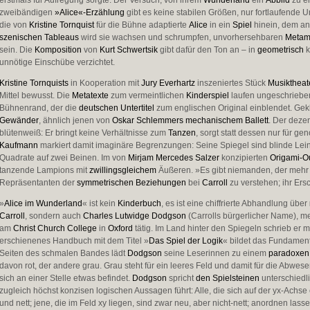
erstmals für Aufregung sorgte. Der Versuch, von ihrem
Wunderland
ein
Abbild
zu er
zweibändigen
»Alice«-Erzählung
gibt es keine stabilen Größen, nur fortlaufende
die von
Kristine Tornquist
für die Bühne adaptierte
Alice
in ein
Spiel
hinein, dem an
szenischen Tableaus
wird sie wachsen und schrumpfen, unvorhersehbaren
Metam
sein. Die
Komposition
von
Kurt Schwertsik
gibt dafür den Ton an – in
geometrisch
k
unnötige Einschübe verzichtet.
Kristine Tornquists
in Kooperation mit
Jury Everhartz
inszeniertes Stück
Musiktheat
Mittel bewusst. Die
Metatexte
zum vermeintlichen
Kinderspiel
laufen ungeschrieben
Bühnenrand, der die
deutschen Untertitel
zum englischen Original einblendet. Gekl
Gewänder
, ähnlich jenen von
Oskar Schlemmers
mechanischem Ballett
. Der deze
blütenweiß: Er bringt keine Verhältnisse zum
Tanzen
, sorgt statt dessen nur für g
Kaufmann
markiert damit imaginäre Begrenzungen: Seine Spiegel sind blinde Lein
Quadrate auf zwei Beinen. Im von
Mirjam Mercedes Salzer
konzipierten
Origami-Ou
tanzende Lampions mit
zwillingsgleichem
Äußeren. »Es gibt niemanden, der mehr
Repräsentanten der
symmetrischen Beziehungen
bei
Carroll
zu verstehen; ihr Ers
»
Alice im Wunderland
« ist kein
Kinderbuch
, es ist eine chiffrierte Abhandlung über
Carroll
, sondern auch
Charles Lutwidge Dodgson
(Carrolls bürgerlicher Name), meh
am
Christ Church College
in
Oxford
tätig. Im Land hinter den Spiegeln schrieb er
erschienenes Handbuch mit dem Titel »
Das Spiel der Logik
« bildet das Fundament
Seiten des schmalen Bandes lädt
Dodgson
seine Leserinnen zu einem
paradoxen 
davon rot, der andere grau. Grau steht für ein leeres Feld und damit für die Abwes
sich an einer Stelle etwas befindet.
Dodgson
spricht
den Spielsteinen
unterschiedli
zugleich höchst konzisen logischen Aussagen führt: Alle, die sich auf der yx-Achs
und nett; jene, die im Feld xy liegen, sind zwar neu, aber nicht-nett; anordnen lass