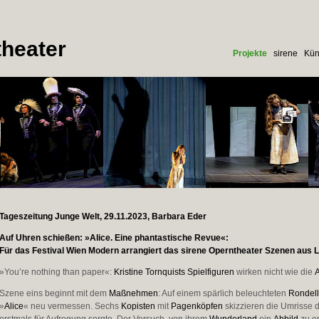
heater
Projekte
sirene
Kün
Tageszeitung Junge Welt, 29.11.2023, Barbara Eder
Auf Uhren schießen: »Alice. Eine phantastische Revue«:
Für das Festival Wien Modern arrangiert das sirene Operntheater Szenen aus L
»You’re nothing than paper«:
Kristine Tornquists
Spielfiguren
wirken nicht wie die
A
Szene eins beginnt mit dem
Maßnehmen
: Auf einem spärlich beleuchteten
Rondell
»
Alice
« neu vermessen. Sechs
Kopisten
mit
Pagenköpfen
skizzieren die Umrisse 