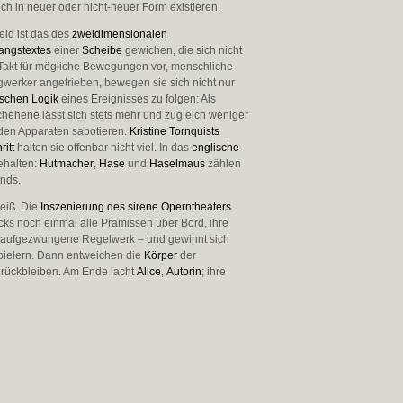
ch in neuer oder nicht-neuer Form existieren.
Feld ist das des
zweidimensionalen
angstextes
einer
Scheibe
gewichen, die sich nicht
Takt für mögliche Bewegungen vor, menschliche
werker angetrieben, bewegen sie sich nicht nur
ischen Logik
eines Ereignisses zu folgen: Als
hehene lässt sich stets mehr und zugleich weniger
den Apparaten sabotieren.
Kristine Tornquists
ritt
halten sie offenbar nicht viel. In das
englische
ehalten:
Hutmacher
,
Hase
und
Haselmaus
zählen
ends.
eiß. Die
Inszenierung des sirene Operntheaters
cks noch einmal alle Prämissen über Bord, ihre
hr aufgezwungene Regelwerk – und gewinnt sich
spielern. Dann entweichen die
Körper
der
urückbleiben. Am Ende lacht
Alice
,
Autorin
; ihre