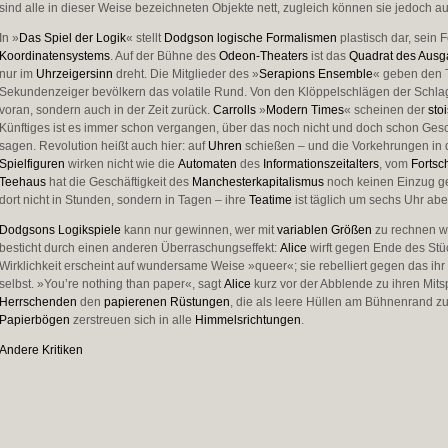
sind alle in dieser Weise bezeichneten Objekte nett, zugleich können sie jedoch au
In »
Das Spiel der Logik
« stellt
Dodgson
logische Formalismen
plastisch dar, sein 
Koordinatensystems
. Auf der Bühne des
Odeon-Theaters
ist das
Quadrat des Ausg
nur im
Uhrzeigersinn
dreht. Die Mitglieder des »
Serapions Ensemble
« geben den 
Sekundenzeiger bevölkern das volatile Rund. Von den Klöppelschlägen der Schlag
voran, sondern auch in der Zeit zurück.
Carrolls
»
Modern Times
« scheinen der
sto
Künftiges ist es immer schon vergangen, über das noch nicht und doch schon Gesc
sagen. Revolution heißt auch hier: auf
Uhren
schießen – und die Vorkehrungen in 
Spielfiguren
wirken nicht wie die
Automaten
des
Informationszeitalters
, vom
Fortsch
Teehaus
hat die Geschäftigkeit des
Manchesterkapitalismus
noch keinen Einzug g
dort nicht in Stunden, sondern in Tagen – ihre
Teatime
ist täglich um sechs Uhr ab
Dodgsons
Logikspiele
kann nur gewinnen, wer mit
variablen Größen
zu rechnen w
besticht durch einen anderen Überraschungseffekt:
Alice
wirft gegen Ende des Stü
Wirklichkeit erscheint auf wundersame Weise »queer«; sie rebelliert gegen das i
selbst. »You’re nothing than paper«, sagt
Alice
kurz vor der Abblende zu ihren Mit
Herrschenden
den
papierenen Rüstungen
, die als leere Hüllen am Bühnenrand z
Papierbögen
zerstreuen sich in alle
Himmelsrichtungen
.
Andere Kritiken