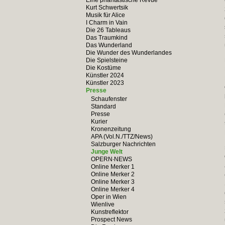
Eine phantastische Revue
Kurt Schwertsik
Musik für Alice
I Charm in Vain
Die 26 Tableaus
Das Traumkind
Das Wunderland
Die Wunder des Wunderlandes
Die Spielsteine
Die Kostüme
Künstler 2024
Künstler 2023
Presse
Schaufenster
Standard
Presse
Kurier
Kronenzeitung
APA (Vol.N./TTZ/News)
Salzburger Nachrichten
Junge Welt
OPERN∙NEWS
Online Merker 1
Online Merker 2
Online Merker 3
Online Merker 4
Oper in Wien
Wienlive
Kunstreflektor
Prospect News