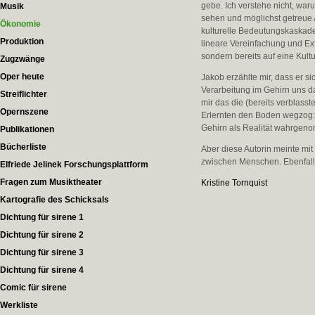
gebe. Ich verstehe nicht, waru
Musik
sehen und möglichst getreue A
Ökonomie
kulturelle Bedeutungskaskaden
Produktion
lineare Vereinfachung und Ext
sondern bereits auf eine Kultu
Zugzwänge
Oper heute
Jakob erzählte mir, dass er s
Verarbeitung im Gehirn uns dar
Streiflichter
mir das die (bereits verblass
Opernszene
Erlernten den Boden wegzog: 
Gehirn als Realität wahrgen
Publikationen
Bücherliste
Aber diese Autorin meinte mi
zwischen Menschen. Ebenfalls 
Elfriede Jelinek Forschungsplattform
Fragen zum Musiktheater
Kristine Tornquist
Kartografie des Schicksals
Dichtung für sirene 1
Dichtung für sirene 2
Dichtung für sirene 3
Dichtung für sirene 4
Comic für sirene
Werkliste