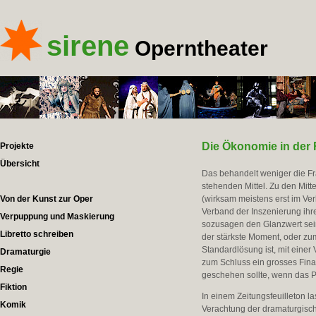
sirene
Operntheater
Die Ökonomie in der
Projekte
Übersicht
Das behandelt weniger die F
stehenden Mittel. Zu den Mit
Von der Kunst zur Oper
(wirksam meistens erst im Ve
Verband der Inszenierung ihr
Verpuppung und Maskierung
sozusagen den Glanzwert sein
Libretto schreiben
der stärkste Moment, oder zu
Standardlösung ist, mit eine
Dramaturgie
zum Schluss ein grosses Fina
Regie
geschehen sollte, wenn das P
Fiktion
In einem Zeitungsfeuilleton l
Komik
Verachtung der dramaturgische