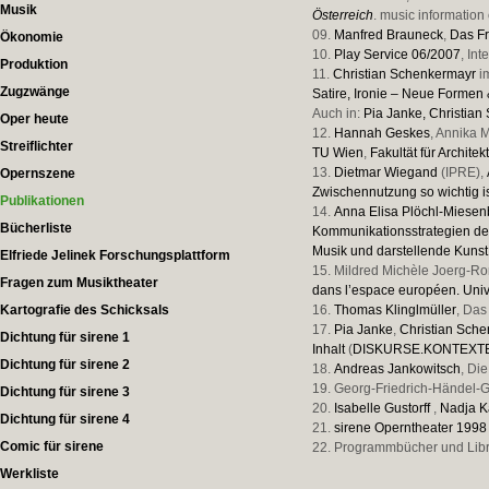
Musik
Österreich
. music information 
09.
Manfred Brauneck
,
Das Fr
Ökonomie
10.
Play Service 06/2007
, In
Produktion
11.
Christian Schenkermayr
i
Zugzwänge
Satire, Ironie – Neue Formen
Auch in:
Pia Janke,
Christian
Oper heute
12.
Hannah Geskes
, Annika 
Streiflichter
TU Wien
,
Fakultät für Archit
13.
Dietmar Wiegand
(IPRE),
Opernszene
Zwischennutzung so wichtig i
Publikationen
14.
Anna Elisa Plöchl-Miesen
Bücherliste
Kommunikationsstrategien de
Musik und darstellende Kuns
Elfriede Jelinek Forschungsplattform
15. Mildred Michèle Joerg-R
Fragen zum Musiktheater
dans l’espace européen. Univ
Kartografie des Schicksals
16.
Thomas Klinglmüller
, Das
17.
Pia Janke
,
Christian Sch
Dichtung für sirene 1
Inhalt
(
DISKURSE.KONTEX­TE.I
Dichtung für sirene 2
18.
Andreas Jankowitsch
, Di
19. Georg-Friedrich-Händel-G
Dichtung für sirene 3
20.
Isabelle Gustorff
,
Nadja K
Dichtung für sirene 4
21.
sirene Operntheater 1998
Comic für sirene
22. Programmbücher und Libr
Werkliste