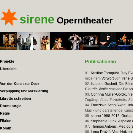
sirene
Operntheater
Publikationen
Projekte
Übersicht
01.
Kristine Tornquist
,
Jury Ev
mit einem
Vorwort
von
Irene 
Von der Kunst zur Oper
02.
Isabelle Gustorff
,
Die Bühn
Claudia Walkensteiner-Presc
Verpuppung und Maskierung
03.
Corinna Müller-Goldkuhle
Libretto schreiben
Zugänge
(Interdisziplinäre St
04.
Franziska Schoißwohl,
In
Dramaturgie
Musik und darstellende Kunst
Regie
05.
sirene 1998-2015. Gerhard
Fiktion
06.
Stephanie Funk
,
Aspekte 
07.
Thomas Antonic
,
Mediogr
Komik
08.
Lena Dražić
,
Vom Nutzen d