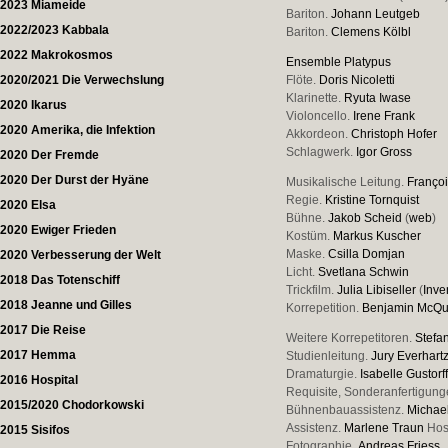
2023 Miameide
Bariton.
Johann Leutgeb
2022/2023 Kabbala
Bariton.
Clemens Kölbl
2022 Makrokosmos
Ensemble Platypus
2020/2021 Die Verwechslung
Flöte.
Doris Nicoletti
Klarinette.
Ryuta Iwase
2020 Ikarus
Violoncello.
Irene Frank
2020 Amerika, die Infektion
Akkordeon.
Christoph Hofer
Schlagwerk.
Igor Gross
2020 Der Fremde
2020 Der Durst der Hyäne
Musikalische Leitung.
Franço
Regie.
Kristine Tornquist
2020 Elsa
Bühne.
Jakob Scheid
(
web
)
2020 Ewiger Frieden
Kostüm.
Markus Kuscher
Maske.
Csilla Domjan
2020 Verbesserung der Welt
Licht.
Svetlana Schwin
2018 Das Totenschiff
Trickfilm.
Julia Libiseller
(
Inve
2018 Jeanne und Gilles
Korrepetition.
Benjamin McQ
2017 Die Reise
Weitere Korrepetitoren.
Stefa
2017 Hemma
Studienleitung.
Jury Everhart
Dramaturgie.
Isabelle Gustorf
2016 Hospital
Requisite, Sonderanfertigun
2015/2020 Chodorkowski
Bühnenbauassistenz.
Michael
Assistenz.
Marlene Traun
Hos
2015 Sisifos
Fotographie.
Andreas Friess
.