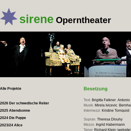
sirene
Operntheater
Besetzung
Alle Projekte
Text.
Brigitta Falkner
.
Antonio
2026 Der schwedische Reiter
Musik.
Mirela Ivicevic
.
Bernha
2025 Abendsonne
Intermezzi.
Kristine Tornquist
2024 Die Puppe
Sopran.
Theresa Dlouhy
Mezzo.
Ingrid Habermann
2023/24 Alice
Tenor.
Richard Klein
(
website