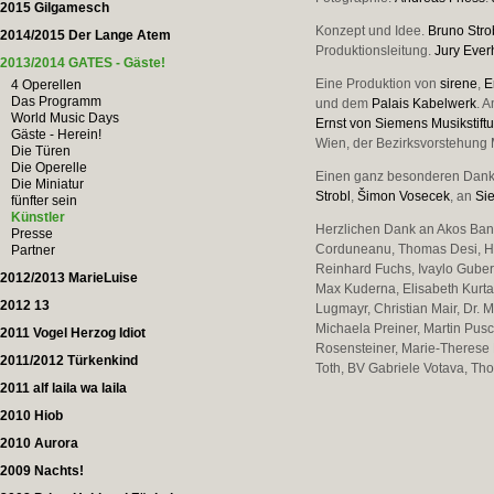
2015 Gilgamesch
Konzept und Idee.
Bruno Stro
2014/2015 Der Lange Atem
Produktionsleitung.
Jury Ever
2013/2014 GATES - Gäste!
Eine Produktion von
sirene
,
E
4 Operellen
Das Programm
und dem
Palais Kabelwerk
. 
World Music Days
Ernst von Siemens Musikstift
Gäste - Herein!
Wien, der Bezirksvorstehung 
Die Türen
Die Operelle
Einen ganz besonderen Dan
Die Miniatur
Strobl
,
Šimon Vosecek
, an
Si
fünfter sein
Künstler
Herzlichen Dank an Akos Banl
Presse
Corduneanu, Thomas Desi, Han
Partner
Reinhard Fuchs, Ivaylo Guber
2012/2013 MarieLuise
Max Kuderna, Elisabeth Kurta,
2012 13
Lugmayr, Christian Mair, Dr.
Michaela Preiner, Martin Pus
2011 Vogel Herzog Idiot
Rosensteiner, Marie-Therese 
2011/2012 Türkenkind
Toth, BV Gabriele Votava, Th
2011 alf laila wa laila
2010 Hiob
2010 Aurora
2009 Nachts!