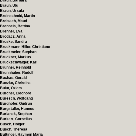
Braun, Barbara
Braun, Ulu
Braun, Ursula
Breinschmid, Martin
Breisach, Maud
Brenneis, Bettina
Brenner, Eva
Brodacz, Anna
Bröske, Sandra
Bruckmann-Hiller, Christiane
Bruckmeier, Stephan
Bruckner, Markus
Bruckschwaiger, Karl
Brunner, Reinhold
Brunnhuber, Rudolf
Buchas, Gerald
Buczko, Christina
Bulut, Özlem
Bürcher, Eleonore
Buresch, Wolfgang
Burghofer, Gudrun
Burgstaller, Hannes
Burianek, Stephan
Burkert, Cornelius
Busch, Holger
Busch, Theresa
Buttinger, Haymon Maria