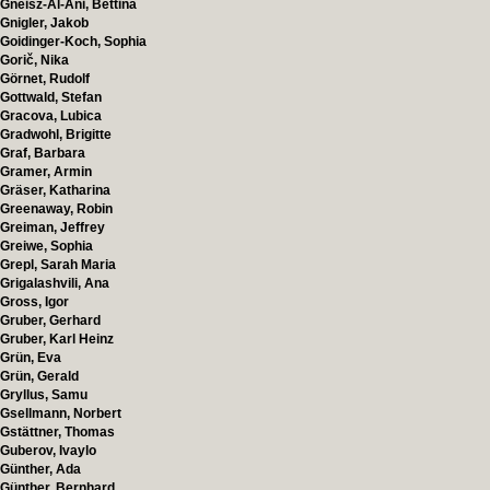
Gneisz-Al-Ani, Bettina
Gnigler, Jakob
Goidinger-Koch, Sophia
Gorič, Nika
Görnet, Rudolf
Gottwald, Stefan
Gracova, Lubica
Gradwohl, Brigitte
Graf, Barbara
Gramer, Armin
Gräser, Katharina
Greenaway, Robin
Greiman, Jeffrey
Greiwe, Sophia
Grepl, Sarah Maria
Grigalashvili, Ana
Gross, Igor
Gruber, Gerhard
Gruber, Karl Heinz
Grün, Eva
Grün, Gerald
Gryllus, Samu
Gsellmann, Norbert
Gstättner, Thomas
Guberov, Ivaylo
Günther, Ada
Günther, Bernhard