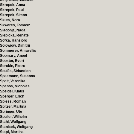
Skrepek, Anna
Skrepek, Paul
Skrepek, Simon
Skuta, Nora
Skweres, Tomasz
Sladonja, Nada
Slepicka, Renate
Sofka, Hansjörg
Solowjow, Dimitrij
Sommerer, Amaryllis
Soomary, Aneel
Sooster, Evert
Sorokin, Pietro
Soulès, Sébastien
Spaemann, Susanna
Spalt, Veronika
Spanos, Nicholas
Speidel, Klaus
Sperger, Erich
Spiess, Roman
Spitzer, Martina
Springer, Ute
Spuller, Wilhelm
Stahl, Wolfgang
Stanicek, Wolfgang
Stapf, Martina