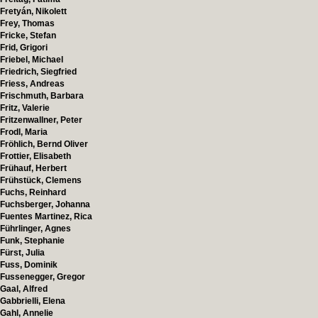
Fretyán, Nikolett
Frey, Thomas
Fricke, Stefan
Frid, Grigori
Friebel, Michael
Friedrich, Siegfried
Friess, Andreas
Frischmuth, Barbara
Fritz, Valerie
Fritzenwallner, Peter
Frodl, Maria
Fröhlich, Bernd Oliver
Frottier, Elisabeth
Frühauf, Herbert
Frühstück, Clemens
Fuchs, Reinhard
Fuchsberger, Johanna
Fuentes Martinez, Rica
Führlinger, Agnes
Funk, Stephanie
Fürst, Julia
Fuss, Dominik
Fussenegger, Gregor
Gaal, Alfred
Gabbrielli, Elena
Gahl, Annelie