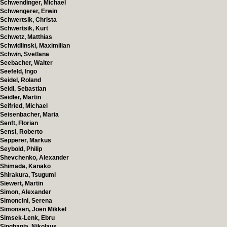
Schwendinger, Michael
Schwengerer, Erwin
Schwertsik, Christa
Schwertsik, Kurt
Schwetz, Matthias
Schwidlinski, Maximilian
Schwin, Svetlana
Seebacher, Walter
Seefeld, Ingo
Seidel, Roland
Seidl, Sebastian
Seidler, Martin
Seifried, Michael
Seisenbacher, Maria
Senft, Florian
Sensi, Roberto
Sepperer, Markus
Seybold, Philip
Shevchenko, Alexander
Shimada, Kanako
Shirakura, Tsugumi
Siewert, Martin
Simon, Alexander
Simoncini, Serena
Simonsen, Joen Mikkel
Simsek-Lenk, Ebru
Singhania, Nikolaus