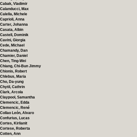
Cabak, Vladimir
Calanducci, Max
Calella, Michele
Caprioli, Anna
Carter, Johanna
Casata, Albin
Castell, Dominik
Cavini, Giorgia
Cede, Michael
Chamandy, Dan
Chamier, Daniel
Chen, Ting-Wei
Chiang, Chi-Bun Jimmy
Chionis, Robert
Chlebus, Maria
Cho, Da-yung
Chytil, Cathrin
Clark, Arcola
Claypool, Samantha
Clemencic, Edda
Clemencic, René
Collao León, Alvaro
Confurius, Lucas
Cortes, Kirlianit
Cortese, Roberta
Cotten, Ann