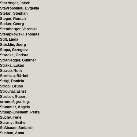
Starzinger, Jakob
Stavropoulou, Evgenia
Stefan, Stephan
Steger, Roman
Steker, Georg
Stemberger, Veronika
Stempkowski, Thomas
Stift, Linda
Stöcklin, Juerg
Stopa, Grzegorz
Stracke, Christa
Strahlegger, Günther
Straka, Lukas
Straub, Ruth
Strehlau, Bärbel
Strigl, Daniela
Strobl, Bruno
Strouhal, Ernst
Struber, Rupert
strumpf, gratis g.
Stummer, Angela
Stump-Linshalm, Petra
Suchy, Irene
Suranyi, Esther
Süßbauer, Stefanie
Sushon, Anna