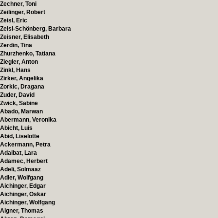
Zechner, Toni
Zeilinger, Robert
Zeisl, Eric
Zeisl-Schönberg, Barbara
Zeisner, Elisabeth
Zerdin, Tina
Zhurzhenko, Tatiana
Ziegler, Anton
Zinkl, Hans
Zirker, Angelika
Zorkic, Dragana
Zuder, David
Zwick, Sabine
Abado, Marwan
Abermann, Veronika
Abicht, Luis
Abid, Liselotte
Ackermann, Petra
Adaibat, Lara
Adamec, Herbert
Adeli, Solmaaz
Adler, Wolfgang
Aichinger, Edgar
Aichinger, Oskar
Aichinger, Wolfgang
Aigner, Thomas