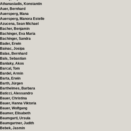
Athanasiadis, Konstantin
Auer, Bernhard
Auersperg, Mana
Auersperg, Manora Estelle
Azucena, Sean Michael
Bacher, Benjamin
Bachinger, Eva Maria
Bachinger, Sandra
Bader, Erwin
Bainac, Josipa
Balas, Bernhard
Bals, Sebastian
Banlaky, Akos
Barcal, Tom
Bardel, Armin
Barta, Erwin
Barth, Jürgen
Barthelmes, Barbara
Baticci, Alessandro
Bauer, Christina
Bauer, Hanna Viktoria
Bauer, Wolfgang
Baumer, Elisabeth
Baumgartl, Ursula
Baumgartner, Judith
Bebek, Jasmin