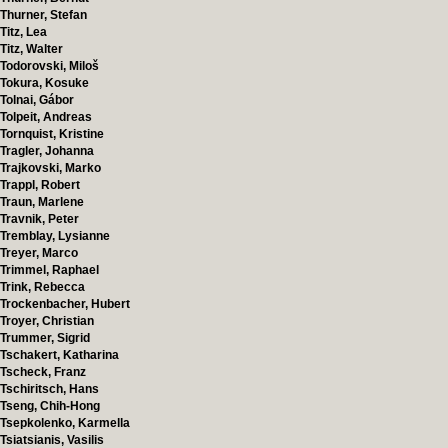
Thurner, Stefan
Titz, Lea
Titz, Walter
Todorovski, Miloš
Tokura, Kosuke
Tolnai, Gábor
Tolpeit, Andreas
Tornquist, Kristine
Tragler, Johanna
Trajkovski, Marko
Trappl, Robert
Traun, Marlene
Travnik, Peter
Tremblay, Lysianne
Treyer, Marco
Trimmel, Raphael
Trink, Rebecca
Trockenbacher, Hubert
Troyer, Christian
Trummer, Sigrid
Tschakert, Katharina
Tscheck, Franz
Tschiritsch, Hans
Tseng, Chih-Hong
Tsepkolenko, Karmella
Tsiatsianis, Vasilis