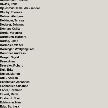
Dinkhauser, Theresa
Diwiak, Irene
Djelosevic-Tesla, Aleksandar
Dlouhy, Theresa
Dobina, Alevtyna
Doblinger, Teresa
Doderer, Johanna
Domjan, Csilla
Dorda, Veronika
Dorfmann, Barbara
Döring, Loma
Dormeier, Walter
Dorninger, Wolfgang Fadi
Dorschel, Andreas
Dreger, Sigrid
Dreo, Anna
Dressler, Robert
Duit, Erke
Duken, Marlen
Dusl, Andrea
Ebenbauer, Johannes
Ebenbauer, Susanne
Ebner, Hermann
Eckert, Marie
Eckhardt, Toni
Edelmann, Nina
Eder, Barbara