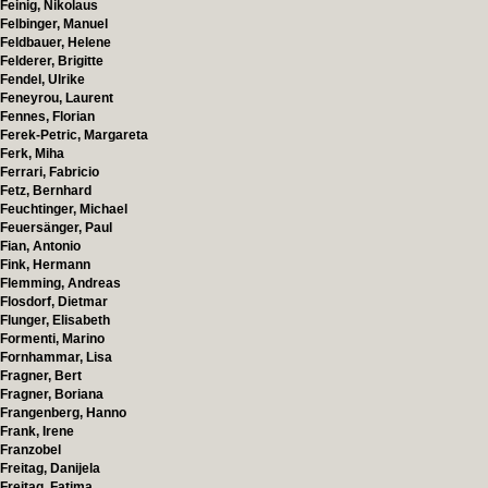
Feinig, Nikolaus
Felbinger, Manuel
Feldbauer, Helene
Felderer, Brigitte
Fendel, Ulrike
Feneyrou, Laurent
Fennes, Florian
Ferek-Petric, Margareta
Ferk, Miha
Ferrari, Fabricio
Fetz, Bernhard
Feuchtinger, Michael
Feuersänger, Paul
Fian, Antonio
Fink, Hermann
Flemming, Andreas
Flosdorf, Dietmar
Flunger, Elisabeth
Formenti, Marino
Fornhammar, Lisa
Fragner, Bert
Fragner, Boriana
Frangenberg, Hanno
Frank, Irene
Franzobel
Freitag, Danijela
Freitag, Fatima