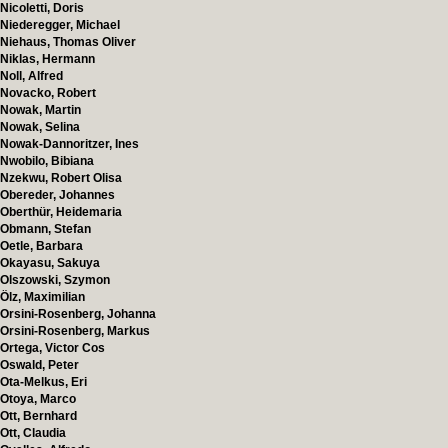
Nicoletti, Doris
Niederegger, Michael
Niehaus, Thomas Oliver
Niklas, Hermann
Noll, Alfred
Novacko, Robert
Nowak, Martin
Nowak, Selina
Nowak-Dannoritzer, Ines
Nwobilo, Bibiana
Nzekwu, Robert Olisa
Obereder, Johannes
Oberthür, Heidemaria
Obmann, Stefan
Oetle, Barbara
Okayasu, Sakuya
Olszowski, Szymon
Ölz, Maximilian
Orsini-Rosenberg, Johanna
Orsini-Rosenberg, Markus
Ortega, Victor Cos
Oswald, Peter
Ota-Melkus, Eri
Otoya, Marco
Ott, Bernhard
Ott, Claudia