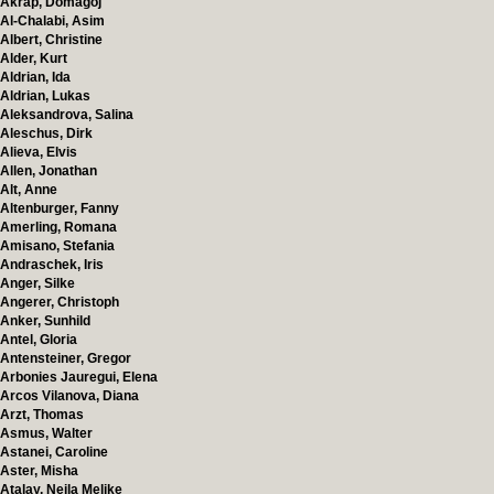
Akrap, Domagoj
Al-Chalabi, Asim
Albert, Christine
Alder, Kurt
Aldrian, Ida
Aldrian, Lukas
Aleksandrova, Salina
Aleschus, Dirk
Alieva, Elvis
Allen, Jonathan
Alt, Anne
Altenburger, Fanny
Amerling, Romana
Amisano, Stefania
Andraschek, Iris
Anger, Silke
Angerer, Christoph
Anker, Sunhild
Antel, Gloria
Antensteiner, Gregor
Arbonies Jauregui, Elena
Arcos Vilanova, Diana
Arzt, Thomas
Asmus, Walter
Astanei, Caroline
Aster, Misha
Atalay, Nejla Melike