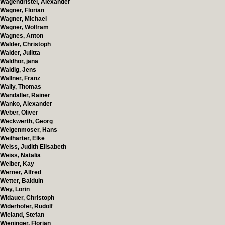
Wagendristel, Alexander
Wagner, Florian
Wagner, Michael
Wagner, Wolfram
Wagnes, Anton
Walder, Christoph
Walder, Julitta
Waldhör, jana
Waldig, Jens
Wallner, Franz
Wally, Thomas
Wandaller, Rainer
Wanko, Alexander
Weber, Oliver
Weckwerth, Georg
Weigenmoser, Hans
Weilharter, Elke
Weiss, Judith Elisabeth
Weiss, Natalia
Welber, Kay
Werner, Alfred
Wetter, Balduin
Wey, Lorin
Widauer, Christoph
Widerhofer, Rudolf
Wieland, Stefan
Wieninger, Florian