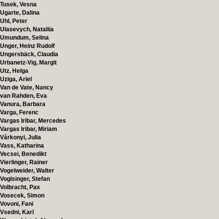
Tusek, Vesna
Ugarte, Dalina
Uhl, Peter
Ulasevych, Nataliia
Umundum, Selina
Unger, Heinz Rudolf
Ungersbäck, Claudia
Urbanetz-Vig, Margit
Utz, Helga
Uziga, Ariel
Van de Vate, Nancy
van Rahden, Eva
Vanura, Barbara
Varga, Ferenc
Vargas Iribar, Mercedes
Vargas Iribar, Miriam
Várkonyi, Julia
Vass, Katharina
Vecsei, Benedikt
Vierlinger, Rainer
Vogelweider, Walter
Voglsinger, Stefan
Volbracht, Pax
Vosecek, Simon
Vovoni, Fani
Vsedni, Karl