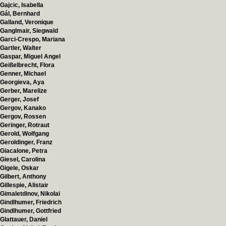
Gajcic, Isabella
Gál, Bernhard
Galland, Veronique
Ganglmair, Siegwald
Garci-Crespo, Mariana
Gartler, Walter
Gaspar, Miguel Angel
Geißelbrecht, Flora
Genner, Michael
Georgieva, Aya
Gerber, Marelize
Gerger, Josef
Gergov, Kanako
Gergov, Rossen
Geringer, Rotraut
Gerold, Wolfgang
Geroldinger, Franz
Giacalone, Petra
Giesel, Carolina
Gigele, Oskar
Gilbert, Anthony
Gillespie, Alistair
Gimaletdinov, Nikolai
Gindlhumer, Friedrich
Gindlhumer, Gottfried
Glattauer, Daniel