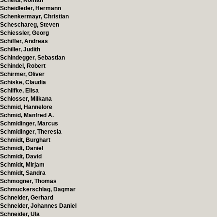
Scheidl, Roman
Scheidleder, Hermann
Schenkermayr, Christian
Scheschareg, Steven
Schiessler, Georg
Schiffer, Andreas
Schiller, Judith
Schindegger, Sebastian
Schindel, Robert
Schirmer, Oliver
Schiske, Claudia
Schlifke, Elisa
Schlosser, Milkana
Schmid, Hannelore
Schmid, Manfred A.
Schmidinger, Marcus
Schmidinger, Theresia
Schmidt, Burghart
Schmidt, Daniel
Schmidt, David
Schmidt, Mirjam
Schmidt, Sandra
Schmögner, Thomas
Schmuckerschlag, Dagmar
Schneider, Gerhard
Schneider, Johannes Daniel
Schneider, Ula