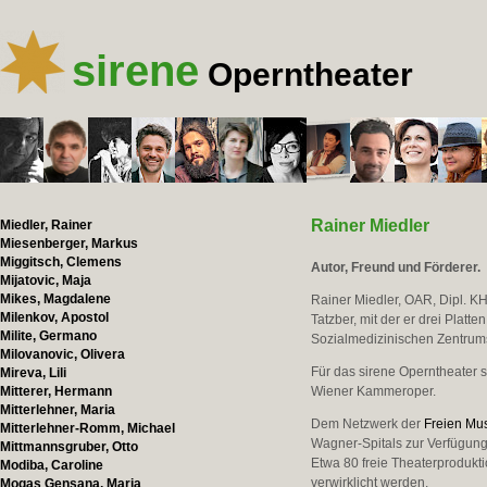
sirene
Operntheater
Rainer Miedler
Miedler, Rainer
Miesenberger, Markus
Miggitsch, Clemens
Autor, Freund und Förderer.
Mijatovic, Maja
Mikes, Magdalene
Rainer Miedler, OAR, Dipl. K
Milenkov, Apostol
Tatzber, mit der er drei Plat
Milite, Germano
Sozialmedizinischen Zentrums
Milovanovic, Olivera
Für das sirene Operntheater 
Mireva, Lili
Mitterer, Hermann
Wiener Kammeroper.
Mitterlehner, Maria
Dem Netzwerk der
Freien Mu
Mitterlehner-Romm, Michael
Wagner-Spitals zur Verfügung
Mittmannsgruber, Otto
Etwa 80 freie Theaterprodukt
Modiba, Caroline
verwirklicht werden.
Mogas Gensana, Maria