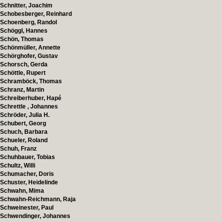
Schnitter, Joachim
Schobesberger, Reinhard
Schoenberg, Randol
Schöggl, Hannes
Schön, Thomas
Schönmüller, Annette
Schörghofer, Gustav
Schorsch, Gerda
Schöttle, Rupert
Schramböck, Thomas
Schranz, Martin
Schreiberhuber, Hapé
Schrettle , Johannes
Schröder, Julia H.
Schubert, Georg
Schuch, Barbara
Schueler, Roland
Schuh, Franz
Schuhbauer, Tobias
Schultz, Willi
Schumacher, Doris
Schuster, Heidelinde
Schwahn, Mima
Schwahn-Reichmann, Raja
Schweinester, Paul
Schwendinger, Johannes