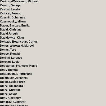
Croitoru-Weissman, Michael
Crumb, George
Csabai, Laszlo
Csincsi, Ferenc
Czernin, Johannes
Czernovsky, Milena
Dauer, Barbara Emilia
David, Christine
David, Ursula
Davidowicz, Klaus
Delgado-Betancourt, Carlos
Dénes-Worowski, Marcell
Denys, Tore
Deppe, Renald
Derinni, Lorenzo
Deroian, Lucie
Descamps, François-Pierre
Desi, Thomas
Dettelbacher, Ferdinand
Dickbauer, Johannes
Diego, Lucía Pérez
Dienz, Alexandra
Dienz, Christof
Dienz, Xaver
Dimi, Alexandra
Dimitrov, Svetlozar