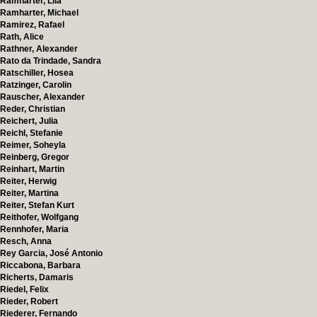
Ramharter, Lila
Ramharter, Michael
Ramirez, Rafael
Rath, Alice
Rathner, Alexander
Rato da Trindade, Sandra
Ratschiller, Hosea
Ratzinger, Carolin
Rauscher, Alexander
Reder, Christian
Reichert, Julia
Reichl, Stefanie
Reimer, Soheyla
Reinberg, Gregor
Reinhart, Martin
Reiter, Herwig
Reiter, Martina
Reiter, Stefan Kurt
Reithofer, Wolfgang
Rennhofer, Maria
Resch, Anna
Rey Garcia, José Antonio
Riccabona, Barbara
Richerts, Damaris
Riedel, Felix
Rieder, Robert
Riederer, Fernando