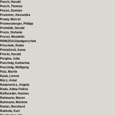
Posch, Harald
Posch, Thomas
Posse, Damian
Prammer, Alexandra
Prawy, Marcel
Preimesberger, Philipp
Preinfalk, Gerald
Prenn, Stefanie
Pressl, Wendelin
PRINZGAU/podgorschek
Prischink, Robin
Pristašová, Ivana
Pröckl, Harald
Purgina, Julia
Puschnig, Katharina
Puschnig, Wolfgang
Putz, Martin
Raab, Lorenz
Rácz, Antal
Radanovics, Angela
Radu, Adina Felicia
Raffaseder, Hannes
Rahmann, Maren
Rahmann, Marlene
Rainer, Bernhard
Rakkola, Kari