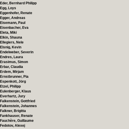
Eder, Bernhard Philipp
Egg, Loys
Eggenhofer, Renate
Egger, Andreas
Eisemann, Paul
Eisenbacher, Eva
Eleta, Miki
Elkin, Shauna
Ellegiers, Nele
Elsnig, Kevin
Endelweber, Severin
Endres, Laura
Erasimus, Simon
Erbar, Claudia
Erdem, Mirjam
Ernstbrunner, Pia
Espenkott, Jörg
Etzel, Philipp
Eulenberger, Klaus
Everhartz, Jury
Falkenstein, Gottfried
Falkenstein, Johannes
Falkner, Brigitta
Fankhauser, Renate
Fauchère, Guillaume
Fedotov, Alexej