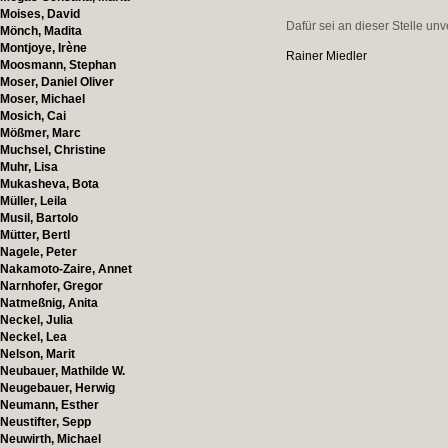
Moises, David
Dafür sei an dieser Stelle un
Mönch, Madita
Montjoye, Irène
Rainer Miedler
Moosmann, Stephan
Moser, Daniel Oliver
Moser, Michael
Mosich, Cai
Mößmer, Marc
Muchsel, Christine
Muhr, Lisa
Mukasheva, Bota
Müller, Leila
Musil, Bartolo
Mütter, Bertl
Nagele, Peter
Nakamoto-Zaire, Annet
Narnhofer, Gregor
Natmeßnig, Anita
Neckel, Julia
Neckel, Lea
Nelson, Marit
Neubauer, Mathilde W.
Neugebauer, Herwig
Neumann, Esther
Neustifter, Sepp
Neuwirth, Michael