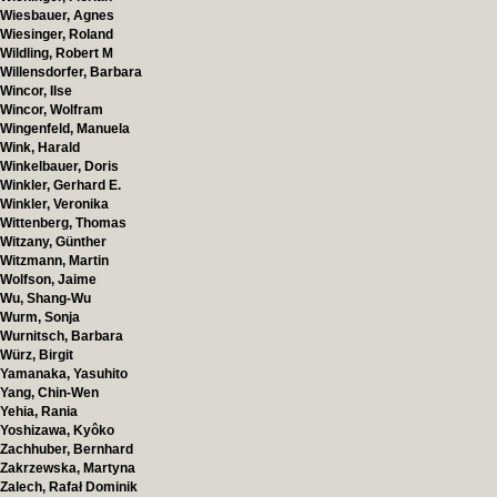
Wiesbauer, Agnes
Wiesinger, Roland
Wildling, Robert M
Willensdorfer, Barbara
Wincor, Ilse
Wincor, Wolfram
Wingenfeld, Manuela
Wink, Harald
Winkelbauer, Doris
Winkler, Gerhard E.
Winkler, Veronika
Wittenberg, Thomas
Witzany, Günther
Witzmann, Martin
Wolfson, Jaime
Wu, Shang-Wu
Wurm, Sonja
Wurnitsch, Barbara
Würz, Birgit
Yamanaka, Yasuhito
Yang, Chin-Wen
Yehia, Rania
Yoshizawa, Kyôko
Zachhuber, Bernhard
Zakrzewska, Martyna
Zalech, Rafał Dominik