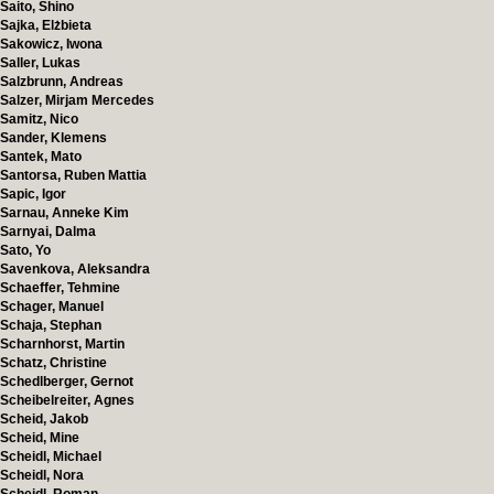
Saito, Shino
Sajka, Elżbieta
Sakowicz, Iwona
Saller, Lukas
Salzbrunn, Andreas
Salzer, Mirjam Mercedes
Samitz, Nico
Sander, Klemens
Santek, Mato
Santorsa, Ruben Mattia
Sapic, Igor
Sarnau, Anneke Kim
Sarnyai, Dalma
Sato, Yo
Savenkova, Aleksandra
Schaeffer, Tehmine
Schager, Manuel
Schaja, Stephan
Scharnhorst, Martin
Schatz, Christine
Schedlberger, Gernot
Scheibelreiter, Agnes
Scheid, Jakob
Scheid, Mine
Scheidl, Michael
Scheidl, Nora