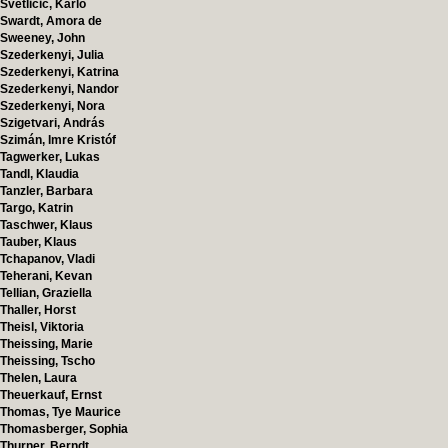
Svetlicic, Karlo
Swardt, Amora de
Sweeney, John
Szederkenyi, Julia
Szederkenyi, Katrina
Szederkenyi, Nandor
Szederkenyi, Nora
Szigetvari, András
Szimán, Imre Kristóf
Tagwerker, Lukas
Tandl, Klaudia
Tanzler, Barbara
Targo, Katrin
Taschwer, Klaus
Tauber, Klaus
Tchapanov, Vladi
Teherani, Kevan
Tellian, Graziella
Thaller, Horst
Theisl, Viktoria
Theissing, Marie
Theissing, Tscho
Thelen, Laura
Theuerkauf, Ernst
Thomas, Tye Maurice
Thomasberger, Sophia
Thurner, Berndt