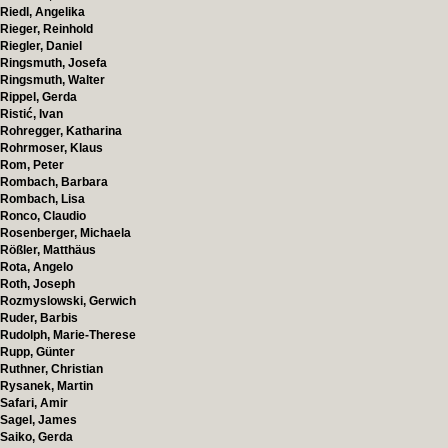
Riedl, Angelika
Rieger, Reinhold
Riegler, Daniel
Ringsmuth, Josefa
Ringsmuth, Walter
Rippel, Gerda
Ristić, Ivan
Rohregger, Katharina
Rohrmoser, Klaus
Rom, Peter
Rombach, Barbara
Rombach, Lisa
Ronco, Claudio
Rosenberger, Michaela
Rößler, Matthäus
Rota, Angelo
Roth, Joseph
Rozmyslowski, Gerwich
Ruder, Barbis
Rudolph, Marie-Therese
Rupp, Günter
Ruthner, Christian
Rysanek, Martin
Safari, Amir
Sagel, James
Saiko, Gerda