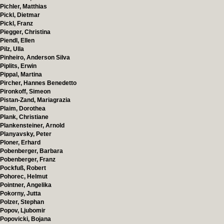
Pichler, Matthias
Pickl, Dietmar
Pickl, Franz
Piegger, Christina
Piendl, Ellen
Pilz, Ulla
Pinheiro, Anderson Silva
Piplits, Erwin
Pippal, Martina
Pircher, Hannes Benedetto
Pironkoff, Simeon
Pistan-Zand, Mariagrazia
Plaim, Dorothea
Plank, Christiane
Plankensteiner, Arnold
Planyavsky, Peter
Ploner, Erhard
Pobenberger, Barbara
Pobenberger, Franz
Pockfuß, Robert
Pohorec, Helmut
Pointner, Angelika
Pokorny, Jutta
Polzer, Stephan
Popov, Ljubomir
Popovicki, Bojana