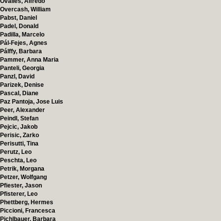
Ovalles, Alfredo
Overcash, William
Pabst, Daniel
Padel, Donald
Padilla, Marcelo
Pál-Fejes, Agnes
Pálffy, Barbara
Pammer, Anna Maria
Panteli, Georgia
Panzl, David
Parizek, Denise
Pascal, Diane
Paz Pantoja, Jose Luis
Peer, Alexander
Peindl, Stefan
Pejcic, Jakob
Perisic, Zarko
Perisutti, Tina
Perutz, Leo
Peschta, Leo
Petrik, Morgana
Petzer, Wolfgang
Pfiester, Jason
Pfisterer, Leo
Phettberg, Hermes
Piccioni, Francesca
Pichlbauer, Barbara