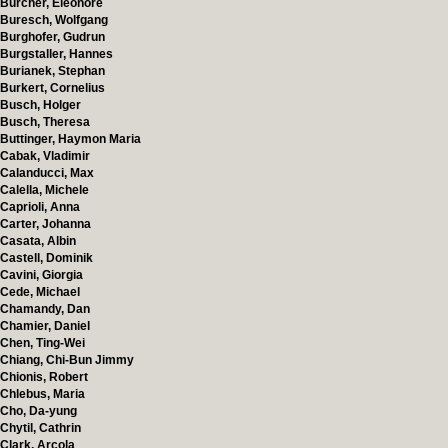
Bürcher, Eleonore
Buresch, Wolfgang
Burghofer, Gudrun
Burgstaller, Hannes
Burianek, Stephan
Burkert, Cornelius
Busch, Holger
Busch, Theresa
Buttinger, Haymon Maria
Cabak, Vladimir
Calanducci, Max
Calella, Michele
Caprioli, Anna
Carter, Johanna
Casata, Albin
Castell, Dominik
Cavini, Giorgia
Cede, Michael
Chamandy, Dan
Chamier, Daniel
Chen, Ting-Wei
Chiang, Chi-Bun Jimmy
Chionis, Robert
Chlebus, Maria
Cho, Da-yung
Chytil, Cathrin
Clark, Arcola