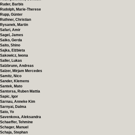
Ruder, Barbis
Rudolph, Marie-Therese
Rupp, Günter
Ruthner, Christian
Rysanek, Martin
Safari, Amir
Sagel, James
Saiko, Gerda
Saito, Shino
Sajka, Elżbieta
Sakowicz, Iwona
Saller, Lukas
Salzbrunn, Andreas
Salzer, Mirjam Mercedes
Samitz, Nico
Sander, Klemens
Santek, Mato
Santorsa, Ruben Mattia
Sapic, Igor
Sarnau, Anneke Kim
Sarnyai, Dalma
Sato, Yo
Savenkova, Aleksandra
Schaeffer, Tehmine
Schager, Manuel
Schaja, Stephan