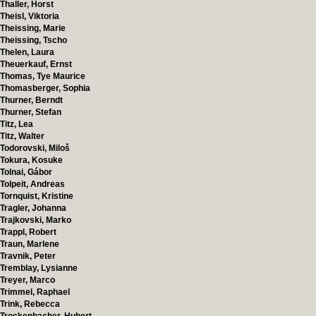
Thaller, Horst
Theisl, Viktoria
Theissing, Marie
Theissing, Tscho
Thelen, Laura
Theuerkauf, Ernst
Thomas, Tye Maurice
Thomasberger, Sophia
Thurner, Berndt
Thurner, Stefan
Titz, Lea
Titz, Walter
Todorovski, Miloš
Tokura, Kosuke
Tolnai, Gábor
Tolpeit, Andreas
Tornquist, Kristine
Tragler, Johanna
Trajkovski, Marko
Trappl, Robert
Traun, Marlene
Travnik, Peter
Tremblay, Lysianne
Treyer, Marco
Trimmel, Raphael
Trink, Rebecca