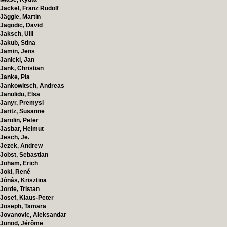
Jackel, Franz Rudolf
Jäggle, Martin
Jagodic, David
Jaksch, Ulli
Jakub, Stina
Jamin, Jens
Janicki, Jan
Jank, Christian
Janke, Pia
Jankowitsch, Andreas
Janulidu, Elsa
Janyr, Premysl
Jaritz, Susanne
Jarolin, Peter
Jasbar, Helmut
Jesch, Je.
Jezek, Andrew
Jobst, Sebastian
Joham, Erich
Jokl, René
Jónás, Krisztina
Jorde, Tristan
Josef, Klaus-Peter
Joseph, Tamara
Jovanovic, Aleksandar
Junod, Jérôme