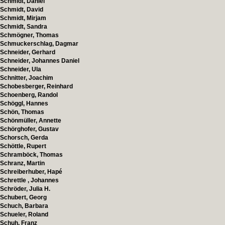
Schmidt, Daniel
Schmidt, David
Schmidt, Mirjam
Schmidt, Sandra
Schmögner, Thomas
Schmuckerschlag, Dagmar
Schneider, Gerhard
Schneider, Johannes Daniel
Schneider, Ula
Schnitter, Joachim
Schobesberger, Reinhard
Schoenberg, Randol
Schöggl, Hannes
Schön, Thomas
Schönmüller, Annette
Schörghofer, Gustav
Schorsch, Gerda
Schöttle, Rupert
Schramböck, Thomas
Schranz, Martin
Schreiberhuber, Hapé
Schrettle , Johannes
Schröder, Julia H.
Schubert, Georg
Schuch, Barbara
Schueler, Roland
Schuh, Franz