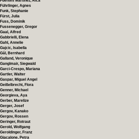
Fuentes Martinez, Rica
Führlinger, Agnes
Funk, Stephanie
Fürst, Julia
Fuss, Dominik
Fussenegger, Gregor
Gaal, Alfred
Gabbrielli, Elena
Gahl, Annelie
Gajcic, Isabella
Gál, Bernhard
Galland, Veronique
Ganglmair, Siegwald
Garci-Crespo, Mariana
Gartler, Walter
Gaspar, Miguel Angel
Geißelbrecht, Flora
Genner, Michael
Georgieva, Aya
Gerber, Marelize
Gerger, Josef
Gergov, Kanako
Gergov, Rossen
Geringer, Rotraut
Gerold, Wolfgang
Geroldinger, Franz
Giacalone, Petra