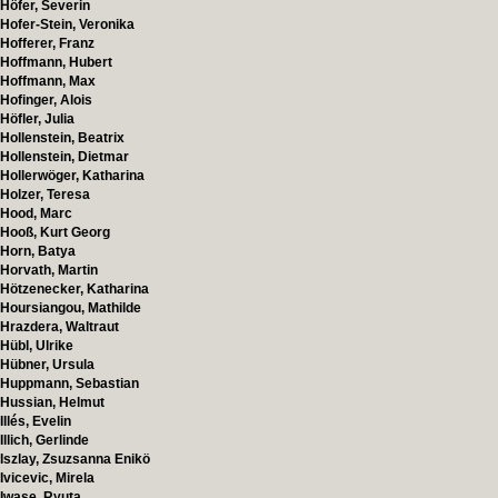
Höfer, Severin
Hofer-Stein, Veronika
Hofferer, Franz
Hoffmann, Hubert
Hoffmann, Max
Hofinger, Alois
Höfler, Julia
Hollenstein, Beatrix
Hollenstein, Dietmar
Hollerwöger, Katharina
Holzer, Teresa
Hood, Marc
Hooß, Kurt Georg
Horn, Batya
Horvath, Martin
Hötzenecker, Katharina
Hoursiangou, Mathilde
Hrazdera, Waltraut
Hübl, Ulrike
Hübner, Ursula
Huppmann, Sebastian
Hussian, Helmut
Illés, Evelin
Illich, Gerlinde
Iszlay, Zsuzsanna Enikö
Ivicevic, Mirela
Iwase, Ryuta