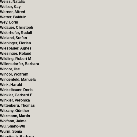
Weiss, Natalia
Welber, Kay
Werner, Alfred
Wetter, Balduin
Wey, Lorin
Widauer, Christoph
Widerhofer, Rudolf
Wieland, Stefan
Wieninger, Florian
Wiesbauer, Agnes
Wiesinger, Roland
Wildling, Robert M
Willensdorfer, Barbara
Wincor, Ilse
Wincor, Wolfram
Wingenfeld, Manuela
Wink, Harald
Winkelbauer, Doris
Winkler, Gerhard E.
Winkler, Veronika
Wittenberg, Thomas
Witzany, Günther
Witzmann, Martin
Wolfson, Jaime
Wu, Shang-Wu
Wurm, Sonja
Wurnitsch, Barbara