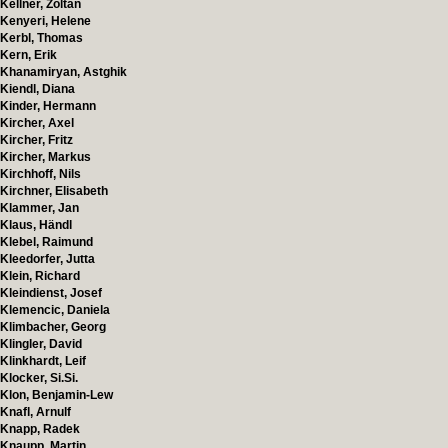
Kellner, Zoltan
Kenyeri, Helene
Kerbl, Thomas
Kern, Erik
Khanamiryan, Astghik
Kiendl, Diana
Kinder, Hermann
Kircher, Axel
Kircher, Fritz
Kircher, Markus
Kirchhoff, Nils
Kirchner, Elisabeth
Klammer, Jan
Klaus, Händl
Klebel, Raimund
Kleedorfer, Jutta
Klein, Richard
Kleindienst, Josef
Klemencic, Daniela
Klimbacher, Georg
Klingler, David
Klinkhardt, Leif
Klocker, Si.Si.
Klon, Benjamin-Lew
Knafl, Arnulf
Knapp, Radek
Knaupp, Martin