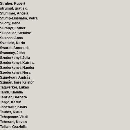
Struber, Rupert
strumpf, gratis g.
Stummer, Angela
Stump-Linshalm, Petra
Suchy, Irene
Suranyi, Esther
Süßbauer, Stefanie
Sushon, Anna
Svetlicic, Karlo
Swardt, Amora de
Sweeney, John
Szederkenyi, Julia
Szederkenyi, Katrina
Szederkenyi, Nandor
Szederkenyi, Nora
Szigetvari, András
Szimán, Imre Kristóf
Tagwerker, Lukas
Tandl, Klaudia
Tanzler, Barbara
Targo, Katrin
Taschwer, Klaus
Tauber, Klaus
Tchapanov, Vladi
Teherani, Kevan
Tellian, Graziella