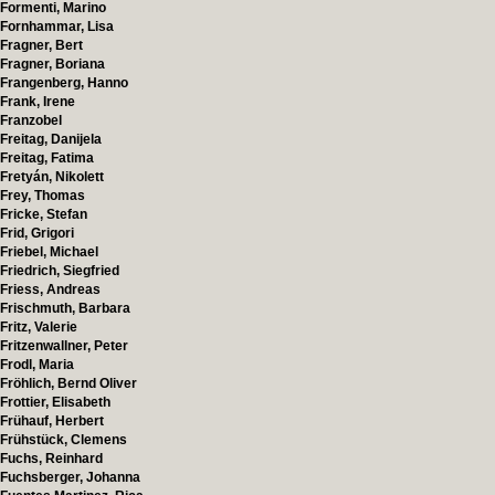
Formenti, Marino
Fornhammar, Lisa
Fragner, Bert
Fragner, Boriana
Frangenberg, Hanno
Frank, Irene
Franzobel
Freitag, Danijela
Freitag, Fatima
Fretyán, Nikolett
Frey, Thomas
Fricke, Stefan
Frid, Grigori
Friebel, Michael
Friedrich, Siegfried
Friess, Andreas
Frischmuth, Barbara
Fritz, Valerie
Fritzenwallner, Peter
Frodl, Maria
Fröhlich, Bernd Oliver
Frottier, Elisabeth
Frühauf, Herbert
Frühstück, Clemens
Fuchs, Reinhard
Fuchsberger, Johanna