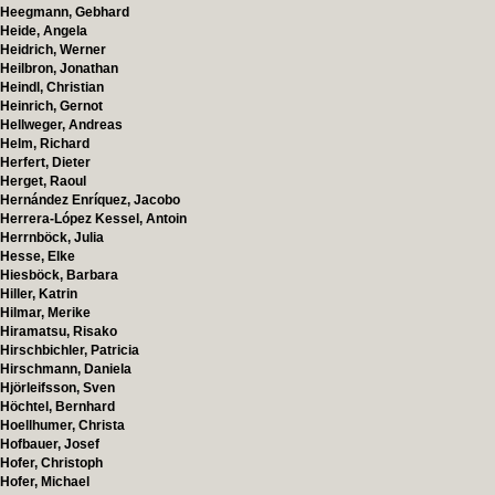
Heegmann, Gebhard
Heide, Angela
Heidrich, Werner
Heilbron, Jonathan
Heindl, Christian
Heinrich, Gernot
Hellweger, Andreas
Helm, Richard
Herfert, Dieter
Herget, Raoul
Hernández Enríquez, Jacobo
Herrera-López Kessel, Antoin
Herrnböck, Julia
Hesse, Elke
Hiesböck, Barbara
Hiller, Katrin
Hilmar, Merike
Hiramatsu, Risako
Hirschbichler, Patricia
Hirschmann, Daniela
Hjörleifsson, Sven
Höchtel, Bernhard
Hoellhumer, Christa
Hofbauer, Josef
Hofer, Christoph
Hofer, Michael