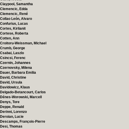
Claypool, Samantha
Clemencic, Edda
Clemencic, René
Collao León, Alvaro
Confurius, Lucas
Cortes, Kirlianit
Cortese, Roberta
Cotten, Ann
Croitoru-Weissman, Michael
Crumb, George
Csabai, Laszlo
Csincsi, Ferenc
Czernin, Johannes
Czernovsky, Milena
Dauer, Barbara Emilia
David, Christine
David, Ursula
Davidowicz, Klaus
Delgado-Betancourt, Carlos
Dénes-Worowski, Marcell
Denys, Tore
Deppe, Renald
Derinni, Lorenzo
Deroian, Lucie
Descamps, François-Pierre
Desi, Thomas