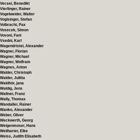
Vecsei, Benedikt
Vierlinger, Rainer
Vogelweider, Walter
Voglsinger, Stefan
Volbracht, Pax
Vosecek, Simon
Vovoni, Fani
Vsedni, Karl
Wagendristel, Alexander
Wagner, Florian
Wagner, Michael
Wagner, Wolfram
Wagnes, Anton
Walder, Christoph
Walder, Julitta
Waldhör, jana
Waldig, Jens
Wallner, Franz
Wally, Thomas
Wandaller, Rainer
Wanko, Alexander
Weber, Oliver
Weckwerth, Georg
Weigenmoser, Hans
Weilharter, Elke
Weiss, Judith Elisabeth