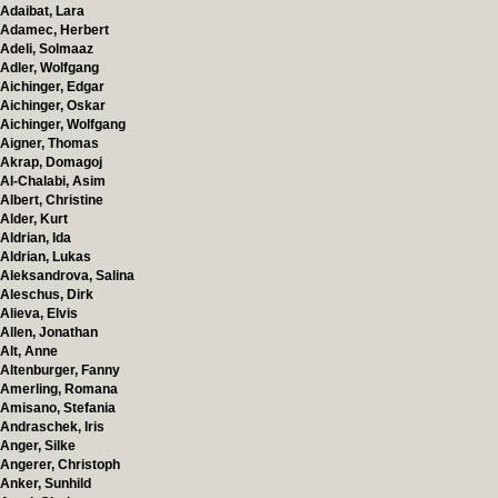
Adaibat, Lara
Adamec, Herbert
Adeli, Solmaaz
Adler, Wolfgang
Aichinger, Edgar
Aichinger, Oskar
Aichinger, Wolfgang
Aigner, Thomas
Akrap, Domagoj
Al-Chalabi, Asim
Albert, Christine
Alder, Kurt
Aldrian, Ida
Aldrian, Lukas
Aleksandrova, Salina
Aleschus, Dirk
Alieva, Elvis
Allen, Jonathan
Alt, Anne
Altenburger, Fanny
Amerling, Romana
Amisano, Stefania
Andraschek, Iris
Anger, Silke
Angerer, Christoph
Anker, Sunhild