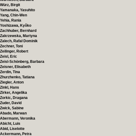
Würz, Birgit
Yamanaka, Yasuhito
Yang, Chin-Wen
Yehia, Rania
Yoshizawa, Kyôko
Zachhuber, Bernhard
Zakrzewska, Martyna
Zalech, Rafał Dominik
Zechner, Toni
Zeilinger, Robert
Zeisl, Eric
Zeisl-Schönberg, Barbara
Zeisner, Elisabeth
Zerdin, Tina
Zhurzhenko, Tatiana
Ziegler, Anton
Zinkl, Hans
Zirker, Angelika
Zorkic, Dragana
Zuder, David
Zwick, Sabine
Abado, Marwan
Abermann, Veronika
Abicht, Luis
Abid, Liselotte
Ackermann, Petra