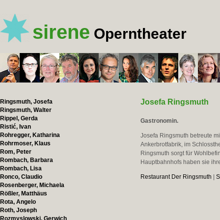
sirene
Operntheater
Josefa Ringsmuth
Ringsmuth, Josefa
Ringsmuth, Walter
Rippel, Gerda
Gastronomin.
Ristić, Ivan
Rohregger, Katharina
Josefa Ringsmuth betreute mi
Rohrmoser, Klaus
Ankerbrotfabrik, im Schlosst
Rom, Peter
Ringsmuth sorgt für Wohlbefi
Rombach, Barbara
Hauptbahnhofs haben sie ih
Rombach, Lisa
Ronco, Claudio
Restaurant Der Ringsmuth
|
S
Rosenberger, Michaela
Rößler, Matthäus
Rota, Angelo
Roth, Joseph
Rozmyslowski, Gerwich