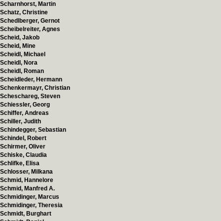
Scharnhorst, Martin
Schatz, Christine
Schedlberger, Gernot
Scheibelreiter, Agnes
Scheid, Jakob
Scheid, Mine
Scheidl, Michael
Scheidl, Nora
Scheidl, Roman
Scheidleder, Hermann
Schenkermayr, Christian
Scheschareg, Steven
Schiessler, Georg
Schiffer, Andreas
Schiller, Judith
Schindegger, Sebastian
Schindel, Robert
Schirmer, Oliver
Schiske, Claudia
Schlifke, Elisa
Schlosser, Milkana
Schmid, Hannelore
Schmid, Manfred A.
Schmidinger, Marcus
Schmidinger, Theresia
Schmidt, Burghart