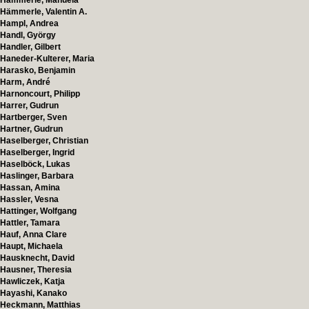
Hämmerle, Manuela
Hämmerle, Valentin A.
Hampl, Andrea
Handl, György
Handler, Gilbert
Haneder-Kulterer, Maria
Harasko, Benjamin
Harm, André
Harnoncourt, Philipp
Harrer, Gudrun
Hartberger, Sven
Hartner, Gudrun
Haselberger, Christian
Haselberger, Ingrid
Haselböck, Lukas
Haslinger, Barbara
Hassan, Amina
Hassler, Vesna
Hattinger, Wolfgang
Hattler, Tamara
Hauf, Anna Clare
Haupt, Michaela
Hausknecht, David
Hausner, Theresia
Hawliczek, Katja
Hayashi, Kanako
Heckmann, Matthias