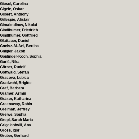
Giesel, Carolina
Gigele, Oskar
Gilbert, Anthony
Gillespie, Alistair
Gimaletdinov, Nikolai
Gindlhumer, Friedrich
Gindlhumer, Gottfried
Glattauer, Daniel
Gneisz-Al-Ani, Bettina
Gnigler, Jakob
Goidinger-Koch, Sophia
Gorič, Nika
Görnet, Rudolf
Gottwald, Stefan
Gracova, Lubica
Gradwohl, Brigitte
Graf, Barbara
Gramer, Armin
Gräser, Katharina
Greenaway, Robin
Greiman, Jeffrey
Greiwe, Sophia
Grepl, Sarah Maria
Grigalashvili, Ana
Gross, Igor
Gruber, Gerhard