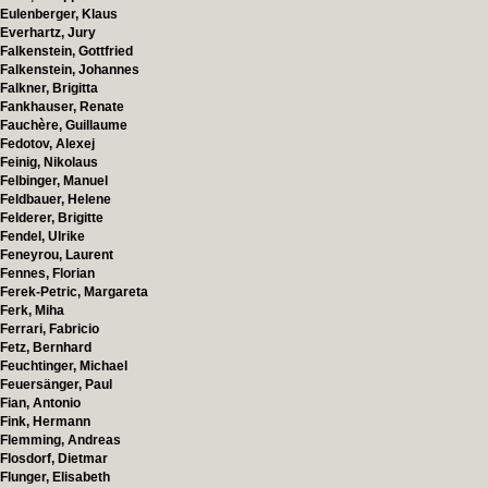
Eulenberger, Klaus
Everhartz, Jury
Falkenstein, Gottfried
Falkenstein, Johannes
Falkner, Brigitta
Fankhauser, Renate
Fauchère, Guillaume
Fedotov, Alexej
Feinig, Nikolaus
Felbinger, Manuel
Feldbauer, Helene
Felderer, Brigitte
Fendel, Ulrike
Feneyrou, Laurent
Fennes, Florian
Ferek-Petric, Margareta
Ferk, Miha
Ferrari, Fabricio
Fetz, Bernhard
Feuchtinger, Michael
Feuersänger, Paul
Fian, Antonio
Fink, Hermann
Flemming, Andreas
Flosdorf, Dietmar
Flunger, Elisabeth