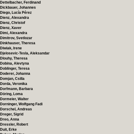
Dettelbacher, Ferdinand
Dickbauer, Johannes
Diego, Lucía Pérez
Dienz, Alexandra
Dienz, Christof
Dienz, Xaver
Dimi, Alexandra
Dimitrov, Svetlozar
Dinkhauser, Theresa
Diwiak, Irene
Djelosevic-Tesla, Aleksandar
Dlouhy, Theresa
Dobina, Alevtyna
Doblinger, Teresa
Doderer, Johanna
Domjan, Csilla
Dorda, Veronika
Dorfmann, Barbara
Döring, Loma
Dormeier, Walter
Dorninger, Wolfgang Fadi
Dorschel, Andreas
Dreger, Sigrid
Dreo, Anna
Dressler, Robert
Duit, Erke