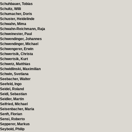
Schuhbauer, Tobias
Schultz, Willi
Schumacher, Doris
Schuster, Heidelinde
Schwahn, Mima
Schwahn-Reichmann, Raja
Schweinester, Paul
Schwendinger, Johannes
Schwendinger, Michael
Schwengerer, Erwin
Schwertsik, Christa
Schwertsik, Kurt
Schwetz, Matthias
Schwidlinski, Maximilian
Schwin, Svetlana
Seebacher, Walter
Seefeld, Ingo
Seidel, Roland
Seidl, Sebastian
Seidler, Martin
Seifried, Michael
Seisenbacher, Maria
Senft, Florian
Sensi, Roberto
Sepperer, Markus
Seybold, Philip