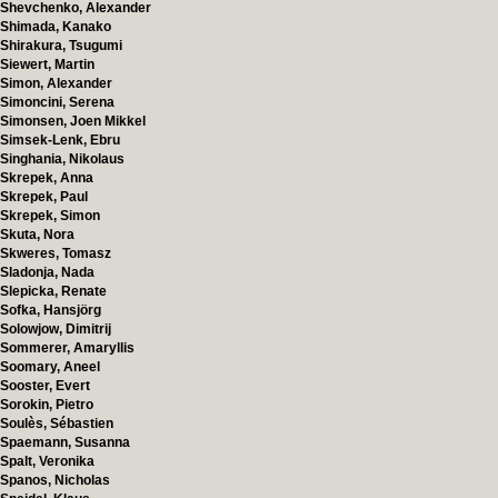
Shevchenko, Alexander
Shimada, Kanako
Shirakura, Tsugumi
Siewert, Martin
Simon, Alexander
Simoncini, Serena
Simonsen, Joen Mikkel
Simsek-Lenk, Ebru
Singhania, Nikolaus
Skrepek, Anna
Skrepek, Paul
Skrepek, Simon
Skuta, Nora
Skweres, Tomasz
Sladonja, Nada
Slepicka, Renate
Sofka, Hansjörg
Solowjow, Dimitrij
Sommerer, Amaryllis
Soomary, Aneel
Sooster, Evert
Sorokin, Pietro
Soulès, Sébastien
Spaemann, Susanna
Spalt, Veronika
Spanos, Nicholas