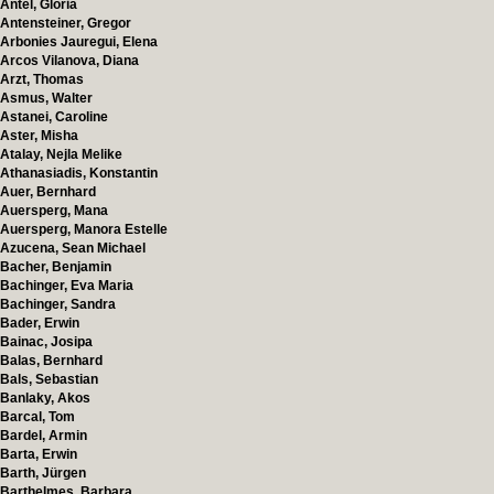
Antel, Gloria
Antensteiner, Gregor
Arbonies Jauregui, Elena
Arcos Vilanova, Diana
Arzt, Thomas
Asmus, Walter
Astanei, Caroline
Aster, Misha
Atalay, Nejla Melike
Athanasiadis, Konstantin
Auer, Bernhard
Auersperg, Mana
Auersperg, Manora Estelle
Azucena, Sean Michael
Bacher, Benjamin
Bachinger, Eva Maria
Bachinger, Sandra
Bader, Erwin
Bainac, Josipa
Balas, Bernhard
Bals, Sebastian
Banlaky, Akos
Barcal, Tom
Bardel, Armin
Barta, Erwin
Barth, Jürgen
Barthelmes, Barbara