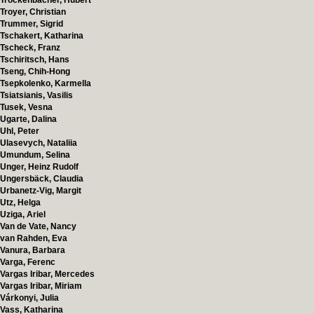
Trockenbacher, Hubert
Troyer, Christian
Trummer, Sigrid
Tschakert, Katharina
Tscheck, Franz
Tschiritsch, Hans
Tseng, Chih-Hong
Tsepkolenko, Karmella
Tsiatsianis, Vasilis
Tusek, Vesna
Ugarte, Dalina
Uhl, Peter
Ulasevych, Nataliia
Umundum, Selina
Unger, Heinz Rudolf
Ungersbäck, Claudia
Urbanetz-Vig, Margit
Utz, Helga
Uziga, Ariel
Van de Vate, Nancy
van Rahden, Eva
Vanura, Barbara
Varga, Ferenc
Vargas Iribar, Mercedes
Vargas Iribar, Miriam
Várkonyi, Julia
Vass, Katharina