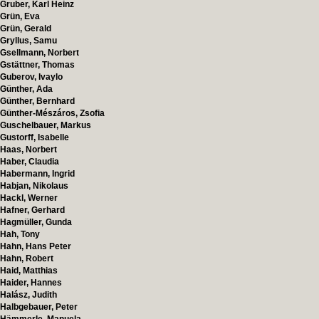
Gruber, Karl Heinz
Grün, Eva
Grün, Gerald
Gryllus, Samu
Gsellmann, Norbert
Gstättner, Thomas
Guberov, Ivaylo
Günther, Ada
Günther, Bernhard
Günther-Mészáros, Zsofia
Guschelbauer, Markus
Gustorff, Isabelle
Haas, Norbert
Haber, Claudia
Habermann, Ingrid
Habjan, Nikolaus
Hackl, Werner
Hafner, Gerhard
Hagmüller, Gunda
Hah, Tony
Hahn, Hans Peter
Hahn, Robert
Haid, Matthias
Haider, Hannes
Halász, Judith
Halbgebauer, Peter