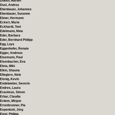
Duken, Marlen
Dusl, Andrea
Ebenbauer, Johannes
Ebenbauer, Susanne
Ebner, Hermann
Eckert, Marie
Eckhardt, Toni
Edelmann, Nina
Eder, Barbara
Eder, Bernhard Philipp
Egg, Loys
Eggenhofer, Renate
Egger, Andreas
Eisemann, Paul
Eisenbacher, Eva
Eleta, Miki
Elkin, Shauna
Ellegiers, Nele
Elsnig, Kevin
Endelweber, Severin
Endres, Laura
Erasimus, Simon
Erbar, Claudia
Erdem, Mirjam
Ernstbrunner, Pia
Espenkott, Jörg
Etzel, Philipp