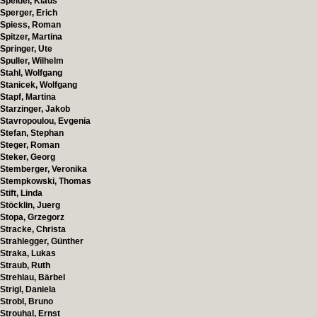
Speidel, Klaus
Sperger, Erich
Spiess, Roman
Spitzer, Martina
Springer, Ute
Spuller, Wilhelm
Stahl, Wolfgang
Stanicek, Wolfgang
Stapf, Martina
Starzinger, Jakob
Stavropoulou, Evgenia
Stefan, Stephan
Steger, Roman
Steker, Georg
Stemberger, Veronika
Stempkowski, Thomas
Stift, Linda
Stöcklin, Juerg
Stopa, Grzegorz
Stracke, Christa
Strahlegger, Günther
Straka, Lukas
Straub, Ruth
Strehlau, Bärbel
Strigl, Daniela
Strobl, Bruno
Strouhal, Ernst