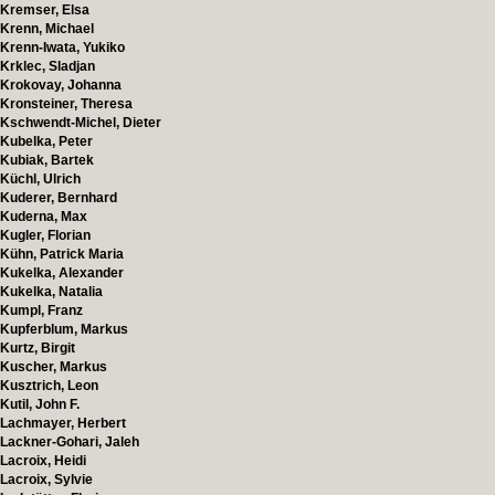
Kremser, Elsa
Krenn, Michael
Krenn-Iwata, Yukiko
Krklec, Sladjan
Krokovay, Johanna
Kronsteiner, Theresa
Kschwendt-Michel, Dieter
Kubelka, Peter
Kubiak, Bartek
Küchl, Ulrich
Kuderer, Bernhard
Kuderna, Max
Kugler, Florian
Kühn, Patrick Maria
Kukelka, Alexander
Kukelka, Natalia
Kumpl, Franz
Kupferblum, Markus
Kurtz, Birgit
Kuscher, Markus
Kusztrich, Leon
Kutil, John F.
Lachmayer, Herbert
Lackner-Gohari, Jaleh
Lacroix, Heidi
Lacroix, Sylvie