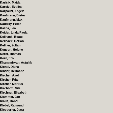
Karišik, Maida
Karolyi, Eveline
Karpouzi, Angela
Kaufmann, Dieter
Kaufmann, Max
Kautzky, Peter
Kazda, Lea
Keider, Linda Paula
Keilhack, Beate
Keilhack, Dorian
Kellner, Zoltan
Kenyeri, Helene
Kerbl, Thomas
Kern, Erik
Khanamiryan, Astghik
Kiendl, Diana
Kinder, Hermann
Kircher, Axel
Kircher, Fritz
Kircher, Markus
Kirchhoff, Nils
Kirchner, Elisabeth
Klammer, Jan
Klaus, Händl
Klebel, Raimund
Kleedorfer, Jutta