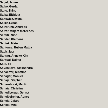
Sagel, James
Saiko, Gerda
Saito, Shino
Sajka, Elżbieta
Sakowicz, Iwona
Saller, Lukas
Salzbrunn, Andreas
Salzer, Mirjam Mercedes
Samitz, Nico
Sander, Klemens
Santek, Mato
Santorsa, Ruben Mattia
Sapic, Igor
Sarnau, Anneke Kim
Sarnyai, Dalma
Sato, Yo
Savenkova, Aleksandra
Schaeffer, Tehmine
Schager, Manuel
Schaja, Stephan
Scharnhorst, Martin
Schatz, Christine
Schedlberger, Gernot
Scheibelreiter, Agnes
Scheid, Jakob
Scheid, Mine