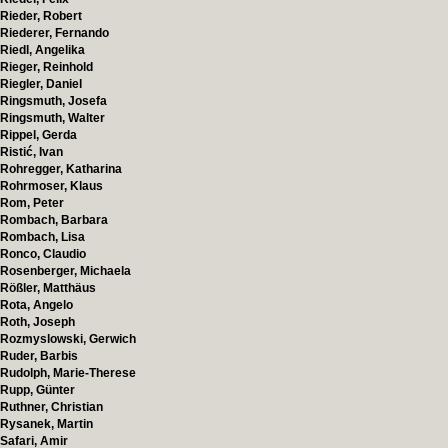
Rieder, Robert
Riederer, Fernando
Riedl, Angelika
Rieger, Reinhold
Riegler, Daniel
Ringsmuth, Josefa
Ringsmuth, Walter
Rippel, Gerda
Ristić, Ivan
Rohregger, Katharina
Rohrmoser, Klaus
Rom, Peter
Rombach, Barbara
Rombach, Lisa
Ronco, Claudio
Rosenberger, Michaela
Rößler, Matthäus
Rota, Angelo
Roth, Joseph
Rozmyslowski, Gerwich
Ruder, Barbis
Rudolph, Marie-Therese
Rupp, Günter
Ruthner, Christian
Rysanek, Martin
Safari, Amir