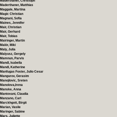
Maderthaner, Christoph
Maderthaner, Matthias
Maggale, Martina
Magic Christian
Magnani, Sofia
Maines, Jennifer
Mair, Christian
Mair, Gerhard
Mair, Tobias
Mairinger, Martin
Malör, Miki
Maly, Julia
Malyusz, Gergely
Mamnun, Parvis
Mandl, Isabella
Mandl, Katherine
Manfugas Foster, Julio Cesar
Mangurov, Gerasim
Manojlovic, Sreten
Manolova,Irena
Manske, Anna
Mantovani, Claudia
Manzano, Carl
Marckhgott, Birgit
Marian, Vasile
Maringer, Sabine
Mars, Juliette