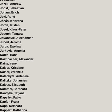
Jezek, Andrew
Jobst, Sebastian
Joham, Erich
Jokl, René
Jónás, Krisztina
Jorde, Tristan
Josef, Klaus-Peter
Joseph, Tamara
Jovanovic, Aleksandar
Junod, Jérôme
Jurga, Ewelina
Jurkovic, Antonia
Kafka, Hans
Kaimbacher, Alexander
Kainz, Irene
Kaiser, Kristiane
Kaiser, Veronika
Kalechyts, Antanina
Kalitzke, Johannes
Kalous, Elisabeth
Kammel, Bernhard
Kandyba, Tatjana
Kapeller, Fabio
Kapfer, Franz
Kapp, Reinhard
Kappert, Katharina