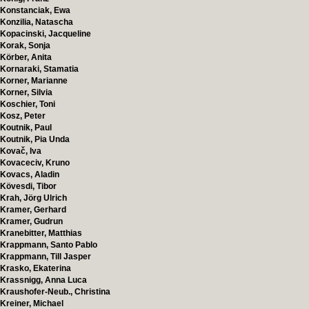
Konstanciak, Ewa
Konzilia, Natascha
Kopacinski, Jacqueline
Korak, Sonja
Körber, Anita
Kornaraki, Stamatia
Korner, Marianne
Korner, Silvia
Koschier, Toni
Kosz, Peter
Koutnik, Paul
Koutnik, Pia Unda
Kovač, Iva
Kovaceciv, Kruno
Kovacs, Aladin
Kövesdi, Tibor
Krah, Jörg Ulrich
Kramer, Gerhard
Kramer, Gudrun
Kranebitter, Matthias
Krappmann, Santo Pablo
Krappmann, Till Jasper
Krasko, Ekaterina
Krassnigg, Anna Luca
Kraushofer-Neub., Christina
Kreiner, Michael