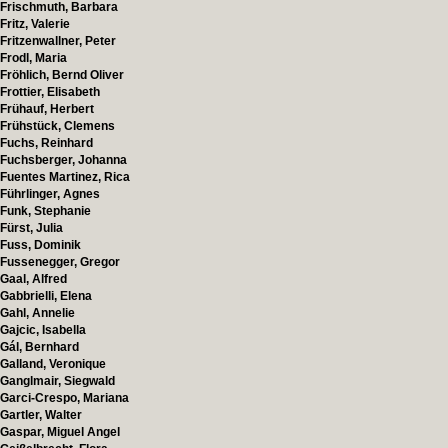
Frischmuth, Barbara
Fritz, Valerie
Fritzenwallner, Peter
Frodl, Maria
Fröhlich, Bernd Oliver
Frottier, Elisabeth
Frühauf, Herbert
Frühstück, Clemens
Fuchs, Reinhard
Fuchsberger, Johanna
Fuentes Martinez, Rica
Führlinger, Agnes
Funk, Stephanie
Fürst, Julia
Fuss, Dominik
Fussenegger, Gregor
Gaal, Alfred
Gabbrielli, Elena
Gahl, Annelie
Gajcic, Isabella
Gál, Bernhard
Galland, Veronique
Ganglmair, Siegwald
Garci-Crespo, Mariana
Gartler, Walter
Gaspar, Miguel Angel