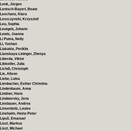
Lenk, Jürgen
Lentsch-Bayerl, Beate
Leschanz, Klara
Leszczynski, Krzysztof
Leu, Sophia
Leutgeb, Johann
Lewis, Joanna
Li Puma, Nelly
Li, Yushan
Liakakis, Periklis
Lianskaya-Lininger, Zhenya
Liberda, Viktor
Libiseller, Julia
Lichdi, Christoph
Lie, Alison
Liebe, Luisa
Lienbacher, Esther Christina
Lindenbaum, Anna
Lindner, Hans
Lindworsky, Jens
Linsbauer, Andrea
Linsenbolz, Louise
Linshalm, Heinz-Peter
Lipuš, Emanuel
Liszt, Markus
Liszt, Michael