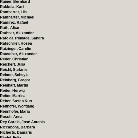
Rainer, Bernhard
Rakkola, Kari
Ramharter, Lila
Ramharter, Michael
Ramirez, Rafael
Rath, Alice
Rathner, Alexander
Rato da Trindade, Sandra
Ratschiller, Hosea
Ratzinger, Carolin
Rauscher, Alexander
Reder, Christian
Reichert, Julia
Reichl, Stefanie
Reimer, Soheyla
Reinberg, Gregor
Reinhart, Martin
Reiter, Herwig
Reiter, Martina
Reiter, Stefan Kurt
Reithofer, Wolfgang
Rennhofer, Maria
Resch, Anna
Rey Garcia, José Antonio
Riccabona, Barbara
Richerts, Damaris
Riedel, Felix