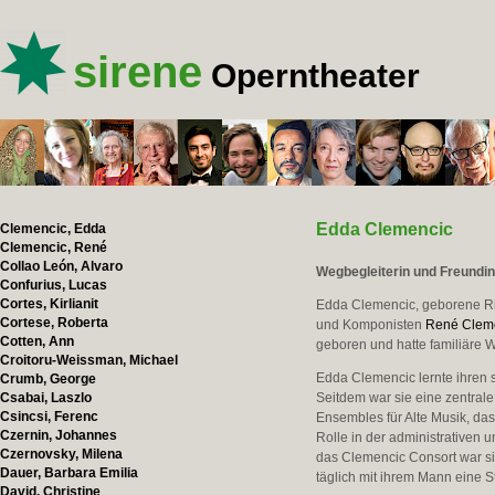
sirene
Operntheater
Edda Clemencic
Clemencic, Edda
Clemencic, René
Collao León, Alvaro
Wegbegleiterin und Freundin
Confurius, Lucas
Cortes, Kirlianit
Edda Clemencic, geborene Ris
Cortese, Roberta
und Komponisten
René Clem
Cotten, Ann
geboren und hatte familiäre W
Croitoru-Weissman, Michael
Edda Clemencic lernte ihren 
Crumb, George
Csabai, Laszlo
Seitdem war sie eine zentral
Csincsi, Ferenc
Ensembles für Alte Musik, da
Czernin, Johannes
Rolle in der administrativen 
Czernovsky, Milena
das Clemencic Consort war si
Dauer, Barbara Emilia
täglich mit ihrem Mann eine S
David, Christine