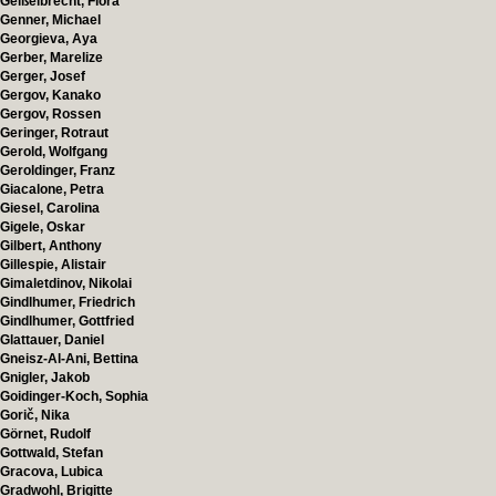
Geißelbrecht, Flora
Genner, Michael
Georgieva, Aya
Gerber, Marelize
Gerger, Josef
Gergov, Kanako
Gergov, Rossen
Geringer, Rotraut
Gerold, Wolfgang
Geroldinger, Franz
Giacalone, Petra
Giesel, Carolina
Gigele, Oskar
Gilbert, Anthony
Gillespie, Alistair
Gimaletdinov, Nikolai
Gindlhumer, Friedrich
Gindlhumer, Gottfried
Glattauer, Daniel
Gneisz-Al-Ani, Bettina
Gnigler, Jakob
Goidinger-Koch, Sophia
Gorič, Nika
Görnet, Rudolf
Gottwald, Stefan
Gracova, Lubica
Gradwohl, Brigitte