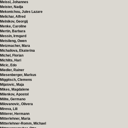
Meissl, Johannes
Meister, Nadja
Mekontchou, Jules Lazare
Melichar, Alfred
Melnikov, Georgij
Menke, Caroline
Mertin, Barbara
Messin, Irmgard
Metsileng, Owen
Metzmacher, Mara
Michailova, Ekaterina
Michel, Florian
Michlits, Hari
Micic, Edo
Miedler, Rainer
Miesenberger, Markus
Miggitsch, Clemens
Mijatovic, Maja
Mikes, Magdalene
Milenkov, Apostol
Milite, Germano
Milovanovic, Olivera
Mireva, Lili
Mitterer, Hermann
Mitterlehner, Maria
Mitterlehner-Romm, Michael