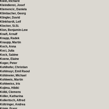
Klein, Richard
Kleindienst, Josef
Klemencic, Daniela
Klimbacher, Georg
Klingler, David
Klinkhardt, Leif
Klocker, Si.Si.
Klon, Benjamin-Lew
Knafl, Arnulf
Knapp, Radek
Knaupp, Martin
Koch, Anna
Koci, Julia
Kock, Sabine
Koene, Elaine
Koger, Peter
Kohlhofer, Christian
Kohlmayr, Emil Raoul
Köhlmeier, Michael
Kohlweis, Martin
Kohlweiss, Iris
Kojima, Hibiki
Kölbl, Clemens
Köller, Katharina
Kolleritsch, Alfred
Költringer, Andrea
König, Franz