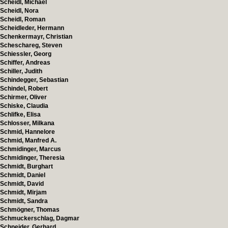
Scheidl, Michael
Scheidl, Nora
Scheidl, Roman
Scheidleder, Hermann
Schenkermayr, Christian
Scheschareg, Steven
Schiessler, Georg
Schiffer, Andreas
Schiller, Judith
Schindegger, Sebastian
Schindel, Robert
Schirmer, Oliver
Schiske, Claudia
Schlifke, Elisa
Schlosser, Milkana
Schmid, Hannelore
Schmid, Manfred A.
Schmidinger, Marcus
Schmidinger, Theresia
Schmidt, Burghart
Schmidt, Daniel
Schmidt, David
Schmidt, Mirjam
Schmidt, Sandra
Schmögner, Thomas
Schmuckerschlag, Dagmar
Schneider, Gerhard