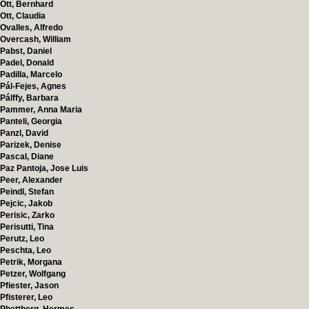
Ott, Bernhard
Ott, Claudia
Ovalles, Alfredo
Overcash, William
Pabst, Daniel
Padel, Donald
Padilla, Marcelo
Pál-Fejes, Agnes
Pálffy, Barbara
Pammer, Anna Maria
Panteli, Georgia
Panzl, David
Parizek, Denise
Pascal, Diane
Paz Pantoja, Jose Luis
Peer, Alexander
Peindl, Stefan
Pejcic, Jakob
Perisic, Zarko
Perisutti, Tina
Perutz, Leo
Peschta, Leo
Petrik, Morgana
Petzer, Wolfgang
Pfiester, Jason
Pfisterer, Leo