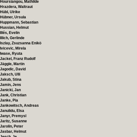
Hoursiangou, Mathilde
Hrazdera, Waltraut
Hübl, Ulrike
Hübner, Ursula
Huppmann, Sebastian
Hussian, Helmut
Illés, Evelin
Illich, Gerlinde
Iszlay, Zsuzsanna Enikö
Ivicevic, Mirela
Iwase, Ryuta
Jackel, Franz Rudolf
Jäggle, Martin
Jagodic, David
Jaksch, Ulli
Jakub, Stina
Jamin, Jens
Janicki, Jan
Jank, Christian
Janke, Pia
Jankowitsch, Andreas
Janulidu, Elsa
Janyr, Premysl
Jaritz, Susanne
Jarolin, Peter
Jasbar, Helmut
Jesch, Je.