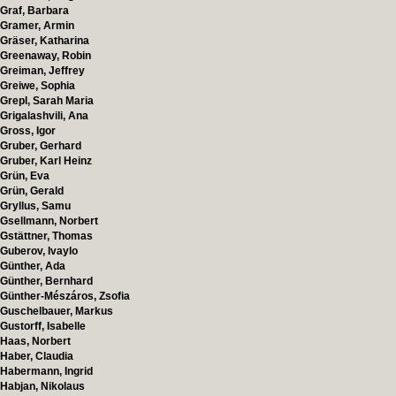
Graf, Barbara
Gramer, Armin
Gräser, Katharina
Greenaway, Robin
Greiman, Jeffrey
Greiwe, Sophia
Grepl, Sarah Maria
Grigalashvili, Ana
Gross, Igor
Gruber, Gerhard
Gruber, Karl Heinz
Grün, Eva
Grün, Gerald
Gryllus, Samu
Gsellmann, Norbert
Gstättner, Thomas
Guberov, Ivaylo
Günther, Ada
Günther, Bernhard
Günther-Mészáros, Zsofia
Guschelbauer, Markus
Gustorff, Isabelle
Haas, Norbert
Haber, Claudia
Habermann, Ingrid
Habjan, Nikolaus