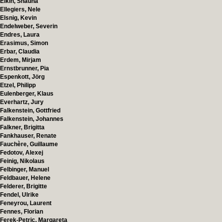
Elkin, Shauna
Ellegiers, Nele
Elsnig, Kevin
Endelweber, Severin
Endres, Laura
Erasimus, Simon
Erbar, Claudia
Erdem, Mirjam
Ernstbrunner, Pia
Espenkott, Jörg
Etzel, Philipp
Eulenberger, Klaus
Everhartz, Jury
Falkenstein, Gottfried
Falkenstein, Johannes
Falkner, Brigitta
Fankhauser, Renate
Fauchère, Guillaume
Fedotov, Alexej
Feinig, Nikolaus
Felbinger, Manuel
Feldbauer, Helene
Felderer, Brigitte
Fendel, Ulrike
Feneyrou, Laurent
Fennes, Florian
Ferek-Petric, Margareta