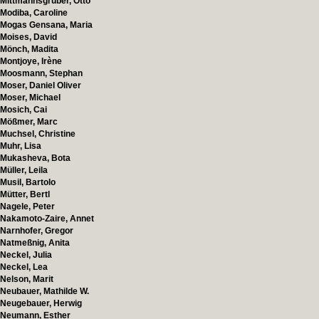
Mittmannsgruber, Otto
Modiba, Caroline
Mogas Gensana, Maria
Moises, David
Mönch, Madita
Montjoye, Irène
Moosmann, Stephan
Moser, Daniel Oliver
Moser, Michael
Mosich, Cai
Mößmer, Marc
Muchsel, Christine
Muhr, Lisa
Mukasheva, Bota
Müller, Leila
Musil, Bartolo
Mütter, Bertl
Nagele, Peter
Nakamoto-Zaire, Annet
Narnhofer, Gregor
Natmeßnig, Anita
Neckel, Julia
Neckel, Lea
Nelson, Marit
Neubauer, Mathilde W.
Neugebauer, Herwig
Neumann, Esther