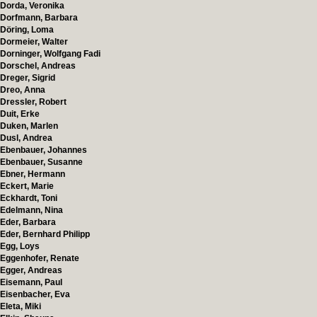
Dorda, Veronika
Dorfmann, Barbara
Döring, Loma
Dormeier, Walter
Dorninger, Wolfgang Fadi
Dorschel, Andreas
Dreger, Sigrid
Dreo, Anna
Dressler, Robert
Duit, Erke
Duken, Marlen
Dusl, Andrea
Ebenbauer, Johannes
Ebenbauer, Susanne
Ebner, Hermann
Eckert, Marie
Eckhardt, Toni
Edelmann, Nina
Eder, Barbara
Eder, Bernhard Philipp
Egg, Loys
Eggenhofer, Renate
Egger, Andreas
Eisemann, Paul
Eisenbacher, Eva
Eleta, Miki