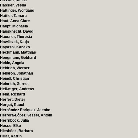
Hassan, Amina
Hassler, Vesna
Hattinger, Wolfgang
Hattler, Tamara
Hauf, Anna Clare
Haupt, Michaela
Hausknecht, David
Hausner, Theresia
Hawliczek, Katja
Hayashi, Kanako
Heckmann, Matthias
Heegmann, Gebhard
Heide, Angela
Heidrich, Werner
Heilbron, Jonathan
Heindl, Christian
Heinrich, Gernot
Hellweger, Andreas
Helm, Richard
Herfert, Dieter
Herget, Raoul
Hernández Enríquez, Jacobo
Herrera-López Kessel, Antoin
Herrnböck, Julia
Hesse, Elke
Hiesböck, Barbara
Hiller, Katrin