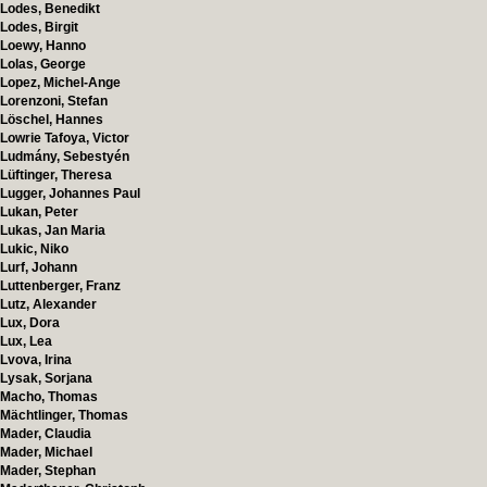
Lodes, Benedikt
Lodes, Birgit
Loewy, Hanno
Lolas, George
Lopez, Michel-Ange
Lorenzoni, Stefan
Löschel, Hannes
Lowrie Tafoya, Victor
Ludmány, Sebestyén
Lüftinger, Theresa
Lugger, Johannes Paul
Lukan, Peter
Lukas, Jan Maria
Lukic, Niko
Lurf, Johann
Luttenberger, Franz
Lutz, Alexander
Lux, Dora
Lux, Lea
Lvova, Irina
Lysak, Sorjana
Macho, Thomas
Mächtlinger, Thomas
Mader, Claudia
Mader, Michael
Mader, Stephan