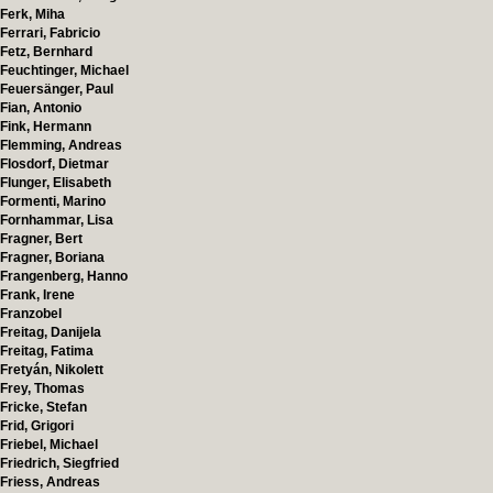
Ferk, Miha
Ferrari, Fabricio
Fetz, Bernhard
Feuchtinger, Michael
Feuersänger, Paul
Fian, Antonio
Fink, Hermann
Flemming, Andreas
Flosdorf, Dietmar
Flunger, Elisabeth
Formenti, Marino
Fornhammar, Lisa
Fragner, Bert
Fragner, Boriana
Frangenberg, Hanno
Frank, Irene
Franzobel
Freitag, Danijela
Freitag, Fatima
Fretyán, Nikolett
Frey, Thomas
Fricke, Stefan
Frid, Grigori
Friebel, Michael
Friedrich, Siegfried
Friess, Andreas