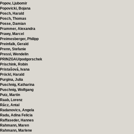
Popov, Ljubomir
Popovicki, Bojana
Posch, Harald
Posch, Thomas
Posse, Damian
Prammer, Alexandra
Prawy, Marcel
Preimesberger, Philipp
Preinfalk, Gerald
Prenn, Stefanie
Pressl, Wendelin
PRINZGAU/podgorschek
Prischink, Robin
Pristašová, Ivana
Pröckl, Harald
Purgina, Julia
Puschnig, Katharina
Puschnig, Wolfgang
Putz, Martin
Raab, Lorenz
Rácz, Antal
Radanovics, Angela
Radu, Adina Felicia
Raffaseder, Hannes
Rahmann, Maren
Rahmann, Marlene