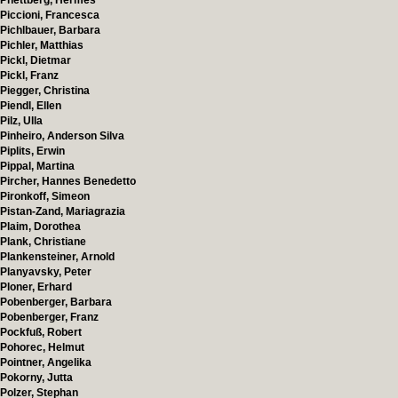
Phettberg, Hermes
Piccioni, Francesca
Pichlbauer, Barbara
Pichler, Matthias
Pickl, Dietmar
Pickl, Franz
Piegger, Christina
Piendl, Ellen
Pilz, Ulla
Pinheiro, Anderson Silva
Piplits, Erwin
Pippal, Martina
Pircher, Hannes Benedetto
Pironkoff, Simeon
Pistan-Zand, Mariagrazia
Plaim, Dorothea
Plank, Christiane
Plankensteiner, Arnold
Planyavsky, Peter
Ploner, Erhard
Pobenberger, Barbara
Pobenberger, Franz
Pockfuß, Robert
Pohorec, Helmut
Pointner, Angelika
Pokorny, Jutta
Polzer, Stephan