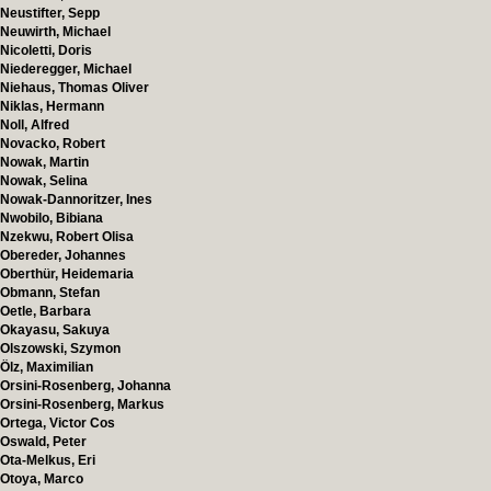
Neustifter, Sepp
Neuwirth, Michael
Nicoletti, Doris
Niederegger, Michael
Niehaus, Thomas Oliver
Niklas, Hermann
Noll, Alfred
Novacko, Robert
Nowak, Martin
Nowak, Selina
Nowak-Dannoritzer, Ines
Nwobilo, Bibiana
Nzekwu, Robert Olisa
Obereder, Johannes
Oberthür, Heidemaria
Obmann, Stefan
Oetle, Barbara
Okayasu, Sakuya
Olszowski, Szymon
Ölz, Maximilian
Orsini-Rosenberg, Johanna
Orsini-Rosenberg, Markus
Ortega, Victor Cos
Oswald, Peter
Ota-Melkus, Eri
Otoya, Marco