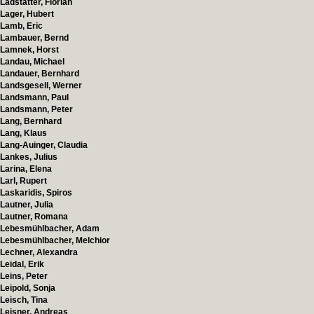
Ladstätter, Florian
Lager, Hubert
Lamb, Eric
Lambauer, Bernd
Lamnek, Horst
Landau, Michael
Landauer, Bernhard
Landsgesell, Werner
Landsmann, Paul
Landsmann, Peter
Lang, Bernhard
Lang, Klaus
Lang-Auinger, Claudia
Lankes, Julius
Larina, Elena
Larl, Rupert
Laskaridis, Spiros
Lautner, Julia
Lautner, Romana
Lebesmühlbacher, Adam
Lebesmühlbacher, Melchior
Lechner, Alexandra
Leidal, Erik
Leins, Peter
Leipold, Sonja
Leisch, Tina
Leisner, Andreas