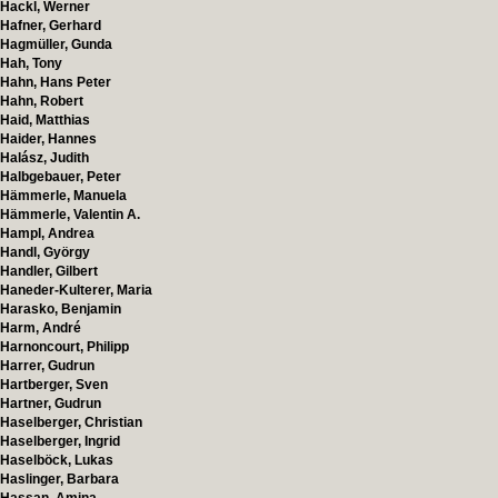
Hackl, Werner
Hafner, Gerhard
Hagmüller, Gunda
Hah, Tony
Hahn, Hans Peter
Hahn, Robert
Haid, Matthias
Haider, Hannes
Halász, Judith
Halbgebauer, Peter
Hämmerle, Manuela
Hämmerle, Valentin A.
Hampl, Andrea
Handl, György
Handler, Gilbert
Haneder-Kulterer, Maria
Harasko, Benjamin
Harm, André
Harnoncourt, Philipp
Harrer, Gudrun
Hartberger, Sven
Hartner, Gudrun
Haselberger, Christian
Haselberger, Ingrid
Haselböck, Lukas
Haslinger, Barbara