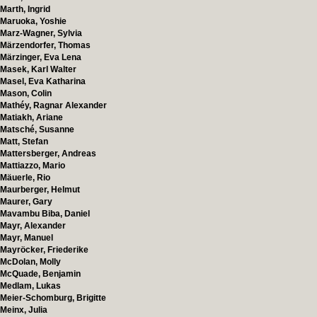
Marth, Ingrid
Maruoka, Yoshie
Marz-Wagner, Sylvia
Märzendorfer, Thomas
Märzinger, Eva Lena
Masek, Karl Walter
Masel, Eva Katharina
Mason, Colin
Mathéy, Ragnar Alexander
Matiakh, Ariane
Matsché, Susanne
Matt, Stefan
Mattersberger, Andreas
Mattiazzo, Mario
Mäuerle, Rio
Maurberger, Helmut
Maurer, Gary
Mavambu Biba, Daniel
Mayr, Alexander
Mayr, Manuel
Mayröcker, Friederike
McDolan, Molly
McQuade, Benjamin
Medlam, Lukas
Meier-Schomburg, Brigitte
Meinx, Julia