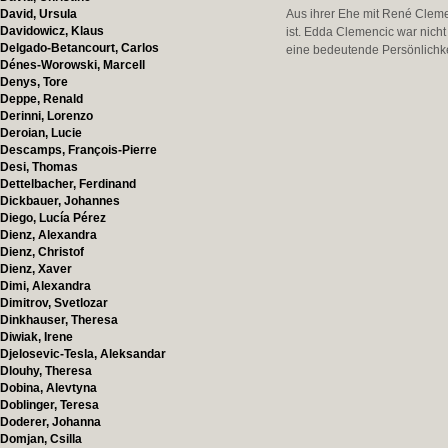
David, Ursula
Aus ihrer Ehe mit René Cleme
Davidowicz, Klaus
ist. Edda Clemencic war nich
Delgado-Betancourt, Carlos
eine bedeutende Persönlichke
Dénes-Worowski, Marcell
Denys, Tore
Deppe, Renald
Derinni, Lorenzo
Deroian, Lucie
Descamps, François-Pierre
Desi, Thomas
Dettelbacher, Ferdinand
Dickbauer, Johannes
Diego, Lucía Pérez
Dienz, Alexandra
Dienz, Christof
Dienz, Xaver
Dimi, Alexandra
Dimitrov, Svetlozar
Dinkhauser, Theresa
Diwiak, Irene
Djelosevic-Tesla, Aleksandar
Dlouhy, Theresa
Dobina, Alevtyna
Doblinger, Teresa
Doderer, Johanna
Domjan, Csilla