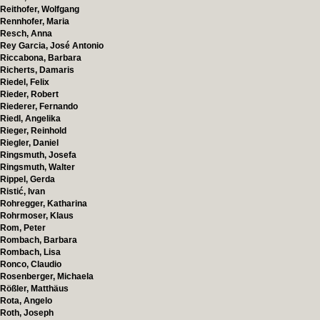
Reithofer, Wolfgang
Rennhofer, Maria
Resch, Anna
Rey Garcia, José Antonio
Riccabona, Barbara
Richerts, Damaris
Riedel, Felix
Rieder, Robert
Riederer, Fernando
Riedl, Angelika
Rieger, Reinhold
Riegler, Daniel
Ringsmuth, Josefa
Ringsmuth, Walter
Rippel, Gerda
Ristić, Ivan
Rohregger, Katharina
Rohrmoser, Klaus
Rom, Peter
Rombach, Barbara
Rombach, Lisa
Ronco, Claudio
Rosenberger, Michaela
Rößler, Matthäus
Rota, Angelo
Roth, Joseph