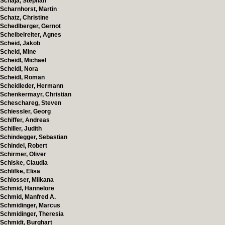
Schaja, Stephan
Scharnhorst, Martin
Schatz, Christine
Schedlberger, Gernot
Scheibelreiter, Agnes
Scheid, Jakob
Scheid, Mine
Scheidl, Michael
Scheidl, Nora
Scheidl, Roman
Scheidleder, Hermann
Schenkermayr, Christian
Scheschareg, Steven
Schiessler, Georg
Schiffer, Andreas
Schiller, Judith
Schindegger, Sebastian
Schindel, Robert
Schirmer, Oliver
Schiske, Claudia
Schlifke, Elisa
Schlosser, Milkana
Schmid, Hannelore
Schmid, Manfred A.
Schmidinger, Marcus
Schmidinger, Theresia
Schmidt, Burghart