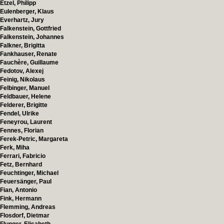
Etzel, Philipp
Eulenberger, Klaus
Everhartz, Jury
Falkenstein, Gottfried
Falkenstein, Johannes
Falkner, Brigitta
Fankhauser, Renate
Fauchère, Guillaume
Fedotov, Alexej
Feinig, Nikolaus
Felbinger, Manuel
Feldbauer, Helene
Felderer, Brigitte
Fendel, Ulrike
Feneyrou, Laurent
Fennes, Florian
Ferek-Petric, Margareta
Ferk, Miha
Ferrari, Fabricio
Fetz, Bernhard
Feuchtinger, Michael
Feuersänger, Paul
Fian, Antonio
Fink, Hermann
Flemming, Andreas
Flosdorf, Dietmar