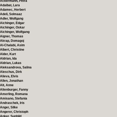
Ackermann, Petra
Adaibat, Lara
Adamec, Herbert
Adeli, Solmaaz
Adler, Wolfgang
Aichinger, Edgar
Aichinger, Oskar
Aichinger, Wolfgang
Aigner, Thomas
Akrap, Domagoj
Al-Chalabi, Asim
Albert, Christine
Alder, Kurt
Aldrian, Ida
Aldrian, Lukas
Aleksandrova, Salina
Aleschus, Dirk
Alieva, Elvis
Allen, Jonathan
Alt, Anne
Altenburger, Fanny
Amerling, Romana
Amisano, Stefania
Andraschek, Iris
Anger, Silke
Angerer, Christoph
Anker, Sunhild