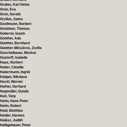
Gruber, Karl Heinz
Grün, Eva
Grün, Gerald
Gryllus, Samu
Gsellmann, Norbert
Gstättner, Thomas
Guberov, Ivaylo
Günther, Ada
Günther, Bernhard
Günther-Mészáros, Zsofia
Guschelbauer, Markus
Gustorff, Isabelle
Haas, Norbert
Haber, Claudia
Habermann, Ingrid
Habjan, Nikolaus
Hackl, Werner
Hafner, Gerhard
Hagmüller, Gunda
Hah, Tony
Hahn, Hans Peter
Hahn, Robert
Haid, Matthias
Haider, Hannes
Halász, Judith
Halbgebauer, Peter