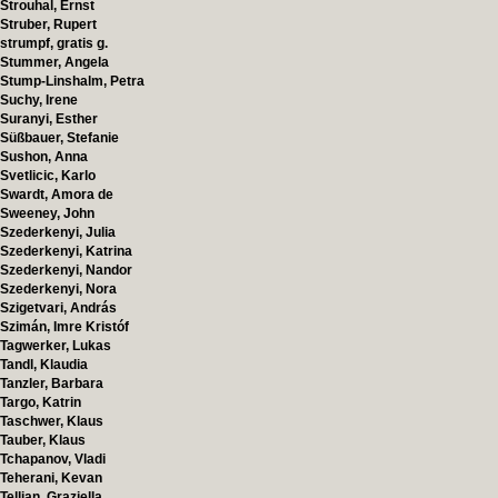
Strouhal, Ernst
Struber, Rupert
strumpf, gratis g.
Stummer, Angela
Stump-Linshalm, Petra
Suchy, Irene
Suranyi, Esther
Süßbauer, Stefanie
Sushon, Anna
Svetlicic, Karlo
Swardt, Amora de
Sweeney, John
Szederkenyi, Julia
Szederkenyi, Katrina
Szederkenyi, Nandor
Szederkenyi, Nora
Szigetvari, András
Szimán, Imre Kristóf
Tagwerker, Lukas
Tandl, Klaudia
Tanzler, Barbara
Targo, Katrin
Taschwer, Klaus
Tauber, Klaus
Tchapanov, Vladi
Teherani, Kevan
Tellian, Graziella