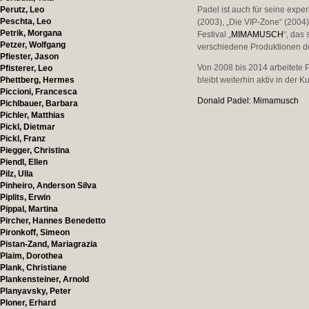
Perutz, Leo
Padel ist auch für seine exp
Peschta, Leo
(2003), „Die VIP-Zone“ (2004
Petrik, Morgana
Festival „
MIMAMUSCH
“, das
Petzer, Wolfgang
verschiedene Produktionen des
Pfiester, Jason
Von 2008 bis 2014 arbeitete P
Pfisterer, Leo
Phettberg, Hermes
bleibt weiterhin aktiv in der 
Piccioni, Francesca
Donald Padel: Mimamusch
Pichlbauer, Barbara
Pichler, Matthias
Pickl, Dietmar
Pickl, Franz
Piegger, Christina
Piendl, Ellen
Pilz, Ulla
Pinheiro, Anderson Silva
Piplits, Erwin
Pippal, Martina
Pircher, Hannes Benedetto
Pironkoff, Simeon
Pistan-Zand, Mariagrazia
Plaim, Dorothea
Plank, Christiane
Plankensteiner, Arnold
Planyavsky, Peter
Ploner, Erhard