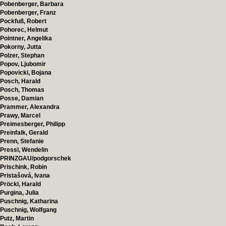
Pobenberger, Barbara
Pobenberger, Franz
Pockfuß, Robert
Pohorec, Helmut
Pointner, Angelika
Pokorny, Jutta
Polzer, Stephan
Popov, Ljubomir
Popovicki, Bojana
Posch, Harald
Posch, Thomas
Posse, Damian
Prammer, Alexandra
Prawy, Marcel
Preimesberger, Philipp
Preinfalk, Gerald
Prenn, Stefanie
Pressl, Wendelin
PRINZGAU/podgorschek
Prischink, Robin
Pristašová, Ivana
Pröckl, Harald
Purgina, Julia
Puschnig, Katharina
Puschnig, Wolfgang
Putz, Martin