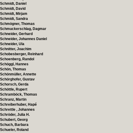
Schmidt, Daniel
Schmidt, David
Schmidt, Mirjam
Schmidt, Sandra
Schmögner, Thomas
Schmuckerschlag, Dagmar
Schneider, Gerhard
Schneider, Johannes Daniel
Schneider, Ula
Schnitter, Joachim
Schobesberger, Reinhard
Schoenberg, Randol
Schöggl, Hannes
Schön, Thomas
Schönmüller, Annette
Schörghofer, Gustav
Schorsch, Gerda
Schöttle, Rupert
Schramböck, Thomas
Schranz, Martin
Schreiberhuber, Hapé
Schrettle , Johannes
Schröder, Julia H.
Schubert, Georg
Schuch, Barbara
Schueler, Roland