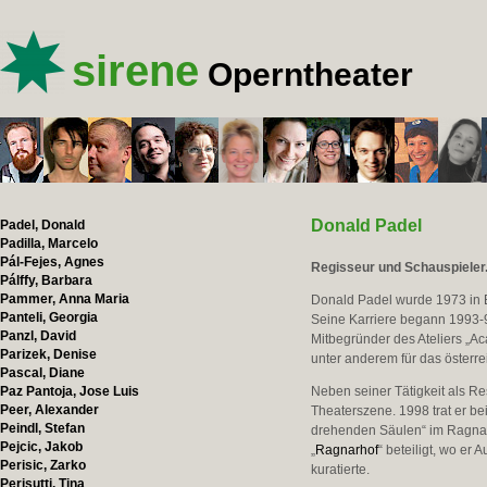
sirene
Operntheater
Donald Padel
Padel, Donald
Padilla, Marcelo
Pál-Fejes, Agnes
Regisseur und Schauspieler
Pálffy, Barbara
Pammer, Anna Maria
Donald Padel wurde 1973 in E
Panteli, Georgia
Seine Karriere begann 1993-94
Panzl, David
Mitbegründer des Ateliers „Ac
Parizek, Denise
unter anderem für das österr
Pascal, Diane
Paz Pantoja, Jose Luis
Neben seiner Tätigkeit als Re
Peer, Alexander
Theaterszene. 1998 trat er be
Peindl, Stefan
drehenden Säulen“ im Ragnar
Pejcic, Jakob
„
Ragnarhof
“ beteiligt, wo e
Perisic, Zarko
kuratierte.
Perisutti, Tina