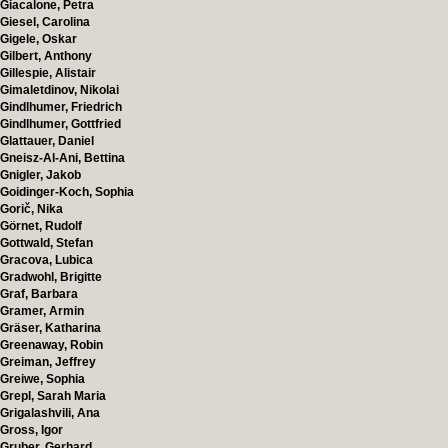
Giacalone, Petra
Giesel, Carolina
Gigele, Oskar
Gilbert, Anthony
Gillespie, Alistair
Gimaletdinov, Nikolai
Gindlhumer, Friedrich
Gindlhumer, Gottfried
Glattauer, Daniel
Gneisz-Al-Ani, Bettina
Gnigler, Jakob
Goidinger-Koch, Sophia
Gorič, Nika
Görnet, Rudolf
Gottwald, Stefan
Gracova, Lubica
Gradwohl, Brigitte
Graf, Barbara
Gramer, Armin
Gräser, Katharina
Greenaway, Robin
Greiman, Jeffrey
Greiwe, Sophia
Grepl, Sarah Maria
Grigalashvili, Ana
Gross, Igor
Gruber, Gerhard