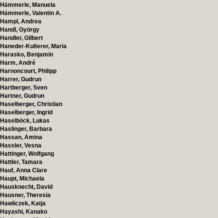
Hämmerle, Manuela
Hämmerle, Valentin A.
Hampl, Andrea
Handl, György
Handler, Gilbert
Haneder-Kulterer, Maria
Harasko, Benjamin
Harm, André
Harnoncourt, Philipp
Harrer, Gudrun
Hartberger, Sven
Hartner, Gudrun
Haselberger, Christian
Haselberger, Ingrid
Haselböck, Lukas
Haslinger, Barbara
Hassan, Amina
Hassler, Vesna
Hattinger, Wolfgang
Hattler, Tamara
Hauf, Anna Clare
Haupt, Michaela
Hausknecht, David
Hausner, Theresia
Hawliczek, Katja
Hayashi, Kanako