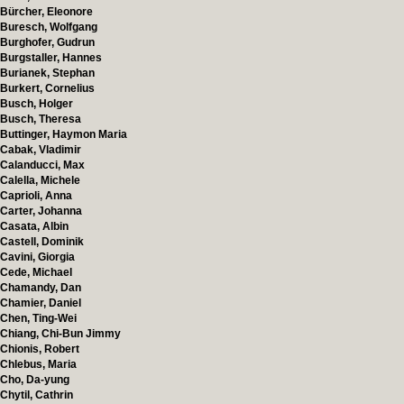
Bürcher, Eleonore
Buresch, Wolfgang
Burghofer, Gudrun
Burgstaller, Hannes
Burianek, Stephan
Burkert, Cornelius
Busch, Holger
Busch, Theresa
Buttinger, Haymon Maria
Cabak, Vladimir
Calanducci, Max
Calella, Michele
Caprioli, Anna
Carter, Johanna
Casata, Albin
Castell, Dominik
Cavini, Giorgia
Cede, Michael
Chamandy, Dan
Chamier, Daniel
Chen, Ting-Wei
Chiang, Chi-Bun Jimmy
Chionis, Robert
Chlebus, Maria
Cho, Da-yung
Chytil, Cathrin