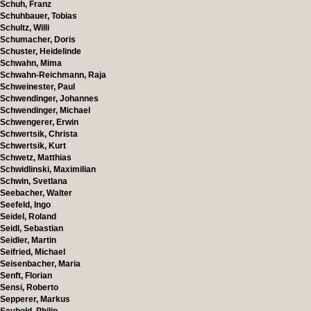
Schuh, Franz
Schuhbauer, Tobias
Schultz, Willi
Schumacher, Doris
Schuster, Heidelinde
Schwahn, Mima
Schwahn-Reichmann, Raja
Schweinester, Paul
Schwendinger, Johannes
Schwendinger, Michael
Schwengerer, Erwin
Schwertsik, Christa
Schwertsik, Kurt
Schwetz, Matthias
Schwidlinski, Maximilian
Schwin, Svetlana
Seebacher, Walter
Seefeld, Ingo
Seidel, Roland
Seidl, Sebastian
Seidler, Martin
Seifried, Michael
Seisenbacher, Maria
Senft, Florian
Sensi, Roberto
Sepperer, Markus