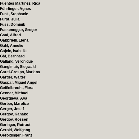
Fuentes Martinez, Rica
Führlinger, Agnes
Funk, Stephanie
Fürst, Julia
Fuss, Dominik
Fussenegger, Gregor
Gaal, Alfred
Gabbrielli, Elena
Gahl, Annelie
Gajcic, Isabella
Gál, Bernhard
Galland, Veronique
Ganglmair, Siegwald
Garci-Crespo, Mariana
Gartler, Walter
Gaspar, Miguel Angel
Geißelbrecht, Flora
Genner, Michael
Georgieva, Aya
Gerber, Marelize
Gerger, Josef
Gergov, Kanako
Gergov, Rossen
Geringer, Rotraut
Gerold, Wolfgang
Geroldinger, Franz