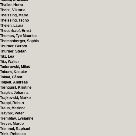
Thaller, Horst
Theisl, Viktoria
Theissing, Marie
Theissing, Tscho
Thelen, Laura
Theuerkauf, Ernst
Thomas, Tye Maurice
Thomasberger, Sophia
Thurner, Berndt
Thurner, Stefan
Titz, Lea
Titz, Walter
Todorovski, Miloš
Tokura, Kosuke
Tolnai, Gábor
Tolpeit, Andreas
Tornquist, Kristine
Tragler, Johanna
Trajkovski, Marko
Trappl, Robert
Traun, Marlene
Travnik, Peter
Tremblay, Lysianne
Treyer, Marco
Trimmel, Raphael
Trink, Rebecca