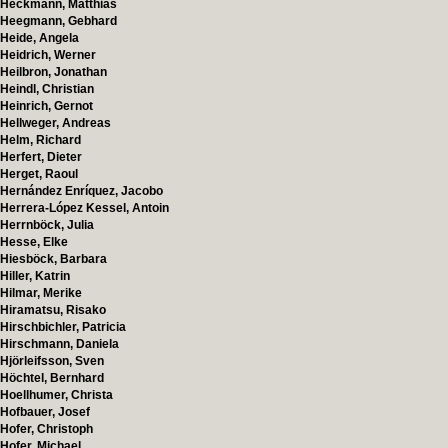
Heckmann, Matthias
Heegmann, Gebhard
Heide, Angela
Heidrich, Werner
Heilbron, Jonathan
Heindl, Christian
Heinrich, Gernot
Hellweger, Andreas
Helm, Richard
Herfert, Dieter
Herget, Raoul
Hernández Enríquez, Jacobo
Herrera-López Kessel, Antoin
Herrnböck, Julia
Hesse, Elke
Hiesböck, Barbara
Hiller, Katrin
Hilmar, Merike
Hiramatsu, Risako
Hirschbichler, Patricia
Hirschmann, Daniela
Hjörleifsson, Sven
Höchtel, Bernhard
Hoellhumer, Christa
Hofbauer, Josef
Hofer, Christoph
Hofer, Michael