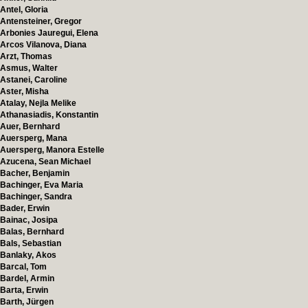
Antel, Gloria
Antensteiner, Gregor
Arbonies Jauregui, Elena
Arcos Vilanova, Diana
Arzt, Thomas
Asmus, Walter
Astanei, Caroline
Aster, Misha
Atalay, Nejla Melike
Athanasiadis, Konstantin
Auer, Bernhard
Auersperg, Mana
Auersperg, Manora Estelle
Azucena, Sean Michael
Bacher, Benjamin
Bachinger, Eva Maria
Bachinger, Sandra
Bader, Erwin
Bainac, Josipa
Balas, Bernhard
Bals, Sebastian
Banlaky, Akos
Barcal, Tom
Bardel, Armin
Barta, Erwin
Barth, Jürgen