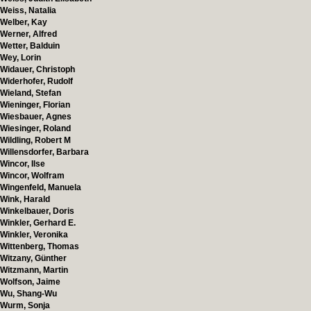
Weiss, Natalia
Welber, Kay
Werner, Alfred
Wetter, Balduin
Wey, Lorin
Widauer, Christoph
Widerhofer, Rudolf
Wieland, Stefan
Wieninger, Florian
Wiesbauer, Agnes
Wiesinger, Roland
Wildling, Robert M
Willensdorfer, Barbara
Wincor, Ilse
Wincor, Wolfram
Wingenfeld, Manuela
Wink, Harald
Winkelbauer, Doris
Winkler, Gerhard E.
Winkler, Veronika
Wittenberg, Thomas
Witzany, Günther
Witzmann, Martin
Wolfson, Jaime
Wu, Shang-Wu
Wurm, Sonja