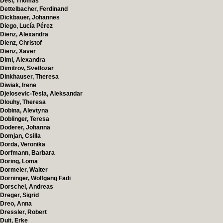
Desi, Thomas
Dettelbacher, Ferdinand
Dickbauer, Johannes
Diego, Lucía Pérez
Dienz, Alexandra
Dienz, Christof
Dienz, Xaver
Dimi, Alexandra
Dimitrov, Svetlozar
Dinkhauser, Theresa
Diwiak, Irene
Djelosevic-Tesla, Aleksandar
Dlouhy, Theresa
Dobina, Alevtyna
Doblinger, Teresa
Doderer, Johanna
Domjan, Csilla
Dorda, Veronika
Dorfmann, Barbara
Döring, Loma
Dormeier, Walter
Dorninger, Wolfgang Fadi
Dorschel, Andreas
Dreger, Sigrid
Dreo, Anna
Dressler, Robert
Duit, Erke