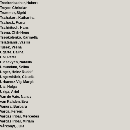
Trockenbacher, Hubert
Troyer, Christian
Trummer, Sigrid
Tschakert, Katharina
Tscheck, Franz
Tschiritsch, Hans
Tseng, Chih-Hong
Tsepkolenko, Karmella
Tsiatsianis, Vasilis
Tusek, Vesna
Ugarte, Dalina
Uhl, Peter
Ulasevych, Nataliia
Umundum, Selina
Unger, Heinz Rudolf
Ungersbäck, Claudia
Urbanetz-Vig, Margit
Utz, Helga
Uziga, Ariel
Van de Vate, Nancy
van Rahden, Eva
Vanura, Barbara
Varga, Ferenc
Vargas Iribar, Mercedes
Vargas Iribar, Miriam
Várkonyi, Julia