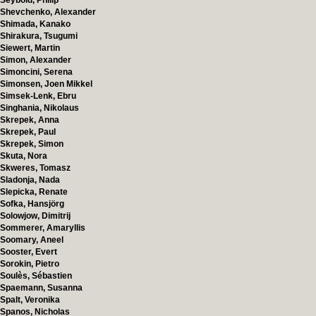
Seybold, Philip
Shevchenko, Alexander
Shimada, Kanako
Shirakura, Tsugumi
Siewert, Martin
Simon, Alexander
Simoncini, Serena
Simonsen, Joen Mikkel
Simsek-Lenk, Ebru
Singhania, Nikolaus
Skrepek, Anna
Skrepek, Paul
Skrepek, Simon
Skuta, Nora
Skweres, Tomasz
Sladonja, Nada
Slepicka, Renate
Sofka, Hansjörg
Solowjow, Dimitrij
Sommerer, Amaryllis
Soomary, Aneel
Sooster, Evert
Sorokin, Pietro
Soulès, Sébastien
Spaemann, Susanna
Spalt, Veronika
Spanos, Nicholas