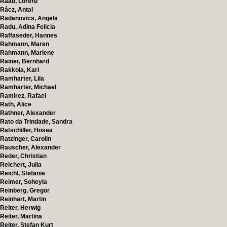
Raab, Lorenz
Rácz, Antal
Radanovics, Angela
Radu, Adina Felicia
Raffaseder, Hannes
Rahmann, Maren
Rahmann, Marlene
Rainer, Bernhard
Rakkola, Kari
Ramharter, Lila
Ramharter, Michael
Ramirez, Rafael
Rath, Alice
Rathner, Alexander
Rato da Trindade, Sandra
Ratschiller, Hosea
Ratzinger, Carolin
Rauscher, Alexander
Reder, Christian
Reichert, Julia
Reichl, Stefanie
Reimer, Soheyla
Reinberg, Gregor
Reinhart, Martin
Reiter, Herwig
Reiter, Martina
Reiter, Stefan Kurt