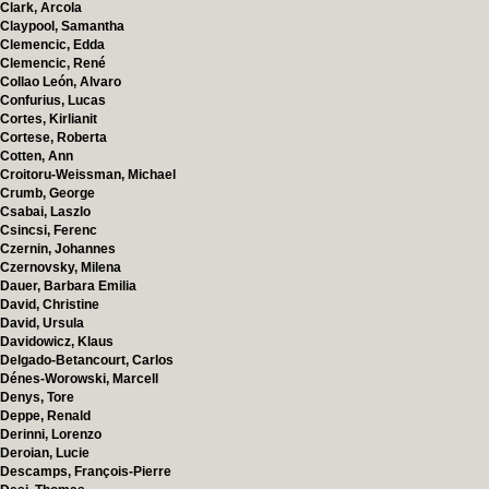
Clark, Arcola
Claypool, Samantha
Clemencic, Edda
Clemencic, René
Collao León, Alvaro
Confurius, Lucas
Cortes, Kirlianit
Cortese, Roberta
Cotten, Ann
Croitoru-Weissman, Michael
Crumb, George
Csabai, Laszlo
Csincsi, Ferenc
Czernin, Johannes
Czernovsky, Milena
Dauer, Barbara Emilia
David, Christine
David, Ursula
Davidowicz, Klaus
Delgado-Betancourt, Carlos
Dénes-Worowski, Marcell
Denys, Tore
Deppe, Renald
Derinni, Lorenzo
Deroian, Lucie
Descamps, François-Pierre