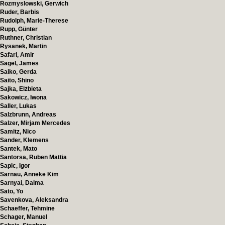
Rozmyslowski, Gerwich
Ruder, Barbis
Rudolph, Marie-Therese
Rupp, Günter
Ruthner, Christian
Rysanek, Martin
Safari, Amir
Sagel, James
Saiko, Gerda
Saito, Shino
Sajka, Elżbieta
Sakowicz, Iwona
Saller, Lukas
Salzbrunn, Andreas
Salzer, Mirjam Mercedes
Samitz, Nico
Sander, Klemens
Santek, Mato
Santorsa, Ruben Mattia
Sapic, Igor
Sarnau, Anneke Kim
Sarnyai, Dalma
Sato, Yo
Savenkova, Aleksandra
Schaeffer, Tehmine
Schager, Manuel