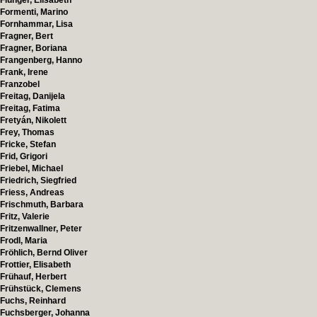
Flunger, Elisabeth
Formenti, Marino
Fornhammar, Lisa
Fragner, Bert
Fragner, Boriana
Frangenberg, Hanno
Frank, Irene
Franzobel
Freitag, Danijela
Freitag, Fatima
Fretyán, Nikolett
Frey, Thomas
Fricke, Stefan
Frid, Grigori
Friebel, Michael
Friedrich, Siegfried
Friess, Andreas
Frischmuth, Barbara
Fritz, Valerie
Fritzenwallner, Peter
Frodl, Maria
Fröhlich, Bernd Oliver
Frottier, Elisabeth
Frühauf, Herbert
Frühstück, Clemens
Fuchs, Reinhard
Fuchsberger, Johanna