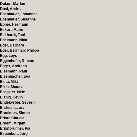
Duken, Marlen
Dusl, Andrea
Ebenbauer, Johannes
Ebenbauer, Susanne
Ebner, Hermann
Eckert, Marie
Eckhardt, Toni
Edelmann, Nina
Eder, Barbara
Eder, Bernhard Philipp
Egg, Loys
Eggenhofer, Renate
Egger, Andreas
Eisemann, Paul
Eisenbacher, Eva
Eleta, Miki
Elkin, Shauna
Ellegiers, Nele
Elsnig, Kevin
Endelweber, Severin
Endres, Laura
Erasimus, Simon
Erbar, Claudia
Erdem, Mirjam
Ernstbrunner, Pia
Espenkott, Jörg