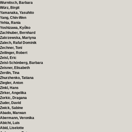
Wurnitsch, Barbara
Würz, Birgit
Yamanaka, Yasuhito
Yang, Chin-Wen
Yehia, Rania
Yoshizawa, Kyôko
Zachhuber, Bernhard
Zakrzewska, Martyna
Zalech, Rafał Dominik
Zechner, Toni
Zeilinger, Robert
Zeisl, Eric
Zeisl-Schönberg, Barbara
Zeisner, Elisabeth
Zerdin, Tina
Zhurzhenko, Tatiana
Ziegler, Anton
Zinkl, Hans
Zirker, Angelika
Zorkic, Dragana
Zuder, David
Zwick, Sabine
Abado, Marwan
Abermann, Veronika
Abicht, Luis
Abid, Liselotte