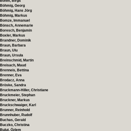
Böhm, Birgit
Böhmig, Georg
Böhmig, Hans Jörg
Böhmig, Markus
Bomze, Immanuel
Bönsch, Annemarie
Boresch, Benjamin
Boxler, Markus
Brandner, Dominik
Braun, Barbara
Braun, Ulu
Braun, Ursula
Breinschmid, Martin
Breisach, Maud
Brenneis, Bettina
Brenner, Eva
Brodacz, Anna
Bröske, Sandra
Bruckmann-Hiller, Christiane
Bruckmeier, Stephan
Bruckner, Markus
Bruckschwaiger, Karl
Brunner, Reinhold
Brunnhuber, Rudolf
Buchas, Gerald
Buczko, Christina
Bulut, Özlem