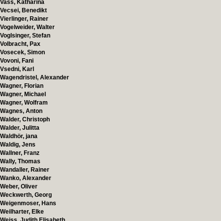
Vass, Katharina
Vecsei, Benedikt
Vierlinger, Rainer
Vogelweider, Walter
Voglsinger, Stefan
Volbracht, Pax
Vosecek, Simon
Vovoni, Fani
Vsedni, Karl
Wagendristel, Alexander
Wagner, Florian
Wagner, Michael
Wagner, Wolfram
Wagnes, Anton
Walder, Christoph
Walder, Julitta
Waldhör, jana
Waldig, Jens
Wallner, Franz
Wally, Thomas
Wandaller, Rainer
Wanko, Alexander
Weber, Oliver
Weckwerth, Georg
Weigenmoser, Hans
Weilharter, Elke
Weiss, Judith Elisabeth