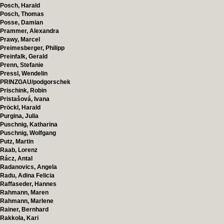
Posch, Harald
Posch, Thomas
Posse, Damian
Prammer, Alexandra
Prawy, Marcel
Preimesberger, Philipp
Preinfalk, Gerald
Prenn, Stefanie
Pressl, Wendelin
PRINZGAU/podgorschek
Prischink, Robin
Pristašová, Ivana
Pröckl, Harald
Purgina, Julia
Puschnig, Katharina
Puschnig, Wolfgang
Putz, Martin
Raab, Lorenz
Rácz, Antal
Radanovics, Angela
Radu, Adina Felicia
Raffaseder, Hannes
Rahmann, Maren
Rahmann, Marlene
Rainer, Bernhard
Rakkola, Kari