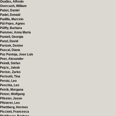
Ovalles, Alfredo
Overcash, William
Pabst, Daniel
Padel, Donald
Padilla, Marcelo
Pál-Fejes, Agnes
Pálffy, Barbara
Pammer, Anna Maria
Panteli, Georgia
Panzl, David
Parizek, Denise
Pascal, Diane
Paz Pantoja, Jose Luis
Peer, Alexander
Peindl, Stefan
Pejcic, Jakob
Perisic, Zarko
Perisutti, Tina
Perutz, Leo
Peschta, Leo
Petrik, Morgana
Petzer, Wolfgang
Pfiester, Jason
Pfisterer, Leo
Phettberg, Hermes
Piccioni, Francesca