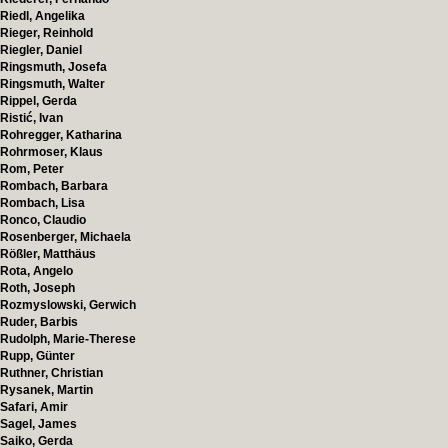
Riedl, Angelika
Rieger, Reinhold
Riegler, Daniel
Ringsmuth, Josefa
Ringsmuth, Walter
Rippel, Gerda
Ristić, Ivan
Rohregger, Katharina
Rohrmoser, Klaus
Rom, Peter
Rombach, Barbara
Rombach, Lisa
Ronco, Claudio
Rosenberger, Michaela
Rößler, Matthäus
Rota, Angelo
Roth, Joseph
Rozmyslowski, Gerwich
Ruder, Barbis
Rudolph, Marie-Therese
Rupp, Günter
Ruthner, Christian
Rysanek, Martin
Safari, Amir
Sagel, James
Saiko, Gerda