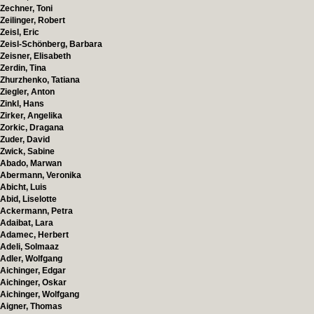
Zechner, Toni
Zeilinger, Robert
Zeisl, Eric
Zeisl-Schönberg, Barbara
Zeisner, Elisabeth
Zerdin, Tina
Zhurzhenko, Tatiana
Ziegler, Anton
Zinkl, Hans
Zirker, Angelika
Zorkic, Dragana
Zuder, David
Zwick, Sabine
Abado, Marwan
Abermann, Veronika
Abicht, Luis
Abid, Liselotte
Ackermann, Petra
Adaibat, Lara
Adamec, Herbert
Adeli, Solmaaz
Adler, Wolfgang
Aichinger, Edgar
Aichinger, Oskar
Aichinger, Wolfgang
Aigner, Thomas