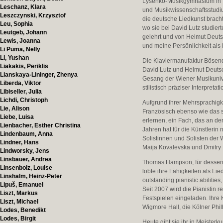
Lysenko-Musikgymnasium in Kie
Leschanz, Klara
und Musikwissenschaftsstudi
Leszczynski, Krzysztof
die deutsche Liedkunst bracht
Leu, Sophia
wo sie bei David Lutz studiert
Leutgeb, Johann
gelehrt und von Helmut Deuts
Lewis, Joanna
und meine Persönlichkeit als L
Li Puma, Nelly
Li, Yushan
Die Klaviermanufaktur Bösendo
Liakakis, Periklis
David Lutz und Helmut Deutsch 
Lianskaya-Lininger, Zhenya
Gesang der Wiener Musikuniver
Liberda, Viktor
stilistisch präziser Interpret
Libiseller, Julia
Lichdi, Christoph
Aufgrund ihrer Mehrsprachigke
Lie, Alison
Französisch ebenso wie das 
Liebe, Luisa
erlernen, ein Fach, das an der
Lienbacher, Esther Christina
Jahren hat für die Künstler
Lindenbaum, Anna
Solistinnen und Solisten der 
Lindner, Hans
Maija Kovalevska und Dmitry
Lindworsky, Jens
Linsbauer, Andrea
Thomas Hampson, für dessen L
Linsenbolz, Louise
lobte ihre Fähigkeiten als Lie
Linshalm, Heinz-Peter
outstanding pianistic abilitie
Lipuš, Emanuel
Seit 2007 wird die Pianistin 
Liszt, Markus
Festspielen eingeladen. Ihre 
Liszt, Michael
Wigmore Hall, die Kölner Phi
Lodes, Benedikt
Lodes, Birgit
Heute gibt sie ihr in Meister