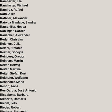
Ramharter, Lila
Ramharter, Michael
Ramirez, Rafael
Rath, Alice
Rathner, Alexander
Rato da Trindade, Sandra
Ratschiller, Hosea
Ratzinger, Carolin
Rauscher, Alexander
Reder, Christian
Reichert, Julia
Reichl, Stefanie
Reimer, Soheyla
Reinberg, Gregor
Reinhart, Martin
Reiter, Herwig
Reiter, Martina
Reiter, Stefan Kurt
Reithofer, Wolfgang
Rennhofer, Maria
Resch, Anna
Rey Garcia, José Antonio
Riccabona, Barbara
Richerts, Damaris
Riedel, Felix
Rieder, Robert
Riederer, Fernando