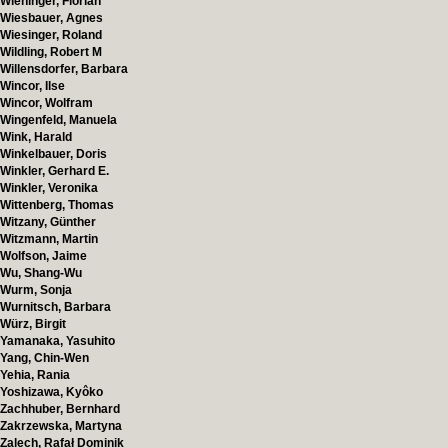
Wieninger, Florian
Wiesbauer, Agnes
Wiesinger, Roland
Wildling, Robert M
Willensdorfer, Barbara
Wincor, Ilse
Wincor, Wolfram
Wingenfeld, Manuela
Wink, Harald
Winkelbauer, Doris
Winkler, Gerhard E.
Winkler, Veronika
Wittenberg, Thomas
Witzany, Günther
Witzmann, Martin
Wolfson, Jaime
Wu, Shang-Wu
Wurm, Sonja
Wurnitsch, Barbara
Würz, Birgit
Yamanaka, Yasuhito
Yang, Chin-Wen
Yehia, Rania
Yoshizawa, Kyôko
Zachhuber, Bernhard
Zakrzewska, Martyna
Zalech, Rafał Dominik