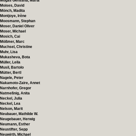
Mogas Gensana, Maria
Moises, David
Mönch, Madita
Montjoye, Irène
Moosmann, Stephan
Moser, Daniel Oliver
Moser, Michael
Mosich, Cai
Mößmer, Marc
Muchsel, Christine
Muhr, Lisa
Mukasheva, Bota
Müller, Leila
Musil, Bartolo
Mütter, Bertl
Nagele, Peter
Nakamoto-Zaire, Annet
Narnhofer, Gregor
Natmeßnig, Anita
Neckel, Julia
Neckel, Lea
Nelson, Marit
Neubauer, Mathilde W.
Neugebauer, Herwig
Neumann, Esther
Neustifter, Sepp
Neuwirth, Michael