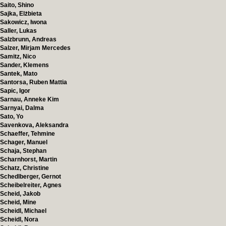
Saito, Shino
Sajka, Elżbieta
Sakowicz, Iwona
Saller, Lukas
Salzbrunn, Andreas
Salzer, Mirjam Mercedes
Samitz, Nico
Sander, Klemens
Santek, Mato
Santorsa, Ruben Mattia
Sapic, Igor
Sarnau, Anneke Kim
Sarnyai, Dalma
Sato, Yo
Savenkova, Aleksandra
Schaeffer, Tehmine
Schager, Manuel
Schaja, Stephan
Scharnhorst, Martin
Schatz, Christine
Schedlberger, Gernot
Scheibelreiter, Agnes
Scheid, Jakob
Scheid, Mine
Scheidl, Michael
Scheidl, Nora