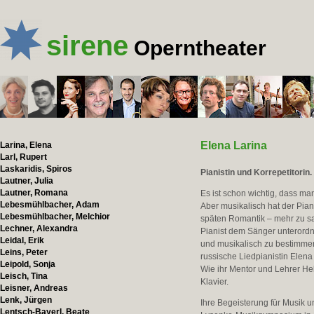
sirene
Operntheater
Elena Larina
Larina, Elena
Larl, Rupert
Laskaridis, Spiros
Pianistin und Korrepetitorin.
Lautner, Julia
Lautner, Romana
Es ist schon wichtig, dass ma
Lebesmühlbacher, Adam
Aber musikalisch hat der Pian
Lebesmühlbacher, Melchior
späten Romantik – mehr zu sa
Lechner, Alexandra
Pianist dem Sänger unterordn
Leidal, Erik
und musikalisch zu bestimmen
Leins, Peter
russische Liedpianistin Elena
Leipold, Sonja
Wie ihr Mentor und Lehrer He
Leisch, Tina
Klavier.
Leisner, Andreas
Lenk, Jürgen
Ihre Begeisterung für Musik u
Lentsch-Bayerl, Beate