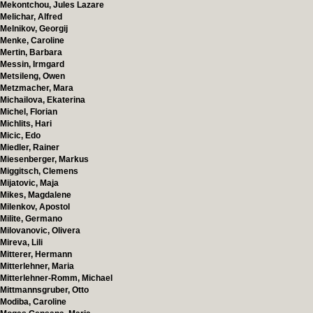
Mekontchou, Jules Lazare
Melichar, Alfred
Melnikov, Georgij
Menke, Caroline
Mertin, Barbara
Messin, Irmgard
Metsileng, Owen
Metzmacher, Mara
Michailova, Ekaterina
Michel, Florian
Michlits, Hari
Micic, Edo
Miedler, Rainer
Miesenberger, Markus
Miggitsch, Clemens
Mijatovic, Maja
Mikes, Magdalene
Milenkov, Apostol
Milite, Germano
Milovanovic, Olivera
Mireva, Lili
Mitterer, Hermann
Mitterlehner, Maria
Mitterlehner-Romm, Michael
Mittmannsgruber, Otto
Modiba, Caroline