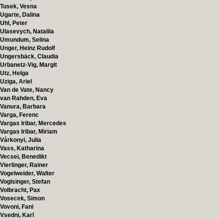
Tusek, Vesna
Ugarte, Dalina
Uhl, Peter
Ulasevych, Nataliia
Umundum, Selina
Unger, Heinz Rudolf
Ungersbäck, Claudia
Urbanetz-Vig, Margit
Utz, Helga
Uziga, Ariel
Van de Vate, Nancy
van Rahden, Eva
Vanura, Barbara
Varga, Ferenc
Vargas Iribar, Mercedes
Vargas Iribar, Miriam
Várkonyi, Julia
Vass, Katharina
Vecsei, Benedikt
Vierlinger, Rainer
Vogelweider, Walter
Voglsinger, Stefan
Volbracht, Pax
Vosecek, Simon
Vovoni, Fani
Vsedni, Karl