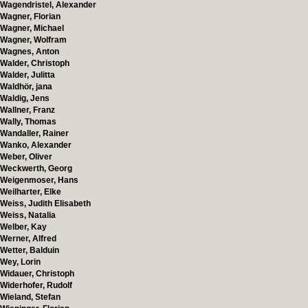
Wagendristel, Alexander
Wagner, Florian
Wagner, Michael
Wagner, Wolfram
Wagnes, Anton
Walder, Christoph
Walder, Julitta
Waldhör, jana
Waldig, Jens
Wallner, Franz
Wally, Thomas
Wandaller, Rainer
Wanko, Alexander
Weber, Oliver
Weckwerth, Georg
Weigenmoser, Hans
Weilharter, Elke
Weiss, Judith Elisabeth
Weiss, Natalia
Welber, Kay
Werner, Alfred
Wetter, Balduin
Wey, Lorin
Widauer, Christoph
Widerhofer, Rudolf
Wieland, Stefan