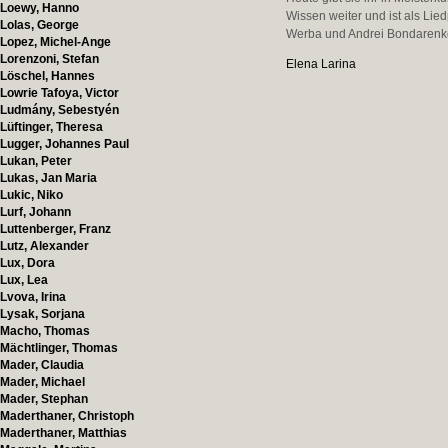
Loewy, Hanno
Wissen weiter und ist als Li
Lolas, George
Werba und Andrei Bondarenko
Lopez, Michel-Ange
Lorenzoni, Stefan
Elena Larina
Löschel, Hannes
Lowrie Tafoya, Victor
Ludmány, Sebestyén
Lüftinger, Theresa
Lugger, Johannes Paul
Lukan, Peter
Lukas, Jan Maria
Lukic, Niko
Lurf, Johann
Luttenberger, Franz
Lutz, Alexander
Lux, Dora
Lux, Lea
Lvova, Irina
Lysak, Sorjana
Macho, Thomas
Mächtlinger, Thomas
Mader, Claudia
Mader, Michael
Mader, Stephan
Maderthaner, Christoph
Maderthaner, Matthias