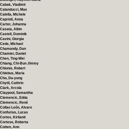
Cabak, Vladimir
Calanducci, Max
Calella, Michele
Caprioli, Anna
Carter, Johanna
Casata, Albin
Castell, Dominik
Cavini, Giorgia
Cede, Michael
Chamandy, Dan
Chamier, Daniel
Chen, Ting-Wei
Chiang, Chi-Bun Jimmy
Chionis, Robert
Chlebus, Maria
Cho, Da-yung
Chytil, Cathrin
Clark, Arcola
Claypool, Samantha
Clemencic, Edda
Clemencic, René
Collao León, Alvaro
Confurius, Lucas
Cortes, Kirlianit
Cortese, Roberta
Cotten, Ann