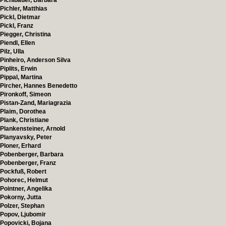
Pichlbauer, Barbara
Pichler, Matthias
Pickl, Dietmar
Pickl, Franz
Piegger, Christina
Piendl, Ellen
Pilz, Ulla
Pinheiro, Anderson Silva
Piplits, Erwin
Pippal, Martina
Pircher, Hannes Benedetto
Pironkoff, Simeon
Pistan-Zand, Mariagrazia
Plaim, Dorothea
Plank, Christiane
Plankensteiner, Arnold
Planyavsky, Peter
Ploner, Erhard
Pobenberger, Barbara
Pobenberger, Franz
Pockfuß, Robert
Pohorec, Helmut
Pointner, Angelika
Pokorny, Jutta
Polzer, Stephan
Popov, Ljubomir
Popovicki, Bojana