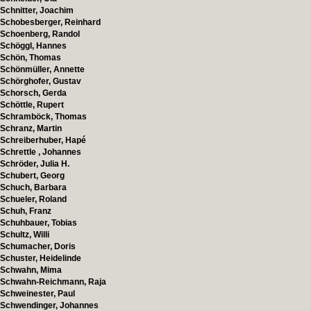
Schnitter, Joachim
Schobesberger, Reinhard
Schoenberg, Randol
Schöggl, Hannes
Schön, Thomas
Schönmüller, Annette
Schörghofer, Gustav
Schorsch, Gerda
Schöttle, Rupert
Schramböck, Thomas
Schranz, Martin
Schreiberhuber, Hapé
Schrettle , Johannes
Schröder, Julia H.
Schubert, Georg
Schuch, Barbara
Schueler, Roland
Schuh, Franz
Schuhbauer, Tobias
Schultz, Willi
Schumacher, Doris
Schuster, Heidelinde
Schwahn, Mima
Schwahn-Reichmann, Raja
Schweinester, Paul
Schwendinger, Johannes