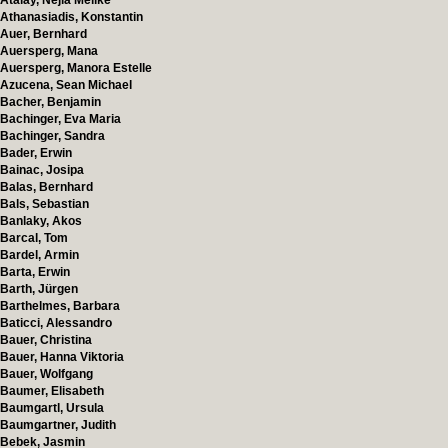
Atalay, Nejla Melike
Athanasiadis, Konstantin
Auer, Bernhard
Auersperg, Mana
Auersperg, Manora Estelle
Azucena, Sean Michael
Bacher, Benjamin
Bachinger, Eva Maria
Bachinger, Sandra
Bader, Erwin
Bainac, Josipa
Balas, Bernhard
Bals, Sebastian
Banlaky, Akos
Barcal, Tom
Bardel, Armin
Barta, Erwin
Barth, Jürgen
Barthelmes, Barbara
Baticci, Alessandro
Bauer, Christina
Bauer, Hanna Viktoria
Bauer, Wolfgang
Baumer, Elisabeth
Baumgartl, Ursula
Baumgartner, Judith
Bebek, Jasmin