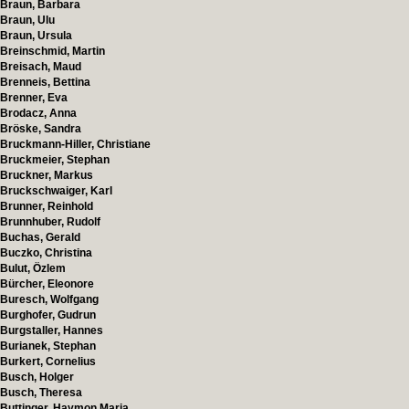
Braun, Barbara
Braun, Ulu
Braun, Ursula
Breinschmid, Martin
Breisach, Maud
Brenneis, Bettina
Brenner, Eva
Brodacz, Anna
Bröske, Sandra
Bruckmann-Hiller, Christiane
Bruckmeier, Stephan
Bruckner, Markus
Bruckschwaiger, Karl
Brunner, Reinhold
Brunnhuber, Rudolf
Buchas, Gerald
Buczko, Christina
Bulut, Özlem
Bürcher, Eleonore
Buresch, Wolfgang
Burghofer, Gudrun
Burgstaller, Hannes
Burianek, Stephan
Burkert, Cornelius
Busch, Holger
Busch, Theresa
Buttinger, Haymon Maria