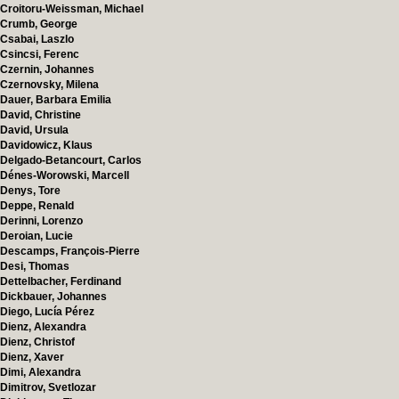
Croitoru-Weissman, Michael
Crumb, George
Csabai, Laszlo
Csincsi, Ferenc
Czernin, Johannes
Czernovsky, Milena
Dauer, Barbara Emilia
David, Christine
David, Ursula
Davidowicz, Klaus
Delgado-Betancourt, Carlos
Dénes-Worowski, Marcell
Denys, Tore
Deppe, Renald
Derinni, Lorenzo
Deroian, Lucie
Descamps, François-Pierre
Desi, Thomas
Dettelbacher, Ferdinand
Dickbauer, Johannes
Diego, Lucía Pérez
Dienz, Alexandra
Dienz, Christof
Dienz, Xaver
Dimi, Alexandra
Dimitrov, Svetlozar