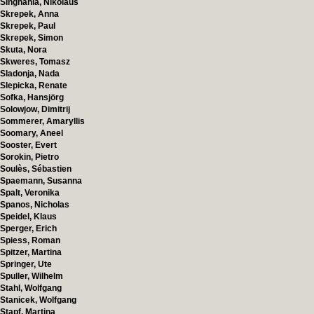
Singhania, Nikolaus
Skrepek, Anna
Skrepek, Paul
Skrepek, Simon
Skuta, Nora
Skweres, Tomasz
Sladonja, Nada
Slepicka, Renate
Sofka, Hansjörg
Solowjow, Dimitrij
Sommerer, Amaryllis
Soomary, Aneel
Sooster, Evert
Sorokin, Pietro
Soulès, Sébastien
Spaemann, Susanna
Spalt, Veronika
Spanos, Nicholas
Speidel, Klaus
Sperger, Erich
Spiess, Roman
Spitzer, Martina
Springer, Ute
Spuller, Wilhelm
Stahl, Wolfgang
Stanicek, Wolfgang
Stapf, Martina