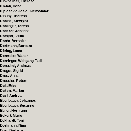
Dinkhauser, Theresa
Diwiak, Irene
Djelosevic-Tesla, Aleksandar
Dlouhy, Theresa
Dobina, Alevtyna
Doblinger, Teresa
Doderer, Johanna
Domjan, Csilla
Dorda, Veronika
Dorfmann, Barbara
Döring, Loma
Dormeier, Walter
Dorninger, Wolfgang Fadi
Dorschel, Andreas
Dreger, Sigrid
Dreo, Anna
Dressler, Robert
Duit, Erke
Duken, Marlen
Dusl, Andrea
Ebenbauer, Johannes
Ebenbauer, Susanne
Ebner, Hermann
Eckert, Marie
Eckhardt, Toni
Edelmann, Nina
Eder, Barbara