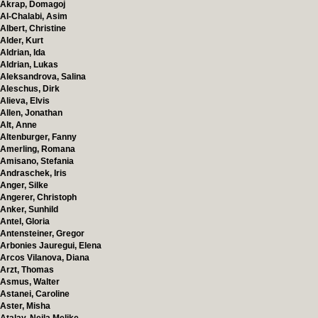
Akrap, Domagoj
Al-Chalabi, Asim
Albert, Christine
Alder, Kurt
Aldrian, Ida
Aldrian, Lukas
Aleksandrova, Salina
Aleschus, Dirk
Alieva, Elvis
Allen, Jonathan
Alt, Anne
Altenburger, Fanny
Amerling, Romana
Amisano, Stefania
Andraschek, Iris
Anger, Silke
Angerer, Christoph
Anker, Sunhild
Antel, Gloria
Antensteiner, Gregor
Arbonies Jauregui, Elena
Arcos Vilanova, Diana
Arzt, Thomas
Asmus, Walter
Astanei, Caroline
Aster, Misha