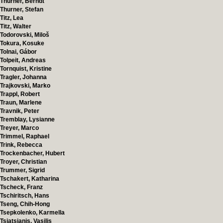
Thurner, Berndt
Thurner, Stefan
Titz, Lea
Titz, Walter
Todorovski, Miloš
Tokura, Kosuke
Tolnai, Gábor
Tolpeit, Andreas
Tornquist, Kristine
Tragler, Johanna
Trajkovski, Marko
Trappl, Robert
Traun, Marlene
Travnik, Peter
Tremblay, Lysianne
Treyer, Marco
Trimmel, Raphael
Trink, Rebecca
Trockenbacher, Hubert
Troyer, Christian
Trummer, Sigrid
Tschakert, Katharina
Tscheck, Franz
Tschiritsch, Hans
Tseng, Chih-Hong
Tsepkolenko, Karmella
Tsiatsianis, Vasilis