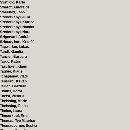
Svetlicic, Karlo
Swardt, Amora de
Sweeney, John
Szederkenyi, Julia
Szederkenyi, Katrina
Szederkenyi, Nandor
Szederkenyi, Nora
Szigetvari, András
Szimán, Imre Kristóf
Tagwerker, Lukas
Tandl, Klaudia
Tanzler, Barbara
Targo, Katrin
Taschwer, Klaus
Tauber, Klaus
Tchapanov, Vladi
Teherani, Kevan
Tellian, Graziella
Thaller, Horst
Theisl, Viktoria
Theissing, Marie
Theissing, Tscho
Thelen, Laura
Theuerkauf, Ernst
Thomas, Tye Maurice
Thomasberger, Sophia