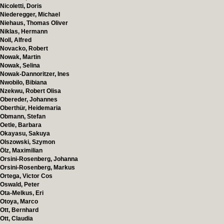
Nicoletti, Doris
Niederegger, Michael
Niehaus, Thomas Oliver
Niklas, Hermann
Noll, Alfred
Novacko, Robert
Nowak, Martin
Nowak, Selina
Nowak-Dannoritzer, Ines
Nwobilo, Bibiana
Nzekwu, Robert Olisa
Obereder, Johannes
Oberthür, Heidemaria
Obmann, Stefan
Oetle, Barbara
Okayasu, Sakuya
Olszowski, Szymon
Ölz, Maximilian
Orsini-Rosenberg, Johanna
Orsini-Rosenberg, Markus
Ortega, Victor Cos
Oswald, Peter
Ota-Melkus, Eri
Otoya, Marco
Ott, Bernhard
Ott, Claudia