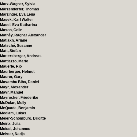
Marz-Wagner, Sylvia
Märzendorfer, Thomas
Märzinger, Eva Lena
Masek, Karl Walter
Masel, Eva Katharina
Mason, Colin
Mathéy, Ragnar Alexander
Matiakh, Ariane
Matsché, Susanne
Matt, Stefan
Mattersberger, Andreas
Mattiazzo, Mario
Mäuerle, Rio
Maurberger, Helmut
Maurer, Gary
Mavambu Biba, Daniel
Mayr, Alexander
Mayr, Manuel
Mayröcker, Friederike
McDolan, Molly
McQuade, Benjamin
Medlam, Lukas
Meier-Schomburg, Brigitte
Meinx, Julia
Meissl, Johannes
Meister, Nadja