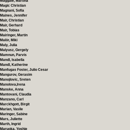
Maggale, Martina
Magic Christian
Magnani, Sofia
Maines, Jennifer
Mair, Christian
Mair, Gerhard
Mair, Tobias
Mairinger, Martin
Malör, Miki
Maly, Julia
Malyusz, Gergely
Mamnun, Parvis
Mandl, Isabella
Mandl, Katherine
Manfugas Foster, Julio Cesar
Mangurov, Gerasim
Manojlovic, Sreten
Manolova,Irena
Manske, Anna
Mantovani, Claudia
Manzano, Carl
Marckhgott, Birgit
Marian, Vasile
Maringer, Sabine
Mars, Juliette
Marth, Ingrid
Maruoka, Yoshie