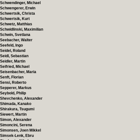
Schwendinger, Michael
Schwengerer, Erwin
Schwertsik, Christa
Schwertsik, Kurt
Schwetz, Matthias
Schwidlinski, Maximilian
Schwin, Svetlana
Seebacher, Walter
Seefeld, Ingo
Seidel, Roland
Seidl, Sebastian
Seidler, Martin
Seifried, Michael
Seisenbacher, Maria
Senft, Florian
Sensi, Roberto
Sepperer, Markus
Seybold, Philip
Shevchenko, Alexander
Shimada, Kanako
Shirakura, Tsugumi
Siewert, Martin
Simon, Alexander
Simoncini, Serena
Simonsen, Joen Mikkel
Simsek-Lenk, Ebru