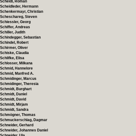
Scheidl, Roman
Scheidleder, Hermann
Schenkermayr, Christian
Scheschareg, Steven
Schiessler, Georg
Schiffer, Andreas
Schiller, Judith
Schindegger, Sebastian
Schindel, Robert
Schirmer, Oliver
Schiske, Claudia
Schlifke, Elisa
Schlosser, Milkana
Schmid, Hannelore
Schmid, Manfred A.
Schmidinger, Marcus
Schmidinger, Theresia
Schmidt, Burghart
Schmidt, Daniel
Schmidt, David
Schmidt, Mirjam
Schmidt, Sandra
Schmögner, Thomas
Schmuckerschlag, Dagmar
Schneider, Gerhard
Schneider, Johannes Daniel
Schneider, Ula