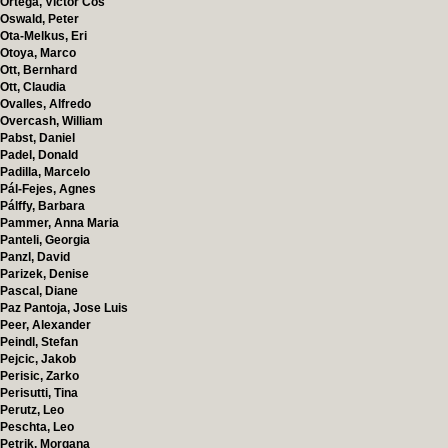
Ortega, Victor Cos
Oswald, Peter
Ota-Melkus, Eri
Otoya, Marco
Ott, Bernhard
Ott, Claudia
Ovalles, Alfredo
Overcash, William
Pabst, Daniel
Padel, Donald
Padilla, Marcelo
Pál-Fejes, Agnes
Pálffy, Barbara
Pammer, Anna Maria
Panteli, Georgia
Panzl, David
Parizek, Denise
Pascal, Diane
Paz Pantoja, Jose Luis
Peer, Alexander
Peindl, Stefan
Pejcic, Jakob
Perisic, Zarko
Perisutti, Tina
Perutz, Leo
Peschta, Leo
Petrik, Morgana