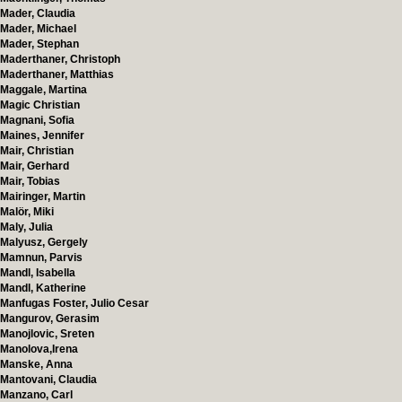
Mader, Claudia
Mader, Michael
Mader, Stephan
Maderthaner, Christoph
Maderthaner, Matthias
Maggale, Martina
Magic Christian
Magnani, Sofia
Maines, Jennifer
Mair, Christian
Mair, Gerhard
Mair, Tobias
Mairinger, Martin
Malör, Miki
Maly, Julia
Malyusz, Gergely
Mamnun, Parvis
Mandl, Isabella
Mandl, Katherine
Manfugas Foster, Julio Cesar
Mangurov, Gerasim
Manojlovic, Sreten
Manolova,Irena
Manske, Anna
Mantovani, Claudia
Manzano, Carl