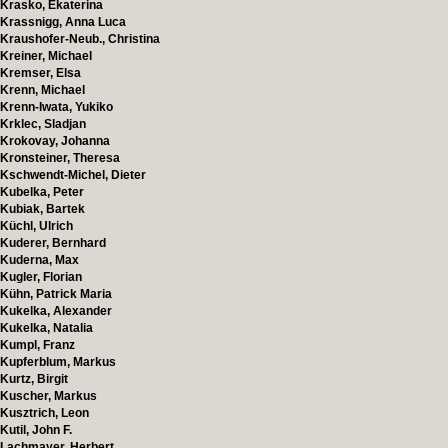
Krasko, Ekaterina
Krassnigg, Anna Luca
Kraushofer-Neub., Christina
Kreiner, Michael
Kremser, Elsa
Krenn, Michael
Krenn-Iwata, Yukiko
Krklec, Sladjan
Krokovay, Johanna
Kronsteiner, Theresa
Kschwendt-Michel, Dieter
Kubelka, Peter
Kubiak, Bartek
Küchl, Ulrich
Kuderer, Bernhard
Kuderna, Max
Kugler, Florian
Kühn, Patrick Maria
Kukelka, Alexander
Kukelka, Natalia
Kumpl, Franz
Kupferblum, Markus
Kurtz, Birgit
Kuscher, Markus
Kusztrich, Leon
Kutil, John F.
Lachmayer, Herbert