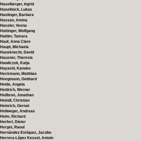
Haselberger, Ingrid
Haselböck, Lukas
Haslinger, Barbara
Hassan, Amina
Hassler, Vesna
Hattinger, Wolfgang
Hattler, Tamara
Hauf, Anna Clare
Haupt, Michaela
Hausknecht, David
Hausner, Theresia
Hawliczek, Katja
Hayashi, Kanako
Heckmann, Matthias
Heegmann, Gebhard
Heide, Angela
Heidrich, Werner
Heilbron, Jonathan
Heindl, Christian
Heinrich, Gernot
Hellweger, Andreas
Helm, Richard
Herfert, Dieter
Herget, Raoul
Hernández Enríquez, Jacobo
Herrera-López Kessel, Antoin