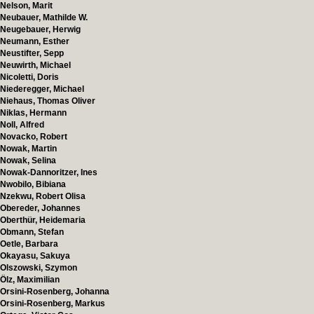
Nelson, Marit
Neubauer, Mathilde W.
Neugebauer, Herwig
Neumann, Esther
Neustifter, Sepp
Neuwirth, Michael
Nicoletti, Doris
Niederegger, Michael
Niehaus, Thomas Oliver
Niklas, Hermann
Noll, Alfred
Novacko, Robert
Nowak, Martin
Nowak, Selina
Nowak-Dannoritzer, Ines
Nwobilo, Bibiana
Nzekwu, Robert Olisa
Obereder, Johannes
Oberthür, Heidemaria
Obmann, Stefan
Oetle, Barbara
Okayasu, Sakuya
Olszowski, Szymon
Ölz, Maximilian
Orsini-Rosenberg, Johanna
Orsini-Rosenberg, Markus