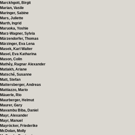
Marckhgott, Birgit
Marian, Vasile
Maringer, Sabine
Mars, Juliette
Marth, Ingrid
Maruoka, Yoshie
Marz-Wagner, Sylvia
Märzendorfer, Thomas
Märzinger, Eva Lena
Masek, Karl Walter
Masel, Eva Katharina
Mason, Colin
Mathéy, Ragnar Alexander
Matiakh, Ariane
Matsché, Susanne
Matt, Stefan
Mattersberger, Andreas
Mattiazzo, Mario
Mäuerle, Rio
Maurberger, Helmut
Maurer, Gary
Mavambu Biba, Daniel
Mayr, Alexander
Mayr, Manuel
Mayröcker, Friederike
McDolan, Molly