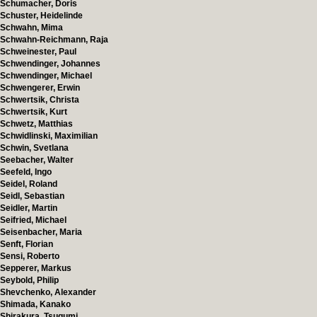
Schumacher, Doris
Schuster, Heidelinde
Schwahn, Mima
Schwahn-Reichmann, Raja
Schweinester, Paul
Schwendinger, Johannes
Schwendinger, Michael
Schwengerer, Erwin
Schwertsik, Christa
Schwertsik, Kurt
Schwetz, Matthias
Schwidlinski, Maximilian
Schwin, Svetlana
Seebacher, Walter
Seefeld, Ingo
Seidel, Roland
Seidl, Sebastian
Seidler, Martin
Seifried, Michael
Seisenbacher, Maria
Senft, Florian
Sensi, Roberto
Sepperer, Markus
Seybold, Philip
Shevchenko, Alexander
Shimada, Kanako
Shirakura, Tsugumi