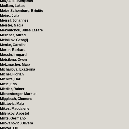
McQuade, Benjamin
Medlam, Lukas
Meier-Schomburg, Brigitte
Meinx, Julia
Meissl, Johannes
Meister, Nadja
Mekontchou, Jules Lazare
Melichar, Alfred
Melnikov, Georgij
Menke, Caroline
Mertin, Barbara
Messin, Irmgard
Metsileng, Owen
Metzmacher, Mara
Michailova, Ekaterina
Michel, Florian
Michlits, Hari
Micic, Edo
Miedler, Rainer
Miesenberger, Markus
Miggitsch, Clemens
Mijatovic, Maja
Mikes, Magdalene
Milenkov, Apostol
Milite, Germano
Milovanovic, Olivera
Mireva, Lili