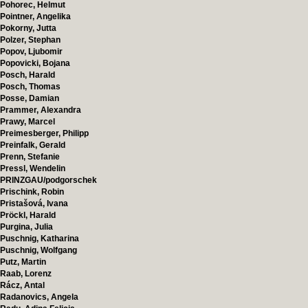
Pohorec, Helmut
Pointner, Angelika
Pokorny, Jutta
Polzer, Stephan
Popov, Ljubomir
Popovicki, Bojana
Posch, Harald
Posch, Thomas
Posse, Damian
Prammer, Alexandra
Prawy, Marcel
Preimesberger, Philipp
Preinfalk, Gerald
Prenn, Stefanie
Pressl, Wendelin
PRINZGAU/podgorschek
Prischink, Robin
Pristašová, Ivana
Pröckl, Harald
Purgina, Julia
Puschnig, Katharina
Puschnig, Wolfgang
Putz, Martin
Raab, Lorenz
Rácz, Antal
Radanovics, Angela