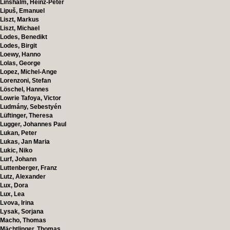
Linshalm, Heinz-Peter
Lipuš, Emanuel
Liszt, Markus
Liszt, Michael
Lodes, Benedikt
Lodes, Birgit
Loewy, Hanno
Lolas, George
Lopez, Michel-Ange
Lorenzoni, Stefan
Löschel, Hannes
Lowrie Tafoya, Victor
Ludmány, Sebestyén
Lüftinger, Theresa
Lugger, Johannes Paul
Lukan, Peter
Lukas, Jan Maria
Lukic, Niko
Lurf, Johann
Luttenberger, Franz
Lutz, Alexander
Lux, Dora
Lux, Lea
Lvova, Irina
Lysak, Sorjana
Macho, Thomas
Mächtlinger, Thomas