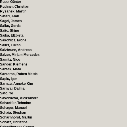
Rupp, Günter
Ruthner, Christian
Rysanek, Martin
Safari, Amir
Sagel, James
Saiko, Gerda
Saito, Shino
Sajka, Elżbieta
Sakowicz, Iwona
Saller, Lukas
Salzbrunn, Andreas
Salzer, Mirjam Mercedes
Samitz, Nico
Sander, Klemens
Santek, Mato
Santorsa, Ruben Mattia
Sapic, Igor
Sarnau, Anneke Kim
Sarnyai, Dalma
Sato, Yo
Savenkova, Aleksandra
Schaeffer, Tehmine
Schager, Manuel
Schaja, Stephan
Scharnhorst, Martin
Schatz, Christine