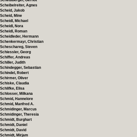
Schedlberger, Gernot
Scheibelreiter, Agnes
Scheid, Jakob
Scheid, Mine
Scheidl, Michael
Scheidl, Nora
Scheidl, Roman
Scheidleder, Hermann
Schenkermayr, Christian
Scheschareg, Steven
Schiessler, Georg
Schiffer, Andreas
Schiller, Judith
Schindegger, Sebastian
Schindel, Robert
Schirmer, Oliver
Schiske, Claudia
Schlifke, Elisa
Schlosser, Milkana
Schmid, Hannelore
Schmid, Manfred A.
Schmidinger, Marcus
Schmidinger, Theresia
Schmidt, Burghart
Schmidt, Daniel
Schmidt, David
Schmidt, Mirjam