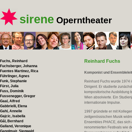
sirene
Operntheater
Reinhard Fuchs
Fuchs, Reinhard
Fuchsberger, Johanna
Fuentes Martinez, Rica
Komponist und Ensembleleit
Führlinger, Agnes
Funk, Stephanie
Reinhard Fuchs wurde 1974 in
Fürst, Julia
Dirigent. Er studierte zunäch
Fuss, Dominik
kompositorische Ausbildung be
Fussenegger, Gregor
Wien absolvierte. Ein Studienj
Gaal, Alfred
internationale Impulse.
Gabbrielli, Elena
Gahl, Annelie
1997 gründete er mit Kolle
Gajcic, Isabella
zeitgenössischen Musik widmet
Gál, Bernhard
Ensembles PHACE, das sich au
Galland, Veronique
renommierten Festivals wie 
Ganglmair, Siegwald