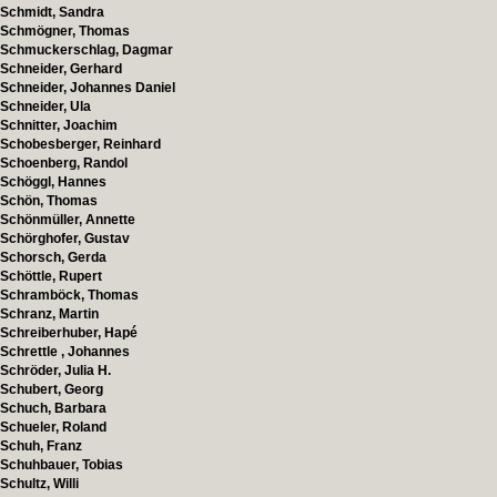
Schmidt, Sandra
Schmögner, Thomas
Schmuckerschlag, Dagmar
Schneider, Gerhard
Schneider, Johannes Daniel
Schneider, Ula
Schnitter, Joachim
Schobesberger, Reinhard
Schoenberg, Randol
Schöggl, Hannes
Schön, Thomas
Schönmüller, Annette
Schörghofer, Gustav
Schorsch, Gerda
Schöttle, Rupert
Schramböck, Thomas
Schranz, Martin
Schreiberhuber, Hapé
Schrettle , Johannes
Schröder, Julia H.
Schubert, Georg
Schuch, Barbara
Schueler, Roland
Schuh, Franz
Schuhbauer, Tobias
Schultz, Willi