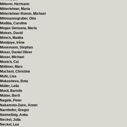
Mitterer, Hermann
Mitterlehner, Maria
Mitterlehner-Romm, Michael
Mittmannsgruber, Otto
Modiba, Caroline
Mogas Gensana, Maria
Moises, David
Mönch, Madita
Montjoye, Irène
Moosmann, Stephan
Moser, Daniel Oliver
Moser, Michael
Mosich, Cai
Mößmer, Marc
Muchsel, Christine
Muhr, Lisa
Mukasheva, Bota
Müller, Leila
Musil, Bartolo
Mütter, Bertl
Nagele, Peter
Nakamoto-Zaire, Annet
Narnhofer, Gregor
Natmeßnig, Anita
Neckel, Julia
Neckel, Lea