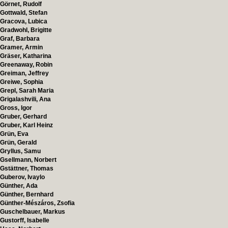
Görnet, Rudolf
Gottwald, Stefan
Gracova, Lubica
Gradwohl, Brigitte
Graf, Barbara
Gramer, Armin
Gräser, Katharina
Greenaway, Robin
Greiman, Jeffrey
Greiwe, Sophia
Grepl, Sarah Maria
Grigalashvili, Ana
Gross, Igor
Gruber, Gerhard
Gruber, Karl Heinz
Grün, Eva
Grün, Gerald
Gryllus, Samu
Gsellmann, Norbert
Gstättner, Thomas
Guberov, Ivaylo
Günther, Ada
Günther, Bernhard
Günther-Mészáros, Zsofia
Guschelbauer, Markus
Gustorff, Isabelle