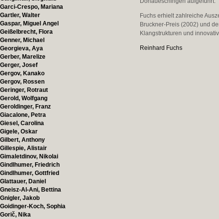
Donaueschingen aufgeführt.
Garci-Crespo, Mariana
Gartler, Walter
Fuchs erhielt zahlreiche Aus
Gaspar, Miguel Angel
Bruckner-Preis (2002) und d
Geißelbrecht, Flora
Klangstrukturen und innovati
Genner, Michael
Reinhard Fuchs
Georgieva, Aya
Gerber, Marelize
Gerger, Josef
Gergov, Kanako
Gergov, Rossen
Geringer, Rotraut
Gerold, Wolfgang
Geroldinger, Franz
Giacalone, Petra
Giesel, Carolina
Gigele, Oskar
Gilbert, Anthony
Gillespie, Alistair
Gimaletdinov, Nikolai
Gindlhumer, Friedrich
Gindlhumer, Gottfried
Glattauer, Daniel
Gneisz-Al-Ani, Bettina
Gnigler, Jakob
Goidinger-Koch, Sophia
Gorič, Nika