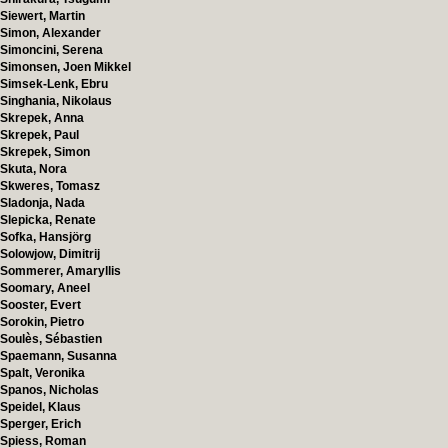
Siewert, Martin
Simon, Alexander
Simoncini, Serena
Simonsen, Joen Mikkel
Simsek-Lenk, Ebru
Singhania, Nikolaus
Skrepek, Anna
Skrepek, Paul
Skrepek, Simon
Skuta, Nora
Skweres, Tomasz
Sladonja, Nada
Slepicka, Renate
Sofka, Hansjörg
Solowjow, Dimitrij
Sommerer, Amaryllis
Soomary, Aneel
Sooster, Evert
Sorokin, Pietro
Soulès, Sébastien
Spaemann, Susanna
Spalt, Veronika
Spanos, Nicholas
Speidel, Klaus
Sperger, Erich
Spiess, Roman