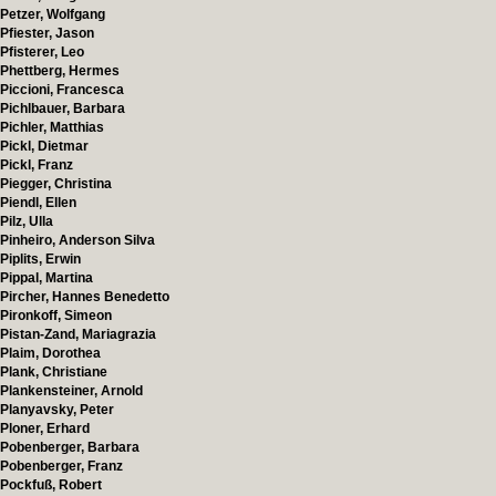
Petzer, Wolfgang
Pfiester, Jason
Pfisterer, Leo
Phettberg, Hermes
Piccioni, Francesca
Pichlbauer, Barbara
Pichler, Matthias
Pickl, Dietmar
Pickl, Franz
Piegger, Christina
Piendl, Ellen
Pilz, Ulla
Pinheiro, Anderson Silva
Piplits, Erwin
Pippal, Martina
Pircher, Hannes Benedetto
Pironkoff, Simeon
Pistan-Zand, Mariagrazia
Plaim, Dorothea
Plank, Christiane
Plankensteiner, Arnold
Planyavsky, Peter
Ploner, Erhard
Pobenberger, Barbara
Pobenberger, Franz
Pockfuß, Robert