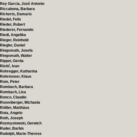
Rey Garcia, José Antonio
Riccabona, Barbara
Richerts, Damaris
Riedel, Felix
Rieder, Robert
Riederer, Fernando
Riedl, Angelika
Rieger, Reinhold
Riegler, Daniel
Ringsmuth, Josefa
Ringsmuth, Walter
Rippel, Gerda
Ristić, Ivan
Rohregger, Katharina
Rohrmoser, Klaus
Rom, Peter
Rombach, Barbara
Rombach, Lisa
Ronco, Claudio
Rosenberger, Michaela
Rößler, Matthäus
Rota, Angelo
Roth, Joseph
Rozmyslowski, Gerwich
Ruder, Barbis
Rudolph, Marie-Therese