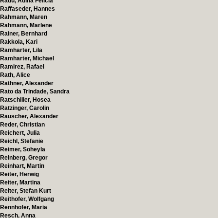
Radu, Adina Felicia
Raffaseder, Hannes
Rahmann, Maren
Rahmann, Marlene
Rainer, Bernhard
Rakkola, Kari
Ramharter, Lila
Ramharter, Michael
Ramirez, Rafael
Rath, Alice
Rathner, Alexander
Rato da Trindade, Sandra
Ratschiller, Hosea
Ratzinger, Carolin
Rauscher, Alexander
Reder, Christian
Reichert, Julia
Reichl, Stefanie
Reimer, Soheyla
Reinberg, Gregor
Reinhart, Martin
Reiter, Herwig
Reiter, Martina
Reiter, Stefan Kurt
Reithofer, Wolfgang
Rennhofer, Maria
Resch, Anna