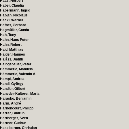
Haas, Norbert
Haber, Claudia
Habermann, Ingrid
Habjan, Nikolaus
Hackl, Werner
Hafner, Gerhard
Hagmüller, Gunda
Hah, Tony
Hahn, Hans Peter
Hahn, Robert
Haid, Matthias
Haider, Hannes
Halász, Judith
Halbgebauer, Peter
Hämmerle, Manuela
Hämmerle, Valentin A.
Hampl, Andrea
Handl, György
Handler, Gilbert
Haneder-Kulterer, Maria
Harasko, Benjamin
Harm, André
Harnoncourt, Philipp
Harrer, Gudrun
Hartberger, Sven
Hartner, Gudrun
Haselberger, Christian