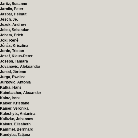
Jaritz, Susanne
Jarolin, Peter
Jasbar, Helmut
Jesch, Je.
Jezek, Andrew
Jobst, Sebastian
Joham, Erich
Jokl, René
Jónás, Krisztina
Jorde, Tristan
Josef, Klaus-Peter
Joseph, Tamara
Jovanovic, Aleksandar
Junod, Jérôme
Jurga, Ewelina
Jurkovic, Antonia
Kafka, Hans
Kaimbacher, Alexander
Kainz, Irene
Kaiser, Kristiane
Kaiser, Veronika
Kalechyts, Antanina
Kalitzke, Johannes
Kalous, Elisabeth
Kammel, Bernhard
Kandyba, Tatjana