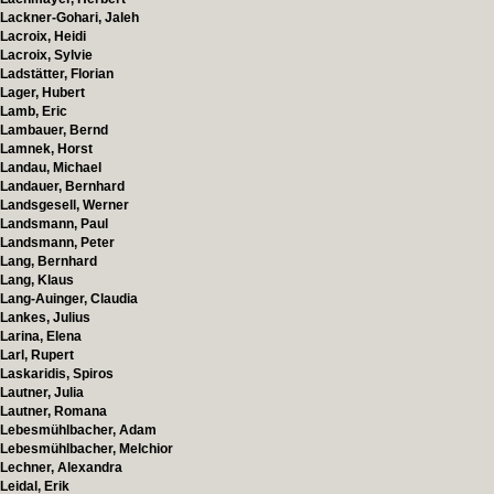
Lackner-Gohari, Jaleh
Lacroix, Heidi
Lacroix, Sylvie
Ladstätter, Florian
Lager, Hubert
Lamb, Eric
Lambauer, Bernd
Lamnek, Horst
Landau, Michael
Landauer, Bernhard
Landsgesell, Werner
Landsmann, Paul
Landsmann, Peter
Lang, Bernhard
Lang, Klaus
Lang-Auinger, Claudia
Lankes, Julius
Larina, Elena
Larl, Rupert
Laskaridis, Spiros
Lautner, Julia
Lautner, Romana
Lebesmühlbacher, Adam
Lebesmühlbacher, Melchior
Lechner, Alexandra
Leidal, Erik