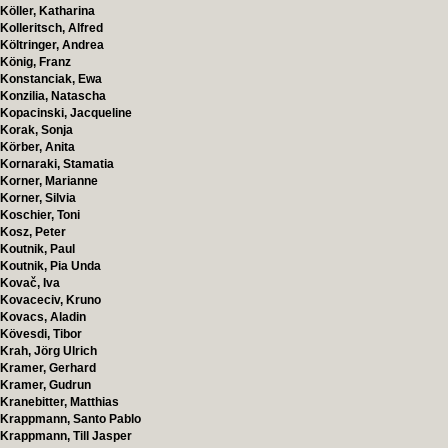
Köller, Katharina
Kolleritsch, Alfred
Költringer, Andrea
König, Franz
Konstanciak, Ewa
Konzilia, Natascha
Kopacinski, Jacqueline
Korak, Sonja
Körber, Anita
Kornaraki, Stamatia
Korner, Marianne
Korner, Silvia
Koschier, Toni
Kosz, Peter
Koutnik, Paul
Koutnik, Pia Unda
Kovač, Iva
Kovaceciv, Kruno
Kovacs, Aladin
Kövesdi, Tibor
Krah, Jörg Ulrich
Kramer, Gerhard
Kramer, Gudrun
Kranebitter, Matthias
Krappmann, Santo Pablo
Krappmann, Till Jasper