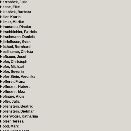
Herrnböck, Julia
Hesse, Elke
Hiesböck, Barbara
Hiller, Katrin
Hilmar, Merike
Hiramatsu, Risako
Hirschbichler, Patricia
Hirschmann, Daniela
Hjörleifsson, Sven
Höchtel, Bernhard
Hoellhumer, Christa
Hofbauer, Josef
Hofer, Christoph
Hofer, Michael
Höfer, Severin
Hofer-Stein, Veronika
Hofferer, Franz
Hoffmann, Hubert
Hoffmann, Max
Hofinger, Alois
Höfler, Julia
Hollenstein, Beatrix
Hollenstein, Dietmar
Hollerwöger, Katharina
Holzer, Teresa
Hood, Marc