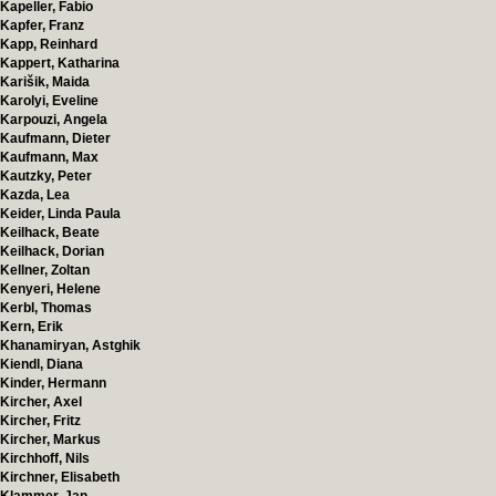
Kapeller, Fabio
Kapfer, Franz
Kapp, Reinhard
Kappert, Katharina
Karišik, Maida
Karolyi, Eveline
Karpouzi, Angela
Kaufmann, Dieter
Kaufmann, Max
Kautzky, Peter
Kazda, Lea
Keider, Linda Paula
Keilhack, Beate
Keilhack, Dorian
Kellner, Zoltan
Kenyeri, Helene
Kerbl, Thomas
Kern, Erik
Khanamiryan, Astghik
Kiendl, Diana
Kinder, Hermann
Kircher, Axel
Kircher, Fritz
Kircher, Markus
Kirchhoff, Nils
Kirchner, Elisabeth