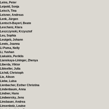
Leins, Peter
Leipold, Sonja
Leisch, Tina
Leisner, Andreas
Lenk, Jürgen
Lentsch-Bayerl, Beate
Leschanz, Klara
Leszczynski, Krzysztof
Leu, Sophia
Leutgeb, Johann
Lewis, Joanna
Li Puma, Nelly
Li, Yushan
Liakakis, Periklis
Lianskaya-Lininger, Zhenya
Liberda, Viktor
Libiseller, Julia
Lichdi, Christoph
Lie, Alison
Liebe, Luisa
Lienbacher, Esther Christina
Lindenbaum, Anna
Lindner, Hans
Lindworsky, Jens
Linsbauer, Andrea
Linsenbolz, Louise