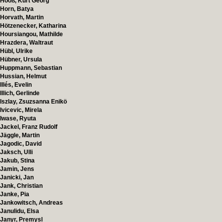
Hooß, Kurt Georg
Horn, Batya
Horvath, Martin
Hötzenecker, Katharina
Hoursiangou, Mathilde
Hrazdera, Waltraut
Hübl, Ulrike
Hübner, Ursula
Huppmann, Sebastian
Hussian, Helmut
Illés, Evelin
Illich, Gerlinde
Iszlay, Zsuzsanna Enikö
Ivicevic, Mirela
Iwase, Ryuta
Jackel, Franz Rudolf
Jäggle, Martin
Jagodic, David
Jaksch, Ulli
Jakub, Stina
Jamin, Jens
Janicki, Jan
Jank, Christian
Janke, Pia
Jankowitsch, Andreas
Janulidu, Elsa
Janyr, Premysl