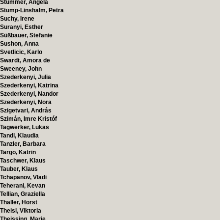
Stummer, Angela
Stump-Linshalm, Petra
Suchy, Irene
Suranyi, Esther
Süßbauer, Stefanie
Sushon, Anna
Svetlicic, Karlo
Swardt, Amora de
Sweeney, John
Szederkenyi, Julia
Szederkenyi, Katrina
Szederkenyi, Nandor
Szederkenyi, Nora
Szigetvari, András
Szimán, Imre Kristóf
Tagwerker, Lukas
Tandl, Klaudia
Tanzler, Barbara
Targo, Katrin
Taschwer, Klaus
Tauber, Klaus
Tchapanov, Vladi
Teherani, Kevan
Tellian, Graziella
Thaller, Horst
Theisl, Viktoria
Theissing, Marie