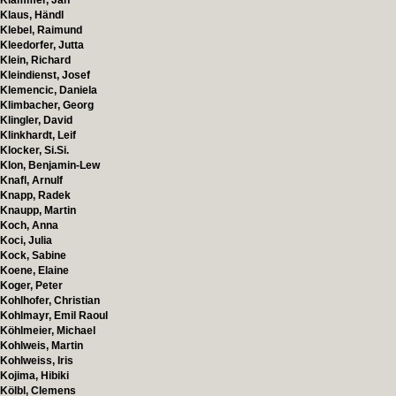
Klammer, Jan
Klaus, Händl
Klebel, Raimund
Kleedorfer, Jutta
Klein, Richard
Kleindienst, Josef
Klemencic, Daniela
Klimbacher, Georg
Klingler, David
Klinkhardt, Leif
Klocker, Si.Si.
Klon, Benjamin-Lew
Knafl, Arnulf
Knapp, Radek
Knaupp, Martin
Koch, Anna
Koci, Julia
Kock, Sabine
Koene, Elaine
Koger, Peter
Kohlhofer, Christian
Kohlmayr, Emil Raoul
Köhlmeier, Michael
Kohlweis, Martin
Kohlweiss, Iris
Kojima, Hibiki
Kölbl, Clemens