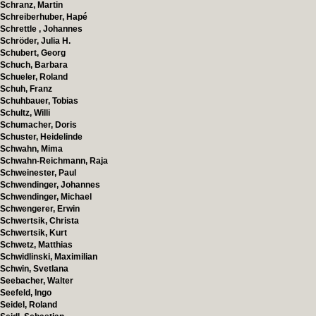
Schranz, Martin
Schreiberhuber, Hapé
Schrettle , Johannes
Schröder, Julia H.
Schubert, Georg
Schuch, Barbara
Schueler, Roland
Schuh, Franz
Schuhbauer, Tobias
Schultz, Willi
Schumacher, Doris
Schuster, Heidelinde
Schwahn, Mima
Schwahn-Reichmann, Raja
Schweinester, Paul
Schwendinger, Johannes
Schwendinger, Michael
Schwengerer, Erwin
Schwertsik, Christa
Schwertsik, Kurt
Schwetz, Matthias
Schwidlinski, Maximilian
Schwin, Svetlana
Seebacher, Walter
Seefeld, Ingo
Seidel, Roland