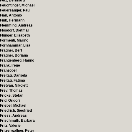
Fetz, Bernhard
Feuchtinger, Michael
Feuersänger, Paul
Fian, Antonio
Fink, Hermann
Flemming, Andreas
Flosdorf, Dietmar
Flunger, Elisabeth
Formenti, Marino
Fornhammar, Lisa
Fragner, Bert
Fragner, Boriana
Frangenberg, Hanno
Frank, Irene
Franzobel
Freitag, Danijela
Freitag, Fatima
Fretyán, Nikolett
Frey, Thomas
Fricke, Stefan
Frid, Grigori
Friebel, Michael
Friedrich, Siegfried
Friess, Andreas
Frischmuth, Barbara
Fritz, Valerie
Fritzenwallner, Peter