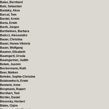
Balas, Bernhard
Bals, Sebastian
Banlaky, Akos
Barcal, Tom
Bardel, Armin
Barta, Erwin
Barth, Jürgen
Barthelmes, Barbara
Baticci, Alessandro
Bauer, Christina
Bauer, Hanna Viktoria
Bauer, Wolfgang
Baumer, Elisabeth
Baumgartl, Ursula
Baumgartner, Judith
Bebek, Jasmin
Beckermann, Ruth
Beer, Maiken
Behnke, Sophie-Christine
Belakowitsch, Erwin
Bennent, Anne
Bergmann, Rupert
Bernhart, Toni
Bichler, Daniel
Bisovsky, Herbert
Blake, Claire