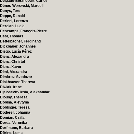
Delgado-Betancourt, Carlos
Dénes-Worowski, Marcell
Denys, Tore
Deppe, Renald
Derinni, Lorenzo
Deroian, Lucie
Descamps, François-Pierre
Desi, Thomas
Dettelbacher, Ferdinand
Dickbauer, Johannes
Diego, Lucía Pérez
Dienz, Alexandra
Dienz, Christof
Dienz, Xaver
Dimi, Alexandra
Dimitrov, Svetlozar
Dinkhauser, Theresa
Diwiak, Irene
Djelosevic-Tesla, Aleksandar
Dlouhy, Theresa
Dobina, Alevtyna
Doblinger, Teresa
Doderer, Johanna
Domjan, Csilla
Dorda, Veronika
Dorfmann, Barbara
Döring, Loma