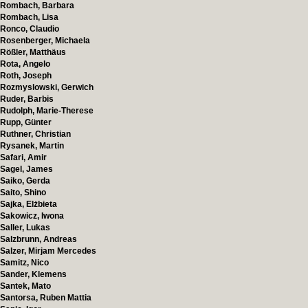
Rombach, Barbara
Rombach, Lisa
Ronco, Claudio
Rosenberger, Michaela
Rößler, Matthäus
Rota, Angelo
Roth, Joseph
Rozmyslowski, Gerwich
Ruder, Barbis
Rudolph, Marie-Therese
Rupp, Günter
Ruthner, Christian
Rysanek, Martin
Safari, Amir
Sagel, James
Saiko, Gerda
Saito, Shino
Sajka, Elżbieta
Sakowicz, Iwona
Saller, Lukas
Salzbrunn, Andreas
Salzer, Mirjam Mercedes
Samitz, Nico
Sander, Klemens
Santek, Mato
Santorsa, Ruben Mattia