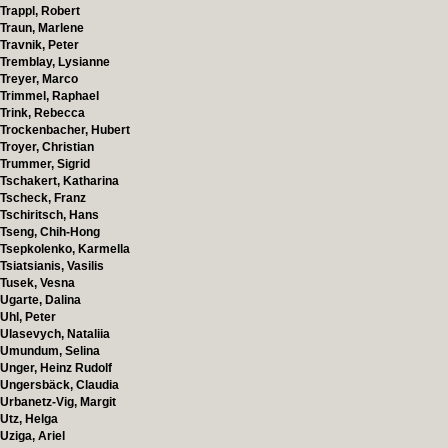
Trappl, Robert
Traun, Marlene
Travnik, Peter
Tremblay, Lysianne
Treyer, Marco
Trimmel, Raphael
Trink, Rebecca
Trockenbacher, Hubert
Troyer, Christian
Trummer, Sigrid
Tschakert, Katharina
Tscheck, Franz
Tschiritsch, Hans
Tseng, Chih-Hong
Tsepkolenko, Karmella
Tsiatsianis, Vasilis
Tusek, Vesna
Ugarte, Dalina
Uhl, Peter
Ulasevych, Nataliia
Umundum, Selina
Unger, Heinz Rudolf
Ungersbäck, Claudia
Urbanetz-Vig, Margit
Utz, Helga
Uziga, Ariel