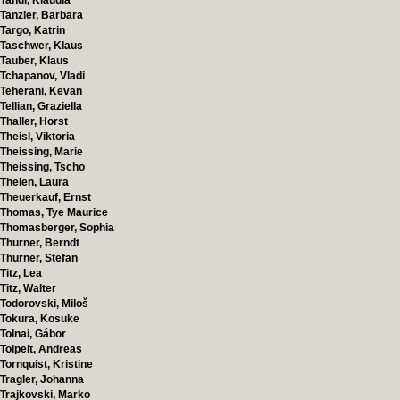
Tandl, Klaudia
Tanzler, Barbara
Targo, Katrin
Taschwer, Klaus
Tauber, Klaus
Tchapanov, Vladi
Teherani, Kevan
Tellian, Graziella
Thaller, Horst
Theisl, Viktoria
Theissing, Marie
Theissing, Tscho
Thelen, Laura
Theuerkauf, Ernst
Thomas, Tye Maurice
Thomasberger, Sophia
Thurner, Berndt
Thurner, Stefan
Titz, Lea
Titz, Walter
Todorovski, Miloš
Tokura, Kosuke
Tolnai, Gábor
Tolpeit, Andreas
Tornquist, Kristine
Tragler, Johanna
Trajkovski, Marko