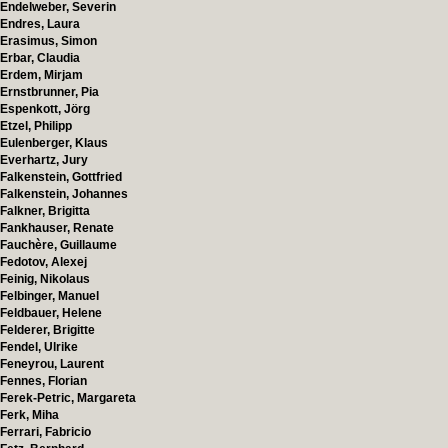
Endelweber, Severin
Endres, Laura
Erasimus, Simon
Erbar, Claudia
Erdem, Mirjam
Ernstbrunner, Pia
Espenkott, Jörg
Etzel, Philipp
Eulenberger, Klaus
Everhartz, Jury
Falkenstein, Gottfried
Falkenstein, Johannes
Falkner, Brigitta
Fankhauser, Renate
Fauchère, Guillaume
Fedotov, Alexej
Feinig, Nikolaus
Felbinger, Manuel
Feldbauer, Helene
Felderer, Brigitte
Fendel, Ulrike
Feneyrou, Laurent
Fennes, Florian
Ferek-Petric, Margareta
Ferk, Miha
Ferrari, Fabricio