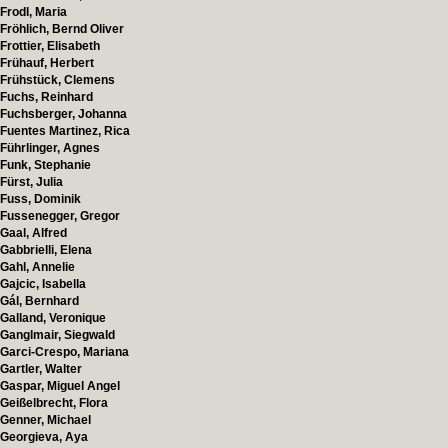
Frodl, Maria
Fröhlich, Bernd Oliver
Frottier, Elisabeth
Frühauf, Herbert
Frühstück, Clemens
Fuchs, Reinhard
Fuchsberger, Johanna
Fuentes Martinez, Rica
Führlinger, Agnes
Funk, Stephanie
Fürst, Julia
Fuss, Dominik
Fussenegger, Gregor
Gaal, Alfred
Gabbrielli, Elena
Gahl, Annelie
Gajcic, Isabella
Gál, Bernhard
Galland, Veronique
Ganglmair, Siegwald
Garci-Crespo, Mariana
Gartler, Walter
Gaspar, Miguel Angel
Geißelbrecht, Flora
Genner, Michael
Georgieva, Aya