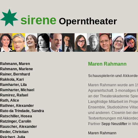
sirene
Operntheater
Maren Rahmann
Rahmann, Maren
Rahmann, Marlene
Rainer, Bernhard
Schauspielerin und Akkordeo
Rakkola, Kari
Ramharter, Lila
Maren Rahmann wurde am 196
Ramharter, Michael
Agrarwirtschaft. 3-monatiges 
Ramirez, Rafael
an der Theaterakademie Spiel
Rath, Alice
Langfristige Mitarbeit im Pro
Rathner, Alexander
Ensemble, Studiobühne Villach
Rato da Trindade, Sandra
und anderen. Clownin bei d
Ratschiller, Hosea
Textvertonungen mit Akkorde
Ratzinger, Carolin
Partner
Sepp Neustifter
in Wi
Rauscher, Alexander
Reder, Christian
Maren Rahmann
Reichert, Julia