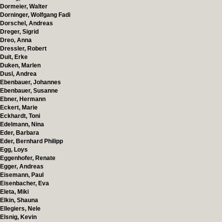
Dormeier, Walter
Dorninger, Wolfgang Fadi
Dorschel, Andreas
Dreger, Sigrid
Dreo, Anna
Dressler, Robert
Duit, Erke
Duken, Marlen
Dusl, Andrea
Ebenbauer, Johannes
Ebenbauer, Susanne
Ebner, Hermann
Eckert, Marie
Eckhardt, Toni
Edelmann, Nina
Eder, Barbara
Eder, Bernhard Philipp
Egg, Loys
Eggenhofer, Renate
Egger, Andreas
Eisemann, Paul
Eisenbacher, Eva
Eleta, Miki
Elkin, Shauna
Ellegiers, Nele
Elsnig, Kevin