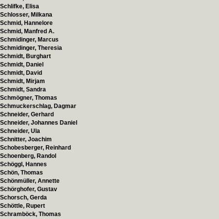
Schlifke, Elisa
Schlosser, Milkana
Schmid, Hannelore
Schmid, Manfred A.
Schmidinger, Marcus
Schmidinger, Theresia
Schmidt, Burghart
Schmidt, Daniel
Schmidt, David
Schmidt, Mirjam
Schmidt, Sandra
Schmögner, Thomas
Schmuckerschlag, Dagmar
Schneider, Gerhard
Schneider, Johannes Daniel
Schneider, Ula
Schnitter, Joachim
Schobesberger, Reinhard
Schoenberg, Randol
Schöggl, Hannes
Schön, Thomas
Schönmüller, Annette
Schörghofer, Gustav
Schorsch, Gerda
Schöttle, Rupert
Schramböck, Thomas