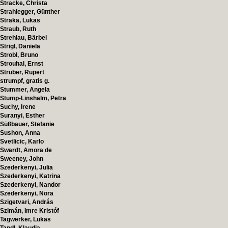
Stracke, Christa
Strahlegger, Günther
Straka, Lukas
Straub, Ruth
Strehlau, Bärbel
Strigl, Daniela
Strobl, Bruno
Strouhal, Ernst
Struber, Rupert
strumpf, gratis g.
Stummer, Angela
Stump-Linshalm, Petra
Suchy, Irene
Suranyi, Esther
Süßbauer, Stefanie
Sushon, Anna
Svetlicic, Karlo
Swardt, Amora de
Sweeney, John
Szederkenyi, Julia
Szederkenyi, Katrina
Szederkenyi, Nandor
Szederkenyi, Nora
Szigetvari, András
Szimán, Imre Kristóf
Tagwerker, Lukas