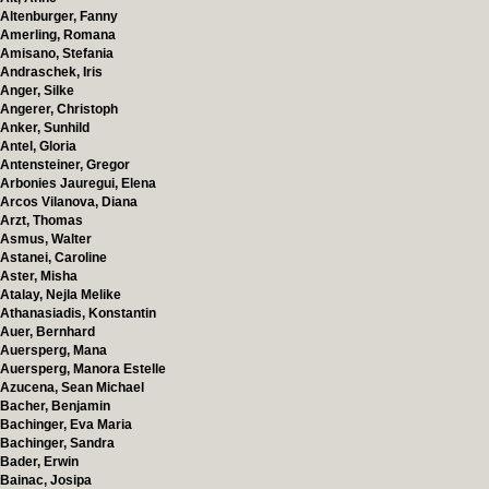
Altenburger, Fanny
Amerling, Romana
Amisano, Stefania
Andraschek, Iris
Anger, Silke
Angerer, Christoph
Anker, Sunhild
Antel, Gloria
Antensteiner, Gregor
Arbonies Jauregui, Elena
Arcos Vilanova, Diana
Arzt, Thomas
Asmus, Walter
Astanei, Caroline
Aster, Misha
Atalay, Nejla Melike
Athanasiadis, Konstantin
Auer, Bernhard
Auersperg, Mana
Auersperg, Manora Estelle
Azucena, Sean Michael
Bacher, Benjamin
Bachinger, Eva Maria
Bachinger, Sandra
Bader, Erwin
Bainac, Josipa