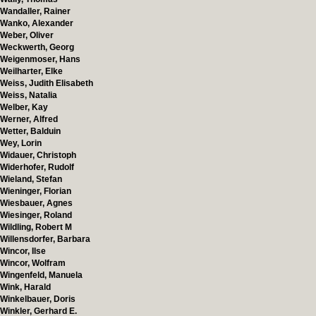
Wandaller, Rainer
Wanko, Alexander
Weber, Oliver
Weckwerth, Georg
Weigenmoser, Hans
Weilharter, Elke
Weiss, Judith Elisabeth
Weiss, Natalia
Welber, Kay
Werner, Alfred
Wetter, Balduin
Wey, Lorin
Widauer, Christoph
Widerhofer, Rudolf
Wieland, Stefan
Wieninger, Florian
Wiesbauer, Agnes
Wiesinger, Roland
Wildling, Robert M
Willensdorfer, Barbara
Wincor, Ilse
Wincor, Wolfram
Wingenfeld, Manuela
Wink, Harald
Winkelbauer, Doris
Winkler, Gerhard E.