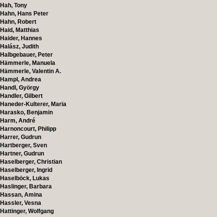
Hah, Tony
Hahn, Hans Peter
Hahn, Robert
Haid, Matthias
Haider, Hannes
Halász, Judith
Halbgebauer, Peter
Hämmerle, Manuela
Hämmerle, Valentin A.
Hampl, Andrea
Handl, György
Handler, Gilbert
Haneder-Kulterer, Maria
Harasko, Benjamin
Harm, André
Harnoncourt, Philipp
Harrer, Gudrun
Hartberger, Sven
Hartner, Gudrun
Haselberger, Christian
Haselberger, Ingrid
Haselböck, Lukas
Haslinger, Barbara
Hassan, Amina
Hassler, Vesna
Hattinger, Wolfgang