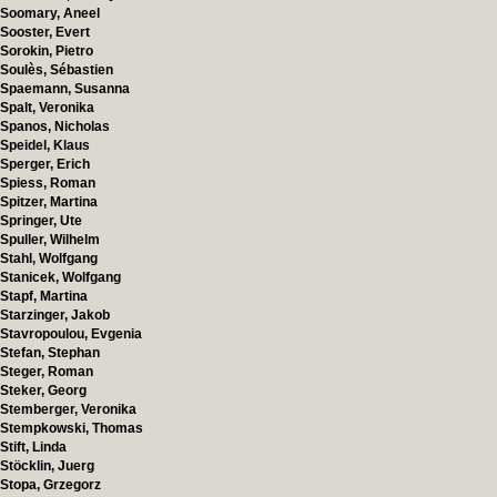
Soomary, Aneel
Sooster, Evert
Sorokin, Pietro
Soulès, Sébastien
Spaemann, Susanna
Spalt, Veronika
Spanos, Nicholas
Speidel, Klaus
Sperger, Erich
Spiess, Roman
Spitzer, Martina
Springer, Ute
Spuller, Wilhelm
Stahl, Wolfgang
Stanicek, Wolfgang
Stapf, Martina
Starzinger, Jakob
Stavropoulou, Evgenia
Stefan, Stephan
Steger, Roman
Steker, Georg
Stemberger, Veronika
Stempkowski, Thomas
Stift, Linda
Stöcklin, Juerg
Stopa, Grzegorz