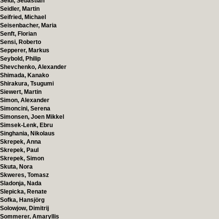
Seidl, Sebastian
Seidler, Martin
Seifried, Michael
Seisenbacher, Maria
Senft, Florian
Sensi, Roberto
Sepperer, Markus
Seybold, Philip
Shevchenko, Alexander
Shimada, Kanako
Shirakura, Tsugumi
Siewert, Martin
Simon, Alexander
Simoncini, Serena
Simonsen, Joen Mikkel
Simsek-Lenk, Ebru
Singhania, Nikolaus
Skrepek, Anna
Skrepek, Paul
Skrepek, Simon
Skuta, Nora
Skweres, Tomasz
Sladonja, Nada
Slepicka, Renate
Sofka, Hansjörg
Solowjow, Dimitrij
Sommerer, Amaryllis