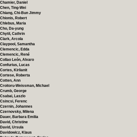
Chamier, Daniel
Chen, Ting-Wei
Chiang, Chi-Bun Jimmy
Chionis, Robert
Chlebus, Maria
Cho, Da-yung
Chytil, Cathrin
Clark, Arcola
Claypool, Samantha
Clemencic, Edda
Clemencic, René
Collao León, Alvaro
Confurius, Lucas
Cortes, Kirlianit
Cortese, Roberta
Cotten, Ann
Croitoru-Weissman, Michael
Crumb, George
Csabai, Laszlo
Csincsi, Ferenc
Czernin, Johannes
Czernovsky, Milena
Dauer, Barbara Emilia
David, Christine
David, Ursula
Davidowicz, Klaus