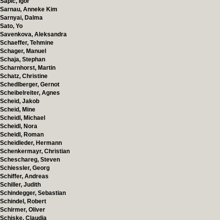
Sapic, Igor
Sarnau, Anneke Kim
Sarnyai, Dalma
Sato, Yo
Savenkova, Aleksandra
Schaeffer, Tehmine
Schager, Manuel
Schaja, Stephan
Scharnhorst, Martin
Schatz, Christine
Schedlberger, Gernot
Scheibelreiter, Agnes
Scheid, Jakob
Scheid, Mine
Scheidl, Michael
Scheidl, Nora
Scheidl, Roman
Scheidleder, Hermann
Schenkermayr, Christian
Scheschareg, Steven
Schiessler, Georg
Schiffer, Andreas
Schiller, Judith
Schindegger, Sebastian
Schindel, Robert
Schirmer, Oliver
Schiske, Claudia