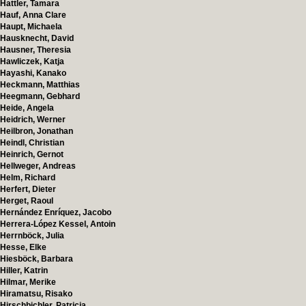
Hattler, Tamara
Hauf, Anna Clare
Haupt, Michaela
Hausknecht, David
Hausner, Theresia
Hawliczek, Katja
Hayashi, Kanako
Heckmann, Matthias
Heegmann, Gebhard
Heide, Angela
Heidrich, Werner
Heilbron, Jonathan
Heindl, Christian
Heinrich, Gernot
Hellweger, Andreas
Helm, Richard
Herfert, Dieter
Herget, Raoul
Hernández Enríquez, Jacobo
Herrera-López Kessel, Antoin
Herrnböck, Julia
Hesse, Elke
Hiesböck, Barbara
Hiller, Katrin
Hilmar, Merike
Hiramatsu, Risako
Hirschbichler, Patricia