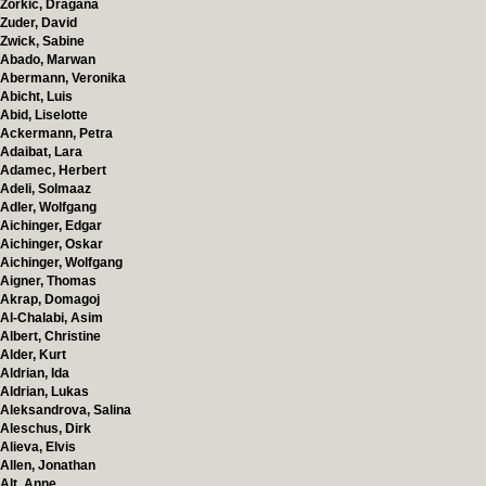
Zorkic, Dragana
Zuder, David
Zwick, Sabine
Abado, Marwan
Abermann, Veronika
Abicht, Luis
Abid, Liselotte
Ackermann, Petra
Adaibat, Lara
Adamec, Herbert
Adeli, Solmaaz
Adler, Wolfgang
Aichinger, Edgar
Aichinger, Oskar
Aichinger, Wolfgang
Aigner, Thomas
Akrap, Domagoj
Al-Chalabi, Asim
Albert, Christine
Alder, Kurt
Aldrian, Ida
Aldrian, Lukas
Aleksandrova, Salina
Aleschus, Dirk
Alieva, Elvis
Allen, Jonathan
Alt, Anne