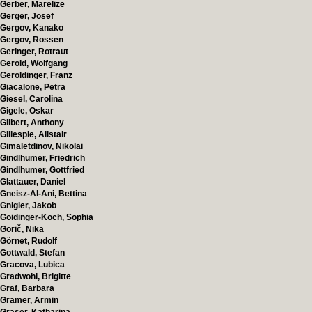
Gerber, Marelize
Gerger, Josef
Gergov, Kanako
Gergov, Rossen
Geringer, Rotraut
Gerold, Wolfgang
Geroldinger, Franz
Giacalone, Petra
Giesel, Carolina
Gigele, Oskar
Gilbert, Anthony
Gillespie, Alistair
Gimaletdinov, Nikolai
Gindlhumer, Friedrich
Gindlhumer, Gottfried
Glattauer, Daniel
Gneisz-Al-Ani, Bettina
Gnigler, Jakob
Goidinger-Koch, Sophia
Gorič, Nika
Görnet, Rudolf
Gottwald, Stefan
Gracova, Lubica
Gradwohl, Brigitte
Graf, Barbara
Gramer, Armin