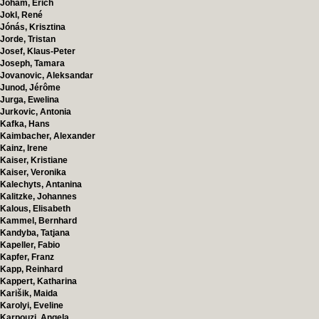
Joham, Erich
Jokl, René
Jónás, Krisztina
Jorde, Tristan
Josef, Klaus-Peter
Joseph, Tamara
Jovanovic, Aleksandar
Junod, Jérôme
Jurga, Ewelina
Jurkovic, Antonia
Kafka, Hans
Kaimbacher, Alexander
Kainz, Irene
Kaiser, Kristiane
Kaiser, Veronika
Kalechyts, Antanina
Kalitzke, Johannes
Kalous, Elisabeth
Kammel, Bernhard
Kandyba, Tatjana
Kapeller, Fabio
Kapfer, Franz
Kapp, Reinhard
Kappert, Katharina
Karišik, Maida
Karolyi, Eveline
Karpouzi, Angela