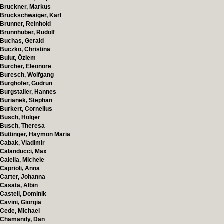
Bruckner, Markus
Bruckschwaiger, Karl
Brunner, Reinhold
Brunnhuber, Rudolf
Buchas, Gerald
Buczko, Christina
Bulut, Özlem
Bürcher, Eleonore
Buresch, Wolfgang
Burghofer, Gudrun
Burgstaller, Hannes
Burianek, Stephan
Burkert, Cornelius
Busch, Holger
Busch, Theresa
Buttinger, Haymon Maria
Cabak, Vladimir
Calanducci, Max
Calella, Michele
Caprioli, Anna
Carter, Johanna
Casata, Albin
Castell, Dominik
Cavini, Giorgia
Cede, Michael
Chamandy, Dan