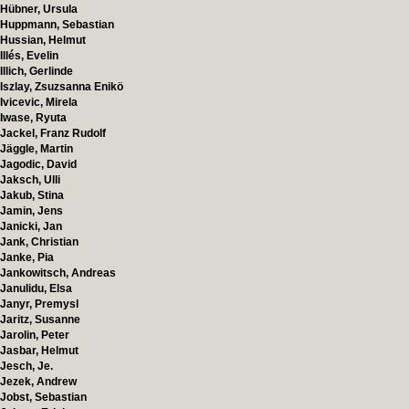
Hübner, Ursula
Huppmann, Sebastian
Hussian, Helmut
Illés, Evelin
Illich, Gerlinde
Iszlay, Zsuzsanna Enikö
Ivicevic, Mirela
Iwase, Ryuta
Jackel, Franz Rudolf
Jäggle, Martin
Jagodic, David
Jaksch, Ulli
Jakub, Stina
Jamin, Jens
Janicki, Jan
Jank, Christian
Janke, Pia
Jankowitsch, Andreas
Janulidu, Elsa
Janyr, Premysl
Jaritz, Susanne
Jarolin, Peter
Jasbar, Helmut
Jesch, Je.
Jezek, Andrew
Jobst, Sebastian