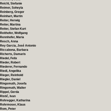
Reichl, Stefanie
Reimer, Soheyla
Reinberg, Gregor
Reinhart, Martin
Reiter, Herwig
Reiter, Martina
Reiter, Stefan Kurt
Reithofer, Wolfgang
Rennhofer, Maria
Resch, Anna
Rey Garcia, José Antonio
Riccabona, Barbara
Richerts, Damaris
Riedel, Felix
Rieder, Robert
Riederer, Fernando
Riedl, Angelika
Rieger, Reinhold
Riegler, Daniel
Ringsmuth, Josefa
Ringsmuth, Walter
Rippel, Gerda
Ristić, Ivan
Rohregger, Katharina
Rohrmoser, Klaus
Rom, Peter