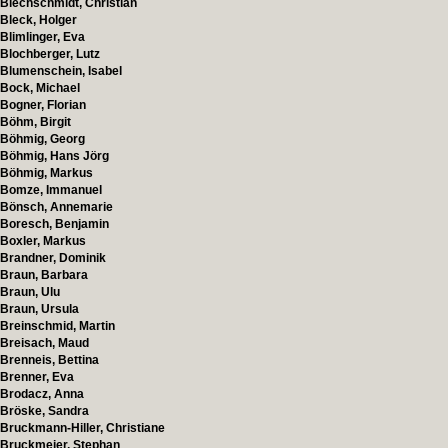
Blechschmidt, Christian
Bleck, Holger
Blimlinger, Eva
Blochberger, Lutz
Blumenschein, Isabel
Bock, Michael
Bogner, Florian
Böhm, Birgit
Böhmig, Georg
Böhmig, Hans Jörg
Böhmig, Markus
Bomze, Immanuel
Bönsch, Annemarie
Boresch, Benjamin
Boxler, Markus
Brandner, Dominik
Braun, Barbara
Braun, Ulu
Braun, Ursula
Breinschmid, Martin
Breisach, Maud
Brenneis, Bettina
Brenner, Eva
Brodacz, Anna
Bröske, Sandra
Bruckmann-Hiller, Christiane
Bruckmeier, Stephan