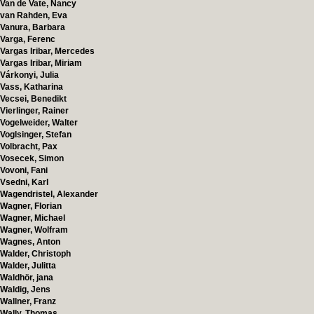
Van de Vate, Nancy
van Rahden, Eva
Vanura, Barbara
Varga, Ferenc
Vargas Iribar, Mercedes
Vargas Iribar, Miriam
Várkonyi, Julia
Vass, Katharina
Vecsei, Benedikt
Vierlinger, Rainer
Vogelweider, Walter
Voglsinger, Stefan
Volbracht, Pax
Vosecek, Simon
Vovoni, Fani
Vsedni, Karl
Wagendristel, Alexander
Wagner, Florian
Wagner, Michael
Wagner, Wolfram
Wagnes, Anton
Walder, Christoph
Walder, Julitta
Waldhör, jana
Waldig, Jens
Wallner, Franz
Wally, Thomas