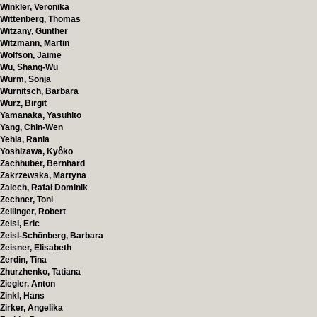
Winkler, Veronika
Wittenberg, Thomas
Witzany, Günther
Witzmann, Martin
Wolfson, Jaime
Wu, Shang-Wu
Wurm, Sonja
Wurnitsch, Barbara
Würz, Birgit
Yamanaka, Yasuhito
Yang, Chin-Wen
Yehia, Rania
Yoshizawa, Kyôko
Zachhuber, Bernhard
Zakrzewska, Martyna
Zalech, Rafał Dominik
Zechner, Toni
Zeilinger, Robert
Zeisl, Eric
Zeisl-Schönberg, Barbara
Zeisner, Elisabeth
Zerdin, Tina
Zhurzhenko, Tatiana
Ziegler, Anton
Zinkl, Hans
Zirker, Angelika