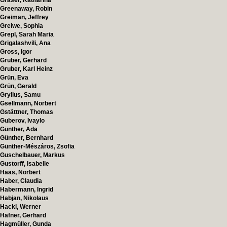
Gräser, Katharina
Greenaway, Robin
Greiman, Jeffrey
Greiwe, Sophia
Grepl, Sarah Maria
Grigalashvili, Ana
Gross, Igor
Gruber, Gerhard
Gruber, Karl Heinz
Grün, Eva
Grün, Gerald
Gryllus, Samu
Gsellmann, Norbert
Gstättner, Thomas
Guberov, Ivaylo
Günther, Ada
Günther, Bernhard
Günther-Mészáros, Zsofia
Guschelbauer, Markus
Gustorff, Isabelle
Haas, Norbert
Haber, Claudia
Habermann, Ingrid
Habjan, Nikolaus
Hackl, Werner
Hafner, Gerhard
Hagmüller, Gunda