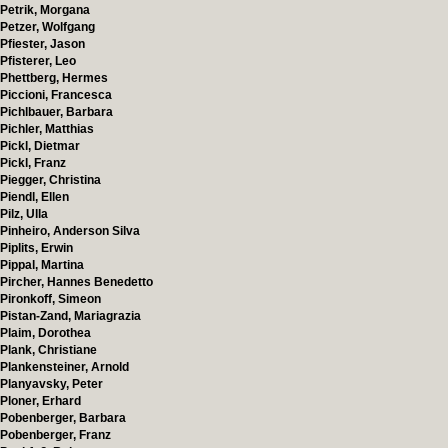
Petrik, Morgana
Petzer, Wolfgang
Pfiester, Jason
Pfisterer, Leo
Phettberg, Hermes
Piccioni, Francesca
Pichlbauer, Barbara
Pichler, Matthias
Pickl, Dietmar
Pickl, Franz
Piegger, Christina
Piendl, Ellen
Pilz, Ulla
Pinheiro, Anderson Silva
Piplits, Erwin
Pippal, Martina
Pircher, Hannes Benedetto
Pironkoff, Simeon
Pistan-Zand, Mariagrazia
Plaim, Dorothea
Plank, Christiane
Plankensteiner, Arnold
Planyavsky, Peter
Ploner, Erhard
Pobenberger, Barbara
Pobenberger, Franz