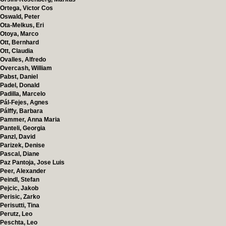
Ortega, Victor Cos
Oswald, Peter
Ota-Melkus, Eri
Otoya, Marco
Ott, Bernhard
Ott, Claudia
Ovalles, Alfredo
Overcash, William
Pabst, Daniel
Padel, Donald
Padilla, Marcelo
Pál-Fejes, Agnes
Pálffy, Barbara
Pammer, Anna Maria
Panteli, Georgia
Panzl, David
Parizek, Denise
Pascal, Diane
Paz Pantoja, Jose Luis
Peer, Alexander
Peindl, Stefan
Pejcic, Jakob
Perisic, Zarko
Perisutti, Tina
Perutz, Leo
Peschta, Leo