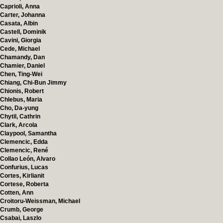
Caprioli, Anna
Carter, Johanna
Casata, Albin
Castell, Dominik
Cavini, Giorgia
Cede, Michael
Chamandy, Dan
Chamier, Daniel
Chen, Ting-Wei
Chiang, Chi-Bun Jimmy
Chionis, Robert
Chlebus, Maria
Cho, Da-yung
Chytil, Cathrin
Clark, Arcola
Claypool, Samantha
Clemencic, Edda
Clemencic, René
Collao León, Alvaro
Confurius, Lucas
Cortes, Kirlianit
Cortese, Roberta
Cotten, Ann
Croitoru-Weissman, Michael
Crumb, George
Csabai, Laszlo