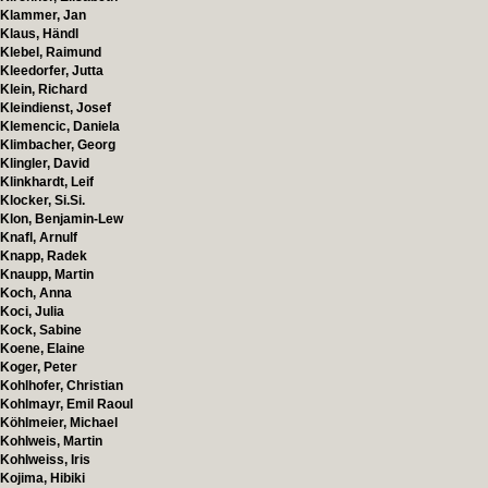
Klammer, Jan
Klaus, Händl
Klebel, Raimund
Kleedorfer, Jutta
Klein, Richard
Kleindienst, Josef
Klemencic, Daniela
Klimbacher, Georg
Klingler, David
Klinkhardt, Leif
Klocker, Si.Si.
Klon, Benjamin-Lew
Knafl, Arnulf
Knapp, Radek
Knaupp, Martin
Koch, Anna
Koci, Julia
Kock, Sabine
Koene, Elaine
Koger, Peter
Kohlhofer, Christian
Kohlmayr, Emil Raoul
Köhlmeier, Michael
Kohlweis, Martin
Kohlweiss, Iris
Kojima, Hibiki