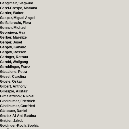
Ganglmair, Siegwald
Garci-Crespo, Mariana
Gartler, Walter
Gaspar, Miguel Angel
Geißelbrecht, Flora
Genner, Michael
Georgieva, Aya
Gerber, Marelize
Gerger, Josef
Gergov, Kanako
Gergov, Rossen
Geringer, Rotraut
Gerold, Wolfgang
Geroldinger, Franz
Giacalone, Petra
Giesel, Carolina
Gigele, Oskar
Gilbert, Anthony
Gillespie, Alistair
Gimaletdinov, Nikolai
Gindlhumer, Friedrich
Gindlhumer, Gottfried
Glattauer, Daniel
Gneisz-Al-Ani, Bettina
Gnigler, Jakob
Goidinger-Koch, Sophia