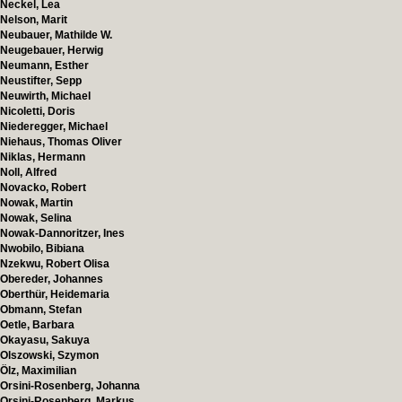
Neckel, Lea
Nelson, Marit
Neubauer, Mathilde W.
Neugebauer, Herwig
Neumann, Esther
Neustifter, Sepp
Neuwirth, Michael
Nicoletti, Doris
Niederegger, Michael
Niehaus, Thomas Oliver
Niklas, Hermann
Noll, Alfred
Novacko, Robert
Nowak, Martin
Nowak, Selina
Nowak-Dannoritzer, Ines
Nwobilo, Bibiana
Nzekwu, Robert Olisa
Obereder, Johannes
Oberthür, Heidemaria
Obmann, Stefan
Oetle, Barbara
Okayasu, Sakuya
Olszowski, Szymon
Ölz, Maximilian
Orsini-Rosenberg, Johanna
Orsini-Rosenberg, Markus