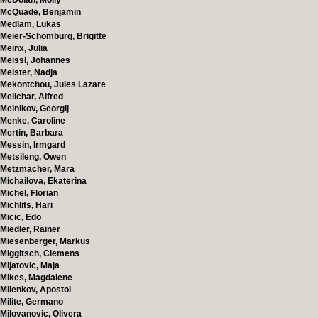
McDolan, Molly
McQuade, Benjamin
Medlam, Lukas
Meier-Schomburg, Brigitte
Meinx, Julia
Meissl, Johannes
Meister, Nadja
Mekontchou, Jules Lazare
Melichar, Alfred
Melnikov, Georgij
Menke, Caroline
Mertin, Barbara
Messin, Irmgard
Metsileng, Owen
Metzmacher, Mara
Michailova, Ekaterina
Michel, Florian
Michlits, Hari
Micic, Edo
Miedler, Rainer
Miesenberger, Markus
Miggitsch, Clemens
Mijatovic, Maja
Mikes, Magdalene
Milenkov, Apostol
Milite, Germano
Milovanovic, Olivera