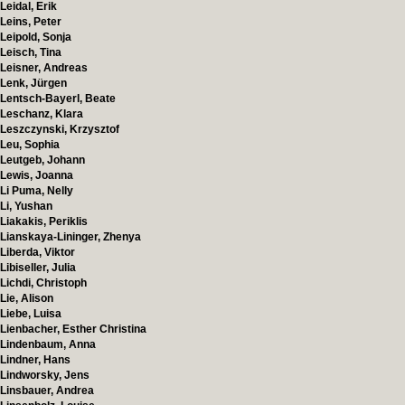
Leidal, Erik
Leins, Peter
Leipold, Sonja
Leisch, Tina
Leisner, Andreas
Lenk, Jürgen
Lentsch-Bayerl, Beate
Leschanz, Klara
Leszczynski, Krzysztof
Leu, Sophia
Leutgeb, Johann
Lewis, Joanna
Li Puma, Nelly
Li, Yushan
Liakakis, Periklis
Lianskaya-Lininger, Zhenya
Liberda, Viktor
Libiseller, Julia
Lichdi, Christoph
Lie, Alison
Liebe, Luisa
Lienbacher, Esther Christina
Lindenbaum, Anna
Lindner, Hans
Lindworsky, Jens
Linsbauer, Andrea