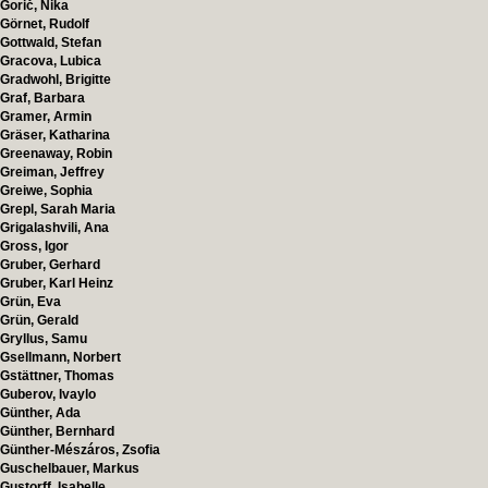
Gorič, Nika
Görnet, Rudolf
Gottwald, Stefan
Gracova, Lubica
Gradwohl, Brigitte
Graf, Barbara
Gramer, Armin
Gräser, Katharina
Greenaway, Robin
Greiman, Jeffrey
Greiwe, Sophia
Grepl, Sarah Maria
Grigalashvili, Ana
Gross, Igor
Gruber, Gerhard
Gruber, Karl Heinz
Grün, Eva
Grün, Gerald
Gryllus, Samu
Gsellmann, Norbert
Gstättner, Thomas
Guberov, Ivaylo
Günther, Ada
Günther, Bernhard
Günther-Mészáros, Zsofia
Guschelbauer, Markus
Gustorff, Isabelle