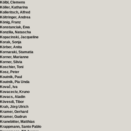
Kölbl, Clemens
Köller, Katharina
Kolleritsch, Alfred
Költringer, Andrea
König, Franz
Konstanciak, Ewa
Konzilia, Natascha
Kopacinski, Jacqueline
Korak, Sonja
Körber, Anita
Kornaraki, Stamatia
Korner, Marianne
Korner, Silvia
Koschier, Toni
Kosz, Peter
Koutnik, Paul
Koutnik, Pia Unda
Kovač, Iva
Kovaceciv, Kruno
Kovacs, Aladin
Kövesdi, Tibor
Krah, Jörg Ulrich
Kramer, Gerhard
Kramer, Gudrun
Kranebitter, Matthias
Krappmann, Santo Pablo