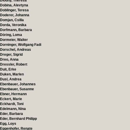
Dlouhy, Theresa
Dobina, Alevtyna
Doblinger, Teresa
Doderer, Johanna
Domjan, Csilla
Dorda, Veronika
Dorfmann, Barbara
Döring, Loma
Dormeier, Walter
Dorninger, Wolfgang Fadi
Dorschel, Andreas
Dreger, Sigrid
Dreo, Anna
Dressler, Robert
Duit, Erke
Duken, Marlen
Dusl, Andrea
Ebenbauer, Johannes
Ebenbauer, Susanne
Ebner, Hermann
Eckert, Marie
Eckhardt, Toni
Edelmann, Nina
Eder, Barbara
Eder, Bernhard Philipp
Egg, Loys
Eggenhofer, Renate