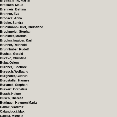
Breinschmid, Martin
Breisach, Maud
Brenneis, Bettina
Brenner, Eva
Brodacz, Anna
Bröske, Sandra
Bruckmann-Hiller, Christiane
Bruckmeier, Stephan
Bruckner, Markus
Bruckschwaiger, Karl
Brunner, Reinhold
Brunnhuber, Rudolf
Buchas, Gerald
Buczko, Christina
Bulut, Özlem
Bürcher, Eleonore
Buresch, Wolfgang
Burghofer, Gudrun
Burgstaller, Hannes
Burianek, Stephan
Burkert, Cornelius
Busch, Holger
Busch, Theresa
Buttinger, Haymon Maria
Cabak, Vladimir
Calanducci, Max
Calella, Michele