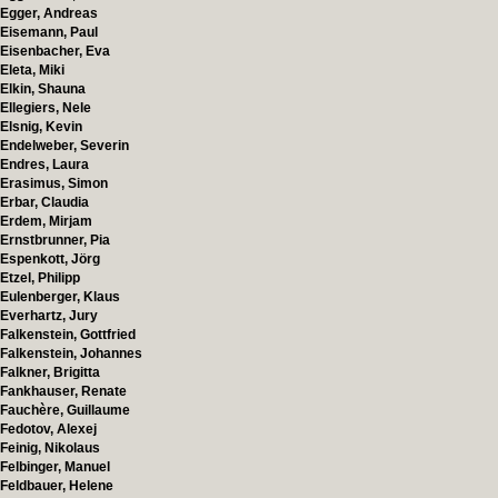
Egger, Andreas
Eisemann, Paul
Eisenbacher, Eva
Eleta, Miki
Elkin, Shauna
Ellegiers, Nele
Elsnig, Kevin
Endelweber, Severin
Endres, Laura
Erasimus, Simon
Erbar, Claudia
Erdem, Mirjam
Ernstbrunner, Pia
Espenkott, Jörg
Etzel, Philipp
Eulenberger, Klaus
Everhartz, Jury
Falkenstein, Gottfried
Falkenstein, Johannes
Falkner, Brigitta
Fankhauser, Renate
Fauchère, Guillaume
Fedotov, Alexej
Feinig, Nikolaus
Felbinger, Manuel
Feldbauer, Helene