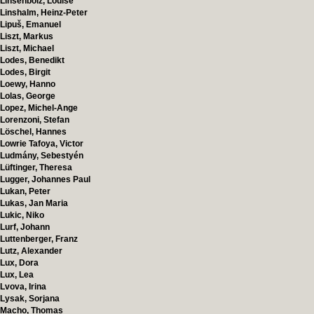
Linsenbolz, Louise
Linshalm, Heinz-Peter
Lipuš, Emanuel
Liszt, Markus
Liszt, Michael
Lodes, Benedikt
Lodes, Birgit
Loewy, Hanno
Lolas, George
Lopez, Michel-Ange
Lorenzoni, Stefan
Löschel, Hannes
Lowrie Tafoya, Victor
Ludmány, Sebestyén
Lüftinger, Theresa
Lugger, Johannes Paul
Lukan, Peter
Lukas, Jan Maria
Lukic, Niko
Lurf, Johann
Luttenberger, Franz
Lutz, Alexander
Lux, Dora
Lux, Lea
Lvova, Irina
Lysak, Sorjana
Macho, Thomas