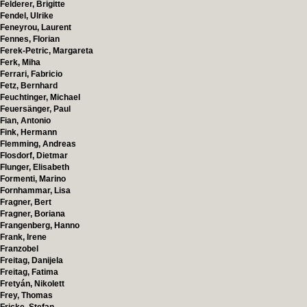
Felderer, Brigitte
Fendel, Ulrike
Feneyrou, Laurent
Fennes, Florian
Ferek-Petric, Margareta
Ferk, Miha
Ferrari, Fabricio
Fetz, Bernhard
Feuchtinger, Michael
Feuersänger, Paul
Fian, Antonio
Fink, Hermann
Flemming, Andreas
Flosdorf, Dietmar
Flunger, Elisabeth
Formenti, Marino
Fornhammar, Lisa
Fragner, Bert
Fragner, Boriana
Frangenberg, Hanno
Frank, Irene
Franzobel
Freitag, Danijela
Freitag, Fatima
Fretyán, Nikolett
Frey, Thomas