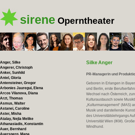
sirene
Operntheater
Silke Anger
Anger, Silke
Angerer, Christoph
Anker, Sunhild
PR-Managerin und Produktion
Antel, Gloria
Antensteiner, Gregor
Geboren in Erlangen in Baye
Arbonies Jauregui, Elena
und Berlin, erste Berufserfah
Arcos Vilanova, Diana
Wechsel nach Österreich, zun
Arzt, Thomas
Kulturaustausch sowie Musik
Asmus, Walter
„Kulturmanagement“ (MAS) an
Astanei, Caroline
Musik und darstellende Kunst
Aster, Misha
des Universitätslehrgangs Au
Atalay, Nejla Melike
Universität Wien (IKM). Große
Athanasiadis, Konstantin
Windhund.
Auer, Bernhard
Auersperg, Mana