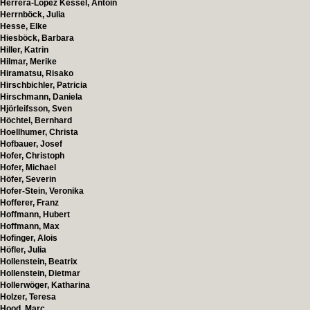
Herrera-López Kessel, Antoin
Herrnböck, Julia
Hesse, Elke
Hiesböck, Barbara
Hiller, Katrin
Hilmar, Merike
Hiramatsu, Risako
Hirschbichler, Patricia
Hirschmann, Daniela
Hjörleifsson, Sven
Höchtel, Bernhard
Hoellhumer, Christa
Hofbauer, Josef
Hofer, Christoph
Hofer, Michael
Höfer, Severin
Hofer-Stein, Veronika
Hofferer, Franz
Hoffmann, Hubert
Hoffmann, Max
Hofinger, Alois
Höfler, Julia
Hollenstein, Beatrix
Hollenstein, Dietmar
Hollerwöger, Katharina
Holzer, Teresa
Hood, Marc