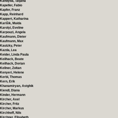
Kandyba, Tatjana
Kapeller, Fabio
Kapfer, Franz
Kapp, Reinhard
Kappert, Katharina
Karišik, Maida
Karolyi, Eveline
Karpouzi, Angela
Kaufmann, Dieter
Kaufmann, Max
Kautzky, Peter
Kazda, Lea
Keider, Linda Paula
Keilhack, Beate
Keilhack, Dorian
Kellner, Zoltan
Kenyeri, Helene
Kerbl, Thomas
Kern, Erik
Khanamiryan, Astghik
Kiendl, Diana
Kinder, Hermann
Kircher, Axel
Kircher, Fritz
Kircher, Markus
Kirchhoff, Nils
Kirchner, Elisabeth