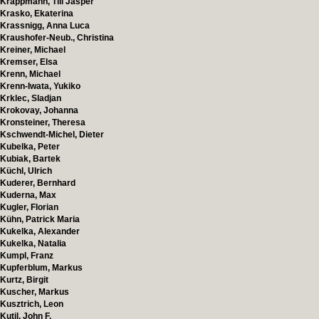
Krappmann, Till Jasper
Krasko, Ekaterina
Krassnigg, Anna Luca
Kraushofer-Neub., Christina
Kreiner, Michael
Kremser, Elsa
Krenn, Michael
Krenn-Iwata, Yukiko
Krklec, Sladjan
Krokovay, Johanna
Kronsteiner, Theresa
Kschwendt-Michel, Dieter
Kubelka, Peter
Kubiak, Bartek
Küchl, Ulrich
Kuderer, Bernhard
Kuderna, Max
Kugler, Florian
Kühn, Patrick Maria
Kukelka, Alexander
Kukelka, Natalia
Kumpl, Franz
Kupferblum, Markus
Kurtz, Birgit
Kuscher, Markus
Kusztrich, Leon
Kutil, John F.