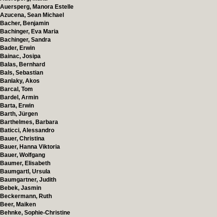
Auersperg, Manora Estelle
Azucena, Sean Michael
Bacher, Benjamin
Bachinger, Eva Maria
Bachinger, Sandra
Bader, Erwin
Bainac, Josipa
Balas, Bernhard
Bals, Sebastian
Banlaky, Akos
Barcal, Tom
Bardel, Armin
Barta, Erwin
Barth, Jürgen
Barthelmes, Barbara
Baticci, Alessandro
Bauer, Christina
Bauer, Hanna Viktoria
Bauer, Wolfgang
Baumer, Elisabeth
Baumgartl, Ursula
Baumgartner, Judith
Bebek, Jasmin
Beckermann, Ruth
Beer, Maiken
Behnke, Sophie-Christine