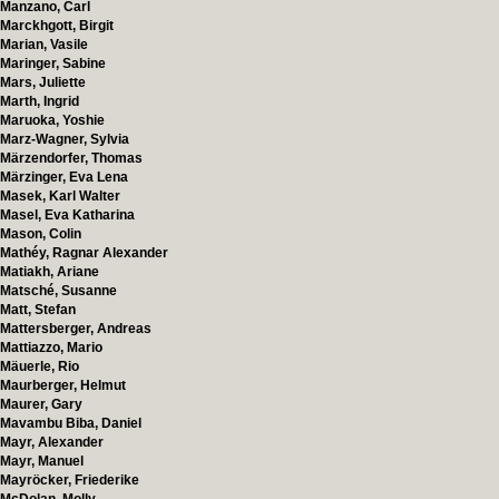
Manzano, Carl
Marckhgott, Birgit
Marian, Vasile
Maringer, Sabine
Mars, Juliette
Marth, Ingrid
Maruoka, Yoshie
Marz-Wagner, Sylvia
Märzendorfer, Thomas
Märzinger, Eva Lena
Masek, Karl Walter
Masel, Eva Katharina
Mason, Colin
Mathéy, Ragnar Alexander
Matiakh, Ariane
Matsché, Susanne
Matt, Stefan
Mattersberger, Andreas
Mattiazzo, Mario
Mäuerle, Rio
Maurberger, Helmut
Maurer, Gary
Mavambu Biba, Daniel
Mayr, Alexander
Mayr, Manuel
Mayröcker, Friederike