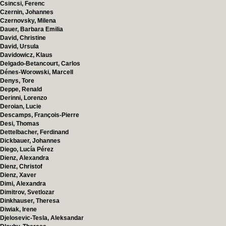
Csincsi, Ferenc
Czernin, Johannes
Czernovsky, Milena
Dauer, Barbara Emilia
David, Christine
David, Ursula
Davidowicz, Klaus
Delgado-Betancourt, Carlos
Dénes-Worowski, Marcell
Denys, Tore
Deppe, Renald
Derinni, Lorenzo
Deroian, Lucie
Descamps, François-Pierre
Desi, Thomas
Dettelbacher, Ferdinand
Dickbauer, Johannes
Diego, Lucía Pérez
Dienz, Alexandra
Dienz, Christof
Dienz, Xaver
Dimi, Alexandra
Dimitrov, Svetlozar
Dinkhauser, Theresa
Diwiak, Irene
Djelosevic-Tesla, Aleksandar