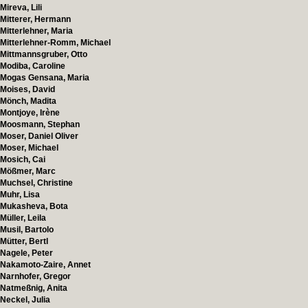
Mireva, Lili
Mitterer, Hermann
Mitterlehner, Maria
Mitterlehner-Romm, Michael
Mittmannsgruber, Otto
Modiba, Caroline
Mogas Gensana, Maria
Moises, David
Mönch, Madita
Montjoye, Irène
Moosmann, Stephan
Moser, Daniel Oliver
Moser, Michael
Mosich, Cai
Mößmer, Marc
Muchsel, Christine
Muhr, Lisa
Mukasheva, Bota
Müller, Leila
Musil, Bartolo
Mütter, Bertl
Nagele, Peter
Nakamoto-Zaire, Annet
Narnhofer, Gregor
Natmeßnig, Anita
Neckel, Julia