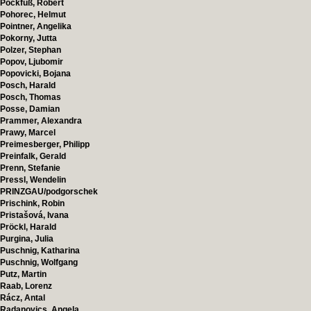
Pockfuß, Robert
Pohorec, Helmut
Pointner, Angelika
Pokorny, Jutta
Polzer, Stephan
Popov, Ljubomir
Popovicki, Bojana
Posch, Harald
Posch, Thomas
Posse, Damian
Prammer, Alexandra
Prawy, Marcel
Preimesberger, Philipp
Preinfalk, Gerald
Prenn, Stefanie
Pressl, Wendelin
PRINZGAU/podgorschek
Prischink, Robin
Pristašová, Ivana
Pröckl, Harald
Purgina, Julia
Puschnig, Katharina
Puschnig, Wolfgang
Putz, Martin
Raab, Lorenz
Rácz, Antal
Radanovics, Angela