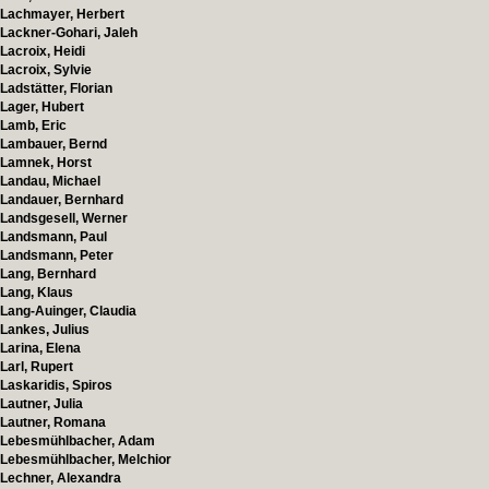
Lachmayer, Herbert
Lackner-Gohari, Jaleh
Lacroix, Heidi
Lacroix, Sylvie
Ladstätter, Florian
Lager, Hubert
Lamb, Eric
Lambauer, Bernd
Lamnek, Horst
Landau, Michael
Landauer, Bernhard
Landsgesell, Werner
Landsmann, Paul
Landsmann, Peter
Lang, Bernhard
Lang, Klaus
Lang-Auinger, Claudia
Lankes, Julius
Larina, Elena
Larl, Rupert
Laskaridis, Spiros
Lautner, Julia
Lautner, Romana
Lebesmühlbacher, Adam
Lebesmühlbacher, Melchior
Lechner, Alexandra