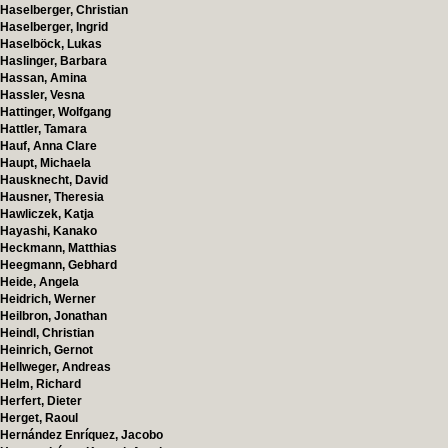
Haselberger, Christian
Haselberger, Ingrid
Haselböck, Lukas
Haslinger, Barbara
Hassan, Amina
Hassler, Vesna
Hattinger, Wolfgang
Hattler, Tamara
Hauf, Anna Clare
Haupt, Michaela
Hausknecht, David
Hausner, Theresia
Hawliczek, Katja
Hayashi, Kanako
Heckmann, Matthias
Heegmann, Gebhard
Heide, Angela
Heidrich, Werner
Heilbron, Jonathan
Heindl, Christian
Heinrich, Gernot
Hellweger, Andreas
Helm, Richard
Herfert, Dieter
Herget, Raoul
Hernández Enríquez, Jacobo