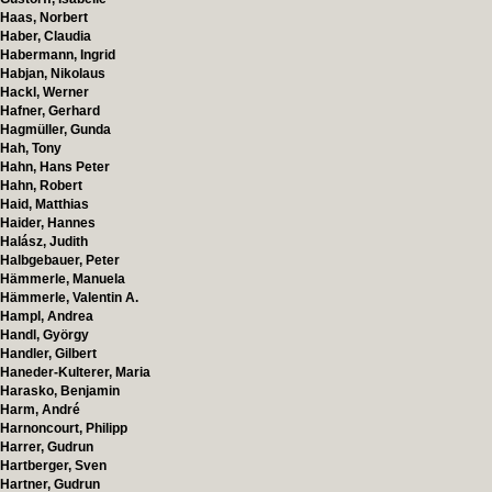
Haas, Norbert
Haber, Claudia
Habermann, Ingrid
Habjan, Nikolaus
Hackl, Werner
Hafner, Gerhard
Hagmüller, Gunda
Hah, Tony
Hahn, Hans Peter
Hahn, Robert
Haid, Matthias
Haider, Hannes
Halász, Judith
Halbgebauer, Peter
Hämmerle, Manuela
Hämmerle, Valentin A.
Hampl, Andrea
Handl, György
Handler, Gilbert
Haneder-Kulterer, Maria
Harasko, Benjamin
Harm, André
Harnoncourt, Philipp
Harrer, Gudrun
Hartberger, Sven
Hartner, Gudrun