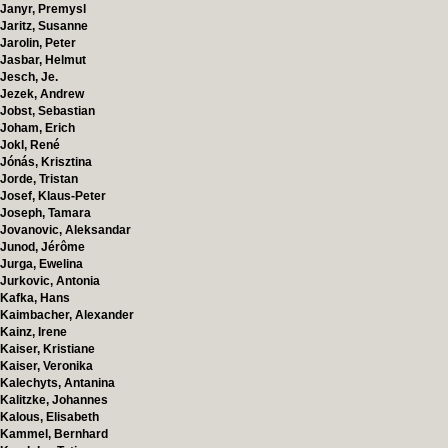
Janyr, Premysl
Jaritz, Susanne
Jarolin, Peter
Jasbar, Helmut
Jesch, Je.
Jezek, Andrew
Jobst, Sebastian
Joham, Erich
Jokl, René
Jónás, Krisztina
Jorde, Tristan
Josef, Klaus-Peter
Joseph, Tamara
Jovanovic, Aleksandar
Junod, Jérôme
Jurga, Ewelina
Jurkovic, Antonia
Kafka, Hans
Kaimbacher, Alexander
Kainz, Irene
Kaiser, Kristiane
Kaiser, Veronika
Kalechyts, Antanina
Kalitzke, Johannes
Kalous, Elisabeth
Kammel, Bernhard