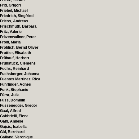
Fricke, Stefan
Frid, Grigori
Friebel, Michael
Friedrich, Siegfried
Friess, Andreas
Frischmuth, Barbara
Fritz, Valerie
Fritzenwallner, Peter
Frodl, Maria
Fröhlich, Bernd Oliver
Frottier, Elisabeth
Frühauf, Herbert
Frühstück, Clemens
Fuchs, Reinhard
Fuchsberger, Johanna
Fuentes Martinez, Rica
Führlinger, Agnes
Funk, Stephanie
Fürst, Julia
Fuss, Dominik
Fussenegger, Gregor
Gaal, Alfred
Gabbrielli, Elena
Gahl, Annelie
Gajcic, Isabella
Gál, Bernhard
Galland, Veronique