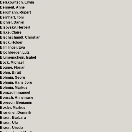
Belakowitsch, Erwin
Bennent, Anne
Bergmann, Rupert
Bernhart, Toni
Bichler, Daniel
Bisovsky, Herbert
Blake, Claire
Blechschmidt, Christian
Bleck, Holger
Blimlinger, Eva
Blochberger, Lutz
Blumenschein, Isabel
Bock, Michael
Bogner, Florian
Böhm, Birgit
Böhmig, Georg
Böhmig, Hans Jörg
Böhmig, Markus
Bomze, Immanuel
Bönsch, Annemarie
Boresch, Benjamin
Boxler, Markus
Brandner, Dominik
Braun, Barbara
Braun, Ulu
Braun, Ursula