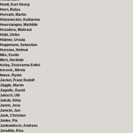
Hooß, Kurt Georg
Horn, Batya
Horvath, Martin
Hötzenecker, Katharina
Hoursiangou, Mathilde
Hrazdera, Waltraut
Hübl, Ulrike
Hübner, Ursula
Huppmann, Sebastian
Hussian, Helmut
Illés, Evelin
Illich, Gerlinde
Iszlay, Zsuzsanna Enikö
Ivicevic, Mirela
Iwase, Ryuta
Jackel, Franz Rudolf
Jäggle, Martin
Jagodic, David
Jaksch, Ulli
Jakub, Stina
Jamin, Jens
Janicki, Jan
Jank, Christian
Janke, Pia
Jankowitsch, Andreas
Janulidu, Elsa