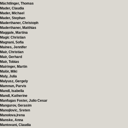
Mächtlinger, Thomas
Mader, Claudia
Mader, Michael
Mader, Stephan
Maderthaner, Christoph
Maderthaner, Matthias
Maggale, Martina
Magic Christian
Magnani, Sofia
Maines, Jennifer
Mair, Christian
Mair, Gerhard
Mair, Tobias
Mairinger, Martin
Malör, Miki
Maly, Julia
Malyusz, Gergely
Mamnun, Parvis
Mandl, Isabella
Mandl, Katherine
Manfugas Foster, Julio Cesar
Mangurov, Gerasim
Manojlovic, Sreten
Manolova,Irena
Manske, Anna
Mantovani, Claudia