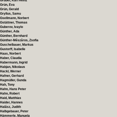
Gruber, Karl Heinz
Grün, Eva
Grün, Gerald
Gryllus, Samu
Gsellmann, Norbert
Gstättner, Thomas
Guberov, Ivaylo
Günther, Ada
Günther, Bernhard
Günther-Mészáros, Zsofia
Guschelbauer, Markus
Gustorff, Isabelle
Haas, Norbert
Haber, Claudia
Habermann, Ingrid
Habjan, Nikolaus
Hackl, Werner
Hafner, Gerhard
Hagmüller, Gunda
Hah, Tony
Hahn, Hans Peter
Hahn, Robert
Haid, Matthias
Haider, Hannes
Halász, Judith
Halbgebauer, Peter
Hämmerle, Manuela