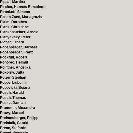
Pippal, Martina
Pircher, Hannes Benedetto
Pironkoff, Simeon
Pistan-Zand, Mariagrazia
Plaim, Dorothea
Plank, Christiane
Plankensteiner, Arnold
Planyavsky, Peter
Ploner, Erhard
Pobenberger, Barbara
Pobenberger, Franz
Pockfuß, Robert
Pohorec, Helmut
Pointner, Angelika
Pokorny, Jutta
Polzer, Stephan
Popov, Ljubomir
Popovicki, Bojana
Posch, Harald
Posch, Thomas
Posse, Damian
Prammer, Alexandra
Prawy, Marcel
Preimesberger, Philipp
Preinfalk, Gerald
Prenn, Stefanie