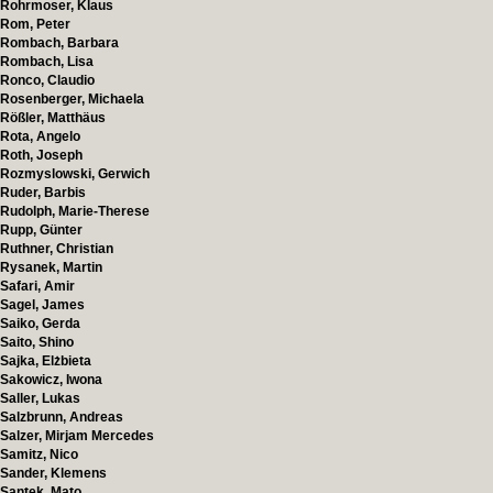
Rohrmoser, Klaus
Rom, Peter
Rombach, Barbara
Rombach, Lisa
Ronco, Claudio
Rosenberger, Michaela
Rößler, Matthäus
Rota, Angelo
Roth, Joseph
Rozmyslowski, Gerwich
Ruder, Barbis
Rudolph, Marie-Therese
Rupp, Günter
Ruthner, Christian
Rysanek, Martin
Safari, Amir
Sagel, James
Saiko, Gerda
Saito, Shino
Sajka, Elżbieta
Sakowicz, Iwona
Saller, Lukas
Salzbrunn, Andreas
Salzer, Mirjam Mercedes
Samitz, Nico
Sander, Klemens
Santek, Mato