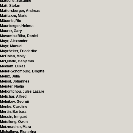
Matsché, Susanne
Matt, Stefan
Mattersberger, Andreas
Mattiazzo, Mario
Mäuerle, Rio
Maurberger, Helmut
Maurer, Gary
Mavambu Biba, Daniel
Mayr, Alexander
Mayr, Manuel
Mayröcker, Friederike
McDolan, Molly
McQuade, Benjamin
Medlam, Lukas
Meier-Schomburg, Brigitte
Meinx, Julia
Meissl, Johannes
Meister, Nadja
Mekontchou, Jules Lazare
Melichar, Alfred
Melnikov, Georgij
Menke, Caroline
Mertin, Barbara
Messin, Irmgard
Metsileng, Owen
Metzmacher, Mara
Michailova, Ekaterina