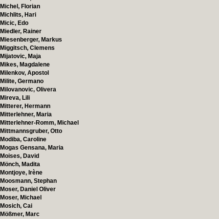
Michel, Florian
Michlits, Hari
Micic, Edo
Miedler, Rainer
Miesenberger, Markus
Miggitsch, Clemens
Mijatovic, Maja
Mikes, Magdalene
Milenkov, Apostol
Milite, Germano
Milovanovic, Olivera
Mireva, Lili
Mitterer, Hermann
Mitterlehner, Maria
Mitterlehner-Romm, Michael
Mittmannsgruber, Otto
Modiba, Caroline
Mogas Gensana, Maria
Moises, David
Mönch, Madita
Montjoye, Irène
Moosmann, Stephan
Moser, Daniel Oliver
Moser, Michael
Mosich, Cai
Mößmer, Marc