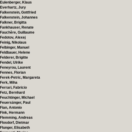
Eulenberger, Klaus
Everhartz, Jury
Falkenstein, Gottfried
Falkenstein, Johannes
Falkner, Brigitta
Fankhauser, Renate
Fauchère, Guillaume
Fedotov, Alexej
Feinig, Nikolaus
Felbinger, Manuel
Feldbauer, Helene
Felderer, Brigitte
Fendel, Ulrike
Feneyrou, Laurent
Fennes, Florian
Ferek-Petric, Margareta
Ferk, Miha
Ferrari, Fabricio
Fetz, Bernhard
Feuchtinger, Michael
Feuersänger, Paul
Fian, Antonio
Fink, Hermann
Flemming, Andreas
Flosdorf, Dietmar
Flunger, Elisabeth