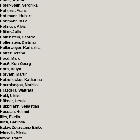
Höfer, Severin
Hofer-Stein, Veronika
Hofferer, Franz
Hoffmann, Hubert
Hoffmann, Max
Hofinger, Alois
Höfler, Julia
Hollenstein, Beatrix
Hollenstein, Dietmar
Hollerwöger, Katharina
Holzer, Teresa
Hood, Marc
Hooß, Kurt Georg
Horn, Batya
Horvath, Martin
Hötzenecker, Katharina
Hoursiangou, Mathilde
Hrazdera, Waltraut
Hübl, Ulrike
Hübner, Ursula
Huppmann, Sebastian
Hussian, Helmut
Illés, Evelin
Illich, Gerlinde
Iszlay, Zsuzsanna Enikö
Ivicevic, Mirela
Iwase, Ryuta