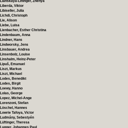
Lianskaya-Lininger, Zhenya
Liberda, Viktor
Libiseller, Julia
Lichdi, Christoph
Lie, Alison
Liebe, Luisa
Lienbacher, Esther Christina
Lindenbaum, Anna
Lindner, Hans
Lindworsky, Jens
Linsbauer, Andrea
Linsenbolz, Louise
Linshalm, Heinz-Peter
Lipuš, Emanuel
Liszt, Markus
Liszt, Michael
Lodes, Benedikt
Lodes, Birgit
Loewy, Hanno
Lolas, George
Lopez, Michel-Ange
Lorenzoni, Stefan
Löschel, Hannes
Lowrie Tafoya, Victor
Ludmány, Sebestyén
Lüftinger, Theresa
Lugger, Johannes Paul