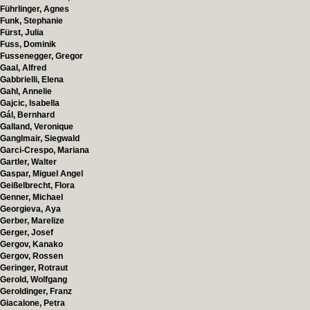
Führlinger, Agnes
Funk, Stephanie
Fürst, Julia
Fuss, Dominik
Fussenegger, Gregor
Gaal, Alfred
Gabbrielli, Elena
Gahl, Annelie
Gajcic, Isabella
Gál, Bernhard
Galland, Veronique
Ganglmair, Siegwald
Garci-Crespo, Mariana
Gartler, Walter
Gaspar, Miguel Angel
Geißelbrecht, Flora
Genner, Michael
Georgieva, Aya
Gerber, Marelize
Gerger, Josef
Gergov, Kanako
Gergov, Rossen
Geringer, Rotraut
Gerold, Wolfgang
Geroldinger, Franz
Giacalone, Petra