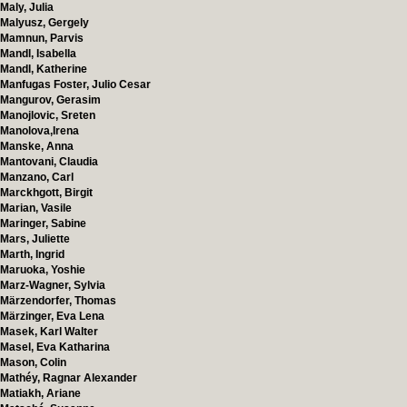
Maly, Julia
Malyusz, Gergely
Mamnun, Parvis
Mandl, Isabella
Mandl, Katherine
Manfugas Foster, Julio Cesar
Mangurov, Gerasim
Manojlovic, Sreten
Manolova,Irena
Manske, Anna
Mantovani, Claudia
Manzano, Carl
Marckhgott, Birgit
Marian, Vasile
Maringer, Sabine
Mars, Juliette
Marth, Ingrid
Maruoka, Yoshie
Marz-Wagner, Sylvia
Märzendorfer, Thomas
Märzinger, Eva Lena
Masek, Karl Walter
Masel, Eva Katharina
Mason, Colin
Mathéy, Ragnar Alexander
Matiakh, Ariane