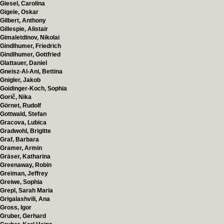
Giesel, Carolina
Gigele, Oskar
Gilbert, Anthony
Gillespie, Alistair
Gimaletdinov, Nikolai
Gindlhumer, Friedrich
Gindlhumer, Gottfried
Glattauer, Daniel
Gneisz-Al-Ani, Bettina
Gnigler, Jakob
Goidinger-Koch, Sophia
Gorič, Nika
Görnet, Rudolf
Gottwald, Stefan
Gracova, Lubica
Gradwohl, Brigitte
Graf, Barbara
Gramer, Armin
Gräser, Katharina
Greenaway, Robin
Greiman, Jeffrey
Greiwe, Sophia
Grepl, Sarah Maria
Grigalashvili, Ana
Gross, Igor
Gruber, Gerhard