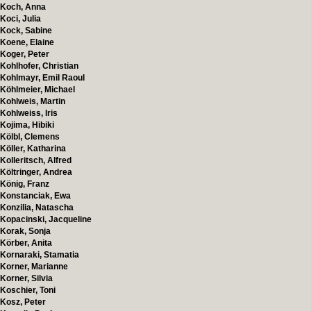
Koch, Anna
Koci, Julia
Kock, Sabine
Koene, Elaine
Koger, Peter
Kohlhofer, Christian
Kohlmayr, Emil Raoul
Köhlmeier, Michael
Kohlweis, Martin
Kohlweiss, Iris
Kojima, Hibiki
Kölbl, Clemens
Köller, Katharina
Kolleritsch, Alfred
Költringer, Andrea
König, Franz
Konstanciak, Ewa
Konzilia, Natascha
Kopacinski, Jacqueline
Korak, Sonja
Körber, Anita
Kornaraki, Stamatia
Korner, Marianne
Korner, Silvia
Koschier, Toni
Kosz, Peter