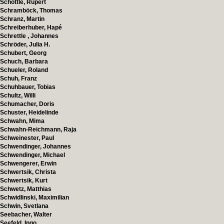
Schöttle, Rupert
Schramböck, Thomas
Schranz, Martin
Schreiberhuber, Hapé
Schrettle , Johannes
Schröder, Julia H.
Schubert, Georg
Schuch, Barbara
Schueler, Roland
Schuh, Franz
Schuhbauer, Tobias
Schultz, Willi
Schumacher, Doris
Schuster, Heidelinde
Schwahn, Mima
Schwahn-Reichmann, Raja
Schweinester, Paul
Schwendinger, Johannes
Schwendinger, Michael
Schwengerer, Erwin
Schwertsik, Christa
Schwertsik, Kurt
Schwetz, Matthias
Schwidlinski, Maximilian
Schwin, Svetlana
Seebacher, Walter
Seefeld, Ingo