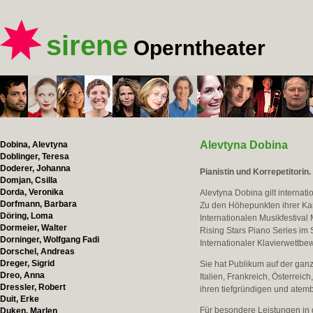
sirene
Operntheater
Alevtyna Dobina
Dobina, Alevtyna
Doblinger, Teresa
Doderer, Johanna
Pianistin und Korrepetitorin.
Domjan, Csilla
Dorda, Veronika
Alevtyna Dobina gilt internat
Dorfmann, Barbara
Zu den Höhepunkten ihrer Kar
Döring, Loma
Internationalen Musikfestival
Dormeier, Walter
Rising Stars Piano Series im 
Dorninger, Wolfgang Fadi
Internationaler Klavierwettb
Dorschel, Andreas
Dreger, Sigrid
Sie hat Publikum auf der ganz
Dreo, Anna
Italien, Frankreich, Österreic
Dressler, Robert
ihren tiefgründigen und atem
Duit, Erke
Für besondere Leistungen in 
Duken, Marlen