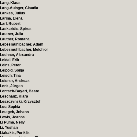
Lang, Klaus
Lang-Auinger, Claudia
Lankes, Julius
Larina, Elena
Larl, Rupert
Laskaridis, Spiros
Lautner, Julia
Lautner, Romana
Lebesmühlbacher, Adam
Lebesmühlbacher, Melchior
Lechner, Alexandra
Leidal, Erik
Leins, Peter
Leipold, Sonja
Leisch, Tina
Leisner, Andreas
Lenk, Jürgen
Lentsch-Bayerl, Beate
Leschanz, Klara
Leszczynski, Krzysztof
Leu, Sophia
Leutgeb, Johann
Lewis, Joanna
Li Puma, Nelly
Li, Yushan
Liakakis, Periklis