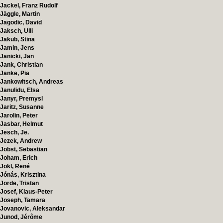
Jackel, Franz Rudolf
Jäggle, Martin
Jagodic, David
Jaksch, Ulli
Jakub, Stina
Jamin, Jens
Janicki, Jan
Jank, Christian
Janke, Pia
Jankowitsch, Andreas
Janulidu, Elsa
Janyr, Premysl
Jaritz, Susanne
Jarolin, Peter
Jasbar, Helmut
Jesch, Je.
Jezek, Andrew
Jobst, Sebastian
Joham, Erich
Jokl, René
Jónás, Krisztina
Jorde, Tristan
Josef, Klaus-Peter
Joseph, Tamara
Jovanovic, Aleksandar
Junod, Jérôme