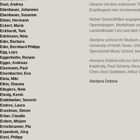
Dusl, Andrea
Ukraine mit dem exklusiven Ti
Ebenbauer, Johannes
Empfängerin des Sonderverdie
Ebenbauer, Susanne
Neben Soloauftritten engagie
Ebner, Hermann
Opernsängern, Workshops und 
Eckert, Marie
Landestheater Linz und dem S
Eckhardt, Toni
Edelmann, Nina
Alevtyna schloss ihr Studium 
Eder, Barbara
University of North Texas, U
Eder, Bernhard Philipp
Specialized Music School, b
Egg, Loys
Eggenhofer, Renate
Alevtyna Dobina lebt zur Zeit
Egger, Andreas
Kaplinsky, Paul Schenly, Ale
Eisemann, Paul
Chen, Aron Goldstein, Arthur
Eisenbacher, Eva
Eleta, Miki
Alevtyna Dobina
Elkin, Shauna
Ellegiers, Nele
Elsnig, Kevin
Endelweber, Severin
Endres, Laura
Erasimus, Simon
Erbar, Claudia
Erdem, Mirjam
Ernstbrunner, Pia
Espenkott, Jörg
Etzel, Philipp