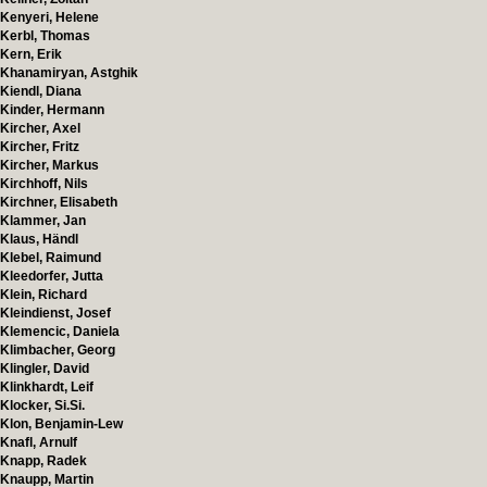
Kenyeri, Helene
Kerbl, Thomas
Kern, Erik
Khanamiryan, Astghik
Kiendl, Diana
Kinder, Hermann
Kircher, Axel
Kircher, Fritz
Kircher, Markus
Kirchhoff, Nils
Kirchner, Elisabeth
Klammer, Jan
Klaus, Händl
Klebel, Raimund
Kleedorfer, Jutta
Klein, Richard
Kleindienst, Josef
Klemencic, Daniela
Klimbacher, Georg
Klingler, David
Klinkhardt, Leif
Klocker, Si.Si.
Klon, Benjamin-Lew
Knafl, Arnulf
Knapp, Radek
Knaupp, Martin