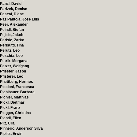
Panzl, David
Parizek, Denise
Pascal, Diane
Paz Pantoja, Jose Luis
Peer, Alexander
Peindl, Stefan
Pejcic, Jakob
Perisic, Zarko
Perisutti, Tina
Perutz, Leo
Peschta, Leo
Petrik, Morgana
Petzer, Wolfgang
Pfiester, Jason
Pfisterer, Leo
Phettberg, Hermes
Piccioni, Francesca
Pichlbauer, Barbara
Pichler, Matthias
Pickl, Dietmar
Pickl, Franz
Piegger, Christina
Piendl, Ellen
Pilz, Ulla
Pinheiro, Anderson Silva
Piplits, Erwin