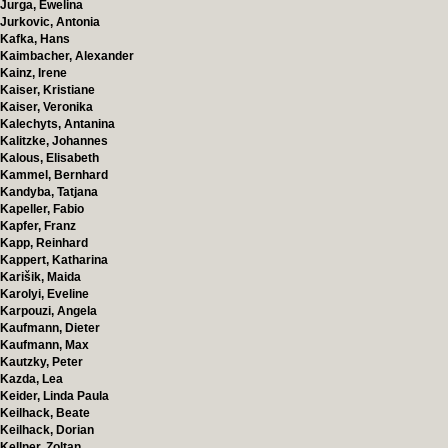
Jurga, Ewelina
Jurkovic, Antonia
Kafka, Hans
Kaimbacher, Alexander
Kainz, Irene
Kaiser, Kristiane
Kaiser, Veronika
Kalechyts, Antanina
Kalitzke, Johannes
Kalous, Elisabeth
Kammel, Bernhard
Kandyba, Tatjana
Kapeller, Fabio
Kapfer, Franz
Kapp, Reinhard
Kappert, Katharina
Karišik, Maida
Karolyi, Eveline
Karpouzi, Angela
Kaufmann, Dieter
Kaufmann, Max
Kautzky, Peter
Kazda, Lea
Keider, Linda Paula
Keilhack, Beate
Keilhack, Dorian
Kellner, Zoltan