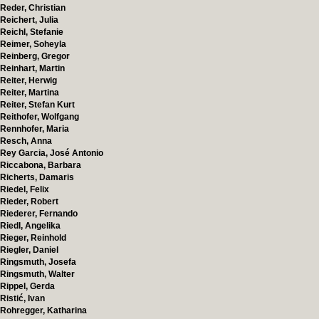
Reder, Christian
Reichert, Julia
Reichl, Stefanie
Reimer, Soheyla
Reinberg, Gregor
Reinhart, Martin
Reiter, Herwig
Reiter, Martina
Reiter, Stefan Kurt
Reithofer, Wolfgang
Rennhofer, Maria
Resch, Anna
Rey Garcia, José Antonio
Riccabona, Barbara
Richerts, Damaris
Riedel, Felix
Rieder, Robert
Riederer, Fernando
Riedl, Angelika
Rieger, Reinhold
Riegler, Daniel
Ringsmuth, Josefa
Ringsmuth, Walter
Rippel, Gerda
Ristić, Ivan
Rohregger, Katharina