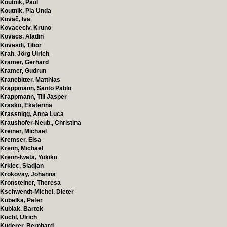
Koutnik, Paul
Koutnik, Pia Unda
Kovač, Iva
Kovaceciv, Kruno
Kovacs, Aladin
Kövesdi, Tibor
Krah, Jörg Ulrich
Kramer, Gerhard
Kramer, Gudrun
Kranebitter, Matthias
Krappmann, Santo Pablo
Krappmann, Till Jasper
Krasko, Ekaterina
Krassnigg, Anna Luca
Kraushofer-Neub., Christina
Kreiner, Michael
Kremser, Elsa
Krenn, Michael
Krenn-Iwata, Yukiko
Krklec, Sladjan
Krokovay, Johanna
Kronsteiner, Theresa
Kschwendt-Michel, Dieter
Kubelka, Peter
Kubiak, Bartek
Küchl, Ulrich
Kuderer, Bernhard