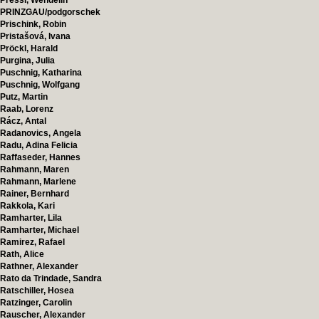
Pressl, Wendelin
PRINZGAU/podgorschek
Prischink, Robin
Pristašová, Ivana
Pröckl, Harald
Purgina, Julia
Puschnig, Katharina
Puschnig, Wolfgang
Putz, Martin
Raab, Lorenz
Rácz, Antal
Radanovics, Angela
Radu, Adina Felicia
Raffaseder, Hannes
Rahmann, Maren
Rahmann, Marlene
Rainer, Bernhard
Rakkola, Kari
Ramharter, Lila
Ramharter, Michael
Ramirez, Rafael
Rath, Alice
Rathner, Alexander
Rato da Trindade, Sandra
Ratschiller, Hosea
Ratzinger, Carolin
Rauscher, Alexander