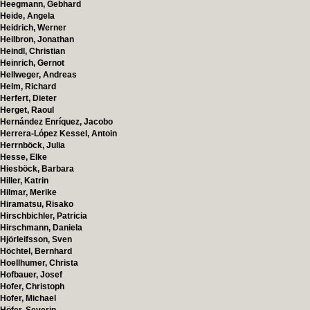
Heegmann, Gebhard
Heide, Angela
Heidrich, Werner
Heilbron, Jonathan
Heindl, Christian
Heinrich, Gernot
Hellweger, Andreas
Helm, Richard
Herfert, Dieter
Herget, Raoul
Hernández Enríquez, Jacobo
Herrera-López Kessel, Antoin
Herrnböck, Julia
Hesse, Elke
Hiesböck, Barbara
Hiller, Katrin
Hilmar, Merike
Hiramatsu, Risako
Hirschbichler, Patricia
Hirschmann, Daniela
Hjörleifsson, Sven
Höchtel, Bernhard
Hoellhumer, Christa
Hofbauer, Josef
Hofer, Christoph
Hofer, Michael