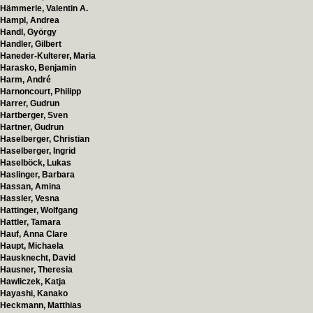
Hämmerle, Valentin A.
Hampl, Andrea
Handl, György
Handler, Gilbert
Haneder-Kulterer, Maria
Harasko, Benjamin
Harm, André
Harnoncourt, Philipp
Harrer, Gudrun
Hartberger, Sven
Hartner, Gudrun
Haselberger, Christian
Haselberger, Ingrid
Haselböck, Lukas
Haslinger, Barbara
Hassan, Amina
Hassler, Vesna
Hattinger, Wolfgang
Hattler, Tamara
Hauf, Anna Clare
Haupt, Michaela
Hausknecht, David
Hausner, Theresia
Hawliczek, Katja
Hayashi, Kanako
Heckmann, Matthias