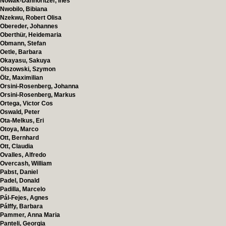
Nowak-Dannoritzer, Ines
Nwobilo, Bibiana
Nzekwu, Robert Olisa
Obereder, Johannes
Oberthür, Heidemaria
Obmann, Stefan
Oetle, Barbara
Okayasu, Sakuya
Olszowski, Szymon
Ölz, Maximilian
Orsini-Rosenberg, Johanna
Orsini-Rosenberg, Markus
Ortega, Victor Cos
Oswald, Peter
Ota-Melkus, Eri
Otoya, Marco
Ott, Bernhard
Ott, Claudia
Ovalles, Alfredo
Overcash, William
Pabst, Daniel
Padel, Donald
Padilla, Marcelo
Pál-Fejes, Agnes
Pálffy, Barbara
Pammer, Anna Maria
Panteli, Georgia