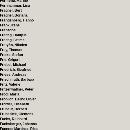
Formenti, Marino
Fornhammar, Lisa
Fragner, Bert
Fragner, Boriana
Frangenberg, Hanno
Frank, Irene
Franzobel
Freitag, Danijela
Freitag, Fatima
Fretyán, Nikolett
Frey, Thomas
Fricke, Stefan
Frid, Grigori
Friebel, Michael
Friedrich, Siegfried
Friess, Andreas
Frischmuth, Barbara
Fritz, Valerie
Fritzenwallner, Peter
Frodl, Maria
Fröhlich, Bernd Oliver
Frottier, Elisabeth
Frühauf, Herbert
Frühstück, Clemens
Fuchs, Reinhard
Fuchsberger, Johanna
Fuentes Martinez, Rica