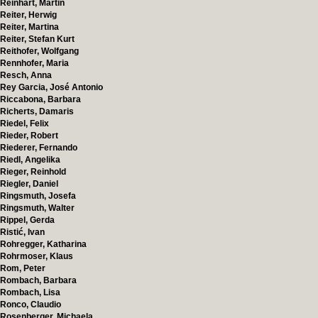
Reinhart, Martin
Reiter, Herwig
Reiter, Martina
Reiter, Stefan Kurt
Reithofer, Wolfgang
Rennhofer, Maria
Resch, Anna
Rey Garcia, José Antonio
Riccabona, Barbara
Richerts, Damaris
Riedel, Felix
Rieder, Robert
Riederer, Fernando
Riedl, Angelika
Rieger, Reinhold
Riegler, Daniel
Ringsmuth, Josefa
Ringsmuth, Walter
Rippel, Gerda
Ristić, Ivan
Rohregger, Katharina
Rohrmoser, Klaus
Rom, Peter
Rombach, Barbara
Rombach, Lisa
Ronco, Claudio
Rosenberger, Michaela