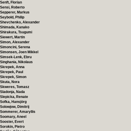
Senft, Florian
Sensi, Roberto
Sepperer, Markus
Seybold, Philip
Shevchenko, Alexander
Shimada, Kanako
Shirakura, Tsugumi
Siewert, Martin
Simon, Alexander
Simoncini, Serena
Simonsen, Joen Mikkel
Simsek-Lenk, Ebru
Singhania, Nikolaus
Skrepek, Anna
Skrepek, Paul
Skrepek, Simon
Skuta, Nora
Skweres, Tomasz
Sladonja, Nada
Slepicka, Renate
Sofka, Hansjörg
Solowjow, Dimitrij
Sommerer, Amaryllis
Soomary, Aneel
Sooster, Evert
Sorokin, Pietro