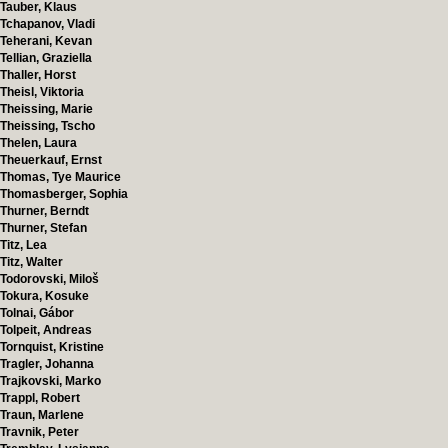
Tauber, Klaus
Tchapanov, Vladi
Teherani, Kevan
Tellian, Graziella
Thaller, Horst
Theisl, Viktoria
Theissing, Marie
Theissing, Tscho
Thelen, Laura
Theuerkauf, Ernst
Thomas, Tye Maurice
Thomasberger, Sophia
Thurner, Berndt
Thurner, Stefan
Titz, Lea
Titz, Walter
Todorovski, Miloš
Tokura, Kosuke
Tolnai, Gábor
Tolpeit, Andreas
Tornquist, Kristine
Tragler, Johanna
Trajkovski, Marko
Trappl, Robert
Traun, Marlene
Travnik, Peter