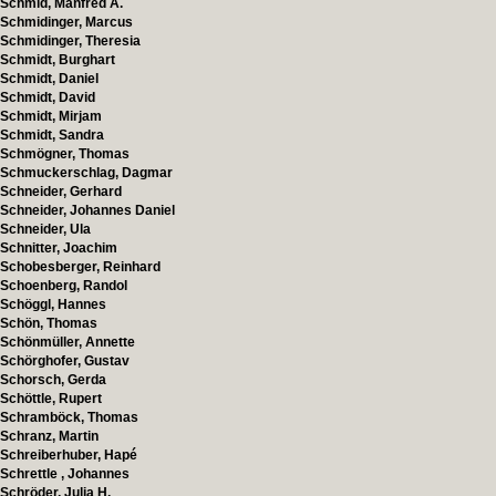
Schmid, Manfred A.
Schmidinger, Marcus
Schmidinger, Theresia
Schmidt, Burghart
Schmidt, Daniel
Schmidt, David
Schmidt, Mirjam
Schmidt, Sandra
Schmögner, Thomas
Schmuckerschlag, Dagmar
Schneider, Gerhard
Schneider, Johannes Daniel
Schneider, Ula
Schnitter, Joachim
Schobesberger, Reinhard
Schoenberg, Randol
Schöggl, Hannes
Schön, Thomas
Schönmüller, Annette
Schörghofer, Gustav
Schorsch, Gerda
Schöttle, Rupert
Schramböck, Thomas
Schranz, Martin
Schreiberhuber, Hapé
Schrettle , Johannes
Schröder, Julia H.