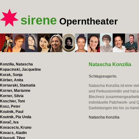
sirene
Operntheater
Natascha Konzilia
Konzilia, Natascha
Kopacinski, Jacqueline
Korak, Sonja
Schlagzeugerin.
Körber, Anita
Kornaraki, Stamatia
Natascha Konzilia ist eine vie
Korner, Marianne
und Perkussionistin und hat 
Korner, Silvia
Blechreiz zusammengearbeitet 
Koschier, Toni
individuelle Patchwork- und Q
Kosz, Peter
Darbietungen bis hin zu hand
Koutnik, Paul
Koutnik, Pia Unda
Natascha Konzilia
Kovač, Iva
Kovaceciv, Kruno
Kovacs, Aladin
Kövesdi, Tibor