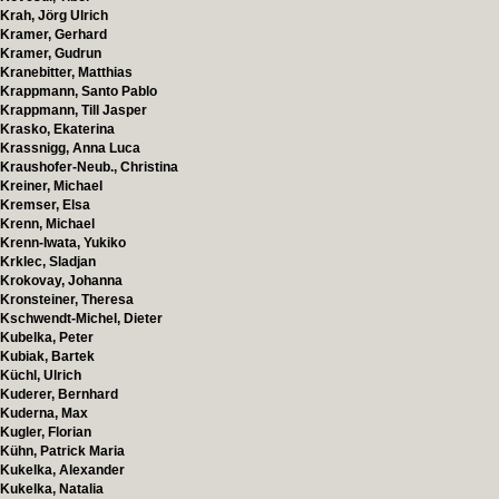
Krah, Jörg Ulrich
Kramer, Gerhard
Kramer, Gudrun
Kranebitter, Matthias
Krappmann, Santo Pablo
Krappmann, Till Jasper
Krasko, Ekaterina
Krassnigg, Anna Luca
Kraushofer-Neub., Christina
Kreiner, Michael
Kremser, Elsa
Krenn, Michael
Krenn-Iwata, Yukiko
Krklec, Sladjan
Krokovay, Johanna
Kronsteiner, Theresa
Kschwendt-Michel, Dieter
Kubelka, Peter
Kubiak, Bartek
Küchl, Ulrich
Kuderer, Bernhard
Kuderna, Max
Kugler, Florian
Kühn, Patrick Maria
Kukelka, Alexander
Kukelka, Natalia