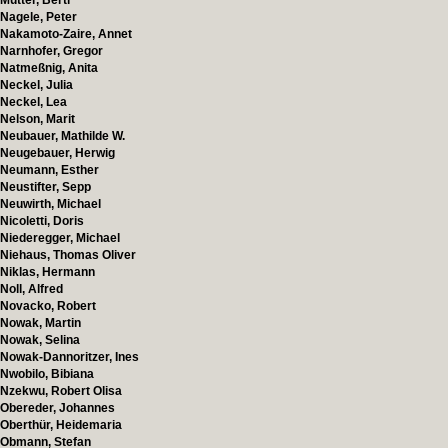
Mütter, Bertl
Nagele, Peter
Nakamoto-Zaire, Annet
Narnhofer, Gregor
Natmeßnig, Anita
Neckel, Julia
Neckel, Lea
Nelson, Marit
Neubauer, Mathilde W.
Neugebauer, Herwig
Neumann, Esther
Neustifter, Sepp
Neuwirth, Michael
Nicoletti, Doris
Niederegger, Michael
Niehaus, Thomas Oliver
Niklas, Hermann
Noll, Alfred
Novacko, Robert
Nowak, Martin
Nowak, Selina
Nowak-Dannoritzer, Ines
Nwobilo, Bibiana
Nzekwu, Robert Olisa
Obereder, Johannes
Oberthür, Heidemaria
Obmann, Stefan