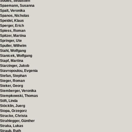
Soulès, Sébastien
Spaemann, Susanna
Spalt, Veronika
Spanos, Nicholas
Speidel, Klaus
Sperger, Erich
Spiess, Roman
Spitzer, Martina
Springer, Ute
Spuller, Wilhelm
Stahl, Wolfgang
Stanicek, Wolfgang
Stapf, Martina
Starzinger, Jakob
Stavropoulou, Evgenia
Stefan, Stephan
Steger, Roman
Steker, Georg
Stemberger, Veronika
Stempkowski, Thomas
Stift, Linda
Stöcklin, Juerg
Stopa, Grzegorz
Stracke, Christa
Strahlegger, Günther
Straka, Lukas
Straub, Ruth