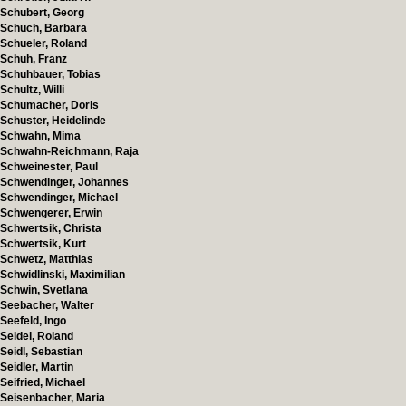
Schubert, Georg
Schuch, Barbara
Schueler, Roland
Schuh, Franz
Schuhbauer, Tobias
Schultz, Willi
Schumacher, Doris
Schuster, Heidelinde
Schwahn, Mima
Schwahn-Reichmann, Raja
Schweinester, Paul
Schwendinger, Johannes
Schwendinger, Michael
Schwengerer, Erwin
Schwertsik, Christa
Schwertsik, Kurt
Schwetz, Matthias
Schwidlinski, Maximilian
Schwin, Svetlana
Seebacher, Walter
Seefeld, Ingo
Seidel, Roland
Seidl, Sebastian
Seidler, Martin
Seifried, Michael
Seisenbacher, Maria