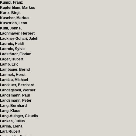
Kumpl, Franz
Kupferblum, Markus
Kurtz, Birgit
Kuscher, Markus
Kusztrich, Leon
Kutil, John F.
Lachmayer, Herbert
Lackner-Gohari, Jaleh
Lacroix, Heidi
Lacroix, Sylvie
Ladstätter, Florian
Lager, Hubert
Lamb, Eric
Lambauer, Bernd
Lamnek, Horst
Landau, Michael
Landauer, Bernhard
Landsgesell, Werner
Landsmann, Paul
Landsmann, Peter
Lang, Bernhard
Lang, Klaus
Lang-Auinger, Claudia
Lankes, Julius
Larina, Elena
Larl, Rupert