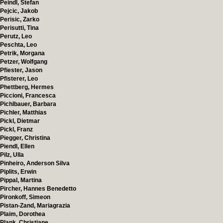
Peindl, Stefan
Pejcic, Jakob
Perisic, Zarko
Perisutti, Tina
Perutz, Leo
Peschta, Leo
Petrik, Morgana
Petzer, Wolfgang
Pfiester, Jason
Pfisterer, Leo
Phettberg, Hermes
Piccioni, Francesca
Pichlbauer, Barbara
Pichler, Matthias
Pickl, Dietmar
Pickl, Franz
Piegger, Christina
Piendl, Ellen
Pilz, Ulla
Pinheiro, Anderson Silva
Piplits, Erwin
Pippal, Martina
Pircher, Hannes Benedetto
Pironkoff, Simeon
Pistan-Zand, Mariagrazia
Plaim, Dorothea
Plank, Christiane