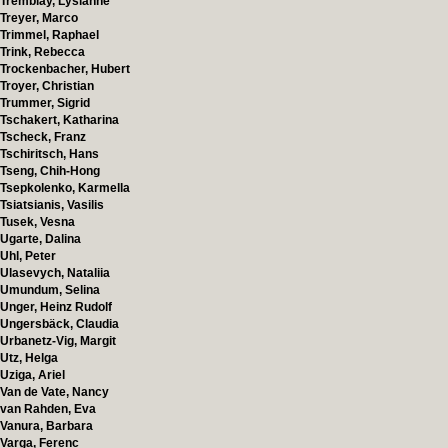
Tremblay, Lysianne
Treyer, Marco
Trimmel, Raphael
Trink, Rebecca
Trockenbacher, Hubert
Troyer, Christian
Trummer, Sigrid
Tschakert, Katharina
Tscheck, Franz
Tschiritsch, Hans
Tseng, Chih-Hong
Tsepkolenko, Karmella
Tsiatsianis, Vasilis
Tusek, Vesna
Ugarte, Dalina
Uhl, Peter
Ulasevych, Nataliia
Umundum, Selina
Unger, Heinz Rudolf
Ungersbäck, Claudia
Urbanetz-Vig, Margit
Utz, Helga
Uziga, Ariel
Van de Vate, Nancy
van Rahden, Eva
Vanura, Barbara
Varga, Ferenc