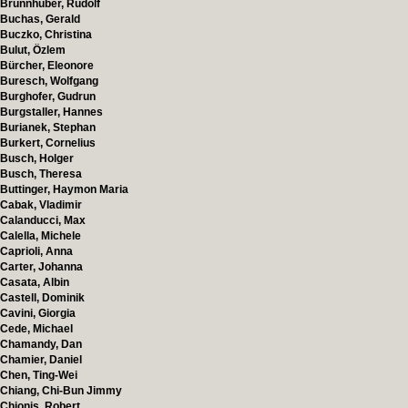
Brunnhuber, Rudolf
Buchas, Gerald
Buczko, Christina
Bulut, Özlem
Bürcher, Eleonore
Buresch, Wolfgang
Burghofer, Gudrun
Burgstaller, Hannes
Burianek, Stephan
Burkert, Cornelius
Busch, Holger
Busch, Theresa
Buttinger, Haymon Maria
Cabak, Vladimir
Calanducci, Max
Calella, Michele
Caprioli, Anna
Carter, Johanna
Casata, Albin
Castell, Dominik
Cavini, Giorgia
Cede, Michael
Chamandy, Dan
Chamier, Daniel
Chen, Ting-Wei
Chiang, Chi-Bun Jimmy
Chionis, Robert