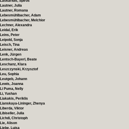
Laskaridis, Spiros
Lautner, Julia
Lautner, Romana
Lebesmühlbacher, Adam
Lebesmühlbacher, Melchior
Lechner, Alexandra
Leidal, Erik
Leins, Peter
Leipold, Sonja
Leisch, Tina
Leisner, Andreas
Lenk, Jürgen
Lentsch-Bayerl, Beate
Leschanz, Klara
Leszczynski, Krzysztof
Leu, Sophia
Leutgeb, Johann
Lewis, Joanna
Li Puma, Nelly
Li, Yushan
Liakakis, Periklis
Lianskaya-Lininger, Zhenya
Liberda, Viktor
Libiseller, Julia
Lichdi, Christoph
Lie, Alison
Liebe, Luisa