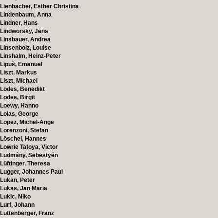
Lienbacher, Esther Christina
Lindenbaum, Anna
Lindner, Hans
Lindworsky, Jens
Linsbauer, Andrea
Linsenbolz, Louise
Linshalm, Heinz-Peter
Lipuš, Emanuel
Liszt, Markus
Liszt, Michael
Lodes, Benedikt
Lodes, Birgit
Loewy, Hanno
Lolas, George
Lopez, Michel-Ange
Lorenzoni, Stefan
Löschel, Hannes
Lowrie Tafoya, Victor
Ludmány, Sebestyén
Lüftinger, Theresa
Lugger, Johannes Paul
Lukan, Peter
Lukas, Jan Maria
Lukic, Niko
Lurf, Johann
Luttenberger, Franz