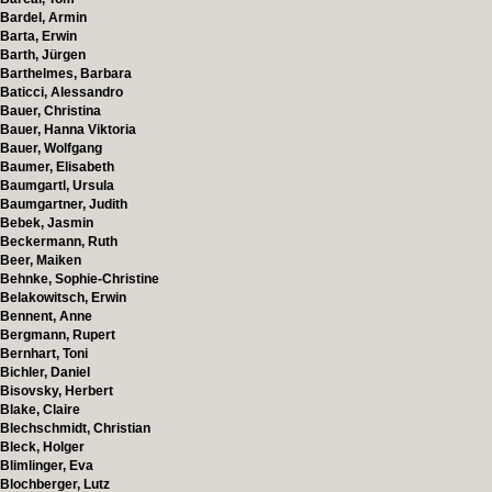
Bardel, Armin
Barta, Erwin
Barth, Jürgen
Barthelmes, Barbara
Baticci, Alessandro
Bauer, Christina
Bauer, Hanna Viktoria
Bauer, Wolfgang
Baumer, Elisabeth
Baumgartl, Ursula
Baumgartner, Judith
Bebek, Jasmin
Beckermann, Ruth
Beer, Maiken
Behnke, Sophie-Christine
Belakowitsch, Erwin
Bennent, Anne
Bergmann, Rupert
Bernhart, Toni
Bichler, Daniel
Bisovsky, Herbert
Blake, Claire
Blechschmidt, Christian
Bleck, Holger
Blimlinger, Eva
Blochberger, Lutz