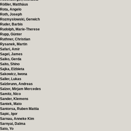
Rößler, Matthäus
Rota, Angelo
Roth, Joseph
Rozmyslowski, Gerwich
Ruder, Barbis
Rudolph, Marie-Therese
Rupp, Günter
Ruthner, Christian
Rysanek, Martin
Safari, Amir
Sagel, James
Saiko, Gerda
Saito, Shino
Sajka, Elżbieta
Sakowicz, Iwona
Saller, Lukas
Salzbrunn, Andreas
Salzer, Mirjam Mercedes
Samitz, Nico
Sander, Klemens
Santek, Mato
Santorsa, Ruben Mattia
Sapic, Igor
Sarnau, Anneke Kim
Sarnyai, Dalma
Sato, Yo