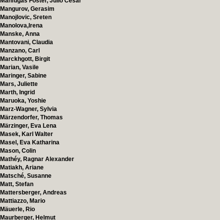
Manfugas Foster, Julio Cesar
Mangurov, Gerasim
Manojlovic, Sreten
Manolova,Irena
Manske, Anna
Mantovani, Claudia
Manzano, Carl
Marckhgott, Birgit
Marian, Vasile
Maringer, Sabine
Mars, Juliette
Marth, Ingrid
Maruoka, Yoshie
Marz-Wagner, Sylvia
Märzendorfer, Thomas
Märzinger, Eva Lena
Masek, Karl Walter
Masel, Eva Katharina
Mason, Colin
Mathéy, Ragnar Alexander
Matiakh, Ariane
Matsché, Susanne
Matt, Stefan
Mattersberger, Andreas
Mattiazzo, Mario
Mäuerle, Rio
Maurberger, Helmut