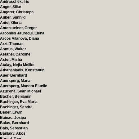
Andraschek, Iris
Anger, Silke
Angerer, Christoph
Anker, Sunhild
Antel, Gloria
Antensteiner, Gregor
Arbonies Jauregui, Elena
Arcos Vilanova, Diana
Arzt, Thomas
Asmus, Walter
Astanei, Caroline
Aster, Misha
Atalay, Nejla Melike
Athanasiadis, Konstantin
Auer, Bernhard
Auersperg, Mana
Auersperg, Manora Estelle
Azucena, Sean Michael
Bacher, Benjamin
Bachinger, Eva Maria
Bachinger, Sandra
Bader, Erwin
Bainac, Josipa
Balas, Bernhard
Bals, Sebastian
Banlaky, Akos
Barcal, Tom