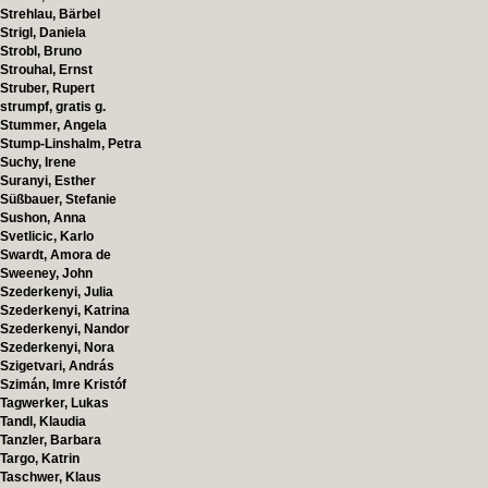
Strehlau, Bärbel
Strigl, Daniela
Strobl, Bruno
Strouhal, Ernst
Struber, Rupert
strumpf, gratis g.
Stummer, Angela
Stump-Linshalm, Petra
Suchy, Irene
Suranyi, Esther
Süßbauer, Stefanie
Sushon, Anna
Svetlicic, Karlo
Swardt, Amora de
Sweeney, John
Szederkenyi, Julia
Szederkenyi, Katrina
Szederkenyi, Nandor
Szederkenyi, Nora
Szigetvari, András
Szimán, Imre Kristóf
Tagwerker, Lukas
Tandl, Klaudia
Tanzler, Barbara
Targo, Katrin
Taschwer, Klaus