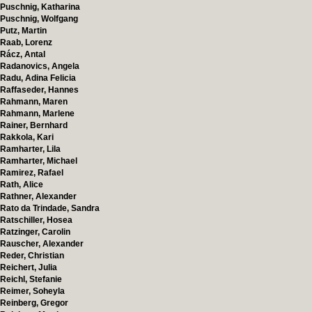
Puschnig, Katharina
Puschnig, Wolfgang
Putz, Martin
Raab, Lorenz
Rácz, Antal
Radanovics, Angela
Radu, Adina Felicia
Raffaseder, Hannes
Rahmann, Maren
Rahmann, Marlene
Rainer, Bernhard
Rakkola, Kari
Ramharter, Lila
Ramharter, Michael
Ramirez, Rafael
Rath, Alice
Rathner, Alexander
Rato da Trindade, Sandra
Ratschiller, Hosea
Ratzinger, Carolin
Rauscher, Alexander
Reder, Christian
Reichert, Julia
Reichl, Stefanie
Reimer, Soheyla
Reinberg, Gregor