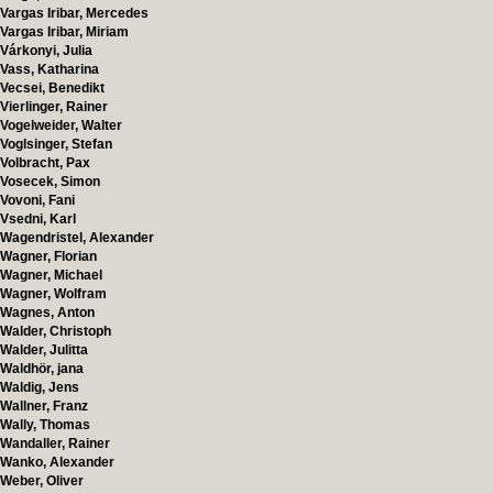
Vargas Iribar, Mercedes
Vargas Iribar, Miriam
Várkonyi, Julia
Vass, Katharina
Vecsei, Benedikt
Vierlinger, Rainer
Vogelweider, Walter
Voglsinger, Stefan
Volbracht, Pax
Vosecek, Simon
Vovoni, Fani
Vsedni, Karl
Wagendristel, Alexander
Wagner, Florian
Wagner, Michael
Wagner, Wolfram
Wagnes, Anton
Walder, Christoph
Walder, Julitta
Waldhör, jana
Waldig, Jens
Wallner, Franz
Wally, Thomas
Wandaller, Rainer
Wanko, Alexander
Weber, Oliver