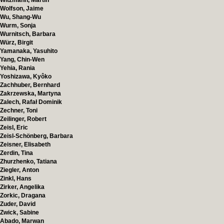
Witzmann, Martin
Wolfson, Jaime
Wu, Shang-Wu
Wurm, Sonja
Wurnitsch, Barbara
Würz, Birgit
Yamanaka, Yasuhito
Yang, Chin-Wen
Yehia, Rania
Yoshizawa, Kyôko
Zachhuber, Bernhard
Zakrzewska, Martyna
Zalech, Rafał Dominik
Zechner, Toni
Zeilinger, Robert
Zeisl, Eric
Zeisl-Schönberg, Barbara
Zeisner, Elisabeth
Zerdin, Tina
Zhurzhenko, Tatiana
Ziegler, Anton
Zinkl, Hans
Zirker, Angelika
Zorkic, Dragana
Zuder, David
Zwick, Sabine
Abado, Marwan