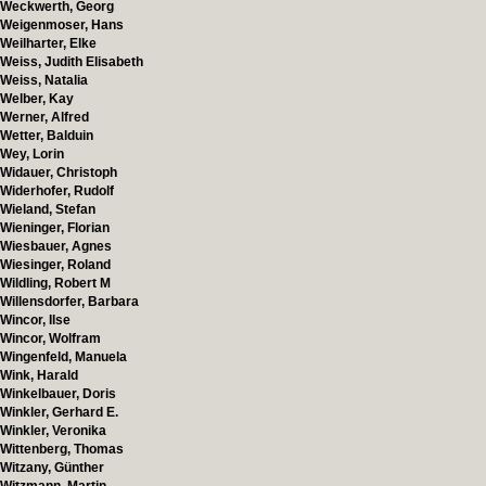
Weckwerth, Georg
Weigenmoser, Hans
Weilharter, Elke
Weiss, Judith Elisabeth
Weiss, Natalia
Welber, Kay
Werner, Alfred
Wetter, Balduin
Wey, Lorin
Widauer, Christoph
Widerhofer, Rudolf
Wieland, Stefan
Wieninger, Florian
Wiesbauer, Agnes
Wiesinger, Roland
Wildling, Robert M
Willensdorfer, Barbara
Wincor, Ilse
Wincor, Wolfram
Wingenfeld, Manuela
Wink, Harald
Winkelbauer, Doris
Winkler, Gerhard E.
Winkler, Veronika
Wittenberg, Thomas
Witzany, Günther