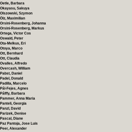
Oetle, Barbara
Okayasu, Sakuya
Olszowski, Szymon
Ölz, Maximilian
Orsini-Rosenberg, Johanna
Orsini-Rosenberg, Markus
Ortega, Victor Cos
Oswald, Peter
Ota-Melkus, Eri
Otoya, Marco
Ott, Bernhard
Ott, Claudia
Ovalles, Alfredo
Overcash, William
Pabst, Daniel
Padel, Donald
Padilla, Marcelo
Pál-Fejes, Agnes
Pálffy, Barbara
Pammer, Anna Maria
Panteli, Georgia
Panzl, David
Parizek, Denise
Pascal, Diane
Paz Pantoja, Jose Luis
Peer, Alexander