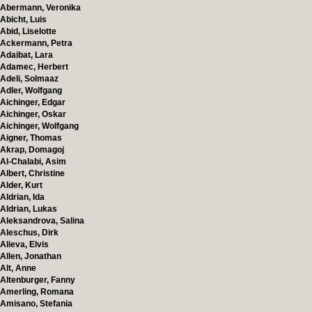
Abermann, Veronika
Abicht, Luis
Abid, Liselotte
Ackermann, Petra
Adaibat, Lara
Adamec, Herbert
Adeli, Solmaaz
Adler, Wolfgang
Aichinger, Edgar
Aichinger, Oskar
Aichinger, Wolfgang
Aigner, Thomas
Akrap, Domagoj
Al-Chalabi, Asim
Albert, Christine
Alder, Kurt
Aldrian, Ida
Aldrian, Lukas
Aleksandrova, Salina
Aleschus, Dirk
Alieva, Elvis
Allen, Jonathan
Alt, Anne
Altenburger, Fanny
Amerling, Romana
Amisano, Stefania