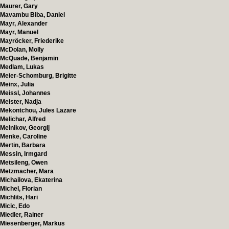
Maurer, Gary
Mavambu Biba, Daniel
Mayr, Alexander
Mayr, Manuel
Mayröcker, Friederike
McDolan, Molly
McQuade, Benjamin
Medlam, Lukas
Meier-Schomburg, Brigitte
Meinx, Julia
Meissl, Johannes
Meister, Nadja
Mekontchou, Jules Lazare
Melichar, Alfred
Melnikov, Georgij
Menke, Caroline
Mertin, Barbara
Messin, Irmgard
Metsileng, Owen
Metzmacher, Mara
Michailova, Ekaterina
Michel, Florian
Michlits, Hari
Micic, Edo
Miedler, Rainer
Miesenberger, Markus