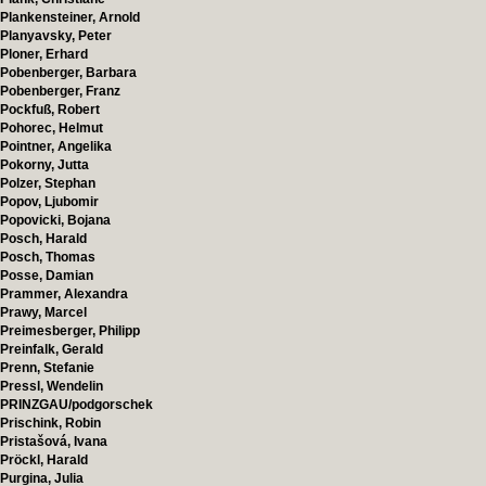
Plankensteiner, Arnold
Planyavsky, Peter
Ploner, Erhard
Pobenberger, Barbara
Pobenberger, Franz
Pockfuß, Robert
Pohorec, Helmut
Pointner, Angelika
Pokorny, Jutta
Polzer, Stephan
Popov, Ljubomir
Popovicki, Bojana
Posch, Harald
Posch, Thomas
Posse, Damian
Prammer, Alexandra
Prawy, Marcel
Preimesberger, Philipp
Preinfalk, Gerald
Prenn, Stefanie
Pressl, Wendelin
PRINZGAU/podgorschek
Prischink, Robin
Pristašová, Ivana
Pröckl, Harald
Purgina, Julia