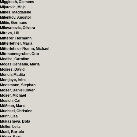
Miggitsch, Clemens
Mijatovic, Maja
Mikes, Magdalene
Milenkov, Apostol
Milite, Germano
Milovanovic, Olivera
Mireva, Lili
Mitterer, Hermann
Mitterlehner, Maria
Mitterlehner-Romm, Michael
Mittmannsgruber, Otto
Modiba, Caroline
Mogas Gensana, Maria
Moises, David
Mönch, Madita
Montjoye, Irène
Moosmann, Stephan
Moser, Daniel Oliver
Moser, Michael
Mosich, Cai
Mößmer, Marc
Muchsel, Christine
Muhr, Lisa
Mukasheva, Bota
Müller, Leila
Musil, Bartolo