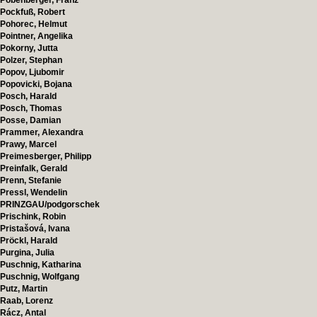
Pobenberger, Franz
Pockfuß, Robert
Pohorec, Helmut
Pointner, Angelika
Pokorny, Jutta
Polzer, Stephan
Popov, Ljubomir
Popovicki, Bojana
Posch, Harald
Posch, Thomas
Posse, Damian
Prammer, Alexandra
Prawy, Marcel
Preimesberger, Philipp
Preinfalk, Gerald
Prenn, Stefanie
Pressl, Wendelin
PRINZGAU/podgorschek
Prischink, Robin
Pristašová, Ivana
Pröckl, Harald
Purgina, Julia
Puschnig, Katharina
Puschnig, Wolfgang
Putz, Martin
Raab, Lorenz
Rácz, Antal