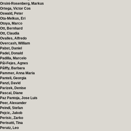
Orsini-Rosenberg, Markus
Ortega, Victor Cos
Oswald, Peter
Ota-Melkus, Eri
Otoya, Marco
Ott, Bernhard
Ott, Claudia
Ovalles, Alfredo
Overcash, William
Pabst, Daniel
Padel, Donald
Padilla, Marcelo
Pál-Fejes, Agnes
Pálffy, Barbara
Pammer, Anna Maria
Panteli, Georgia
Panzl, David
Parizek, Denise
Pascal, Diane
Paz Pantoja, Jose Luis
Peer, Alexander
Peindl, Stefan
Pejcic, Jakob
Perisic, Zarko
Perisutti, Tina
Perutz, Leo