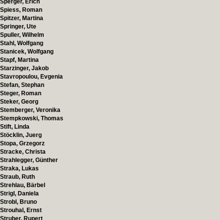
Sperger, Erich
Spiess, Roman
Spitzer, Martina
Springer, Ute
Spuller, Wilhelm
Stahl, Wolfgang
Stanicek, Wolfgang
Stapf, Martina
Starzinger, Jakob
Stavropoulou, Evgenia
Stefan, Stephan
Steger, Roman
Steker, Georg
Stemberger, Veronika
Stempkowski, Thomas
Stift, Linda
Stöcklin, Juerg
Stopa, Grzegorz
Stracke, Christa
Strahlegger, Günther
Straka, Lukas
Straub, Ruth
Strehlau, Bärbel
Strigl, Daniela
Strobl, Bruno
Strouhal, Ernst
Struber, Rupert