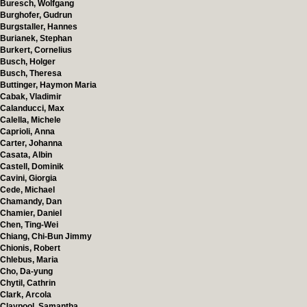
Buresch, Wolfgang
Burghofer, Gudrun
Burgstaller, Hannes
Burianek, Stephan
Burkert, Cornelius
Busch, Holger
Busch, Theresa
Buttinger, Haymon Maria
Cabak, Vladimir
Calanducci, Max
Calella, Michele
Caprioli, Anna
Carter, Johanna
Casata, Albin
Castell, Dominik
Cavini, Giorgia
Cede, Michael
Chamandy, Dan
Chamier, Daniel
Chen, Ting-Wei
Chiang, Chi-Bun Jimmy
Chionis, Robert
Chlebus, Maria
Cho, Da-yung
Chytil, Cathrin
Clark, Arcola
Claypool, Samantha