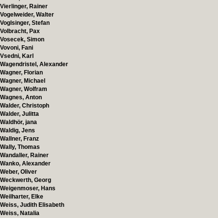
Vierlinger, Rainer
Vogelweider, Walter
Voglsinger, Stefan
Volbracht, Pax
Vosecek, Simon
Vovoni, Fani
Vsedni, Karl
Wagendristel, Alexander
Wagner, Florian
Wagner, Michael
Wagner, Wolfram
Wagnes, Anton
Walder, Christoph
Walder, Julitta
Waldhör, jana
Waldig, Jens
Wallner, Franz
Wally, Thomas
Wandaller, Rainer
Wanko, Alexander
Weber, Oliver
Weckwerth, Georg
Weigenmoser, Hans
Weilharter, Elke
Weiss, Judith Elisabeth
Weiss, Natalia