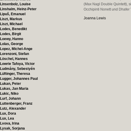
Linsenbolz, Louise
(Max Nagl Double Quintett), 
Linshalm, Heinz-Peter
Occhipinti Nonett und Dhafer 
Lipuš, Emanuel
Joanna Lewis
Liszt, Markus
Liszt, Michael
Lodes, Benedikt
Lodes, Birgit
Loewy, Hanno
Lolas, George
Lopez, Michel-Ange
Lorenzoni, Stefan
Löschel, Hannes
Lowrie Tafoya, Victor
Ludmány, Sebestyén
Lüftinger, Theresa
Lugger, Johannes Paul
Lukan, Peter
Lukas, Jan Maria
Lukic, Niko
Lurf, Johann
Luttenberger, Franz
Lutz, Alexander
Lux, Dora
Lux, Lea
Lvova, Irina
Lysak, Sorjana