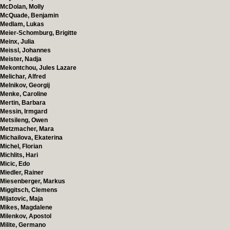
McDolan, Molly
McQuade, Benjamin
Medlam, Lukas
Meier-Schomburg, Brigitte
Meinx, Julia
Meissl, Johannes
Meister, Nadja
Mekontchou, Jules Lazare
Melichar, Alfred
Melnikov, Georgij
Menke, Caroline
Mertin, Barbara
Messin, Irmgard
Metsileng, Owen
Metzmacher, Mara
Michailova, Ekaterina
Michel, Florian
Michlits, Hari
Micic, Edo
Miedler, Rainer
Miesenberger, Markus
Miggitsch, Clemens
Mijatovic, Maja
Mikes, Magdalene
Milenkov, Apostol
Milite, Germano