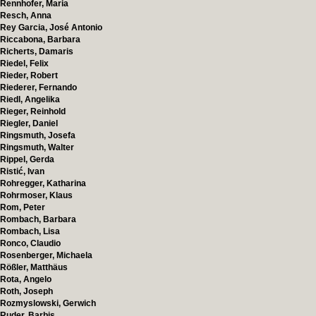
Rennhofer, Maria
Resch, Anna
Rey Garcia, José Antonio
Riccabona, Barbara
Richerts, Damaris
Riedel, Felix
Rieder, Robert
Riederer, Fernando
Riedl, Angelika
Rieger, Reinhold
Riegler, Daniel
Ringsmuth, Josefa
Ringsmuth, Walter
Rippel, Gerda
Ristić, Ivan
Rohregger, Katharina
Rohrmoser, Klaus
Rom, Peter
Rombach, Barbara
Rombach, Lisa
Ronco, Claudio
Rosenberger, Michaela
Rößler, Matthäus
Rota, Angelo
Roth, Joseph
Rozmyslowski, Gerwich
Ruder, Barbis