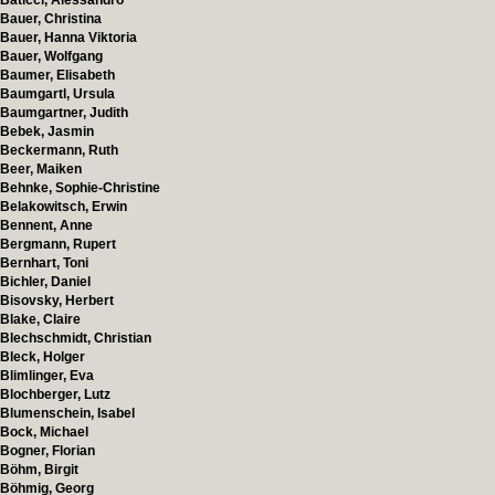
Baticci, Alessandro
Bauer, Christina
Bauer, Hanna Viktoria
Bauer, Wolfgang
Baumer, Elisabeth
Baumgartl, Ursula
Baumgartner, Judith
Bebek, Jasmin
Beckermann, Ruth
Beer, Maiken
Behnke, Sophie-Christine
Belakowitsch, Erwin
Bennent, Anne
Bergmann, Rupert
Bernhart, Toni
Bichler, Daniel
Bisovsky, Herbert
Blake, Claire
Blechschmidt, Christian
Bleck, Holger
Blimlinger, Eva
Blochberger, Lutz
Blumenschein, Isabel
Bock, Michael
Bogner, Florian
Böhm, Birgit
Böhmig, Georg