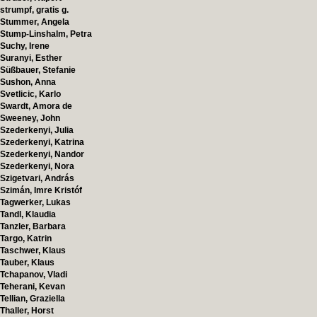
strumpf, gratis g.
Stummer, Angela
Stump-Linshalm, Petra
Suchy, Irene
Suranyi, Esther
Süßbauer, Stefanie
Sushon, Anna
Svetlicic, Karlo
Swardt, Amora de
Sweeney, John
Szederkenyi, Julia
Szederkenyi, Katrina
Szederkenyi, Nandor
Szederkenyi, Nora
Szigetvari, András
Szimán, Imre Kristóf
Tagwerker, Lukas
Tandl, Klaudia
Tanzler, Barbara
Targo, Katrin
Taschwer, Klaus
Tauber, Klaus
Tchapanov, Vladi
Teherani, Kevan
Tellian, Graziella
Thaller, Horst