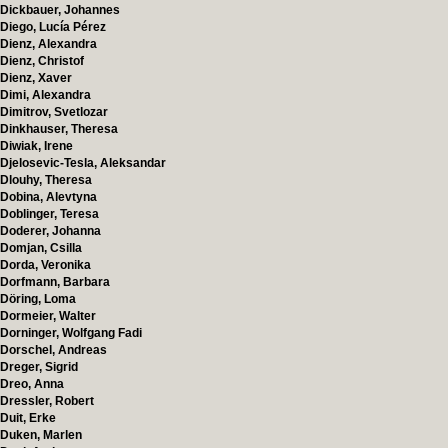
Dickbauer, Johannes
Diego, Lucía Pérez
Dienz, Alexandra
Dienz, Christof
Dienz, Xaver
Dimi, Alexandra
Dimitrov, Svetlozar
Dinkhauser, Theresa
Diwiak, Irene
Djelosevic-Tesla, Aleksandar
Dlouhy, Theresa
Dobina, Alevtyna
Doblinger, Teresa
Doderer, Johanna
Domjan, Csilla
Dorda, Veronika
Dorfmann, Barbara
Döring, Loma
Dormeier, Walter
Dorninger, Wolfgang Fadi
Dorschel, Andreas
Dreger, Sigrid
Dreo, Anna
Dressler, Robert
Duit, Erke
Duken, Marlen