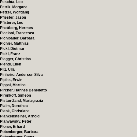
Peschta, Leo
Petrik, Morgana
Petzer, Wolfgang
Pfiester, Jason
Pfisterer, Leo
Phettberg, Hermes
Piccioni, Francesca
Pichlbauer, Barbara
Pichler, Matthias
Pickl, Dietmar
Pickl, Franz
Piegger, Christina
Piendl, Ellen
Pilz, Ulla
Pinheiro, Anderson Silva
Piplits, Erwin
Pippal, Martina
Pircher, Hannes Benedetto
Pironkoff, Simeon
Pistan-Zand, Mariagrazia
Plaim, Dorothea
Plank, Christiane
Plankensteiner, Arnold
Planyavsky, Peter
Ploner, Erhard
Pobenberger, Barbara