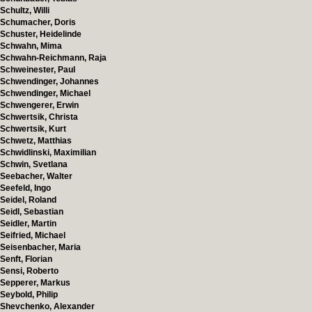
Schultz, Willi
Schumacher, Doris
Schuster, Heidelinde
Schwahn, Mima
Schwahn-Reichmann, Raja
Schweinester, Paul
Schwendinger, Johannes
Schwendinger, Michael
Schwengerer, Erwin
Schwertsik, Christa
Schwertsik, Kurt
Schwetz, Matthias
Schwidlinski, Maximilian
Schwin, Svetlana
Seebacher, Walter
Seefeld, Ingo
Seidel, Roland
Seidl, Sebastian
Seidler, Martin
Seifried, Michael
Seisenbacher, Maria
Senft, Florian
Sensi, Roberto
Sepperer, Markus
Seybold, Philip
Shevchenko, Alexander