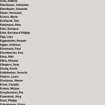
Dusl, Andrea
Ebenbauer, Johannes
Ebenbauer, Susanne
Ebner, Hermann
Eckert, Marie
Eckhardt, Toni
Edelmann, Nina
Eder, Barbara
Eder, Bernhard Philipp
Egg, Loys
Eggenhofer, Renate
Egger, Andreas
Eisemann, Paul
Eisenbacher, Eva
Eleta, Miki
Elkin, Shauna
Ellegiers, Nele
Elsnig, Kevin
Endelweber, Severin
Endres, Laura
Erasimus, Simon
Erbar, Claudia
Erdem, Mirjam
Ernstbrunner, Pia
Espenkott, Jörg
Etzel, Philipp
Eulenberger, Klaus