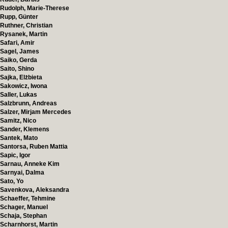
Rudolph, Marie-Therese
Rupp, Günter
Ruthner, Christian
Rysanek, Martin
Safari, Amir
Sagel, James
Saiko, Gerda
Saito, Shino
Sajka, Elżbieta
Sakowicz, Iwona
Saller, Lukas
Salzbrunn, Andreas
Salzer, Mirjam Mercedes
Samitz, Nico
Sander, Klemens
Santek, Mato
Santorsa, Ruben Mattia
Sapic, Igor
Sarnau, Anneke Kim
Sarnyai, Dalma
Sato, Yo
Savenkova, Aleksandra
Schaeffer, Tehmine
Schager, Manuel
Schaja, Stephan
Scharnhorst, Martin