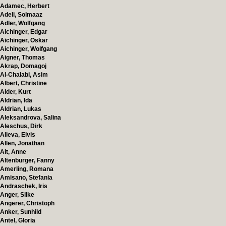
Adamec, Herbert
Adeli, Solmaaz
Adler, Wolfgang
Aichinger, Edgar
Aichinger, Oskar
Aichinger, Wolfgang
Aigner, Thomas
Akrap, Domagoj
Al-Chalabi, Asim
Albert, Christine
Alder, Kurt
Aldrian, Ida
Aldrian, Lukas
Aleksandrova, Salina
Aleschus, Dirk
Alieva, Elvis
Allen, Jonathan
Alt, Anne
Altenburger, Fanny
Amerling, Romana
Amisano, Stefania
Andraschek, Iris
Anger, Silke
Angerer, Christoph
Anker, Sunhild
Antel, Gloria