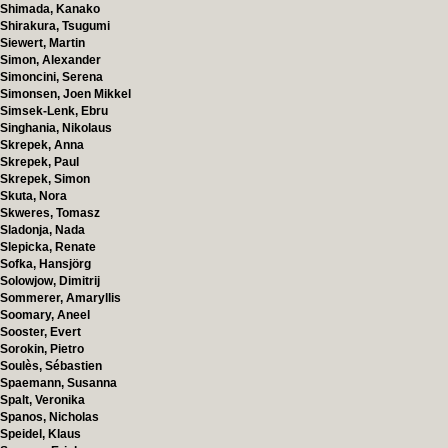
Shimada, Kanako
Shirakura, Tsugumi
Siewert, Martin
Simon, Alexander
Simoncini, Serena
Simonsen, Joen Mikkel
Simsek-Lenk, Ebru
Singhania, Nikolaus
Skrepek, Anna
Skrepek, Paul
Skrepek, Simon
Skuta, Nora
Skweres, Tomasz
Sladonja, Nada
Slepicka, Renate
Sofka, Hansjörg
Solowjow, Dimitrij
Sommerer, Amaryllis
Soomary, Aneel
Sooster, Evert
Sorokin, Pietro
Soulès, Sébastien
Spaemann, Susanna
Spalt, Veronika
Spanos, Nicholas
Speidel, Klaus