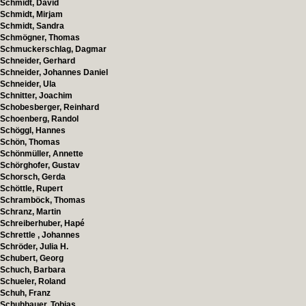
Schmidt, David
Schmidt, Mirjam
Schmidt, Sandra
Schmögner, Thomas
Schmuckerschlag, Dagmar
Schneider, Gerhard
Schneider, Johannes Daniel
Schneider, Ula
Schnitter, Joachim
Schobesberger, Reinhard
Schoenberg, Randol
Schöggl, Hannes
Schön, Thomas
Schönmüller, Annette
Schörghofer, Gustav
Schorsch, Gerda
Schöttle, Rupert
Schramböck, Thomas
Schranz, Martin
Schreiberhuber, Hapé
Schrettle , Johannes
Schröder, Julia H.
Schubert, Georg
Schuch, Barbara
Schueler, Roland
Schuh, Franz
Schuhbauer, Tobias