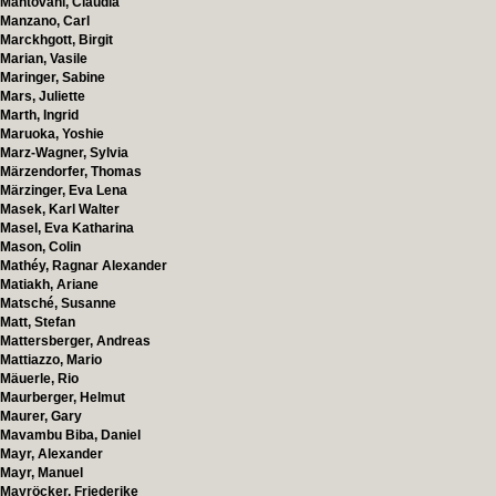
Mantovani, Claudia
Manzano, Carl
Marckhgott, Birgit
Marian, Vasile
Maringer, Sabine
Mars, Juliette
Marth, Ingrid
Maruoka, Yoshie
Marz-Wagner, Sylvia
Märzendorfer, Thomas
Märzinger, Eva Lena
Masek, Karl Walter
Masel, Eva Katharina
Mason, Colin
Mathéy, Ragnar Alexander
Matiakh, Ariane
Matsché, Susanne
Matt, Stefan
Mattersberger, Andreas
Mattiazzo, Mario
Mäuerle, Rio
Maurberger, Helmut
Maurer, Gary
Mavambu Biba, Daniel
Mayr, Alexander
Mayr, Manuel
Mayröcker, Friederike