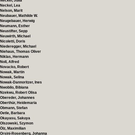
Neckel, Julia
Neckel, Lea
Nelson, Marit
Neubauer, Mathilde W.
Neugebauer, Herwig
Neumann, Esther
Neustifter, Sepp
Neuwirth, Michael
Nicoletti, Doris
Niederegger, Michael
Niehaus, Thomas Oliver
Niklas, Hermann
Noll, Alfred
Novacko, Robert
Nowak, Martin
Nowak, Selina
Nowak-Dannoritzer, Ines
Nwobilo, Bibiana
Nzekwu, Robert Olisa
Obereder, Johannes
Oberthür, Heidemaria
Obmann, Stefan
Oetle, Barbara
Okayasu, Sakuya
Olszowski, Szymon
Ölz, Maximilian
Orsini-Rosenberg, Johanna