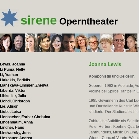
sirene
Operntheater
Joanna Lewis
Lewis, Joanna
Li Puma, Nelly
Li, Yushan
Komponistin und Geigerin.
Liakakis, Periklis
Lianskaya-Lininger, Zhenya
Geboren 1963 in Adelaide, Aus
Liberda, Viktor
Violine bei Spiros Rantos in
Libiseller, Julia
1985 Gewinnerin des Carl Lud
Lichdi, Christoph
und Darstellende Kunst in Wi
Lie, Alison
Liebe, Luisa
studierte. Der Studienabschlu
Lienbacher, Esther Christina
Zahlreiche Auftritte als Soli
Lindenbaum, Anna
Peter Herbert, Koehne Quart
Lindner, Hans
Jahrhunderts, Music On Line,
Lindworsky, Jens
Wiener Concert-Verein, Wiene
Linsbauer, Andrea