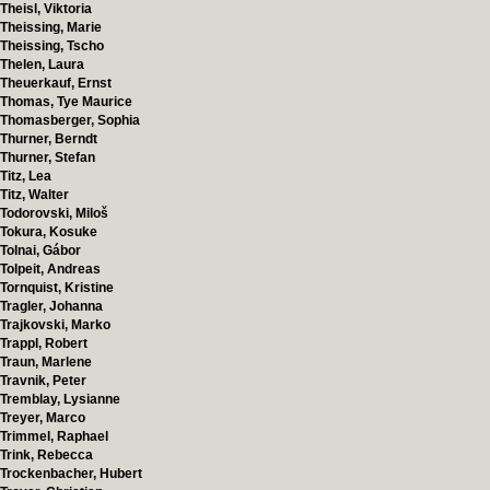
Theisl, Viktoria
Theissing, Marie
Theissing, Tscho
Thelen, Laura
Theuerkauf, Ernst
Thomas, Tye Maurice
Thomasberger, Sophia
Thurner, Berndt
Thurner, Stefan
Titz, Lea
Titz, Walter
Todorovski, Miloš
Tokura, Kosuke
Tolnai, Gábor
Tolpeit, Andreas
Tornquist, Kristine
Tragler, Johanna
Trajkovski, Marko
Trappl, Robert
Traun, Marlene
Travnik, Peter
Tremblay, Lysianne
Treyer, Marco
Trimmel, Raphael
Trink, Rebecca
Trockenbacher, Hubert