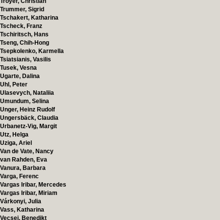
Troyer, Christian
Trummer, Sigrid
Tschakert, Katharina
Tscheck, Franz
Tschiritsch, Hans
Tseng, Chih-Hong
Tsepkolenko, Karmella
Tsiatsianis, Vasilis
Tusek, Vesna
Ugarte, Dalina
Uhl, Peter
Ulasevych, Nataliia
Umundum, Selina
Unger, Heinz Rudolf
Ungersbäck, Claudia
Urbanetz-Vig, Margit
Utz, Helga
Uziga, Ariel
Van de Vate, Nancy
van Rahden, Eva
Vanura, Barbara
Varga, Ferenc
Vargas Iribar, Mercedes
Vargas Iribar, Miriam
Várkonyi, Julia
Vass, Katharina
Vecsei, Benedikt