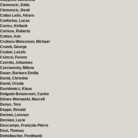
Clemencic, Edda
Clemencic, René
Collao León, Alvaro
Confurius, Lucas
Cortes, Kirlianit
Cortese, Roberta
Cotten, Ann
Croitoru-Weissman, Michael
Crumb, George
Csabai, Laszlo
Csincsi, Ferenc
Czernin, Johannes
Czernovsky, Milena
Dauer, Barbara Emilia
David, Christine
David, Ursula
Davidowicz, Klaus
Delgado-Betancourt, Carlos
Dénes-Worowski, Marcell
Denys, Tore
Deppe, Renald
Derinni, Lorenzo
Deroian, Lucie
Descamps, François-Pierre
Desi, Thomas
Dettelbacher, Ferdinand