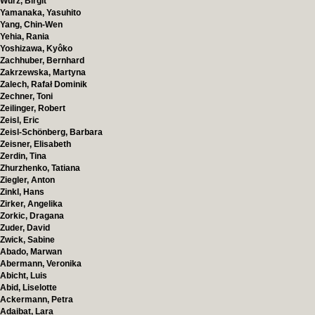
Würz, Birgit
Yamanaka, Yasuhito
Yang, Chin-Wen
Yehia, Rania
Yoshizawa, Kyôko
Zachhuber, Bernhard
Zakrzewska, Martyna
Zalech, Rafał Dominik
Zechner, Toni
Zeilinger, Robert
Zeisl, Eric
Zeisl-Schönberg, Barbara
Zeisner, Elisabeth
Zerdin, Tina
Zhurzhenko, Tatiana
Ziegler, Anton
Zinkl, Hans
Zirker, Angelika
Zorkic, Dragana
Zuder, David
Zwick, Sabine
Abado, Marwan
Abermann, Veronika
Abicht, Luis
Abid, Liselotte
Ackermann, Petra
Adaibat, Lara