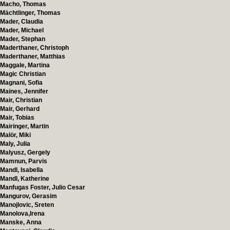
Macho, Thomas
Mächtlinger, Thomas
Mader, Claudia
Mader, Michael
Mader, Stephan
Maderthaner, Christoph
Maderthaner, Matthias
Maggale, Martina
Magic Christian
Magnani, Sofia
Maines, Jennifer
Mair, Christian
Mair, Gerhard
Mair, Tobias
Mairinger, Martin
Malör, Miki
Maly, Julia
Malyusz, Gergely
Mamnun, Parvis
Mandl, Isabella
Mandl, Katherine
Manfugas Foster, Julio Cesar
Mangurov, Gerasim
Manojlovic, Sreten
Manolova,Irena
Manske, Anna