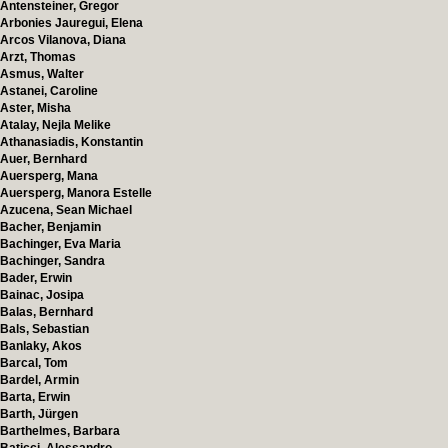
Antensteiner, Gregor
Arbonies Jauregui, Elena
Arcos Vilanova, Diana
Arzt, Thomas
Asmus, Walter
Astanei, Caroline
Aster, Misha
Atalay, Nejla Melike
Athanasiadis, Konstantin
Auer, Bernhard
Auersperg, Mana
Auersperg, Manora Estelle
Azucena, Sean Michael
Bacher, Benjamin
Bachinger, Eva Maria
Bachinger, Sandra
Bader, Erwin
Bainac, Josipa
Balas, Bernhard
Bals, Sebastian
Banlaky, Akos
Barcal, Tom
Bardel, Armin
Barta, Erwin
Barth, Jürgen
Barthelmes, Barbara