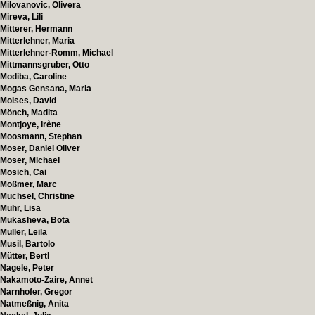
Milovanovic, Olivera
Mireva, Lili
Mitterer, Hermann
Mitterlehner, Maria
Mitterlehner-Romm, Michael
Mittmannsgruber, Otto
Modiba, Caroline
Mogas Gensana, Maria
Moises, David
Mönch, Madita
Montjoye, Irène
Moosmann, Stephan
Moser, Daniel Oliver
Moser, Michael
Mosich, Cai
Mößmer, Marc
Muchsel, Christine
Muhr, Lisa
Mukasheva, Bota
Müller, Leila
Musil, Bartolo
Mütter, Bertl
Nagele, Peter
Nakamoto-Zaire, Annet
Narnhofer, Gregor
Natmeßnig, Anita