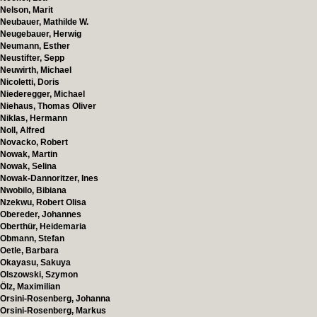
Nelson, Marit
Neubauer, Mathilde W.
Neugebauer, Herwig
Neumann, Esther
Neustifter, Sepp
Neuwirth, Michael
Nicoletti, Doris
Niederegger, Michael
Niehaus, Thomas Oliver
Niklas, Hermann
Noll, Alfred
Novacko, Robert
Nowak, Martin
Nowak, Selina
Nowak-Dannoritzer, Ines
Nwobilo, Bibiana
Nzekwu, Robert Olisa
Obereder, Johannes
Oberthür, Heidemaria
Obmann, Stefan
Oetle, Barbara
Okayasu, Sakuya
Olszowski, Szymon
Ölz, Maximilian
Orsini-Rosenberg, Johanna
Orsini-Rosenberg, Markus