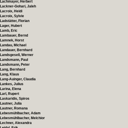
Lachmayer, Herbert
Lackner-Gohari, Jaleh
Lacroix, Heidi
Lacroix, Sylvie
Ladstätter, Florian
Lager, Hubert
Lamb, Eric
Lambauer, Bernd
Lamnek, Horst
Landau, Michael
Landauer, Bernhard
Landsgesell, Werner
Landsmann, Paul
Landsmann, Peter
Lang, Bernhard
Lang, Klaus
Lang-Auinger, Claudia
Lankes, Julius
Larina, Elena
Larl, Rupert
Laskaridis, Spiros
Lautner, Julia
Lautner, Romana
Lebesmühlbacher, Adam
Lebesmühlbacher, Melchior
Lechner, Alexandra
Leidal, Erik