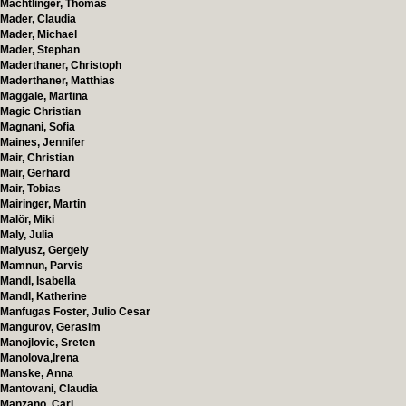
Mächtlinger, Thomas
Mader, Claudia
Mader, Michael
Mader, Stephan
Maderthaner, Christoph
Maderthaner, Matthias
Maggale, Martina
Magic Christian
Magnani, Sofia
Maines, Jennifer
Mair, Christian
Mair, Gerhard
Mair, Tobias
Mairinger, Martin
Malör, Miki
Maly, Julia
Malyusz, Gergely
Mamnun, Parvis
Mandl, Isabella
Mandl, Katherine
Manfugas Foster, Julio Cesar
Mangurov, Gerasim
Manojlovic, Sreten
Manolova,Irena
Manske, Anna
Mantovani, Claudia
Manzano, Carl