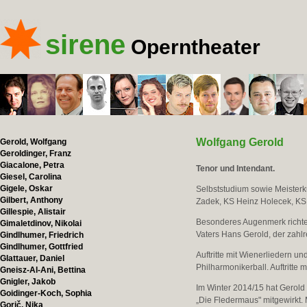
sirene
Operntheater
Wolfgang Gerold
Gerold, Wolfgang
Geroldinger, Franz
Giacalone, Petra
Tenor und Intendant.
Giesel, Carolina
Gigele, Oskar
Selbststudium sowie Meisterk
Gilbert, Anthony
Zadek, KS Heinz Holecek, KS 
Gillespie, Alistair
Besonderes Augenmerk richte
Gimaletdinov, Nikolai
Vaters Hans Gerold, der zahl
Gindlhumer, Friedrich
Gindlhumer, Gottfried
Auftritte mit Wienerliedern 
Glattauer, Daniel
Philharmonikerball. Auftritte
Gneisz-Al-Ani, Bettina
Gnigler, Jakob
Im Winter 2014/15 hat Gerold
Goidinger-Koch, Sophia
„Die Fledermaus" mitgewirkt.
Gorič, Nika