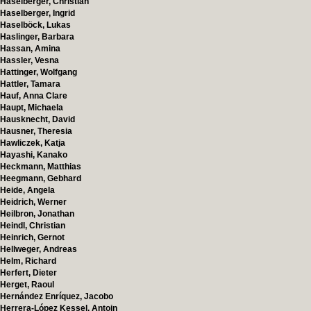
Haselberger, Christian
Haselberger, Ingrid
Haselböck, Lukas
Haslinger, Barbara
Hassan, Amina
Hassler, Vesna
Hattinger, Wolfgang
Hattler, Tamara
Hauf, Anna Clare
Haupt, Michaela
Hausknecht, David
Hausner, Theresia
Hawliczek, Katja
Hayashi, Kanako
Heckmann, Matthias
Heegmann, Gebhard
Heide, Angela
Heidrich, Werner
Heilbron, Jonathan
Heindl, Christian
Heinrich, Gernot
Hellweger, Andreas
Helm, Richard
Herfert, Dieter
Herget, Raoul
Hernández Enríquez, Jacobo
Herrera-López Kessel, Antoin