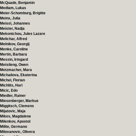
McQuade, Benjamin
Medlam, Lukas
Meier-Schomburg, Brigitte
Meinx, Julia
Meissl, Johannes
Meister, Nadja
Mekontchou, Jules Lazare
Melichar, Alfred
Melnikov, Georgij
Menke, Caroline
Mertin, Barbara
Messin, Irmgard
Metsileng, Owen
Metzmacher, Mara
Michailova, Ekaterina
Michel, Florian
Michlits, Hari
Micic, Edo
Miedler, Rainer
Miesenberger, Markus
Miggitsch, Clemens
Mijatovic, Maja
Mikes, Magdalene
Milenkov, Apostol
Milite, Germano
Milovanovic, Olivera