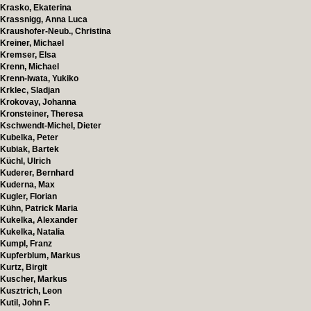
Krasko, Ekaterina
Krassnigg, Anna Luca
Kraushofer-Neub., Christina
Kreiner, Michael
Kremser, Elsa
Krenn, Michael
Krenn-Iwata, Yukiko
Krklec, Sladjan
Krokovay, Johanna
Kronsteiner, Theresa
Kschwendt-Michel, Dieter
Kubelka, Peter
Kubiak, Bartek
Küchl, Ulrich
Kuderer, Bernhard
Kuderna, Max
Kugler, Florian
Kühn, Patrick Maria
Kukelka, Alexander
Kukelka, Natalia
Kumpl, Franz
Kupferblum, Markus
Kurtz, Birgit
Kuscher, Markus
Kusztrich, Leon
Kutil, John F.