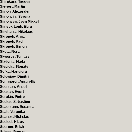
Shirakura, Tsugumi
Siewert, Martin
Simon, Alexander
Simoncini, Serena
Simonsen, Joen Mikkel
Simsek-Lenk, Ebru
Singhania, Nikolaus
Skrepek, Anna
Skrepek, Paul
Skrepek, Simon
Skuta, Nora
Skweres, Tomasz
Sladonja, Nada
Slepicka, Renate
Sofka, Hansjörg
Solowjow, Dimitrij
Sommerer, Amaryllis
Soomary, Aneel
Sooster, Evert
Sorokin, Pietro
Soulès, Sébastien
Spaemann, Susanna
Spalt, Veronika
Spanos, Nicholas
Speidel, Klaus
Sperger, Erich
Spiess, Roman