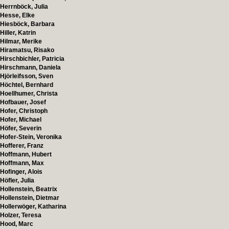
Herrnböck, Julia
Hesse, Elke
Hiesböck, Barbara
Hiller, Katrin
Hilmar, Merike
Hiramatsu, Risako
Hirschbichler, Patricia
Hirschmann, Daniela
Hjörleifsson, Sven
Höchtel, Bernhard
Hoellhumer, Christa
Hofbauer, Josef
Hofer, Christoph
Hofer, Michael
Höfer, Severin
Hofer-Stein, Veronika
Hofferer, Franz
Hoffmann, Hubert
Hoffmann, Max
Hofinger, Alois
Höfler, Julia
Hollenstein, Beatrix
Hollenstein, Dietmar
Hollerwöger, Katharina
Holzer, Teresa
Hood, Marc