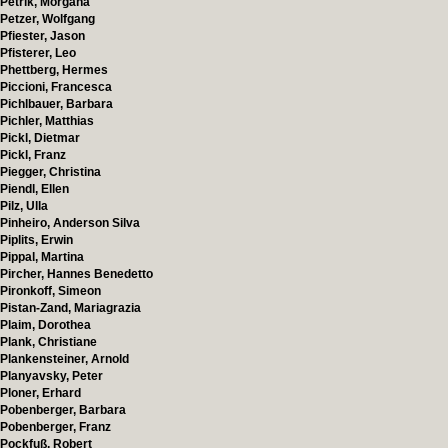
Petrik, Morgana
Petzer, Wolfgang
Pfiester, Jason
Pfisterer, Leo
Phettberg, Hermes
Piccioni, Francesca
Pichlbauer, Barbara
Pichler, Matthias
Pickl, Dietmar
Pickl, Franz
Piegger, Christina
Piendl, Ellen
Pilz, Ulla
Pinheiro, Anderson Silva
Piplits, Erwin
Pippal, Martina
Pircher, Hannes Benedetto
Pironkoff, Simeon
Pistan-Zand, Mariagrazia
Plaim, Dorothea
Plank, Christiane
Plankensteiner, Arnold
Planyavsky, Peter
Ploner, Erhard
Pobenberger, Barbara
Pobenberger, Franz
Pockfuß, Robert