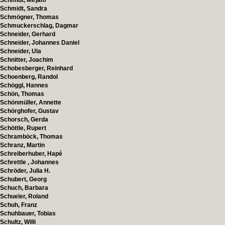
Schmidt, Mirjam
Schmidt, Sandra
Schmögner, Thomas
Schmuckerschlag, Dagmar
Schneider, Gerhard
Schneider, Johannes Daniel
Schneider, Ula
Schnitter, Joachim
Schobesberger, Reinhard
Schoenberg, Randol
Schöggl, Hannes
Schön, Thomas
Schönmüller, Annette
Schörghofer, Gustav
Schorsch, Gerda
Schöttle, Rupert
Schramböck, Thomas
Schranz, Martin
Schreiberhuber, Hapé
Schrettle , Johannes
Schröder, Julia H.
Schubert, Georg
Schuch, Barbara
Schueler, Roland
Schuh, Franz
Schuhbauer, Tobias
Schultz, Willi