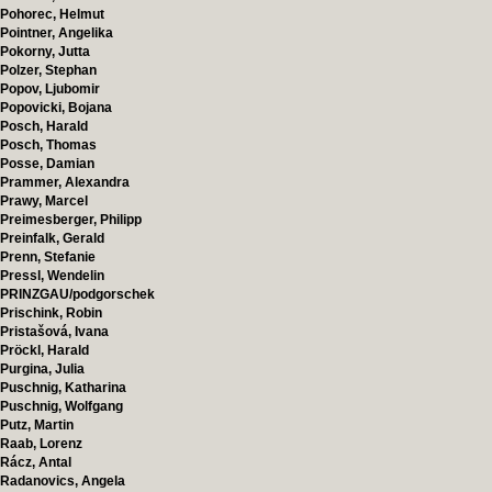
Pohorec, Helmut
Pointner, Angelika
Pokorny, Jutta
Polzer, Stephan
Popov, Ljubomir
Popovicki, Bojana
Posch, Harald
Posch, Thomas
Posse, Damian
Prammer, Alexandra
Prawy, Marcel
Preimesberger, Philipp
Preinfalk, Gerald
Prenn, Stefanie
Pressl, Wendelin
PRINZGAU/podgorschek
Prischink, Robin
Pristašová, Ivana
Pröckl, Harald
Purgina, Julia
Puschnig, Katharina
Puschnig, Wolfgang
Putz, Martin
Raab, Lorenz
Rácz, Antal
Radanovics, Angela