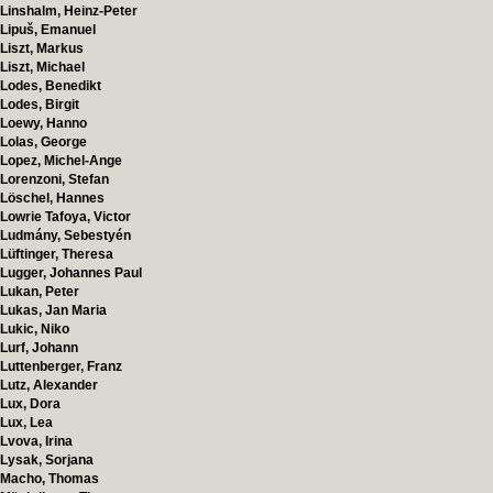
Linshalm, Heinz-Peter
Lipuš, Emanuel
Liszt, Markus
Liszt, Michael
Lodes, Benedikt
Lodes, Birgit
Loewy, Hanno
Lolas, George
Lopez, Michel-Ange
Lorenzoni, Stefan
Löschel, Hannes
Lowrie Tafoya, Victor
Ludmány, Sebestyén
Lüftinger, Theresa
Lugger, Johannes Paul
Lukan, Peter
Lukas, Jan Maria
Lukic, Niko
Lurf, Johann
Luttenberger, Franz
Lutz, Alexander
Lux, Dora
Lux, Lea
Lvova, Irina
Lysak, Sorjana
Macho, Thomas