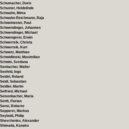
Schumacher, Doris
Schuster, Heidelinde
Schwahn, Mima
Schwahn-Reichmann, Raja
Schweinester, Paul
Schwendinger, Johannes
Schwendinger, Michael
Schwengerer, Erwin
Schwertsik, Christa
Schwertsik, Kurt
Schwetz, Matthias
Schwidlinski, Maximilian
Schwin, Svetlana
Seebacher, Walter
Seefeld, Ingo
Seidel, Roland
Seidl, Sebastian
Seidler, Martin
Seifried, Michael
Seisenbacher, Maria
Senft, Florian
Sensi, Roberto
Sepperer, Markus
Seybold, Philip
Shevchenko, Alexander
Shimada, Kanako