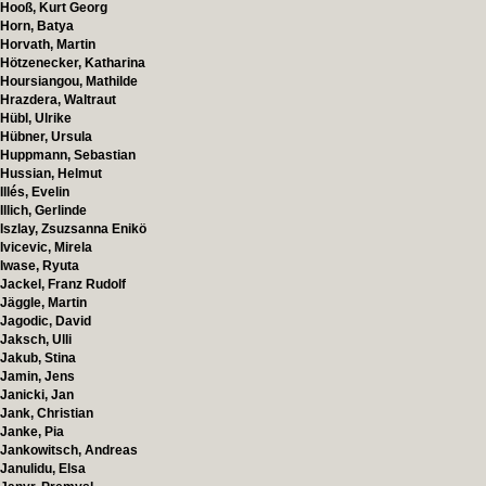
Hooß, Kurt Georg
Horn, Batya
Horvath, Martin
Hötzenecker, Katharina
Hoursiangou, Mathilde
Hrazdera, Waltraut
Hübl, Ulrike
Hübner, Ursula
Huppmann, Sebastian
Hussian, Helmut
Illés, Evelin
Illich, Gerlinde
Iszlay, Zsuzsanna Enikö
Ivicevic, Mirela
Iwase, Ryuta
Jackel, Franz Rudolf
Jäggle, Martin
Jagodic, David
Jaksch, Ulli
Jakub, Stina
Jamin, Jens
Janicki, Jan
Jank, Christian
Janke, Pia
Jankowitsch, Andreas
Janulidu, Elsa