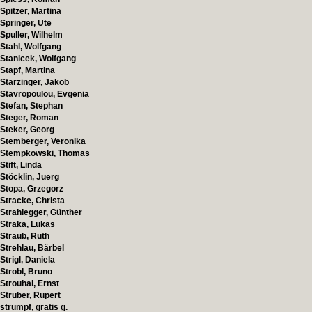
Spitzer, Martina
Springer, Ute
Spuller, Wilhelm
Stahl, Wolfgang
Stanicek, Wolfgang
Stapf, Martina
Starzinger, Jakob
Stavropoulou, Evgenia
Stefan, Stephan
Steger, Roman
Steker, Georg
Stemberger, Veronika
Stempkowski, Thomas
Stift, Linda
Stöcklin, Juerg
Stopa, Grzegorz
Stracke, Christa
Strahlegger, Günther
Straka, Lukas
Straub, Ruth
Strehlau, Bärbel
Strigl, Daniela
Strobl, Bruno
Strouhal, Ernst
Struber, Rupert
strumpf, gratis g.