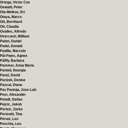
Ortega, Victor Cos
Oswald, Peter
Ota-Melkus, Eri
Otoya, Marco
Ott, Bernhard
Ott, Claudia
Ovalles, Alfredo
Overcash, William
Pabst, Daniel
Padel, Donald
Padilla, Marcelo
Pál-Fejes, Agnes
Pálffy, Barbara
Pammer, Anna Maria
Panteli, Georgia
Panzl, David
Parizek, Denise
Pascal, Diane
Paz Pantoja, Jose Luis
Peer, Alexander
Peindl, Stefan
Pejcic, Jakob
Perisic, Zarko
Perisutti, Tina
Perutz, Leo
Peschta, Leo