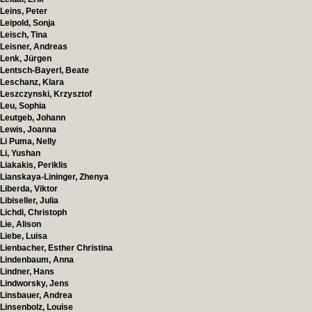
Leins, Peter
Leipold, Sonja
Leisch, Tina
Leisner, Andreas
Lenk, Jürgen
Lentsch-Bayerl, Beate
Leschanz, Klara
Leszczynski, Krzysztof
Leu, Sophia
Leutgeb, Johann
Lewis, Joanna
Li Puma, Nelly
Li, Yushan
Liakakis, Periklis
Lianskaya-Lininger, Zhenya
Liberda, Viktor
Libiseller, Julia
Lichdi, Christoph
Lie, Alison
Liebe, Luisa
Lienbacher, Esther Christina
Lindenbaum, Anna
Lindner, Hans
Lindworsky, Jens
Linsbauer, Andrea
Linsenbolz, Louise