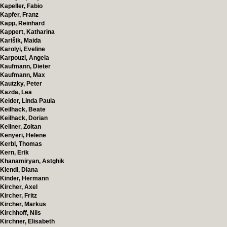
Kapeller, Fabio
Kapfer, Franz
Kapp, Reinhard
Kappert, Katharina
Karišik, Maida
Karolyi, Eveline
Karpouzi, Angela
Kaufmann, Dieter
Kaufmann, Max
Kautzky, Peter
Kazda, Lea
Keider, Linda Paula
Keilhack, Beate
Keilhack, Dorian
Kellner, Zoltan
Kenyeri, Helene
Kerbl, Thomas
Kern, Erik
Khanamiryan, Astghik
Kiendl, Diana
Kinder, Hermann
Kircher, Axel
Kircher, Fritz
Kircher, Markus
Kirchhoff, Nils
Kirchner, Elisabeth