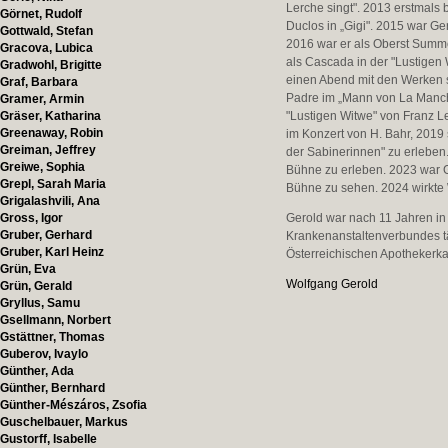
Lerche singt". 2013 erstmals
Görnet, Rudolf
Duclos in „Gigi". 2015 war Ge
Gottwald, Stefan
2016 war er als Oberst Summe
Gracova, Lubica
als Cascada in der "Lustige
Gradwohl, Brigitte
einen Abend mit den Werken s
Graf, Barbara
Padre im „Mann von La Manch
Gramer, Armin
Gräser, Katharina
"Lustigen Witwe" von Franz L
Greenaway, Robin
im Konzert von H. Bahr, 2019 s
Greiman, Jeffrey
der Sabinerinnen" zu erleben.
Greiwe, Sophia
Bühne zu erleben. 2023 war Ge
Grepl, Sarah Maria
Bühne zu sehen. 2024 wirkte W
Grigalashvili, Ana
Gross, Igor
Gerold war nach 11 Jahren in
Gruber, Gerhard
Krankenanstaltenverbundes tät
Gruber, Karl Heinz
Österreichischen Apotheker
Grün, Eva
Wolfgang Gerold
Grün, Gerald
Gryllus, Samu
Gsellmann, Norbert
Gstättner, Thomas
Guberov, Ivaylo
Günther, Ada
Günther, Bernhard
Günther-Mészáros, Zsofia
Guschelbauer, Markus
Gustorff, Isabelle