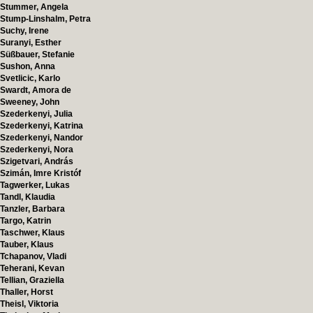
Stummer, Angela
Stump-Linshalm, Petra
Suchy, Irene
Suranyi, Esther
Süßbauer, Stefanie
Sushon, Anna
Svetlicic, Karlo
Swardt, Amora de
Sweeney, John
Szederkenyi, Julia
Szederkenyi, Katrina
Szederkenyi, Nandor
Szederkenyi, Nora
Szigetvari, András
Szimán, Imre Kristóf
Tagwerker, Lukas
Tandl, Klaudia
Tanzler, Barbara
Targo, Katrin
Taschwer, Klaus
Tauber, Klaus
Tchapanov, Vladi
Teherani, Kevan
Tellian, Graziella
Thaller, Horst
Theisl, Viktoria