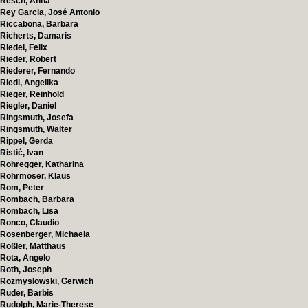
Resch, Anna
Rey Garcia, José Antonio
Riccabona, Barbara
Richerts, Damaris
Riedel, Felix
Rieder, Robert
Riederer, Fernando
Riedl, Angelika
Rieger, Reinhold
Riegler, Daniel
Ringsmuth, Josefa
Ringsmuth, Walter
Rippel, Gerda
Ristić, Ivan
Rohregger, Katharina
Rohrmoser, Klaus
Rom, Peter
Rombach, Barbara
Rombach, Lisa
Ronco, Claudio
Rosenberger, Michaela
Rößler, Matthäus
Rota, Angelo
Roth, Joseph
Rozmyslowski, Gerwich
Ruder, Barbis
Rudolph, Marie-Therese