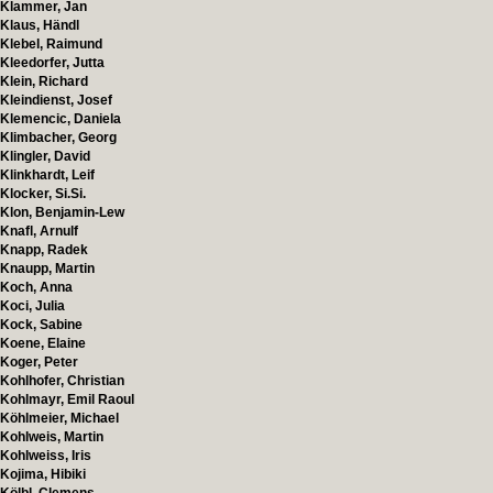
Klammer, Jan
Klaus, Händl
Klebel, Raimund
Kleedorfer, Jutta
Klein, Richard
Kleindienst, Josef
Klemencic, Daniela
Klimbacher, Georg
Klingler, David
Klinkhardt, Leif
Klocker, Si.Si.
Klon, Benjamin-Lew
Knafl, Arnulf
Knapp, Radek
Knaupp, Martin
Koch, Anna
Koci, Julia
Kock, Sabine
Koene, Elaine
Koger, Peter
Kohlhofer, Christian
Kohlmayr, Emil Raoul
Köhlmeier, Michael
Kohlweis, Martin
Kohlweiss, Iris
Kojima, Hibiki