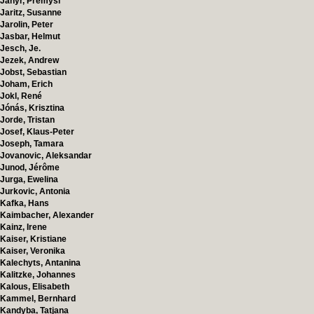
Janyr, Premysl
Jaritz, Susanne
Jarolin, Peter
Jasbar, Helmut
Jesch, Je.
Jezek, Andrew
Jobst, Sebastian
Joham, Erich
Jokl, René
Jónás, Krisztina
Jorde, Tristan
Josef, Klaus-Peter
Joseph, Tamara
Jovanovic, Aleksandar
Junod, Jérôme
Jurga, Ewelina
Jurkovic, Antonia
Kafka, Hans
Kaimbacher, Alexander
Kainz, Irene
Kaiser, Kristiane
Kaiser, Veronika
Kalechyts, Antanina
Kalitzke, Johannes
Kalous, Elisabeth
Kammel, Bernhard
Kandyba, Tatjana