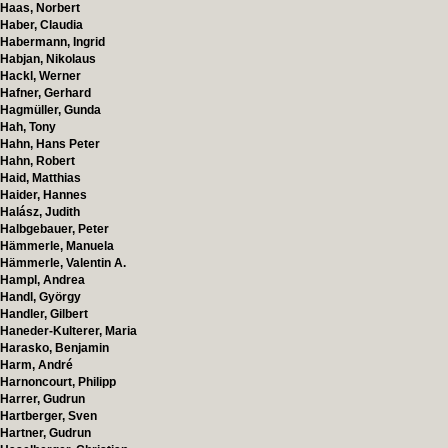
Haas, Norbert
Haber, Claudia
Habermann, Ingrid
Habjan, Nikolaus
Hackl, Werner
Hafner, Gerhard
Hagmüller, Gunda
Hah, Tony
Hahn, Hans Peter
Hahn, Robert
Haid, Matthias
Haider, Hannes
Halász, Judith
Halbgebauer, Peter
Hämmerle, Manuela
Hämmerle, Valentin A.
Hampl, Andrea
Handl, György
Handler, Gilbert
Haneder-Kulterer, Maria
Harasko, Benjamin
Harm, André
Harnoncourt, Philipp
Harrer, Gudrun
Hartberger, Sven
Hartner, Gudrun