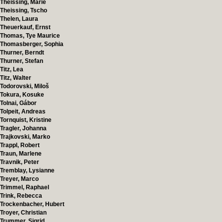
Theissing, Marie
Theissing, Tscho
Thelen, Laura
Theuerkauf, Ernst
Thomas, Tye Maurice
Thomasberger, Sophia
Thurner, Berndt
Thurner, Stefan
Titz, Lea
Titz, Walter
Todorovski, Miloš
Tokura, Kosuke
Tolnai, Gábor
Tolpeit, Andreas
Tornquist, Kristine
Tragler, Johanna
Trajkovski, Marko
Trappl, Robert
Traun, Marlene
Travnik, Peter
Tremblay, Lysianne
Treyer, Marco
Trimmel, Raphael
Trink, Rebecca
Trockenbacher, Hubert
Troyer, Christian
Trummer, Sigrid