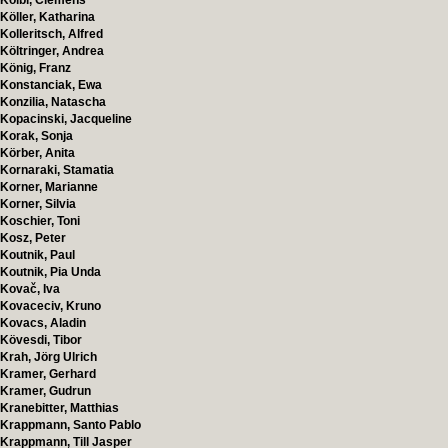
Kölbl, Clemens
Köller, Katharina
Kolleritsch, Alfred
Költringer, Andrea
König, Franz
Konstanciak, Ewa
Konzilia, Natascha
Kopacinski, Jacqueline
Korak, Sonja
Körber, Anita
Kornaraki, Stamatia
Korner, Marianne
Korner, Silvia
Koschier, Toni
Kosz, Peter
Koutnik, Paul
Koutnik, Pia Unda
Kovač, Iva
Kovaceciv, Kruno
Kovacs, Aladin
Kövesdi, Tibor
Krah, Jörg Ulrich
Kramer, Gerhard
Kramer, Gudrun
Kranebitter, Matthias
Krappmann, Santo Pablo
Krappmann, Till Jasper