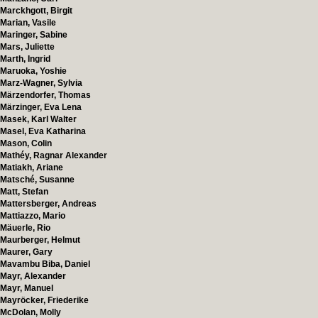
Marckhgott, Birgit
Marian, Vasile
Maringer, Sabine
Mars, Juliette
Marth, Ingrid
Maruoka, Yoshie
Marz-Wagner, Sylvia
Märzendorfer, Thomas
Märzinger, Eva Lena
Masek, Karl Walter
Masel, Eva Katharina
Mason, Colin
Mathéy, Ragnar Alexander
Matiakh, Ariane
Matsché, Susanne
Matt, Stefan
Mattersberger, Andreas
Mattiazzo, Mario
Mäuerle, Rio
Maurberger, Helmut
Maurer, Gary
Mavambu Biba, Daniel
Mayr, Alexander
Mayr, Manuel
Mayröcker, Friederike
McDolan, Molly