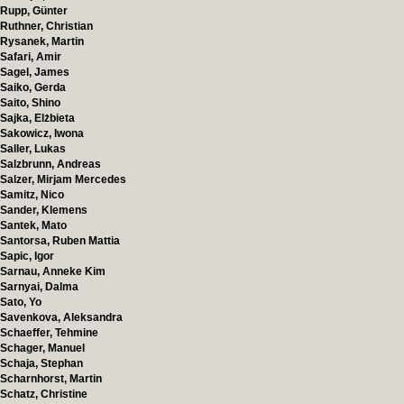
Rupp, Günter
Ruthner, Christian
Rysanek, Martin
Safari, Amir
Sagel, James
Saiko, Gerda
Saito, Shino
Sajka, Elżbieta
Sakowicz, Iwona
Saller, Lukas
Salzbrunn, Andreas
Salzer, Mirjam Mercedes
Samitz, Nico
Sander, Klemens
Santek, Mato
Santorsa, Ruben Mattia
Sapic, Igor
Sarnau, Anneke Kim
Sarnyai, Dalma
Sato, Yo
Savenkova, Aleksandra
Schaeffer, Tehmine
Schager, Manuel
Schaja, Stephan
Scharnhorst, Martin
Schatz, Christine