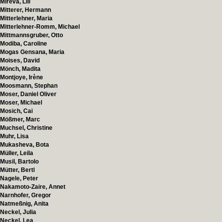
Mireva, Lili
Mitterer, Hermann
Mitterlehner, Maria
Mitterlehner-Romm, Michael
Mittmannsgruber, Otto
Modiba, Caroline
Mogas Gensana, Maria
Moises, David
Mönch, Madita
Montjoye, Irène
Moosmann, Stephan
Moser, Daniel Oliver
Moser, Michael
Mosich, Cai
Mößmer, Marc
Muchsel, Christine
Muhr, Lisa
Mukasheva, Bota
Müller, Leila
Musil, Bartolo
Mütter, Bertl
Nagele, Peter
Nakamoto-Zaire, Annet
Narnhofer, Gregor
Natmeßnig, Anita
Neckel, Julia
Neckel, Lea