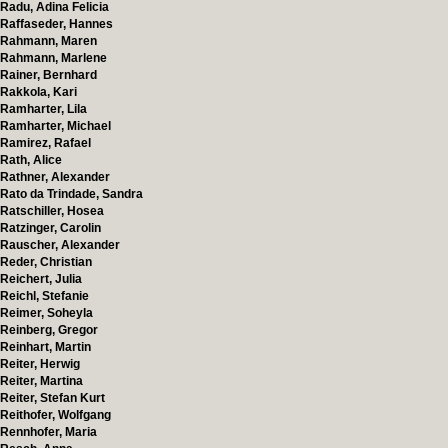
Radu, Adina Felicia
Raffaseder, Hannes
Rahmann, Maren
Rahmann, Marlene
Rainer, Bernhard
Rakkola, Kari
Ramharter, Lila
Ramharter, Michael
Ramirez, Rafael
Rath, Alice
Rathner, Alexander
Rato da Trindade, Sandra
Ratschiller, Hosea
Ratzinger, Carolin
Rauscher, Alexander
Reder, Christian
Reichert, Julia
Reichl, Stefanie
Reimer, Soheyla
Reinberg, Gregor
Reinhart, Martin
Reiter, Herwig
Reiter, Martina
Reiter, Stefan Kurt
Reithofer, Wolfgang
Rennhofer, Maria