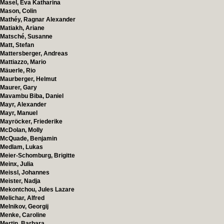
Masel, Eva Katharina
Mason, Colin
Mathéy, Ragnar Alexander
Matiakh, Ariane
Matsché, Susanne
Matt, Stefan
Mattersberger, Andreas
Mattiazzo, Mario
Mäuerle, Rio
Maurberger, Helmut
Maurer, Gary
Mavambu Biba, Daniel
Mayr, Alexander
Mayr, Manuel
Mayröcker, Friederike
McDolan, Molly
McQuade, Benjamin
Medlam, Lukas
Meier-Schomburg, Brigitte
Meinx, Julia
Meissl, Johannes
Meister, Nadja
Mekontchou, Jules Lazare
Melichar, Alfred
Melnikov, Georgij
Menke, Caroline
Mertin, Barbara