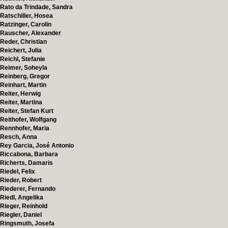
Rato da Trindade, Sandra
Ratschiller, Hosea
Ratzinger, Carolin
Rauscher, Alexander
Reder, Christian
Reichert, Julia
Reichl, Stefanie
Reimer, Soheyla
Reinberg, Gregor
Reinhart, Martin
Reiter, Herwig
Reiter, Martina
Reiter, Stefan Kurt
Reithofer, Wolfgang
Rennhofer, Maria
Resch, Anna
Rey Garcia, José Antonio
Riccabona, Barbara
Richerts, Damaris
Riedel, Felix
Rieder, Robert
Riederer, Fernando
Riedl, Angelika
Rieger, Reinhold
Riegler, Daniel
Ringsmuth, Josefa