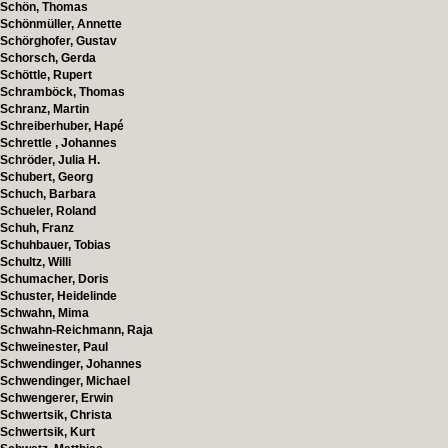
Schön, Thomas
Schönmüller, Annette
Schörghofer, Gustav
Schorsch, Gerda
Schöttle, Rupert
Schramböck, Thomas
Schranz, Martin
Schreiberhuber, Hapé
Schrettle , Johannes
Schröder, Julia H.
Schubert, Georg
Schuch, Barbara
Schueler, Roland
Schuh, Franz
Schuhbauer, Tobias
Schultz, Willi
Schumacher, Doris
Schuster, Heidelinde
Schwahn, Mima
Schwahn-Reichmann, Raja
Schweinester, Paul
Schwendinger, Johannes
Schwendinger, Michael
Schwengerer, Erwin
Schwertsik, Christa
Schwertsik, Kurt