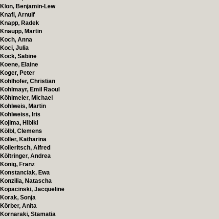
Klon, Benjamin-Lew
Knafl, Arnulf
Knapp, Radek
Knaupp, Martin
Koch, Anna
Koci, Julia
Kock, Sabine
Koene, Elaine
Koger, Peter
Kohlhofer, Christian
Kohlmayr, Emil Raoul
Köhlmeier, Michael
Kohlweis, Martin
Kohlweiss, Iris
Kojima, Hibiki
Kölbl, Clemens
Köller, Katharina
Kolleritsch, Alfred
Költringer, Andrea
König, Franz
Konstanciak, Ewa
Konzilia, Natascha
Kopacinski, Jacqueline
Korak, Sonja
Körber, Anita
Kornaraki, Stamatia