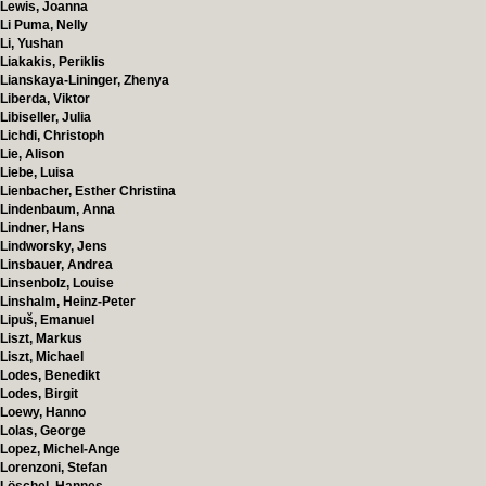
Lewis, Joanna
Li Puma, Nelly
Li, Yushan
Liakakis, Periklis
Lianskaya-Lininger, Zhenya
Liberda, Viktor
Libiseller, Julia
Lichdi, Christoph
Lie, Alison
Liebe, Luisa
Lienbacher, Esther Christina
Lindenbaum, Anna
Lindner, Hans
Lindworsky, Jens
Linsbauer, Andrea
Linsenbolz, Louise
Linshalm, Heinz-Peter
Lipuš, Emanuel
Liszt, Markus
Liszt, Michael
Lodes, Benedikt
Lodes, Birgit
Loewy, Hanno
Lolas, George
Lopez, Michel-Ange
Lorenzoni, Stefan