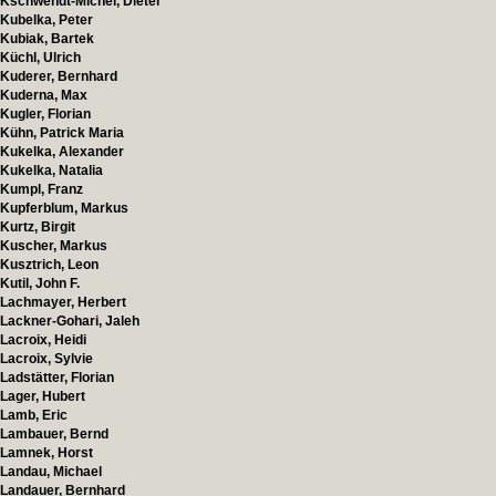
Kschwendt-Michel, Dieter
Kubelka, Peter
Kubiak, Bartek
Küchl, Ulrich
Kuderer, Bernhard
Kuderna, Max
Kugler, Florian
Kühn, Patrick Maria
Kukelka, Alexander
Kukelka, Natalia
Kumpl, Franz
Kupferblum, Markus
Kurtz, Birgit
Kuscher, Markus
Kusztrich, Leon
Kutil, John F.
Lachmayer, Herbert
Lackner-Gohari, Jaleh
Lacroix, Heidi
Lacroix, Sylvie
Ladstätter, Florian
Lager, Hubert
Lamb, Eric
Lambauer, Bernd
Lamnek, Horst
Landau, Michael
Landauer, Bernhard