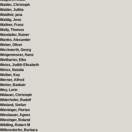
Walder, Christoph
Walder, Julitta
Waldhör, jana
Waldig, Jens
Wallner, Franz
Wally, Thomas
Wandaller, Rainer
Wanko, Alexander
Weber, Oliver
Weckwerth, Georg
Weigenmoser, Hans
Weilharter, Elke
Weiss, Judith Elisabeth
Weiss, Natalia
Welber, Kay
Werner, Alfred
Wetter, Balduin
Wey, Lorin
Widauer, Christoph
Widerhofer, Rudolf
Wieland, Stefan
Wieninger, Florian
Wiesbauer, Agnes
Wiesinger, Roland
Wildling, Robert M
Willensdorfer, Barbara