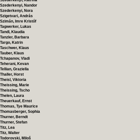
Szederkenyi, Katrina
Szederkenyi, Nandor
Szederkenyi, Nora
Szigetvari, András
Szimán, Imre Kristóf
Tagwerker, Lukas
Tandl, Klaudia
Tanzler, Barbara
Targo, Katrin
Taschwer, Klaus
Tauber, Klaus
Tchapanov, Vladi
Teherani, Kevan
Tellian, Graziella
Thaller, Horst
Theisl, Viktoria
Theissing, Marie
Theissing, Tscho
Thelen, Laura
Theuerkauf, Ernst
Thomas, Tye Maurice
Thomasberger, Sophia
Thurner, Berndt
Thurner, Stefan
Titz, Lea
Titz, Walter
Todorovski, Miloš