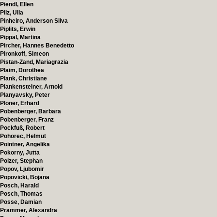
Piendl, Ellen
Pilz, Ulla
Pinheiro, Anderson Silva
Piplits, Erwin
Pippal, Martina
Pircher, Hannes Benedetto
Pironkoff, Simeon
Pistan-Zand, Mariagrazia
Plaim, Dorothea
Plank, Christiane
Plankensteiner, Arnold
Planyavsky, Peter
Ploner, Erhard
Pobenberger, Barbara
Pobenberger, Franz
Pockfuß, Robert
Pohorec, Helmut
Pointner, Angelika
Pokorny, Jutta
Polzer, Stephan
Popov, Ljubomir
Popovicki, Bojana
Posch, Harald
Posch, Thomas
Posse, Damian
Prammer, Alexandra