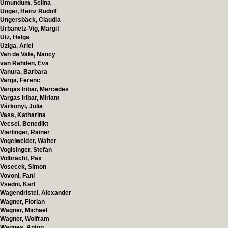
Umundum, Selina
Unger, Heinz Rudolf
Ungersbäck, Claudia
Urbanetz-Vig, Margit
Utz, Helga
Uziga, Ariel
Van de Vate, Nancy
van Rahden, Eva
Vanura, Barbara
Varga, Ferenc
Vargas Iribar, Mercedes
Vargas Iribar, Miriam
Várkonyi, Julia
Vass, Katharina
Vecsei, Benedikt
Vierlinger, Rainer
Vogelweider, Walter
Voglsinger, Stefan
Volbracht, Pax
Vosecek, Simon
Vovoni, Fani
Vsedni, Karl
Wagendristel, Alexander
Wagner, Florian
Wagner, Michael
Wagner, Wolfram
Wagnes, Anton