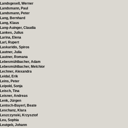
Landsgesell, Werner
Landsmann, Paul
Landsmann, Peter
Lang, Bernhard
Lang, Klaus
Lang-Auinger, Claudia
Lankes, Julius
Larina, Elena
Larl, Rupert
Laskaridis, Spiros
Lautner, Julia
Lautner, Romana
Lebesmühlbacher, Adam
Lebesmühlbacher, Melchior
Lechner, Alexandra
Leidal, Erik
Leins, Peter
Leipold, Sonja
Leisch, Tina
Leisner, Andreas
Lenk, Jürgen
Lentsch-Bayerl, Beate
Leschanz, Klara
Leszczynski, Krzysztof
Leu, Sophia
Leutgeb, Johann