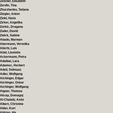
Zeisner, Elisabeth
Zerdin, Tina
Zhurzhenko, Tatiana
Ziegler, Anton
Zinkl, Hans
Zirker, Angelika
Zorkic, Dragana
Zuder, David
Zwick, Sabine
Abado, Marwan
Abermann, Veronika
Abicht, Luis
Abid, Liselotte
Ackermann, Petra
Adaibat, Lara
Adamec, Herbert
Adeli, Solmaaz
Adler, Wolfgang
Aichinger, Edgar
Aichinger, Oskar
Aichinger, Wolfgang
Aigner, Thomas
Akrap, Domagoj
Al-Chalabi, Asim
Albert, Christine
Alder, Kurt
Aldrian, Ida