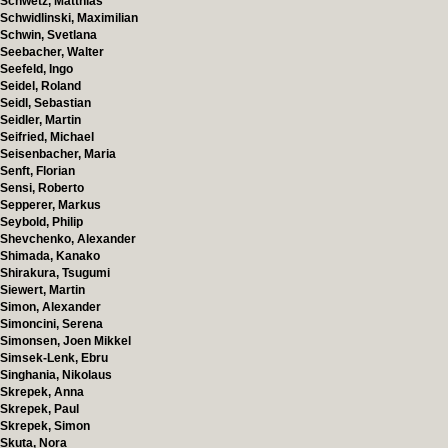
Schwetz, Matthias
Schwidlinski, Maximilian
Schwin, Svetlana
Seebacher, Walter
Seefeld, Ingo
Seidel, Roland
Seidl, Sebastian
Seidler, Martin
Seifried, Michael
Seisenbacher, Maria
Senft, Florian
Sensi, Roberto
Sepperer, Markus
Seybold, Philip
Shevchenko, Alexander
Shimada, Kanako
Shirakura, Tsugumi
Siewert, Martin
Simon, Alexander
Simoncini, Serena
Simonsen, Joen Mikkel
Simsek-Lenk, Ebru
Singhania, Nikolaus
Skrepek, Anna
Skrepek, Paul
Skrepek, Simon
Skuta, Nora