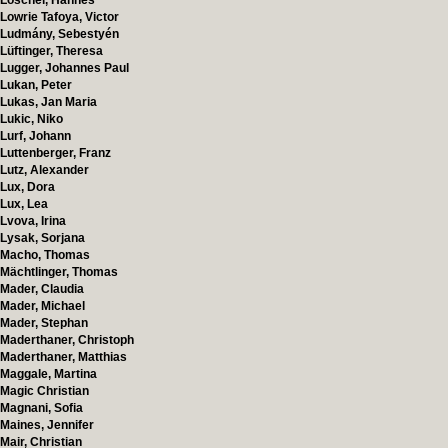
Löschel, Hannes
Lowrie Tafoya, Victor
Ludmány, Sebestyén
Lüftinger, Theresa
Lugger, Johannes Paul
Lukan, Peter
Lukas, Jan Maria
Lukic, Niko
Lurf, Johann
Luttenberger, Franz
Lutz, Alexander
Lux, Dora
Lux, Lea
Lvova, Irina
Lysak, Sorjana
Macho, Thomas
Mächtlinger, Thomas
Mader, Claudia
Mader, Michael
Mader, Stephan
Maderthaner, Christoph
Maderthaner, Matthias
Maggale, Martina
Magic Christian
Magnani, Sofia
Maines, Jennifer
Mair, Christian