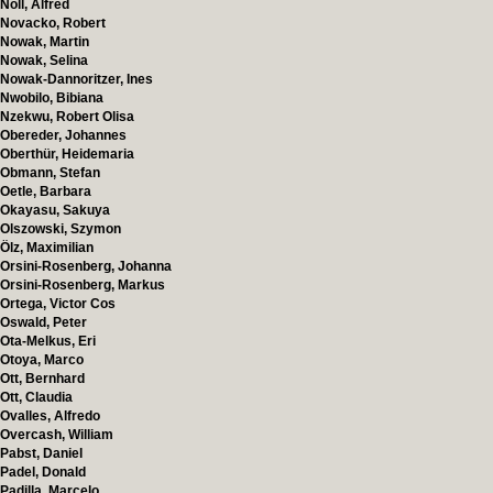
Noll, Alfred
Novacko, Robert
Nowak, Martin
Nowak, Selina
Nowak-Dannoritzer, Ines
Nwobilo, Bibiana
Nzekwu, Robert Olisa
Obereder, Johannes
Oberthür, Heidemaria
Obmann, Stefan
Oetle, Barbara
Okayasu, Sakuya
Olszowski, Szymon
Ölz, Maximilian
Orsini-Rosenberg, Johanna
Orsini-Rosenberg, Markus
Ortega, Victor Cos
Oswald, Peter
Ota-Melkus, Eri
Otoya, Marco
Ott, Bernhard
Ott, Claudia
Ovalles, Alfredo
Overcash, William
Pabst, Daniel
Padel, Donald
Padilla, Marcelo