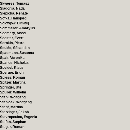
Skweres, Tomasz
Sladonja, Nada
Slepicka, Renate
Sofka, Hansjörg
Solowjow, Dimitrij
Sommerer, Amaryllis
Soomary, Aneel
Sooster, Evert
Sorokin, Pietro
Soulès, Sébastien
Spaemann, Susanna
Spalt, Veronika
Spanos, Nicholas
Speidel, Klaus
Sperger, Erich
Spiess, Roman
Spitzer, Martina
Springer, Ute
Spuller, Wilhelm
Stahl, Wolfgang
Stanicek, Wolfgang
Stapf, Martina
Starzinger, Jakob
Stavropoulou, Evgenia
Stefan, Stephan
Steger, Roman