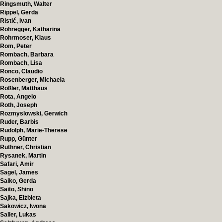
Ringsmuth, Walter
Rippel, Gerda
Ristić, Ivan
Rohregger, Katharina
Rohrmoser, Klaus
Rom, Peter
Rombach, Barbara
Rombach, Lisa
Ronco, Claudio
Rosenberger, Michaela
Rößler, Matthäus
Rota, Angelo
Roth, Joseph
Rozmyslowski, Gerwich
Ruder, Barbis
Rudolph, Marie-Therese
Rupp, Günter
Ruthner, Christian
Rysanek, Martin
Safari, Amir
Sagel, James
Saiko, Gerda
Saito, Shino
Sajka, Elżbieta
Sakowicz, Iwona
Saller, Lukas