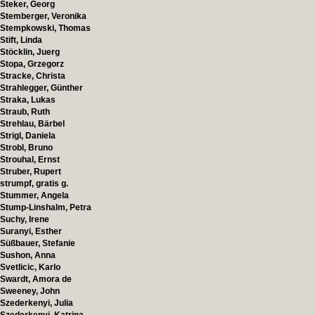
Steker, Georg
Stemberger, Veronika
Stempkowski, Thomas
Stift, Linda
Stöcklin, Juerg
Stopa, Grzegorz
Stracke, Christa
Strahlegger, Günther
Straka, Lukas
Straub, Ruth
Strehlau, Bärbel
Strigl, Daniela
Strobl, Bruno
Strouhal, Ernst
Struber, Rupert
strumpf, gratis g.
Stummer, Angela
Stump-Linshalm, Petra
Suchy, Irene
Suranyi, Esther
Süßbauer, Stefanie
Sushon, Anna
Svetlicic, Karlo
Swardt, Amora de
Sweeney, John
Szederkenyi, Julia