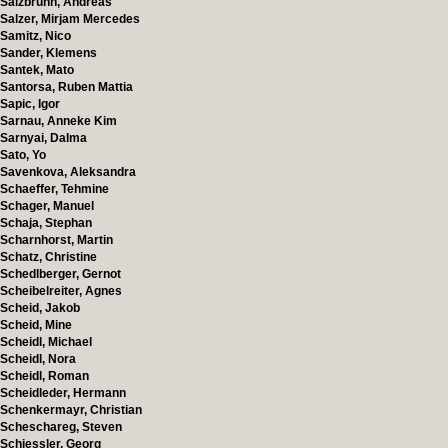
Salzbrunn, Andreas
Salzer, Mirjam Mercedes
Samitz, Nico
Sander, Klemens
Santek, Mato
Santorsa, Ruben Mattia
Sapic, Igor
Sarnau, Anneke Kim
Sarnyai, Dalma
Sato, Yo
Savenkova, Aleksandra
Schaeffer, Tehmine
Schager, Manuel
Schaja, Stephan
Scharnhorst, Martin
Schatz, Christine
Schedlberger, Gernot
Scheibelreiter, Agnes
Scheid, Jakob
Scheid, Mine
Scheidl, Michael
Scheidl, Nora
Scheidl, Roman
Scheidleder, Hermann
Schenkermayr, Christian
Scheschareg, Steven
Schiessler, Georg