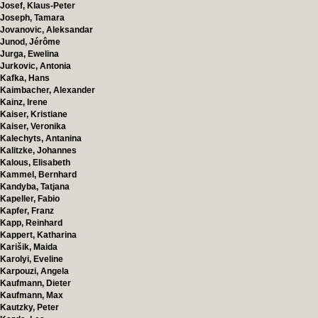
Josef, Klaus-Peter
Joseph, Tamara
Jovanovic, Aleksandar
Junod, Jérôme
Jurga, Ewelina
Jurkovic, Antonia
Kafka, Hans
Kaimbacher, Alexander
Kainz, Irene
Kaiser, Kristiane
Kaiser, Veronika
Kalechyts, Antanina
Kalitzke, Johannes
Kalous, Elisabeth
Kammel, Bernhard
Kandyba, Tatjana
Kapeller, Fabio
Kapfer, Franz
Kapp, Reinhard
Kappert, Katharina
Karišik, Maida
Karolyi, Eveline
Karpouzi, Angela
Kaufmann, Dieter
Kaufmann, Max
Kautzky, Peter