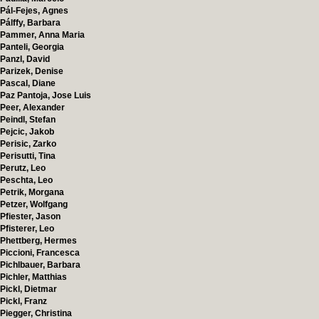
Pál-Fejes, Agnes
Pálffy, Barbara
Pammer, Anna Maria
Panteli, Georgia
Panzl, David
Parizek, Denise
Pascal, Diane
Paz Pantoja, Jose Luis
Peer, Alexander
Peindl, Stefan
Pejcic, Jakob
Perisic, Zarko
Perisutti, Tina
Perutz, Leo
Peschta, Leo
Petrik, Morgana
Petzer, Wolfgang
Pfiester, Jason
Pfisterer, Leo
Phettberg, Hermes
Piccioni, Francesca
Pichlbauer, Barbara
Pichler, Matthias
Pickl, Dietmar
Pickl, Franz
Piegger, Christina