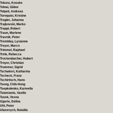
Tokura, Kosuke
Tolnai, Gábor
Tolpeit, Andreas
Tornquist, Kristine
Tragler, Johanna
Trajkovski, Marko
Trappl, Robert
Traun, Marlene
Travnik, Peter
Tremblay, Lysianne
Treyer, Marco
Trimmel, Raphael
Trink, Rebecca
Trockenbacher, Hubert
Troyer, Christian
Trummer, Sigrid
Tschakert, Katharina
Tscheck, Franz
Tschiritsch, Hans
Tseng, Chih-Hong
Tsepkolenko, Karmella
Tsiatsianis, Vasilis
Tusek, Vesna
Ugarte, Dalina
Uhl, Peter
Ulasevych, Nataliia