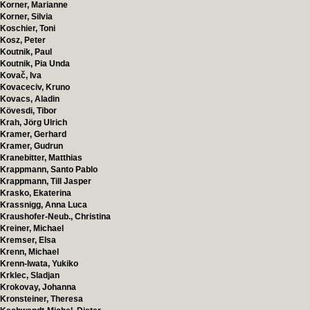
Korner, Marianne
Korner, Silvia
Koschier, Toni
Kosz, Peter
Koutnik, Paul
Koutnik, Pia Unda
Kovač, Iva
Kovaceciv, Kruno
Kovacs, Aladin
Kövesdi, Tibor
Krah, Jörg Ulrich
Kramer, Gerhard
Kramer, Gudrun
Kranebitter, Matthias
Krappmann, Santo Pablo
Krappmann, Till Jasper
Krasko, Ekaterina
Krassnigg, Anna Luca
Kraushofer-Neub., Christina
Kreiner, Michael
Kremser, Elsa
Krenn, Michael
Krenn-Iwata, Yukiko
Krklec, Sladjan
Krokovay, Johanna
Kronsteiner, Theresa