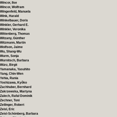
Wincor, Ilse
Wincor, Wolfram
Wingenfeld, Manuela
Wink, Harald
Winkelbauer, Doris
Winkler, Gerhard E.
Winkler, Veronika
Wittenberg, Thomas
Witzany, Günther
Witzmann, Martin
Wolfson, Jaime
Wu, Shang-Wu
Wurm, Sonja
Wurnitsch, Barbara
Würz, Birgit
Yamanaka, Yasuhito
Yang, Chin-Wen
Yehia, Rania
Yoshizawa, Kyôko
Zachhuber, Bernhard
Zakrzewska, Martyna
Zalech, Rafał Dominik
Zechner, Toni
Zeilinger, Robert
Zeisl, Eric
Zeisl-Schönberg, Barbara