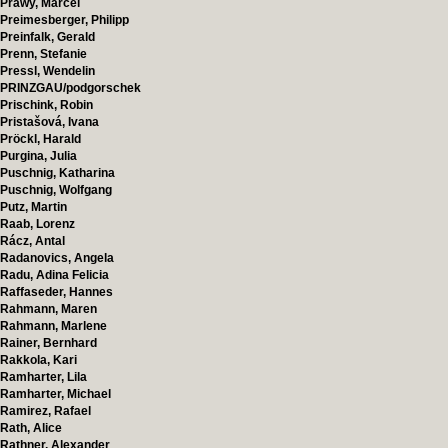
Prawy, Marcel
Preimesberger, Philipp
Preinfalk, Gerald
Prenn, Stefanie
Pressl, Wendelin
PRINZGAU/podgorschek
Prischink, Robin
Pristašová, Ivana
Pröckl, Harald
Purgina, Julia
Puschnig, Katharina
Puschnig, Wolfgang
Putz, Martin
Raab, Lorenz
Rácz, Antal
Radanovics, Angela
Radu, Adina Felicia
Raffaseder, Hannes
Rahmann, Maren
Rahmann, Marlene
Rainer, Bernhard
Rakkola, Kari
Ramharter, Lila
Ramharter, Michael
Ramirez, Rafael
Rath, Alice
Rathner, Alexander