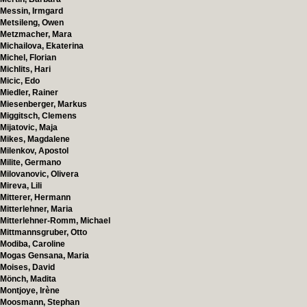
Messin, Irmgard
Metsileng, Owen
Metzmacher, Mara
Michailova, Ekaterina
Michel, Florian
Michlits, Hari
Micic, Edo
Miedler, Rainer
Miesenberger, Markus
Miggitsch, Clemens
Mijatovic, Maja
Mikes, Magdalene
Milenkov, Apostol
Milite, Germano
Milovanovic, Olivera
Mireva, Lili
Mitterer, Hermann
Mitterlehner, Maria
Mitterlehner-Romm, Michael
Mittmannsgruber, Otto
Modiba, Caroline
Mogas Gensana, Maria
Moises, David
Mönch, Madita
Montjoye, Irène
Moosmann, Stephan