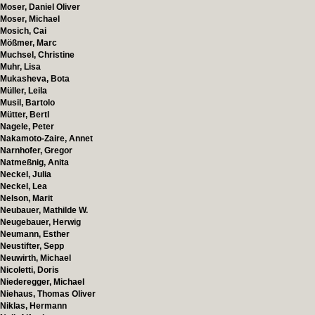
Moser, Daniel Oliver
Moser, Michael
Mosich, Cai
Mößmer, Marc
Muchsel, Christine
Muhr, Lisa
Mukasheva, Bota
Müller, Leila
Musil, Bartolo
Mütter, Bertl
Nagele, Peter
Nakamoto-Zaire, Annet
Narnhofer, Gregor
Natmeßnig, Anita
Neckel, Julia
Neckel, Lea
Nelson, Marit
Neubauer, Mathilde W.
Neugebauer, Herwig
Neumann, Esther
Neustifter, Sepp
Neuwirth, Michael
Nicoletti, Doris
Niederegger, Michael
Niehaus, Thomas Oliver
Niklas, Hermann