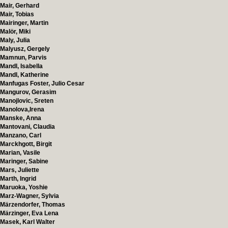
Mair, Gerhard
Mair, Tobias
Mairinger, Martin
Malör, Miki
Maly, Julia
Malyusz, Gergely
Mamnun, Parvis
Mandl, Isabella
Mandl, Katherine
Manfugas Foster, Julio Cesar
Mangurov, Gerasim
Manojlovic, Sreten
Manolova,Irena
Manske, Anna
Mantovani, Claudia
Manzano, Carl
Marckhgott, Birgit
Marian, Vasile
Maringer, Sabine
Mars, Juliette
Marth, Ingrid
Maruoka, Yoshie
Marz-Wagner, Sylvia
Märzendorfer, Thomas
Märzinger, Eva Lena
Masek, Karl Walter