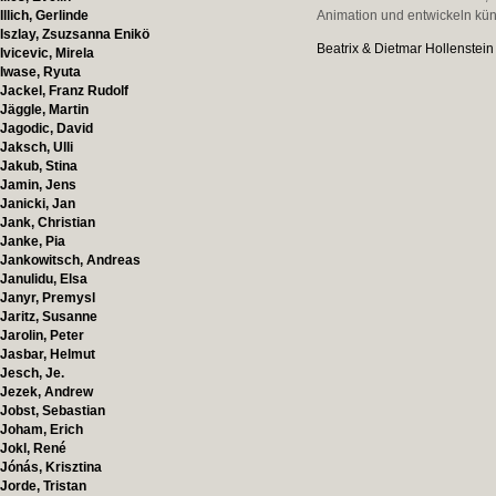
Illich, Gerlinde
Animation und entwickeln kün
Iszlay, Zsuzsanna Enikö
Beatrix & Dietmar Hollenstein
Ivicevic, Mirela
Iwase, Ryuta
Jackel, Franz Rudolf
Jäggle, Martin
Jagodic, David
Jaksch, Ulli
Jakub, Stina
Jamin, Jens
Janicki, Jan
Jank, Christian
Janke, Pia
Jankowitsch, Andreas
Janulidu, Elsa
Janyr, Premysl
Jaritz, Susanne
Jarolin, Peter
Jasbar, Helmut
Jesch, Je.
Jezek, Andrew
Jobst, Sebastian
Joham, Erich
Jokl, René
Jónás, Krisztina
Jorde, Tristan