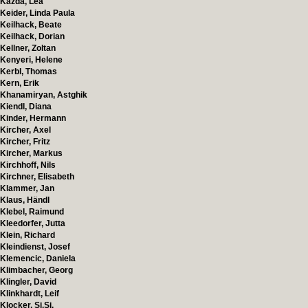
Kazda, Lea
Keider, Linda Paula
Keilhack, Beate
Keilhack, Dorian
Kellner, Zoltan
Kenyeri, Helene
Kerbl, Thomas
Kern, Erik
Khanamiryan, Astghik
Kiendl, Diana
Kinder, Hermann
Kircher, Axel
Kircher, Fritz
Kircher, Markus
Kirchhoff, Nils
Kirchner, Elisabeth
Klammer, Jan
Klaus, Händl
Klebel, Raimund
Kleedorfer, Jutta
Klein, Richard
Kleindienst, Josef
Klemencic, Daniela
Klimbacher, Georg
Klingler, David
Klinkhardt, Leif
Klocker, Si.Si.