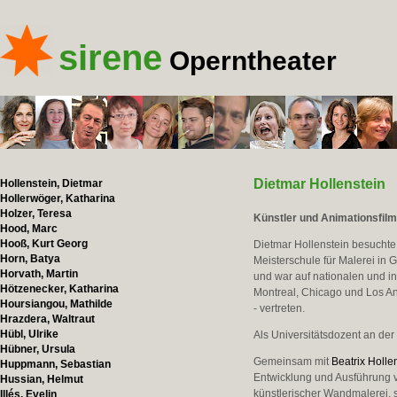
sirene
Operntheater
Dietmar Hollenstein
Hollenstein, Dietmar
Hollerwöger, Katharina
Holzer, Teresa
Künstler und Animationsfil
Hood, Marc
Hooß, Kurt Georg
Dietmar Hollenstein besuchte 
Horn, Batya
Meisterschule für Malerei in G
Horvath, Martin
und war auf nationalen und in
Hötzenecker, Katharina
Montreal, Chicago und Los An
Hoursiangou, Mathilde
- vertreten.
Hrazdera, Waltraut
Hübl, Ulrike
Als Universitätsdozent an der
Hübner, Ursula
Gemeinsam mit
Beatrix Holle
Huppmann, Sebastian
Entwicklung und Ausführung v
Hussian, Helmut
künstlerischer Wandmalerei, 
Illés, Evelin