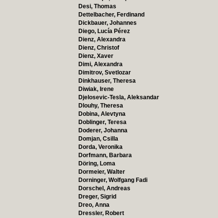
Desi, Thomas
Dettelbacher, Ferdinand
Dickbauer, Johannes
Diego, Lucía Pérez
Dienz, Alexandra
Dienz, Christof
Dienz, Xaver
Dimi, Alexandra
Dimitrov, Svetlozar
Dinkhauser, Theresa
Diwiak, Irene
Djelosevic-Tesla, Aleksandar
Dlouhy, Theresa
Dobina, Alevtyna
Doblinger, Teresa
Doderer, Johanna
Domjan, Csilla
Dorda, Veronika
Dorfmann, Barbara
Döring, Loma
Dormeier, Walter
Dorninger, Wolfgang Fadi
Dorschel, Andreas
Dreger, Sigrid
Dreo, Anna
Dressler, Robert