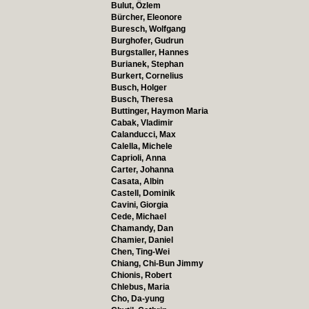
Bulut, Özlem
Bürcher, Eleonore
Buresch, Wolfgang
Burghofer, Gudrun
Burgstaller, Hannes
Burianek, Stephan
Burkert, Cornelius
Busch, Holger
Busch, Theresa
Buttinger, Haymon Maria
Cabak, Vladimir
Calanducci, Max
Calella, Michele
Caprioli, Anna
Carter, Johanna
Casata, Albin
Castell, Dominik
Cavini, Giorgia
Cede, Michael
Chamandy, Dan
Chamier, Daniel
Chen, Ting-Wei
Chiang, Chi-Bun Jimmy
Chionis, Robert
Chlebus, Maria
Cho, Da-yung