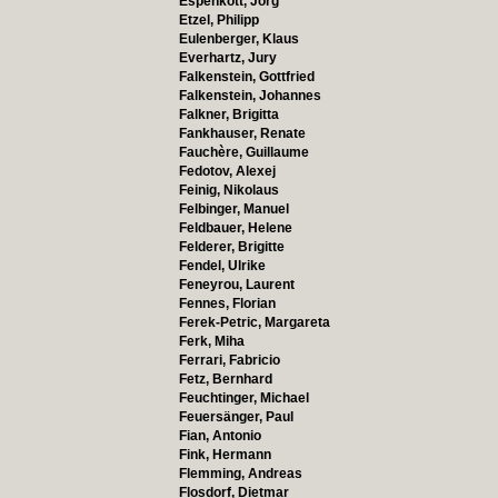
Espenkott, Jörg
Etzel, Philipp
Eulenberger, Klaus
Everhartz, Jury
Falkenstein, Gottfried
Falkenstein, Johannes
Falkner, Brigitta
Fankhauser, Renate
Fauchère, Guillaume
Fedotov, Alexej
Feinig, Nikolaus
Felbinger, Manuel
Feldbauer, Helene
Felderer, Brigitte
Fendel, Ulrike
Feneyrou, Laurent
Fennes, Florian
Ferek-Petric, Margareta
Ferk, Miha
Ferrari, Fabricio
Fetz, Bernhard
Feuchtinger, Michael
Feuersänger, Paul
Fian, Antonio
Fink, Hermann
Flemming, Andreas
Flosdorf, Dietmar