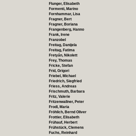
Flunger, Elisabeth
Formenti, Marino
Fornhammar, Lisa
Fragner, Bert
Fragner, Boriana
Frangenberg, Hanno
Frank, Irene
Franzobel
Freitag, Danijela
Freitag, Fatima
Fretyán, Nikolett
Frey, Thomas
Fricke, Stefan
Frid, Grigori
Friebel, Michael
Friedrich, Siegfried
Friess, Andreas
Frischmuth, Barbara
Fritz, Valerie
Fritzenwallner, Peter
Frodl, Maria
Fröhlich, Bernd Oliver
Frottier, Elisabeth
Frühauf, Herbert
Frühstück, Clemens
Fuchs, Reinhard