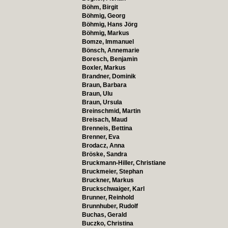
Böhm, Birgit
Böhmig, Georg
Böhmig, Hans Jörg
Böhmig, Markus
Bomze, Immanuel
Bönsch, Annemarie
Boresch, Benjamin
Boxler, Markus
Brandner, Dominik
Braun, Barbara
Braun, Ulu
Braun, Ursula
Breinschmid, Martin
Breisach, Maud
Brenneis, Bettina
Brenner, Eva
Brodacz, Anna
Bröske, Sandra
Bruckmann-Hiller, Christiane
Bruckmeier, Stephan
Bruckner, Markus
Bruckschwaiger, Karl
Brunner, Reinhold
Brunnhuber, Rudolf
Buchas, Gerald
Buczko, Christina