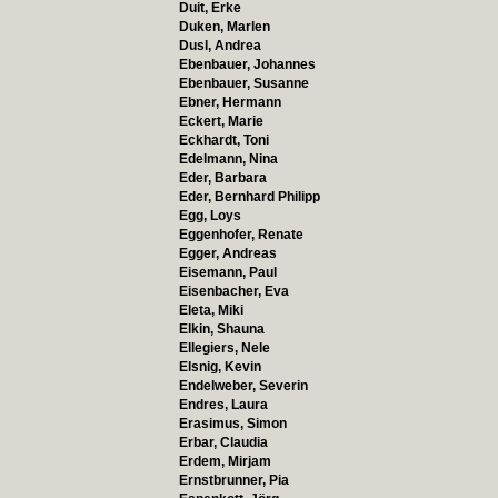
Duit, Erke
Duken, Marlen
Dusl, Andrea
Ebenbauer, Johannes
Ebenbauer, Susanne
Ebner, Hermann
Eckert, Marie
Eckhardt, Toni
Edelmann, Nina
Eder, Barbara
Eder, Bernhard Philipp
Egg, Loys
Eggenhofer, Renate
Egger, Andreas
Eisemann, Paul
Eisenbacher, Eva
Eleta, Miki
Elkin, Shauna
Ellegiers, Nele
Elsnig, Kevin
Endelweber, Severin
Endres, Laura
Erasimus, Simon
Erbar, Claudia
Erdem, Mirjam
Ernstbrunner, Pia