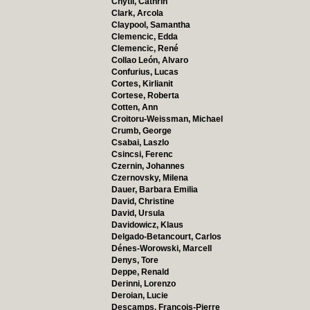
Chytil, Cathrin
Clark, Arcola
Claypool, Samantha
Clemencic, Edda
Clemencic, René
Collao León, Alvaro
Confurius, Lucas
Cortes, Kirlianit
Cortese, Roberta
Cotten, Ann
Croitoru-Weissman, Michael
Crumb, George
Csabai, Laszlo
Csincsi, Ferenc
Czernin, Johannes
Czernovsky, Milena
Dauer, Barbara Emilia
David, Christine
David, Ursula
Davidowicz, Klaus
Delgado-Betancourt, Carlos
Dénes-Worowski, Marcell
Denys, Tore
Deppe, Renald
Derinni, Lorenzo
Deroian, Lucie
Descamps, François-Pierre