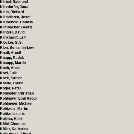
Klebel, Raimund
Kleedorfer, Jutta
Klein, Richard
Kleindienst, Josef
Klemencic, Daniela
Klimbacher, Georg
Klingler, David
Klinkhardt, Leif
Klocker, Si.Si.
Klon, Benjamin-Lew
Knafl, Arnulf
Knapp, Radek
Knaupp, Martin
Koch, Anna
Koci, Julia
Kock, Sabine
Koene, Elaine
Koger, Peter
Kohlhofer, Christian
Kohlmayr, Emil Raoul
Köhlmeier, Michael
Kohlweis, Martin
Kohlweiss, Iris
Kojima, Hibiki
Kölbl, Clemens
Köller, Katharina