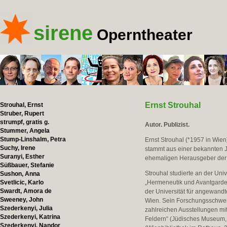
sirene
Operntheater
Ernst Strouhal
Strouhal, Ernst
Struber, Rupert
strumpf, gratis g.
Autor. Publizist.
Stummer, Angela
Stump-Linshalm, Petra
Ernst Strouhal (*1957 in Wien)
Suchy, Irene
stammt aus einer bekannten Jo
Suranyi, Esther
ehemaligen Herausgeber der
Süßbauer, Stefanie
Strouhal studierte an der Uni
Sushon, Anna
Svetlicic, Karlo
„Hermeneutik und Avantgarde. 
Swardt, Amora de
der Universität für angewand
Sweeney, John
Wien. Sein Forschungsschwerpu
Szederkenyi, Julia
zahlreichen Ausstellungen mit
Szederkenyi, Katrina
Feldern“ (Jüdisches Museum,
Szederkenyi, Nandor