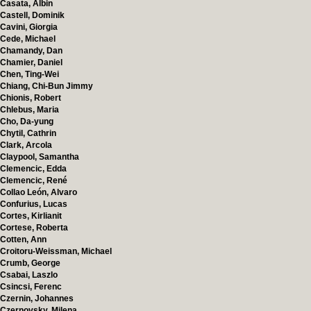
Casata, Albin
Castell, Dominik
Cavini, Giorgia
Cede, Michael
Chamandy, Dan
Chamier, Daniel
Chen, Ting-Wei
Chiang, Chi-Bun Jimmy
Chionis, Robert
Chlebus, Maria
Cho, Da-yung
Chytil, Cathrin
Clark, Arcola
Claypool, Samantha
Clemencic, Edda
Clemencic, René
Collao León, Alvaro
Confurius, Lucas
Cortes, Kirlianit
Cortese, Roberta
Cotten, Ann
Croitoru-Weissman, Michael
Crumb, George
Csabai, Laszlo
Csincsi, Ferenc
Czernin, Johannes
Czernovsky, Milena