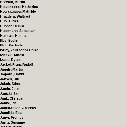
Horvath, Martin
Hötzenecker, Katharina
Hoursiangou, Mathilde
Hrazdera, Waltraut
Hübl, Ulrike
Hübner, Ursula
Huppmann, Sebastian
Hussian, Helmut
Illés, Evelin
Illich, Gerlinde
Iszlay, Zsuzsanna Enikö
Ivicevic, Mirela
Iwase, Ryuta
Jackel, Franz Rudolf
Jäggle, Martin
Jagodic, David
Jaksch, Ulli
Jakub, Stina
Jamin, Jens
Janicki, Jan
Jank, Christian
Janke, Pia
Jankowitsch, Andreas
Janulidu, Elsa
Janyr, Premysl
Jaritz, Susanne