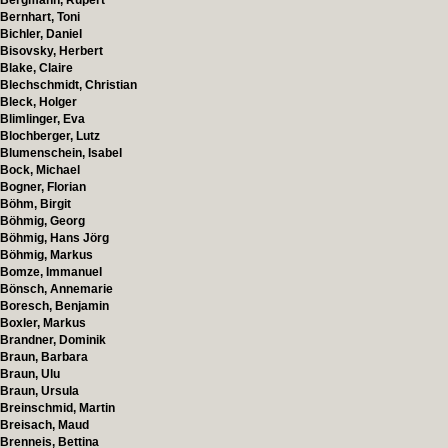
Bergmann, Rupert
Bernhart, Toni
Bichler, Daniel
Bisovsky, Herbert
Blake, Claire
Blechschmidt, Christian
Bleck, Holger
Blimlinger, Eva
Blochberger, Lutz
Blumenschein, Isabel
Bock, Michael
Bogner, Florian
Böhm, Birgit
Böhmig, Georg
Böhmig, Hans Jörg
Böhmig, Markus
Bomze, Immanuel
Bönsch, Annemarie
Boresch, Benjamin
Boxler, Markus
Brandner, Dominik
Braun, Barbara
Braun, Ulu
Braun, Ursula
Breinschmid, Martin
Breisach, Maud
Brenneis, Bettina