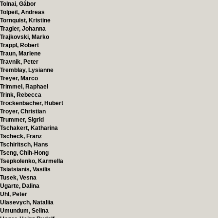
Tolnai, Gábor
Tolpeit, Andreas
Tornquist, Kristine
Tragler, Johanna
Trajkovski, Marko
Trappl, Robert
Traun, Marlene
Travnik, Peter
Tremblay, Lysianne
Treyer, Marco
Trimmel, Raphael
Trink, Rebecca
Trockenbacher, Hubert
Troyer, Christian
Trummer, Sigrid
Tschakert, Katharina
Tscheck, Franz
Tschiritsch, Hans
Tseng, Chih-Hong
Tsepkolenko, Karmella
Tsiatsianis, Vasilis
Tusek, Vesna
Ugarte, Dalina
Uhl, Peter
Ulasevych, Nataliia
Umundum, Selina