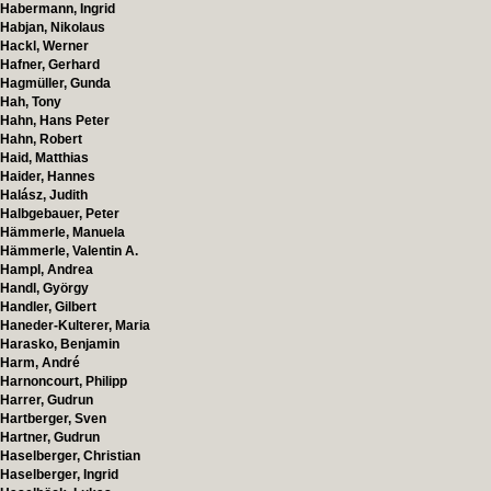
Habermann, Ingrid
Habjan, Nikolaus
Hackl, Werner
Hafner, Gerhard
Hagmüller, Gunda
Hah, Tony
Hahn, Hans Peter
Hahn, Robert
Haid, Matthias
Haider, Hannes
Halász, Judith
Halbgebauer, Peter
Hämmerle, Manuela
Hämmerle, Valentin A.
Hampl, Andrea
Handl, György
Handler, Gilbert
Haneder-Kulterer, Maria
Harasko, Benjamin
Harm, André
Harnoncourt, Philipp
Harrer, Gudrun
Hartberger, Sven
Hartner, Gudrun
Haselberger, Christian
Haselberger, Ingrid