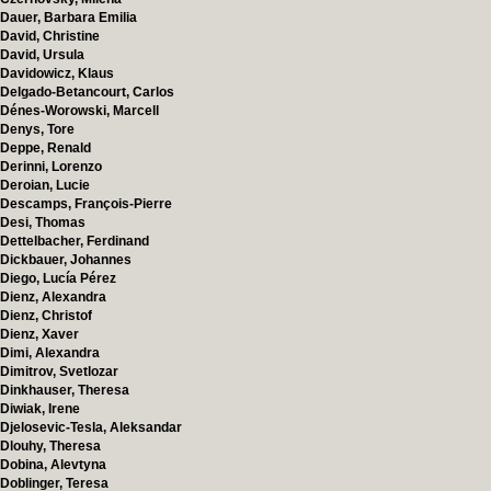
Dauer, Barbara Emilia
David, Christine
David, Ursula
Davidowicz, Klaus
Delgado-Betancourt, Carlos
Dénes-Worowski, Marcell
Denys, Tore
Deppe, Renald
Derinni, Lorenzo
Deroian, Lucie
Descamps, François-Pierre
Desi, Thomas
Dettelbacher, Ferdinand
Dickbauer, Johannes
Diego, Lucía Pérez
Dienz, Alexandra
Dienz, Christof
Dienz, Xaver
Dimi, Alexandra
Dimitrov, Svetlozar
Dinkhauser, Theresa
Diwiak, Irene
Djelosevic-Tesla, Aleksandar
Dlouhy, Theresa
Dobina, Alevtyna
Doblinger, Teresa