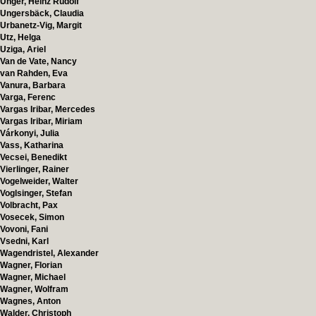
Unger, Heinz Rudolf
Ungersbäck, Claudia
Urbanetz-Vig, Margit
Utz, Helga
Uziga, Ariel
Van de Vate, Nancy
van Rahden, Eva
Vanura, Barbara
Varga, Ferenc
Vargas Iribar, Mercedes
Vargas Iribar, Miriam
Várkonyi, Julia
Vass, Katharina
Vecsei, Benedikt
Vierlinger, Rainer
Vogelweider, Walter
Voglsinger, Stefan
Volbracht, Pax
Vosecek, Simon
Vovoni, Fani
Vsedni, Karl
Wagendristel, Alexander
Wagner, Florian
Wagner, Michael
Wagner, Wolfram
Wagnes, Anton
Walder, Christoph