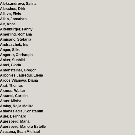
Aleksandrova, Salina
Aleschus, Dirk
Alieva, Elvis
Allen, Jonathan
Alt, Anne
Altenburger, Fanny
Amerling, Romana
Amisano, Stefania
Andraschek, Iris
Anger, Silke
Angerer, Christoph
Anker, Sunhild
Antel, Gloria
Antensteiner, Gregor
Arbonies Jauregui, Elena
Arcos Vilanova, Diana
Arzt, Thomas
Asmus, Walter
Astanei, Caroline
Aster, Misha
Atalay, Nejla Melike
Athanasiadis, Konstantin
Auer, Bernhard
Auersperg, Mana
Auersperg, Manora Estelle
Azucena, Sean Michael