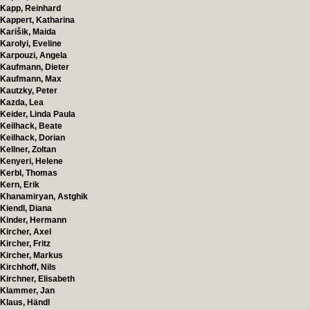
Kapp, Reinhard
Kappert, Katharina
Karišik, Maida
Karolyi, Eveline
Karpouzi, Angela
Kaufmann, Dieter
Kaufmann, Max
Kautzky, Peter
Kazda, Lea
Keider, Linda Paula
Keilhack, Beate
Keilhack, Dorian
Kellner, Zoltan
Kenyeri, Helene
Kerbl, Thomas
Kern, Erik
Khanamiryan, Astghik
Kiendl, Diana
Kinder, Hermann
Kircher, Axel
Kircher, Fritz
Kircher, Markus
Kirchhoff, Nils
Kirchner, Elisabeth
Klammer, Jan
Klaus, Händl