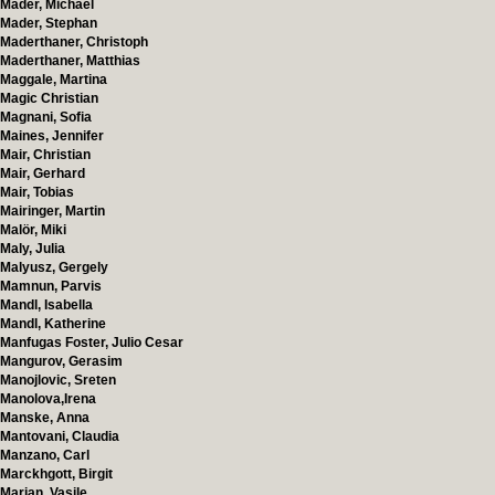
Mader, Michael
Mader, Stephan
Maderthaner, Christoph
Maderthaner, Matthias
Maggale, Martina
Magic Christian
Magnani, Sofia
Maines, Jennifer
Mair, Christian
Mair, Gerhard
Mair, Tobias
Mairinger, Martin
Malör, Miki
Maly, Julia
Malyusz, Gergely
Mamnun, Parvis
Mandl, Isabella
Mandl, Katherine
Manfugas Foster, Julio Cesar
Mangurov, Gerasim
Manojlovic, Sreten
Manolova,Irena
Manske, Anna
Mantovani, Claudia
Manzano, Carl
Marckhgott, Birgit
Marian, Vasile