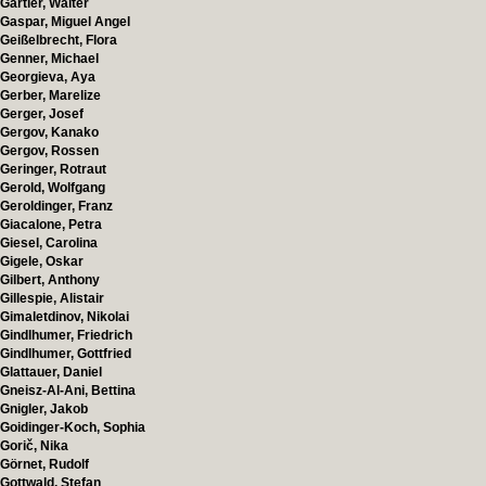
Gartler, Walter
Gaspar, Miguel Angel
Geißelbrecht, Flora
Genner, Michael
Georgieva, Aya
Gerber, Marelize
Gerger, Josef
Gergov, Kanako
Gergov, Rossen
Geringer, Rotraut
Gerold, Wolfgang
Geroldinger, Franz
Giacalone, Petra
Giesel, Carolina
Gigele, Oskar
Gilbert, Anthony
Gillespie, Alistair
Gimaletdinov, Nikolai
Gindlhumer, Friedrich
Gindlhumer, Gottfried
Glattauer, Daniel
Gneisz-Al-Ani, Bettina
Gnigler, Jakob
Goidinger-Koch, Sophia
Gorič, Nika
Görnet, Rudolf
Gottwald, Stefan