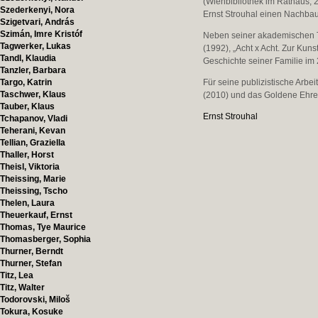
(Wienbibliothek im Rathaus,
Szederkenyi, Nora
Ernst Strouhal einen Nachb
Szigetvari, András
Szimán, Imre Kristóf
Neben seiner akademischen Tä
Tagwerker, Lukas
(1992), „Acht x Acht. Zur Kun
Tandl, Klaudia
Geschichte seiner Familie im 
Tanzler, Barbara
Targo, Katrin
Für seine publizistische Arbei
Taschwer, Klaus
(2010) und das Goldene Ehre
Tauber, Klaus
Ernst Strouhal
Tchapanov, Vladi
Teherani, Kevan
Tellian, Graziella
Thaller, Horst
Theisl, Viktoria
Theissing, Marie
Theissing, Tscho
Thelen, Laura
Theuerkauf, Ernst
Thomas, Tye Maurice
Thomasberger, Sophia
Thurner, Berndt
Thurner, Stefan
Titz, Lea
Titz, Walter
Todorovski, Miloš
Tokura, Kosuke