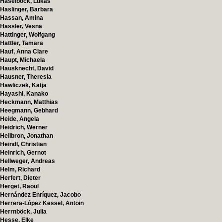
Haselböck, Lukas
Haslinger, Barbara
Hassan, Amina
Hassler, Vesna
Hattinger, Wolfgang
Hattler, Tamara
Hauf, Anna Clare
Haupt, Michaela
Hausknecht, David
Hausner, Theresia
Hawliczek, Katja
Hayashi, Kanako
Heckmann, Matthias
Heegmann, Gebhard
Heide, Angela
Heidrich, Werner
Heilbron, Jonathan
Heindl, Christian
Heinrich, Gernot
Hellweger, Andreas
Helm, Richard
Herfert, Dieter
Herget, Raoul
Hernández Enríquez, Jacobo
Herrera-López Kessel, Antoin
Herrnböck, Julia
Hesse, Elke