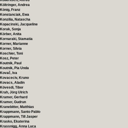
Kolleritsch, Alfred
Költringer, Andrea
König, Franz
Konstanciak, Ewa
Konzilia, Natascha
Kopacinski, Jacqueline
Korak, Sonja
Körber, Anita
Kornaraki, Stamatia
Korner, Marianne
Korner, Silvia
Koschier, Toni
Kosz, Peter
Koutnik, Paul
Koutnik, Pia Unda
Kovač, Iva
Kovaceciv, Kruno
Kovacs, Aladin
Kövesdi, Tibor
Krah, Jörg Ulrich
Kramer, Gerhard
Kramer, Gudrun
Kranebitter, Matthias
Krappmann, Santo Pablo
Krappmann, Till Jasper
Krasko, Ekaterina
Krassnigg, Anna Luca