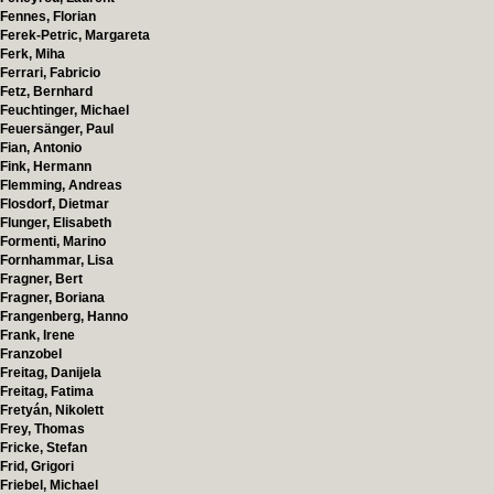
Fennes, Florian
Ferek-Petric, Margareta
Ferk, Miha
Ferrari, Fabricio
Fetz, Bernhard
Feuchtinger, Michael
Feuersänger, Paul
Fian, Antonio
Fink, Hermann
Flemming, Andreas
Flosdorf, Dietmar
Flunger, Elisabeth
Formenti, Marino
Fornhammar, Lisa
Fragner, Bert
Fragner, Boriana
Frangenberg, Hanno
Frank, Irene
Franzobel
Freitag, Danijela
Freitag, Fatima
Fretyán, Nikolett
Frey, Thomas
Fricke, Stefan
Frid, Grigori
Friebel, Michael