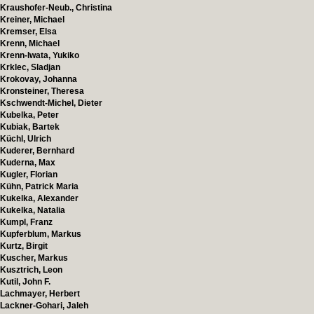
Kraushofer-Neub., Christina
Kreiner, Michael
Kremser, Elsa
Krenn, Michael
Krenn-Iwata, Yukiko
Krklec, Sladjan
Krokovay, Johanna
Kronsteiner, Theresa
Kschwendt-Michel, Dieter
Kubelka, Peter
Kubiak, Bartek
Küchl, Ulrich
Kuderer, Bernhard
Kuderna, Max
Kugler, Florian
Kühn, Patrick Maria
Kukelka, Alexander
Kukelka, Natalia
Kumpl, Franz
Kupferblum, Markus
Kurtz, Birgit
Kuscher, Markus
Kusztrich, Leon
Kutil, John F.
Lachmayer, Herbert
Lackner-Gohari, Jaleh