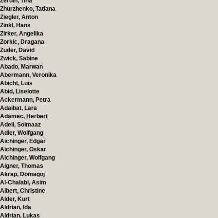
Zerdin, Tina
Zhurzhenko, Tatiana
Ziegler, Anton
Zinkl, Hans
Zirker, Angelika
Zorkic, Dragana
Zuder, David
Zwick, Sabine
Abado, Marwan
Abermann, Veronika
Abicht, Luis
Abid, Liselotte
Ackermann, Petra
Adaibat, Lara
Adamec, Herbert
Adeli, Solmaaz
Adler, Wolfgang
Aichinger, Edgar
Aichinger, Oskar
Aichinger, Wolfgang
Aigner, Thomas
Akrap, Domagoj
Al-Chalabi, Asim
Albert, Christine
Alder, Kurt
Aldrian, Ida
Aldrian, Lukas