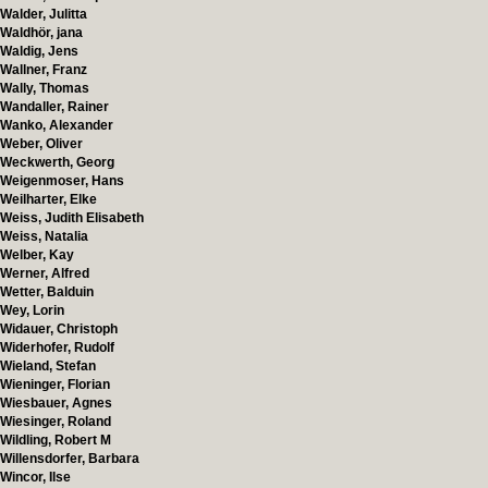
Walder, Julitta
Waldhör, jana
Waldig, Jens
Wallner, Franz
Wally, Thomas
Wandaller, Rainer
Wanko, Alexander
Weber, Oliver
Weckwerth, Georg
Weigenmoser, Hans
Weilharter, Elke
Weiss, Judith Elisabeth
Weiss, Natalia
Welber, Kay
Werner, Alfred
Wetter, Balduin
Wey, Lorin
Widauer, Christoph
Widerhofer, Rudolf
Wieland, Stefan
Wieninger, Florian
Wiesbauer, Agnes
Wiesinger, Roland
Wildling, Robert M
Willensdorfer, Barbara
Wincor, Ilse