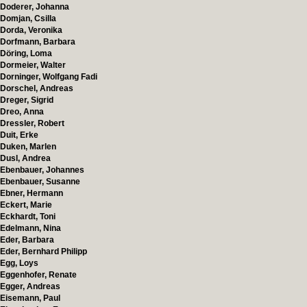
Doderer, Johanna
Domjan, Csilla
Dorda, Veronika
Dorfmann, Barbara
Döring, Loma
Dormeier, Walter
Dorninger, Wolfgang Fadi
Dorschel, Andreas
Dreger, Sigrid
Dreo, Anna
Dressler, Robert
Duit, Erke
Duken, Marlen
Dusl, Andrea
Ebenbauer, Johannes
Ebenbauer, Susanne
Ebner, Hermann
Eckert, Marie
Eckhardt, Toni
Edelmann, Nina
Eder, Barbara
Eder, Bernhard Philipp
Egg, Loys
Eggenhofer, Renate
Egger, Andreas
Eisemann, Paul