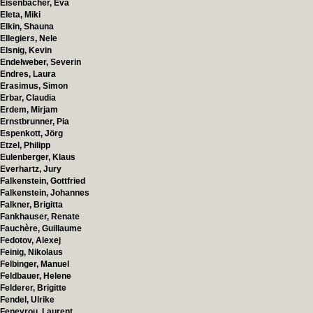
Eisenbacher, Eva
Eleta, Miki
Elkin, Shauna
Ellegiers, Nele
Elsnig, Kevin
Endelweber, Severin
Endres, Laura
Erasimus, Simon
Erbar, Claudia
Erdem, Mirjam
Ernstbrunner, Pia
Espenkott, Jörg
Etzel, Philipp
Eulenberger, Klaus
Everhartz, Jury
Falkenstein, Gottfried
Falkenstein, Johannes
Falkner, Brigitta
Fankhauser, Renate
Fauchère, Guillaume
Fedotov, Alexej
Feinig, Nikolaus
Felbinger, Manuel
Feldbauer, Helene
Felderer, Brigitte
Fendel, Ulrike
Feneyrou, Laurent