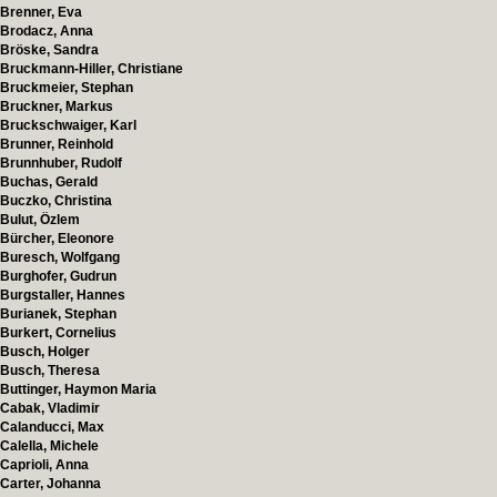
Brenner, Eva
Brodacz, Anna
Bröske, Sandra
Bruckmann-Hiller, Christiane
Bruckmeier, Stephan
Bruckner, Markus
Bruckschwaiger, Karl
Brunner, Reinhold
Brunnhuber, Rudolf
Buchas, Gerald
Buczko, Christina
Bulut, Özlem
Bürcher, Eleonore
Buresch, Wolfgang
Burghofer, Gudrun
Burgstaller, Hannes
Burianek, Stephan
Burkert, Cornelius
Busch, Holger
Busch, Theresa
Buttinger, Haymon Maria
Cabak, Vladimir
Calanducci, Max
Calella, Michele
Caprioli, Anna
Carter, Johanna