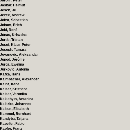
Jarolin, Peter
Jasbar, Helmut
Jesch, Je.
Jezek, Andrew
Jobst, Sebastian
Joham, Erich
Jokl, René
Jónás, Krisztina
Jorde, Tristan
Josef, Klaus-Peter
Joseph, Tamara
Jovanovic, Aleksandar
Junod, Jérôme
Jurga, Ewelina
Jurkovic, Antonia
Kafka, Hans
Kaimbacher, Alexander
Kainz, Irene
Kaiser, Kristiane
Kaiser, Veronika
Kalechyts, Antanina
Kalitzke, Johannes
Kalous, Elisabeth
Kammel, Bernhard
Kandyba, Tatjana
Kapeller, Fabio
Kapfer, Franz