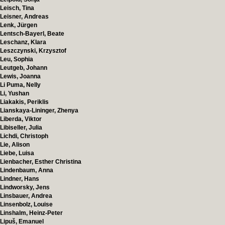
Leisch, Tina
Leisner, Andreas
Lenk, Jürgen
Lentsch-Bayerl, Beate
Leschanz, Klara
Leszczynski, Krzysztof
Leu, Sophia
Leutgeb, Johann
Lewis, Joanna
Li Puma, Nelly
Li, Yushan
Liakakis, Periklis
Lianskaya-Lininger, Zhenya
Liberda, Viktor
Libiseller, Julia
Lichdi, Christoph
Lie, Alison
Liebe, Luisa
Lienbacher, Esther Christina
Lindenbaum, Anna
Lindner, Hans
Lindworsky, Jens
Linsbauer, Andrea
Linsenbolz, Louise
Linshalm, Heinz-Peter
Lipuš, Emanuel