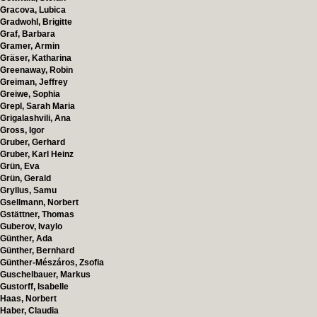
Gracova, Lubica
Gradwohl, Brigitte
Graf, Barbara
Gramer, Armin
Gräser, Katharina
Greenaway, Robin
Greiman, Jeffrey
Greiwe, Sophia
Grepl, Sarah Maria
Grigalashvili, Ana
Gross, Igor
Gruber, Gerhard
Gruber, Karl Heinz
Grün, Eva
Grün, Gerald
Gryllus, Samu
Gsellmann, Norbert
Gstättner, Thomas
Guberov, Ivaylo
Günther, Ada
Günther, Bernhard
Günther-Mészáros, Zsofia
Guschelbauer, Markus
Gustorff, Isabelle
Haas, Norbert
Haber, Claudia