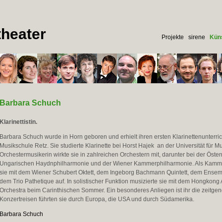
heater
Projekte
sirene
Küns
Barbara Schuch
Klarinettistin.
Barbara Schuch wurde in Horn geboren und erhielt ihren ersten Klarinettenunterric
Musikschule Retz. Sie studierte Klarinette bei Horst Hajek an der Universität für Mu
Orchestermusikerin wirkte sie in zahlreichen Orchestern mit, darunter bei der Öster
Ungarischen Haydnphilharmonie und der Wiener Kammerphilharmonie. Als Kamme
sie mit dem Wiener Schubert Oktett, dem Ingeborg Bachmann Quintett, dem Ensem
dem Trio Pathetique auf. In solistischer Funktion musizierte sie mit dem Hongkon
Orchestra beim Carinthischen Sommer. Ein besonderes Anliegen ist ihr die zeitge
Konzertreisen führten sie durch Europa, die USA und durch Südamerika.
Barbara Schuch