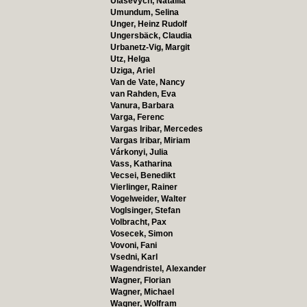
Ulasevych, Nataliia
Umundum, Selina
Unger, Heinz Rudolf
Ungersbäck, Claudia
Urbanetz-Vig, Margit
Utz, Helga
Uziga, Ariel
Van de Vate, Nancy
van Rahden, Eva
Vanura, Barbara
Varga, Ferenc
Vargas Iribar, Mercedes
Vargas Iribar, Miriam
Várkonyi, Julia
Vass, Katharina
Vecsei, Benedikt
Vierlinger, Rainer
Vogelweider, Walter
Voglsinger, Stefan
Volbracht, Pax
Vosecek, Simon
Vovoni, Fani
Vsedni, Karl
Wagendristel, Alexander
Wagner, Florian
Wagner, Michael
Wagner, Wolfram