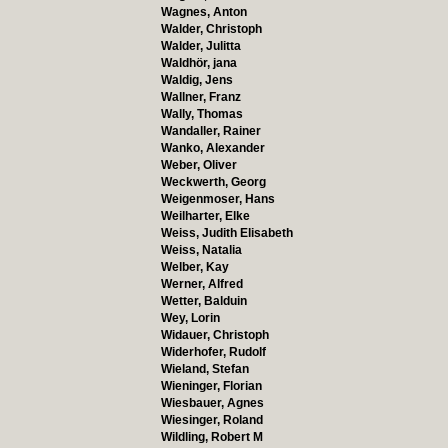
Wagnes, Anton
Walder, Christoph
Walder, Julitta
Waldhör, jana
Waldig, Jens
Wallner, Franz
Wally, Thomas
Wandaller, Rainer
Wanko, Alexander
Weber, Oliver
Weckwerth, Georg
Weigenmoser, Hans
Weilharter, Elke
Weiss, Judith Elisabeth
Weiss, Natalia
Welber, Kay
Werner, Alfred
Wetter, Balduin
Wey, Lorin
Widauer, Christoph
Widerhofer, Rudolf
Wieland, Stefan
Wieninger, Florian
Wiesbauer, Agnes
Wiesinger, Roland
Wildling, Robert M