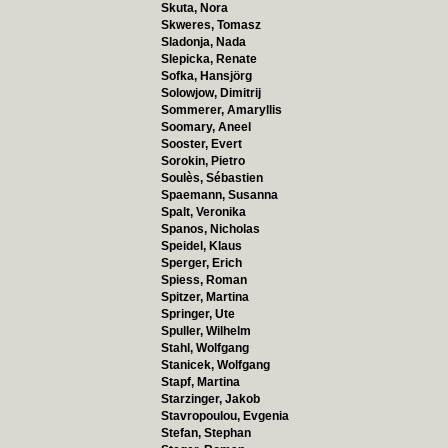
Skuta, Nora
Skweres, Tomasz
Sladonja, Nada
Slepicka, Renate
Sofka, Hansjörg
Solowjow, Dimitrij
Sommerer, Amaryllis
Soomary, Aneel
Sooster, Evert
Sorokin, Pietro
Soulès, Sébastien
Spaemann, Susanna
Spalt, Veronika
Spanos, Nicholas
Speidel, Klaus
Sperger, Erich
Spiess, Roman
Spitzer, Martina
Springer, Ute
Spuller, Wilhelm
Stahl, Wolfgang
Stanicek, Wolfgang
Stapf, Martina
Starzinger, Jakob
Stavropoulou, Evgenia
Stefan, Stephan