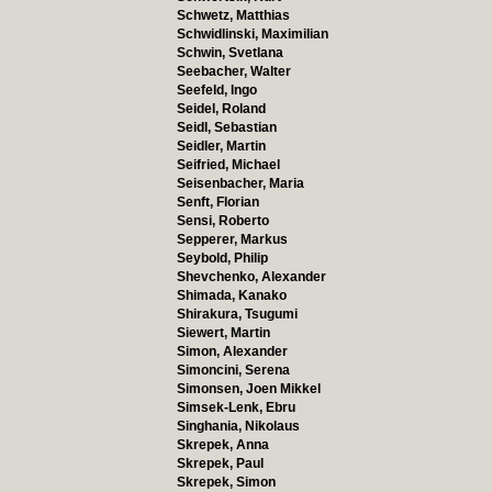
Schwetz, Matthias
Schwidlinski, Maximilian
Schwin, Svetlana
Seebacher, Walter
Seefeld, Ingo
Seidel, Roland
Seidl, Sebastian
Seidler, Martin
Seifried, Michael
Seisenbacher, Maria
Senft, Florian
Sensi, Roberto
Sepperer, Markus
Seybold, Philip
Shevchenko, Alexander
Shimada, Kanako
Shirakura, Tsugumi
Siewert, Martin
Simon, Alexander
Simoncini, Serena
Simonsen, Joen Mikkel
Simsek-Lenk, Ebru
Singhania, Nikolaus
Skrepek, Anna
Skrepek, Paul
Skrepek, Simon