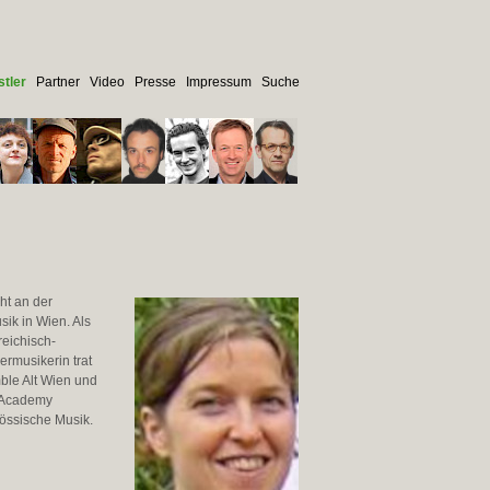
tler
Partner
Video
Presse
Impressum
Suche
ht an der
sik in Wien. Als
reichisch-
rmusikerin trat
ble Alt Wien und
g Academy
nössische Musik.