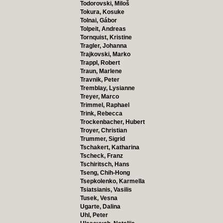
Todorovski, Miloš
Tokura, Kosuke
Tolnai, Gábor
Tolpeit, Andreas
Tornquist, Kristine
Tragler, Johanna
Trajkovski, Marko
Trappl, Robert
Traun, Marlene
Travnik, Peter
Tremblay, Lysianne
Treyer, Marco
Trimmel, Raphael
Trink, Rebecca
Trockenbacher, Hubert
Troyer, Christian
Trummer, Sigrid
Tschakert, Katharina
Tscheck, Franz
Tschiritsch, Hans
Tseng, Chih-Hong
Tsepkolenko, Karmella
Tsiatsianis, Vasilis
Tusek, Vesna
Ugarte, Dalina
Uhl, Peter