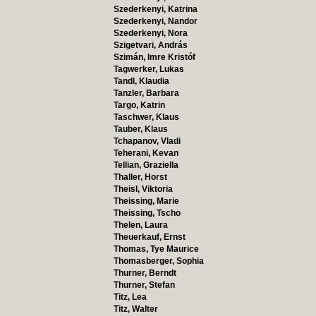
Szederkenyi, Katrina
Szederkenyi, Nandor
Szederkenyi, Nora
Szigetvari, András
Szimán, Imre Kristóf
Tagwerker, Lukas
Tandl, Klaudia
Tanzler, Barbara
Targo, Katrin
Taschwer, Klaus
Tauber, Klaus
Tchapanov, Vladi
Teherani, Kevan
Tellian, Graziella
Thaller, Horst
Theisl, Viktoria
Theissing, Marie
Theissing, Tscho
Thelen, Laura
Theuerkauf, Ernst
Thomas, Tye Maurice
Thomasberger, Sophia
Thurner, Berndt
Thurner, Stefan
Titz, Lea
Titz, Walter