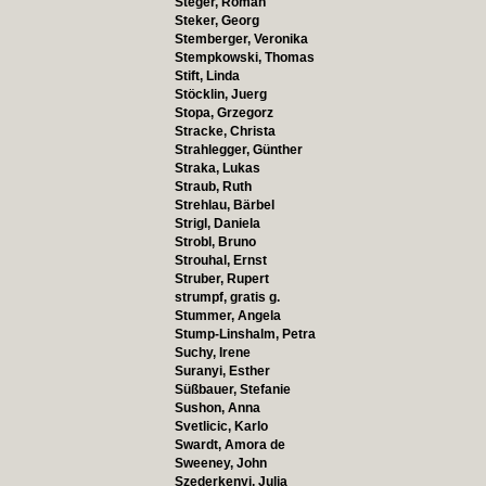
Steger, Roman
Steker, Georg
Stemberger, Veronika
Stempkowski, Thomas
Stift, Linda
Stöcklin, Juerg
Stopa, Grzegorz
Stracke, Christa
Strahlegger, Günther
Straka, Lukas
Straub, Ruth
Strehlau, Bärbel
Strigl, Daniela
Strobl, Bruno
Strouhal, Ernst
Struber, Rupert
strumpf, gratis g.
Stummer, Angela
Stump-Linshalm, Petra
Suchy, Irene
Suranyi, Esther
Süßbauer, Stefanie
Sushon, Anna
Svetlicic, Karlo
Swardt, Amora de
Sweeney, John
Szederkenyi, Julia