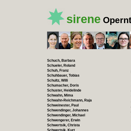
sirene
Opernt
Schuch, Barbara
Schueler, Roland
Schuh, Franz
Schuhbauer, Tobias
Schultz, Willi
Schumacher, Doris
Schuster, Heidelinde
Schwahn, Mima
Schwahn-Reichmann, Raja
Schweinester, Paul
Schwendinger, Johannes
Schwendinger, Michael
Schwengerer, Erwin
Schwertsik, Christa
Schwertsik, Kurt