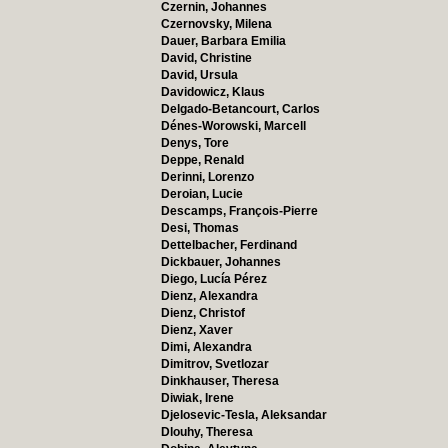
Czernin, Johannes
Czernovsky, Milena
Dauer, Barbara Emilia
David, Christine
David, Ursula
Davidowicz, Klaus
Delgado-Betancourt, Carlos
Dénes-Worowski, Marcell
Denys, Tore
Deppe, Renald
Derinni, Lorenzo
Deroian, Lucie
Descamps, François-Pierre
Desi, Thomas
Dettelbacher, Ferdinand
Dickbauer, Johannes
Diego, Lucía Pérez
Dienz, Alexandra
Dienz, Christof
Dienz, Xaver
Dimi, Alexandra
Dimitrov, Svetlozar
Dinkhauser, Theresa
Diwiak, Irene
Djelosevic-Tesla, Aleksandar
Dlouhy, Theresa