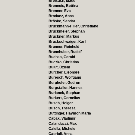
Breisach, Maud
Brenneis, Bettina
Brenner, Eva
Brodacz, Anna
Bröske, Sandra
Bruckmann-Hiller, Christiane
Bruckmeier, Stephan
Bruckner, Markus
Bruckschwaiger, Karl
Brunner, Reinhold
Brunnhuber, Rudolf
Buchas, Gerald
Buczko, Christina
Bulut, Özlem
Bürcher, Eleonore
Buresch, Wolfgang
Burghofer, Gudrun
Burgstaller, Hannes
Burianek, Stephan
Burkert, Cornelius
Busch, Holger
Busch, Theresa
Buttinger, Haymon Maria
Cabak, Vladimir
Calanducci, Max
Calella, Michele
Caprioli, Anna