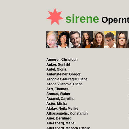
sirene
Opernt
Angerer, Christoph
Anker, Sunhild
Antel, Gloria
Antensteiner, Gregor
Arbonies Jauregui, Elena
Arcos Vilanova, Diana
Arzt, Thomas
Asmus, Walter
Astanei, Caroline
Aster, Misha
Atalay, Nejla Melike
Athanasiadis, Konstantin
Auer, Bernhard
Auersperg, Mana
Auersperg, Manora Estelle