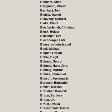
Bennent, Anne
Bergmann, Rupert
Bernhart, Toni
Bichler, Daniel
Bisovsky, Herbert
Blake, Claire
Blechschmidt, Christian
Bleck, Holger
Blimlinger, Eva
Blochberger, Lutz
Blumenschein, Isabel
Bock, Michael
Bogner, Florian
Böhm, Birgit
Böhmig, Georg
Böhmig, Hans Jörg
Böhmig, Markus
Bomze, Immanuel
Bönsch, Annemarie
Boresch, Benjamin
Boxler, Markus
Brandner, Dominik
Braun, Barbara
Braun, Ulu
Braun, Ursula
Breinschmid, Martin