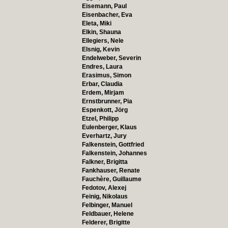
Eisemann, Paul
Eisenbacher, Eva
Eleta, Miki
Elkin, Shauna
Ellegiers, Nele
Elsnig, Kevin
Endelweber, Severin
Endres, Laura
Erasimus, Simon
Erbar, Claudia
Erdem, Mirjam
Ernstbrunner, Pia
Espenkott, Jörg
Etzel, Philipp
Eulenberger, Klaus
Everhartz, Jury
Falkenstein, Gottfried
Falkenstein, Johannes
Falkner, Brigitta
Fankhauser, Renate
Fauchère, Guillaume
Fedotov, Alexej
Feinig, Nikolaus
Felbinger, Manuel
Feldbauer, Helene
Felderer, Brigitte