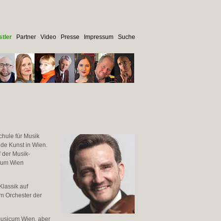
tler
Partner
Video
Presse
Impressum
Suche
chule für Musik
nde Kunst in Wien.
 der Musik­
icum Wien
Klassik auf
im Orchester der
 musicum Wien, aber