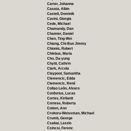
Carter, Johanna
Casata, Albin
Castell, Dominik
Cavini, Giorgia
Cede, Michael
Chamandy, Dan
Chamier, Daniel
Chen, Ting-Wei
Chiang, Chi-Bun Jimmy
Chionis, Robert
Chlebus, Maria
Cho, Da-yung
Chytil, Cathrin
Clark, Arcola
Claypool, Samantha
Clemencic, Edda
Clemencic, René
Collao León, Alvaro
Confurius, Lucas
Cortes, Kirlianit
Cortese, Roberta
Cotten, Ann
Croitoru-Weissman, Michael
Crumb, George
Csabai, Laszlo
Csincsi, Ferenc