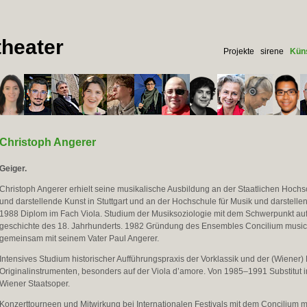
heater
Projekte
sirene
Küns
Christoph Angerer
Geiger.
Christoph Angerer erhielt seine musikalische Ausbildung an der Staatlichen Hochs
und darstellende Kunst in Stuttgart und an der Hochschule für Musik und darstelle
1988 Diplom im Fach Viola. Studium der Musiksoziologie mit dem Schwer­punkt auf
geschichte des 18. Jahrhunderts. 1982 Gründung des Ensembles Concilium mus
gemeinsam mit seinem Vater Paul Angerer.
Intensives Studium historischer Aufführungs­praxis der Vorklassik und der (Wiener) 
Original­instrumenten, besonders auf der Viola d’amore. Von 1985–1991 Substitut 
Wiener Staatsoper.
Konzert­tourneen und Mitwirkung bei Internationalen Festivals mit dem Concilium