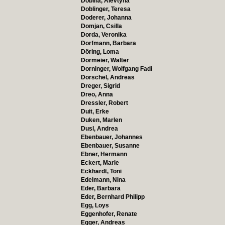
Dobina, Alevtyna
Doblinger, Teresa
Doderer, Johanna
Domjan, Csilla
Dorda, Veronika
Dorfmann, Barbara
Döring, Loma
Dormeier, Walter
Dorninger, Wolfgang Fadi
Dorschel, Andreas
Dreger, Sigrid
Dreo, Anna
Dressler, Robert
Duit, Erke
Duken, Marlen
Dusl, Andrea
Ebenbauer, Johannes
Ebenbauer, Susanne
Ebner, Hermann
Eckert, Marie
Eckhardt, Toni
Edelmann, Nina
Eder, Barbara
Eder, Bernhard Philipp
Egg, Loys
Eggenhofer, Renate
Egger, Andreas