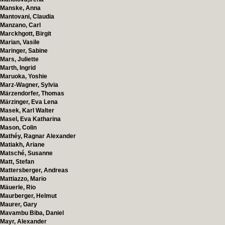
Manske, Anna
Mantovani, Claudia
Manzano, Carl
Marckhgott, Birgit
Marian, Vasile
Maringer, Sabine
Mars, Juliette
Marth, Ingrid
Maruoka, Yoshie
Marz-Wagner, Sylvia
Märzendorfer, Thomas
Märzinger, Eva Lena
Masek, Karl Walter
Masel, Eva Katharina
Mason, Colin
Mathéy, Ragnar Alexander
Matiakh, Ariane
Matsché, Susanne
Matt, Stefan
Mattersberger, Andreas
Mattiazzo, Mario
Mäuerle, Rio
Maurberger, Helmut
Maurer, Gary
Mavambu Biba, Daniel
Mayr, Alexander