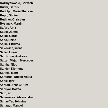
Rozmyslowski, Gerwich
Ruder, Barbis
Rudolph, Marie-Therese
Rupp, Günter
Ruthner, Christian
Rysanek, Martin
Safari, Amir
Sagel, James
Saiko, Gerda
Saito, Shino
Sajka, Elżbieta
Sakowicz, Iwona
Saller, Lukas
Salzbrunn, Andreas
Salzer, Mirjam Mercedes
Samitz, Nico
Sander, Klemens
Santek, Mato
Santorsa, Ruben Mattia
Sapic, Igor
Sarnau, Anneke Kim
Sarnyai, Dalma
Sato, Yo
Savenkova, Aleksandra
Schaeffer, Tehmine
Schager, Manuel