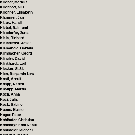
Kircher, Markus
Kirchhoff, Nils
Kirchner, Elisabeth
Klammer, Jan
Klaus, Händl
Klebel, Raimund
Kleedorfer, Jutta
Klein, Richard
Kleindienst, Josef
Klemencic, Daniela
Klimbacher, Georg
Klingler, David
Klinkhardt, Leif
Klocker, Si.Si.
Klon, Benjamin-Lew
Knafl, Arnulf
Knapp, Radek
Knaupp, Martin
Koch, Anna
Koci, Julia
Kock, Sabine
Koene, Elaine
Koger, Peter
Kohlhofer, Christian
Kohlmayr, Emil Raoul
Köhlmeier, Michael