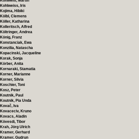
Kohlweis, Martin
Kohlweiss, Iris
Kojima, Hibiki
Kölbl, Clemens
Köller, Katharina
Kolleritsch, Alfred
Költringer, Andrea
König, Franz
Konstanciak, Ewa
Konzilia, Natascha
Kopacinski, Jacqueline
Korak, Sonja
Körber, Anita
Kornaraki, Stamatia
Korner, Marianne
Korner, Silvia
Koschier, Toni
Kosz, Peter
Koutnik, Paul
Koutnik, Pia Unda
Kovač, Iva
Kovaceciv, Kruno
Kovacs, Aladin
Kövesdi, Tibor
Krah, Jörg Ulrich
Kramer, Gerhard
Kramer, Gudrun