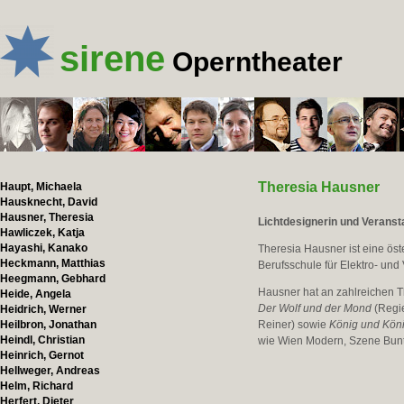
sirene
Operntheater
Theresia Hausner
Haupt, Michaela
Hausknecht, David
Hausner, Theresia
Lichtdesignerin und Veranst
Hawliczek, Katja
Hayashi, Kanako
Theresia Hausner ist eine öst
Heckmann, Matthias
Berufsschule für Elektro- un
Heegmann, Gebhard
Hausner hat an zahlreichen Th
Heide, Angela
Der Wolf und der Mond
(Regie
Heidrich, Werner
Heilbron, Jonathan
Reiner) sowie
König und Kön
Heindl, Christian
wie Wien Modern, Szene Bun
Heinrich, Gernot
Hellweger, Andreas
Helm, Richard
Herfert, Dieter