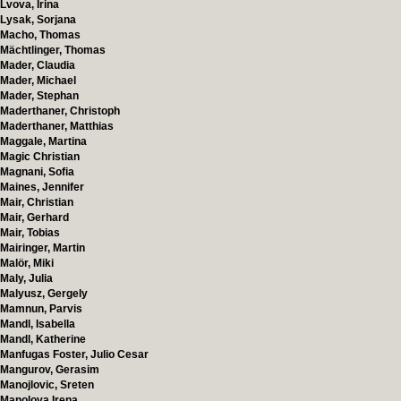
Lvova, Irina
Lysak, Sorjana
Macho, Thomas
Mächtlinger, Thomas
Mader, Claudia
Mader, Michael
Mader, Stephan
Maderthaner, Christoph
Maderthaner, Matthias
Maggale, Martina
Magic Christian
Magnani, Sofia
Maines, Jennifer
Mair, Christian
Mair, Gerhard
Mair, Tobias
Mairinger, Martin
Malör, Miki
Maly, Julia
Malyusz, Gergely
Mamnun, Parvis
Mandl, Isabella
Mandl, Katherine
Manfugas Foster, Julio Cesar
Mangurov, Gerasim
Manojlovic, Sreten
Manolova,Irena