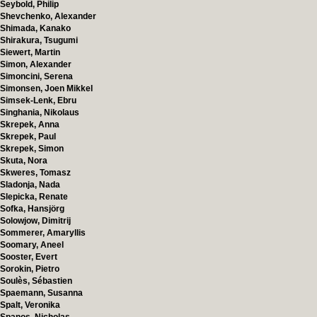
Seybold, Philip
Shevchenko, Alexander
Shimada, Kanako
Shirakura, Tsugumi
Siewert, Martin
Simon, Alexander
Simoncini, Serena
Simonsen, Joen Mikkel
Simsek-Lenk, Ebru
Singhania, Nikolaus
Skrepek, Anna
Skrepek, Paul
Skrepek, Simon
Skuta, Nora
Skweres, Tomasz
Sladonja, Nada
Slepicka, Renate
Sofka, Hansjörg
Solowjow, Dimitrij
Sommerer, Amaryllis
Soomary, Aneel
Sooster, Evert
Sorokin, Pietro
Soulès, Sébastien
Spaemann, Susanna
Spalt, Veronika