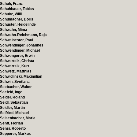
Schuh, Franz
Schuhbauer, Tobias
Schultz, Willi
Schumacher, Doris
Schuster, Heidelinde
Schwahn, Mima
Schwahn-Reichmann, Raja
Schweinester, Paul
Schwendinger, Johannes
Schwendinger, Michael
Schwengerer, Erwin
Schwertsik, Christa
Schwertsik, Kurt
Schwetz, Matthias
Schwidlinski, Maximilian
Schwin, Svetlana
Seebacher, Walter
Seefeld, Ingo
Seidel, Roland
Seidl, Sebastian
Seidler, Martin
Seifried, Michael
Seisenbacher, Maria
Senft, Florian
Sensi, Roberto
Sepperer, Markus