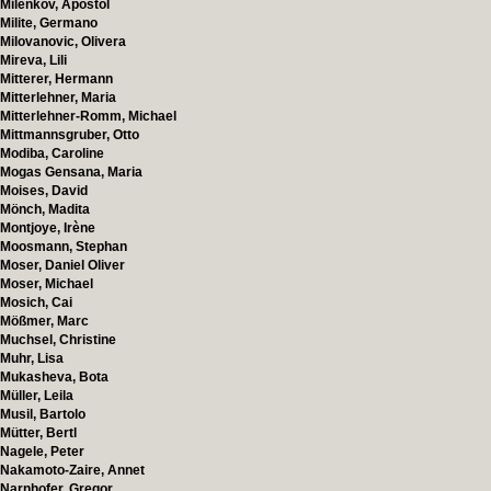
Milenkov, Apostol
Milite, Germano
Milovanovic, Olivera
Mireva, Lili
Mitterer, Hermann
Mitterlehner, Maria
Mitterlehner-Romm, Michael
Mittmannsgruber, Otto
Modiba, Caroline
Mogas Gensana, Maria
Moises, David
Mönch, Madita
Montjoye, Irène
Moosmann, Stephan
Moser, Daniel Oliver
Moser, Michael
Mosich, Cai
Mößmer, Marc
Muchsel, Christine
Muhr, Lisa
Mukasheva, Bota
Müller, Leila
Musil, Bartolo
Mütter, Bertl
Nagele, Peter
Nakamoto-Zaire, Annet
Narnhofer, Gregor