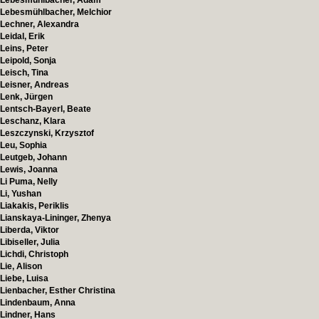
Lebesmühlbacher, Adam
Lebesmühlbacher, Melchior
Lechner, Alexandra
Leidal, Erik
Leins, Peter
Leipold, Sonja
Leisch, Tina
Leisner, Andreas
Lenk, Jürgen
Lentsch-Bayerl, Beate
Leschanz, Klara
Leszczynski, Krzysztof
Leu, Sophia
Leutgeb, Johann
Lewis, Joanna
Li Puma, Nelly
Li, Yushan
Liakakis, Periklis
Lianskaya-Lininger, Zhenya
Liberda, Viktor
Libiseller, Julia
Lichdi, Christoph
Lie, Alison
Liebe, Luisa
Lienbacher, Esther Christina
Lindenbaum, Anna
Lindner, Hans