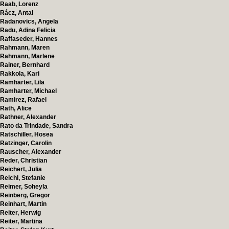
Raab, Lorenz
Rácz, Antal
Radanovics, Angela
Radu, Adina Felicia
Raffaseder, Hannes
Rahmann, Maren
Rahmann, Marlene
Rainer, Bernhard
Rakkola, Kari
Ramharter, Lila
Ramharter, Michael
Ramirez, Rafael
Rath, Alice
Rathner, Alexander
Rato da Trindade, Sandra
Ratschiller, Hosea
Ratzinger, Carolin
Rauscher, Alexander
Reder, Christian
Reichert, Julia
Reichl, Stefanie
Reimer, Soheyla
Reinberg, Gregor
Reinhart, Martin
Reiter, Herwig
Reiter, Martina