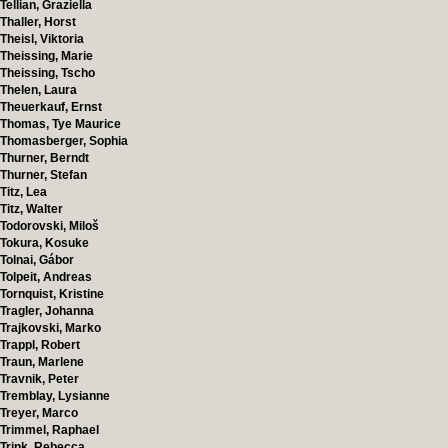
Tellian, Graziella
Thaller, Horst
Theisl, Viktoria
Theissing, Marie
Theissing, Tscho
Thelen, Laura
Theuerkauf, Ernst
Thomas, Tye Maurice
Thomasberger, Sophia
Thurner, Berndt
Thurner, Stefan
Titz, Lea
Titz, Walter
Todorovski, Miloš
Tokura, Kosuke
Tolnai, Gábor
Tolpeit, Andreas
Tornquist, Kristine
Tragler, Johanna
Trajkovski, Marko
Trappl, Robert
Traun, Marlene
Travnik, Peter
Tremblay, Lysianne
Treyer, Marco
Trimmel, Raphael
Trink, Rebecca