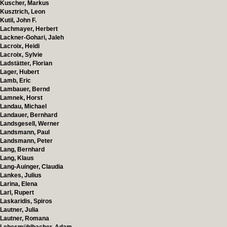
Kuscher, Markus
Kusztrich, Leon
Kutil, John F.
Lachmayer, Herbert
Lackner-Gohari, Jaleh
Lacroix, Heidi
Lacroix, Sylvie
Ladstätter, Florian
Lager, Hubert
Lamb, Eric
Lambauer, Bernd
Lamnek, Horst
Landau, Michael
Landauer, Bernhard
Landsgesell, Werner
Landsmann, Paul
Landsmann, Peter
Lang, Bernhard
Lang, Klaus
Lang-Auinger, Claudia
Lankes, Julius
Larina, Elena
Larl, Rupert
Laskaridis, Spiros
Lautner, Julia
Lautner, Romana