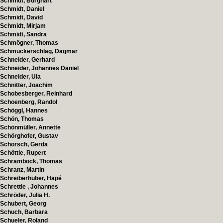
Schmidt, Burghart
Schmidt, Daniel
Schmidt, David
Schmidt, Mirjam
Schmidt, Sandra
Schmögner, Thomas
Schmuckerschlag, Dagmar
Schneider, Gerhard
Schneider, Johannes Daniel
Schneider, Ula
Schnitter, Joachim
Schobesberger, Reinhard
Schoenberg, Randol
Schöggl, Hannes
Schön, Thomas
Schönmüller, Annette
Schörghofer, Gustav
Schorsch, Gerda
Schöttle, Rupert
Schramböck, Thomas
Schranz, Martin
Schreiberhuber, Hapé
Schrettle , Johannes
Schröder, Julia H.
Schubert, Georg
Schuch, Barbara
Schueler, Roland