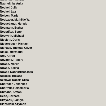
Natmeßnig, Anita
Neckel, Julia
Neckel, Lea
Nelson, Marit
Neubauer, Mathilde W.
Neugebauer, Herwig
Neumann, Esther
Neustifter, Sepp
Neuwirth, Michael
Nicoletti, Doris
Niederegger, Michael
Niehaus, Thomas Oliver
Niklas, Hermann
Noll, Alfred
Novacko, Robert
Nowak, Martin
Nowak, Selina
Nowak-Dannoritzer, Ines
Nwobilo, Bibiana
Nzekwu, Robert Olisa
Obereder, Johannes
Oberthür, Heidemaria
Obmann, Stefan
Oetle, Barbara
Okayasu, Sakuya
Olszowski, Szymon