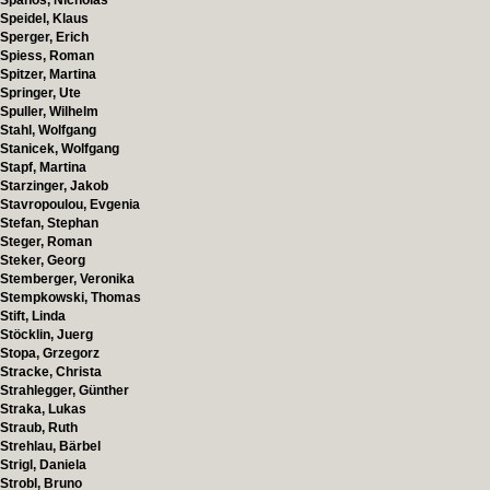
Spanos, Nicholas
Speidel, Klaus
Sperger, Erich
Spiess, Roman
Spitzer, Martina
Springer, Ute
Spuller, Wilhelm
Stahl, Wolfgang
Stanicek, Wolfgang
Stapf, Martina
Starzinger, Jakob
Stavropoulou, Evgenia
Stefan, Stephan
Steger, Roman
Steker, Georg
Stemberger, Veronika
Stempkowski, Thomas
Stift, Linda
Stöcklin, Juerg
Stopa, Grzegorz
Stracke, Christa
Strahlegger, Günther
Straka, Lukas
Straub, Ruth
Strehlau, Bärbel
Strigl, Daniela
Strobl, Bruno