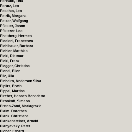
Perisutti, Tina
Perutz, Leo
Peschta, Leo
Petrik, Morgana
Petzer, Wolfgang
Pfiester, Jason
Pfisterer, Leo
Phettberg, Hermes
Piccioni, Francesca
Pichlbauer, Barbara
Pichler, Matthias
Pickl, Dietmar
Pickl, Franz
Piegger, Christina
Piendl, Ellen
Pilz, Ulla
Pinheiro, Anderson Silva
Piplits, Erwin
Pippal, Martina
Pircher, Hannes Benedetto
Pironkoff, Simeon
Pistan-Zand, Mariagrazia
Plaim, Dorothea
Plank, Christiane
Plankensteiner, Arnold
Planyavsky, Peter
Ploner, Erhard