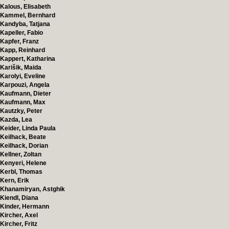
Kalous, Elisabeth
Kammel, Bernhard
Kandyba, Tatjana
Kapeller, Fabio
Kapfer, Franz
Kapp, Reinhard
Kappert, Katharina
Karišik, Maida
Karolyi, Eveline
Karpouzi, Angela
Kaufmann, Dieter
Kaufmann, Max
Kautzky, Peter
Kazda, Lea
Keider, Linda Paula
Keilhack, Beate
Keilhack, Dorian
Kellner, Zoltan
Kenyeri, Helene
Kerbl, Thomas
Kern, Erik
Khanamiryan, Astghik
Kiendl, Diana
Kinder, Hermann
Kircher, Axel
Kircher, Fritz