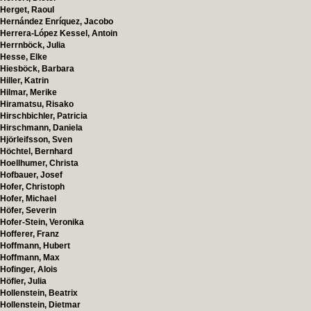
Herget, Raoul
Hernández Enríquez, Jacobo
Herrera-López Kessel, Antoin
Herrnböck, Julia
Hesse, Elke
Hiesböck, Barbara
Hiller, Katrin
Hilmar, Merike
Hiramatsu, Risako
Hirschbichler, Patricia
Hirschmann, Daniela
Hjörleifsson, Sven
Höchtel, Bernhard
Hoellhumer, Christa
Hofbauer, Josef
Hofer, Christoph
Hofer, Michael
Höfer, Severin
Hofer-Stein, Veronika
Hofferer, Franz
Hoffmann, Hubert
Hoffmann, Max
Hofinger, Alois
Höfler, Julia
Hollenstein, Beatrix
Hollenstein, Dietmar