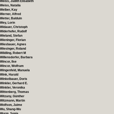
Weiss, Judith Elisabeth
Weiss, Natalia
Welber, Kay
Werner, Alfred
Wetter, Balduin
Wey, Lorin
Widauer, Christoph
Widerhofer, Rudolf
Wieland, Stefan
Wieninger, Florian
Wiesbauer, Agnes
Wiesinger, Roland
Wildling, Robert M
Willensdorfer, Barbara
Wincor, Ilse
Wincor, Wolfram
Wingenfeld, Manuela
Wink, Harald
Winkelbauer, Doris
Winkler, Gerhard E.
Winkler, Veronika
Wittenberg, Thomas
Witzany, Günther
Witzmann, Martin
Wolfson, Jaime
Wu, Shang-Wu
Wurm, Sonja