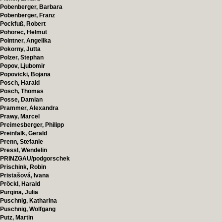
Pobenberger, Barbara
Pobenberger, Franz
Pockfuß, Robert
Pohorec, Helmut
Pointner, Angelika
Pokorny, Jutta
Polzer, Stephan
Popov, Ljubomir
Popovicki, Bojana
Posch, Harald
Posch, Thomas
Posse, Damian
Prammer, Alexandra
Prawy, Marcel
Preimesberger, Philipp
Preinfalk, Gerald
Prenn, Stefanie
Pressl, Wendelin
PRINZGAU/podgorschek
Prischink, Robin
Pristašová, Ivana
Pröckl, Harald
Purgina, Julia
Puschnig, Katharina
Puschnig, Wolfgang
Putz, Martin