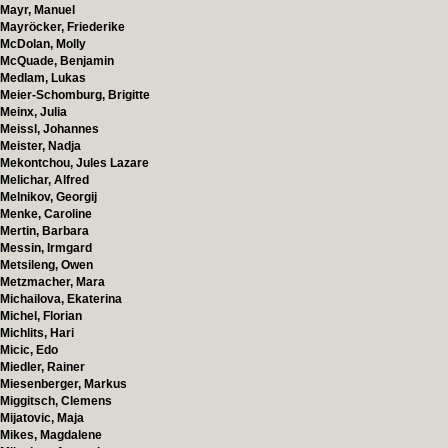
Mayr, Manuel
Mayröcker, Friederike
McDolan, Molly
McQuade, Benjamin
Medlam, Lukas
Meier-Schomburg, Brigitte
Meinx, Julia
Meissl, Johannes
Meister, Nadja
Mekontchou, Jules Lazare
Melichar, Alfred
Melnikov, Georgij
Menke, Caroline
Mertin, Barbara
Messin, Irmgard
Metsileng, Owen
Metzmacher, Mara
Michailova, Ekaterina
Michel, Florian
Michlits, Hari
Micic, Edo
Miedler, Rainer
Miesenberger, Markus
Miggitsch, Clemens
Mijatovic, Maja
Mikes, Magdalene