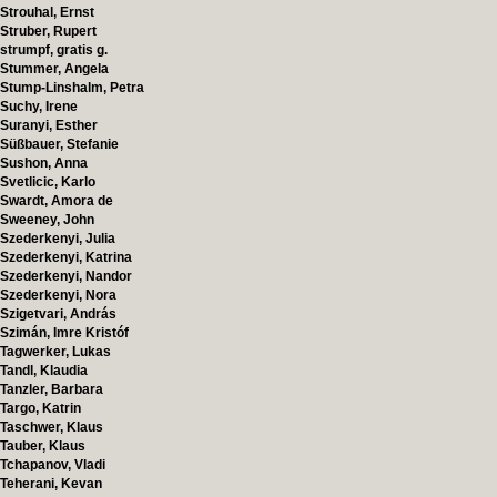
Strouhal, Ernst
Struber, Rupert
strumpf, gratis g.
Stummer, Angela
Stump-Linshalm, Petra
Suchy, Irene
Suranyi, Esther
Süßbauer, Stefanie
Sushon, Anna
Svetlicic, Karlo
Swardt, Amora de
Sweeney, John
Szederkenyi, Julia
Szederkenyi, Katrina
Szederkenyi, Nandor
Szederkenyi, Nora
Szigetvari, András
Szimán, Imre Kristóf
Tagwerker, Lukas
Tandl, Klaudia
Tanzler, Barbara
Targo, Katrin
Taschwer, Klaus
Tauber, Klaus
Tchapanov, Vladi
Teherani, Kevan