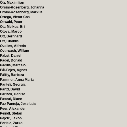
Ölz, Maximilian
Orsini-Rosenberg, Johanna
Orsini-Rosenberg, Markus
Ortega, Victor Cos
Oswald, Peter
Ota-Melkus, Eri
Otoya, Marco
Ott, Bernhard
Ott, Claudia
Ovalles, Alfredo
Overcash, William
Pabst, Daniel
Padel, Donald
Padilla, Marcelo
Pál-Fejes, Agnes
Pálffy, Barbara
Pammer, Anna Maria
Panteli, Georgia
Panzl, David
Parizek, Denise
Pascal, Diane
Paz Pantoja, Jose Luis
Peer, Alexander
Peindl, Stefan
Pejcic, Jakob
Perisic, Zarko