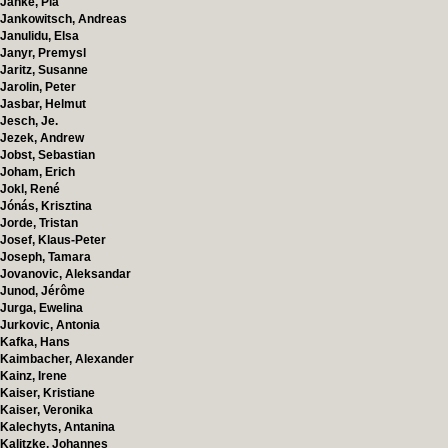
Janke, Pia
Jankowitsch, Andreas
Janulidu, Elsa
Janyr, Premysl
Jaritz, Susanne
Jarolin, Peter
Jasbar, Helmut
Jesch, Je.
Jezek, Andrew
Jobst, Sebastian
Joham, Erich
Jokl, René
Jónás, Krisztina
Jorde, Tristan
Josef, Klaus-Peter
Joseph, Tamara
Jovanovic, Aleksandar
Junod, Jérôme
Jurga, Ewelina
Jurkovic, Antonia
Kafka, Hans
Kaimbacher, Alexander
Kainz, Irene
Kaiser, Kristiane
Kaiser, Veronika
Kalechyts, Antanina
Kalitzke, Johannes