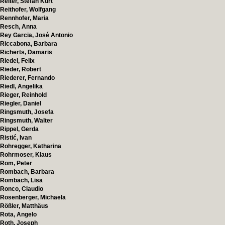
Reiter, Stefan Kurt
Reithofer, Wolfgang
Rennhofer, Maria
Resch, Anna
Rey Garcia, José Antonio
Riccabona, Barbara
Richerts, Damaris
Riedel, Felix
Rieder, Robert
Riederer, Fernando
Riedl, Angelika
Rieger, Reinhold
Riegler, Daniel
Ringsmuth, Josefa
Ringsmuth, Walter
Rippel, Gerda
Ristić, Ivan
Rohregger, Katharina
Rohrmoser, Klaus
Rom, Peter
Rombach, Barbara
Rombach, Lisa
Ronco, Claudio
Rosenberger, Michaela
Rößler, Matthäus
Rota, Angelo
Roth, Joseph