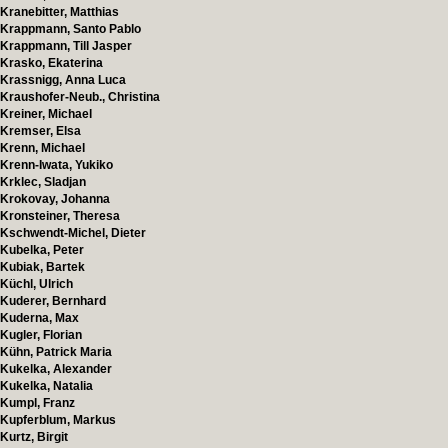
Kranebitter, Matthias
Krappmann, Santo Pablo
Krappmann, Till Jasper
Krasko, Ekaterina
Krassnigg, Anna Luca
Kraushofer-Neub., Christina
Kreiner, Michael
Kremser, Elsa
Krenn, Michael
Krenn-Iwata, Yukiko
Krklec, Sladjan
Krokovay, Johanna
Kronsteiner, Theresa
Kschwendt-Michel, Dieter
Kubelka, Peter
Kubiak, Bartek
Küchl, Ulrich
Kuderer, Bernhard
Kuderna, Max
Kugler, Florian
Kühn, Patrick Maria
Kukelka, Alexander
Kukelka, Natalia
Kumpl, Franz
Kupferblum, Markus
Kurtz, Birgit