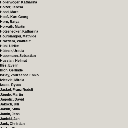
Hollerwöger, Katharina
Holzer, Teresa
Hood, Marc
Hooß, Kurt Georg
Horn, Batya
Horvath, Martin
Hötzenecker, Katharina
Hoursiangou, Mathilde
Hrazdera, Waltraut
Hübl, Ulrike
Hübner, Ursula
Huppmann, Sebastian
Hussian, Helmut
Illés, Evelin
Illich, Gerlinde
Iszlay, Zsuzsanna Enikö
Ivicevic, Mirela
Iwase, Ryuta
Jackel, Franz Rudolf
Jäggle, Martin
Jagodic, David
Jaksch, Ulli
Jakub, Stina
Jamin, Jens
Janicki, Jan
Jank, Christian