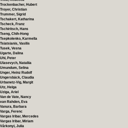
Trockenbacher, Hubert
Troyer, Christian
Trummer, Sigrid
Tschakert, Katharina
Tscheck, Franz
Tschiritsch, Hans
Tseng, Chih-Hong
Tsepkolenko, Karmella
Tsiatsianis, Vasilis
Tusek, Vesna
Ugarte, Dalina
Uhl, Peter
Ulasevych, Nataliia
Umundum, Selina
Unger, Heinz Rudolf
Ungersbäck, Claudia
Urbanetz-Vig, Margit
Utz, Helga
Uziga, Ariel
Van de Vate, Nancy
van Rahden, Eva
Vanura, Barbara
Varga, Ferenc
Vargas Iribar, Mercedes
Vargas Iribar, Miriam
Várkonyi, Julia