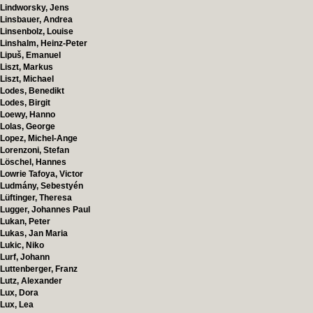
Lindworsky, Jens
Linsbauer, Andrea
Linsenbolz, Louise
Linshalm, Heinz-Peter
Lipuš, Emanuel
Liszt, Markus
Liszt, Michael
Lodes, Benedikt
Lodes, Birgit
Loewy, Hanno
Lolas, George
Lopez, Michel-Ange
Lorenzoni, Stefan
Löschel, Hannes
Lowrie Tafoya, Victor
Ludmány, Sebestyén
Lüftinger, Theresa
Lugger, Johannes Paul
Lukan, Peter
Lukas, Jan Maria
Lukic, Niko
Lurf, Johann
Luttenberger, Franz
Lutz, Alexander
Lux, Dora
Lux, Lea