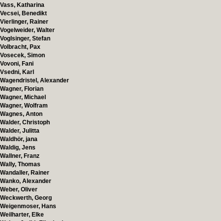
Vass, Katharina
Vecsei, Benedikt
Vierlinger, Rainer
Vogelweider, Walter
Voglsinger, Stefan
Volbracht, Pax
Vosecek, Simon
Vovoni, Fani
Vsedni, Karl
Wagendristel, Alexander
Wagner, Florian
Wagner, Michael
Wagner, Wolfram
Wagnes, Anton
Walder, Christoph
Walder, Julitta
Waldhör, jana
Waldig, Jens
Wallner, Franz
Wally, Thomas
Wandaller, Rainer
Wanko, Alexander
Weber, Oliver
Weckwerth, Georg
Weigenmoser, Hans
Weilharter, Elke