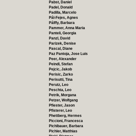
Pabst, Daniel
Padel, Donald
Padilla, Marcelo
Pál-Fejes, Agnes
Pálffy, Barbara
Pammer, Anna Maria
Panteli, Georgia
Panzl, David
Parizek, Denise
Pascal, Diane
Paz Pantoja, Jose Luis
Peer, Alexander
Peindl, Stefan
Pejcic, Jakob
Perisic, Zarko
Perisutti, Tina
Perutz, Leo
Peschta, Leo
Petrik, Morgana
Petzer, Wolfgang
Pfiester, Jason
Pfisterer, Leo
Phettberg, Hermes
Piccioni, Francesca
Pichlbauer, Barbara
Pichler, Matthias