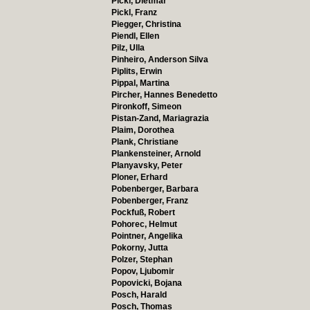
Pickl, Dietmar
Pickl, Franz
Piegger, Christina
Piendl, Ellen
Pilz, Ulla
Pinheiro, Anderson Silva
Piplits, Erwin
Pippal, Martina
Pircher, Hannes Benedetto
Pironkoff, Simeon
Pistan-Zand, Mariagrazia
Plaim, Dorothea
Plank, Christiane
Plankensteiner, Arnold
Planyavsky, Peter
Ploner, Erhard
Pobenberger, Barbara
Pobenberger, Franz
Pockfuß, Robert
Pohorec, Helmut
Pointner, Angelika
Pokorny, Jutta
Polzer, Stephan
Popov, Ljubomir
Popovicki, Bojana
Posch, Harald
Posch, Thomas