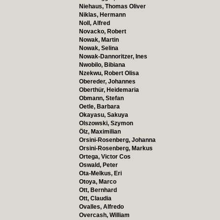
Niehaus, Thomas Oliver
Niklas, Hermann
Noll, Alfred
Novacko, Robert
Nowak, Martin
Nowak, Selina
Nowak-Dannoritzer, Ines
Nwobilo, Bibiana
Nzekwu, Robert Olisa
Obereder, Johannes
Oberthür, Heidemaria
Obmann, Stefan
Oetle, Barbara
Okayasu, Sakuya
Olszowski, Szymon
Ölz, Maximilian
Orsini-Rosenberg, Johanna
Orsini-Rosenberg, Markus
Ortega, Victor Cos
Oswald, Peter
Ota-Melkus, Eri
Otoya, Marco
Ott, Bernhard
Ott, Claudia
Ovalles, Alfredo
Overcash, William