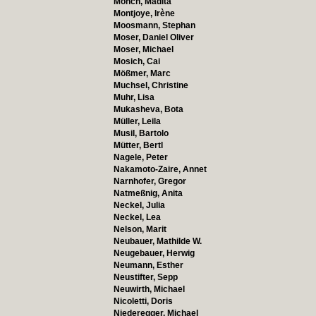
Mönch, Madita
Montjoye, Irène
Moosmann, Stephan
Moser, Daniel Oliver
Moser, Michael
Mosich, Cai
Mößmer, Marc
Muchsel, Christine
Muhr, Lisa
Mukasheva, Bota
Müller, Leila
Musil, Bartolo
Mütter, Bertl
Nagele, Peter
Nakamoto-Zaire, Annet
Narnhofer, Gregor
Natmeßnig, Anita
Neckel, Julia
Neckel, Lea
Nelson, Marit
Neubauer, Mathilde W.
Neugebauer, Herwig
Neumann, Esther
Neustifter, Sepp
Neuwirth, Michael
Nicoletti, Doris
Niederegger, Michael