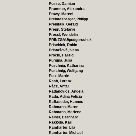
Posse, Damian
Prammer, Alexandra
Prawy, Marcel
Preimesberger, Philipp
Preinfalk, Gerald
Prenn, Stefanie
Pressl, Wendelin
PRINZGAU/podgorschek
Prischink, Robin
Pristašová, Ivana
Pröckl, Harald
Purgina, Julia
Puschnig, Katharina
Puschnig, Wolfgang
Putz, Martin
Raab, Lorenz
Rácz, Antal
Radanovics, Angela
Radu, Adina Felicia
Raffaseder, Hannes
Rahmann, Maren
Rahmann, Marlene
Rainer, Bernhard
Rakkola, Kari
Ramharter, Lila
Ramharter, Michael