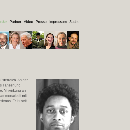
tler
Partner
Video
Presse
Impressum
Suche
sterreich. An der
ls Tänzer und
e. Mitwirkung an
sammenarbeit mit
enas. Er ist seit