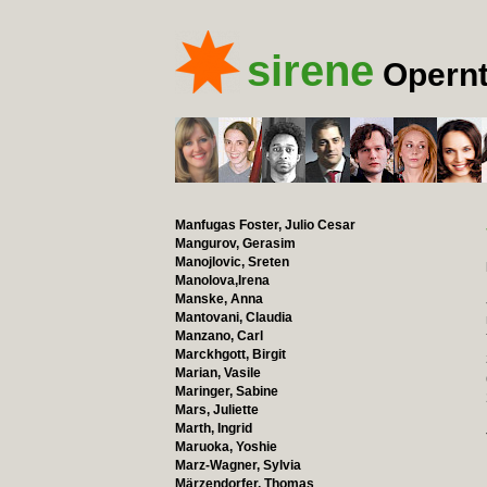
sirene
Opernt
Manfugas Foster, Julio Cesar
Mangurov, Gerasim
Manojlovic, Sreten
Manolova,Irena
Manske, Anna
Mantovani, Claudia
Manzano, Carl
Marckhgott, Birgit
Marian, Vasile
Maringer, Sabine
Mars, Juliette
Marth, Ingrid
Maruoka, Yoshie
Marz-Wagner, Sylvia
Märzendorfer, Thomas