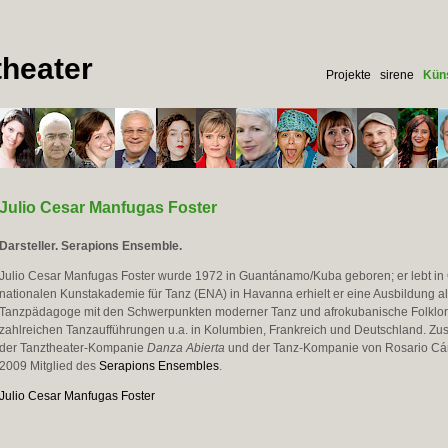
heater
Projekte
sirene
Küns
Julio Cesar Manfugas Foster
Darsteller. Serapions Ensemble.
Julio Cesar Manfugas Foster wurde 1972 in Guantánamo/Kuba geboren; er lebt in Ö
nationalen Kunstakademie für Tanz (ENA) in Havanna erhielt er eine Ausbildung a
Tanzpädagoge mit den Schwerpunkten moderner Tanz und afrokubanische Folklor
zahlreichen Tanzaufführungen u.a. in Kolumbien, Frankreich und Deutschland. Zu
der Tanztheater-Kompanie
Danza Abierta
und der Tanz-Kompanie von Rosario Cárd
2009 Mitglied des
Serapions Ensembles
.
Julio Cesar Manfugas Foster