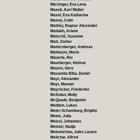
Märzinger, Eva Lena
Masek, Karl Walter
Masel, Eva Katharina
Mason, Colin
Mathéy, Ragnar Alexander
Matiakh, Ariane
Matsché, Susanne
Matt, Stefan
Mattersberger, Andreas
Mattiazzo, Mario
Mäuerle, Rio
Maurberger, Helmut
Maurer, Gary
Mavambu Biba, Daniel
Mayr, Alexander
Mayr, Manuel
Mayröcker, Friederike
McDolan, Molly
McQuade, Benjamin
Medlam, Lukas
Meier-Schomburg, Brigitte
Meinx, Julia
Meissl, Johannes
Meister, Nadja
Mekontchou, Jules Lazare
Melichar, Alfred