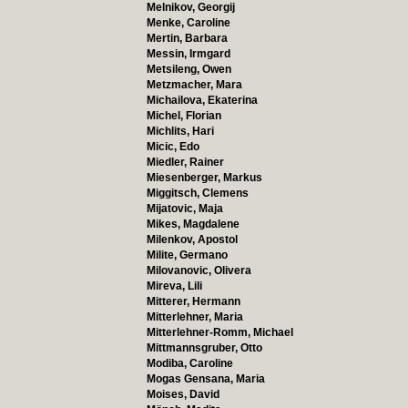
Melnikov, Georgij
Menke, Caroline
Mertin, Barbara
Messin, Irmgard
Metsileng, Owen
Metzmacher, Mara
Michailova, Ekaterina
Michel, Florian
Michlits, Hari
Micic, Edo
Miedler, Rainer
Miesenberger, Markus
Miggitsch, Clemens
Mijatovic, Maja
Mikes, Magdalene
Milenkov, Apostol
Milite, Germano
Milovanovic, Olivera
Mireva, Lili
Mitterer, Hermann
Mitterlehner, Maria
Mitterlehner-Romm, Michael
Mittmannsgruber, Otto
Modiba, Caroline
Mogas Gensana, Maria
Moises, David