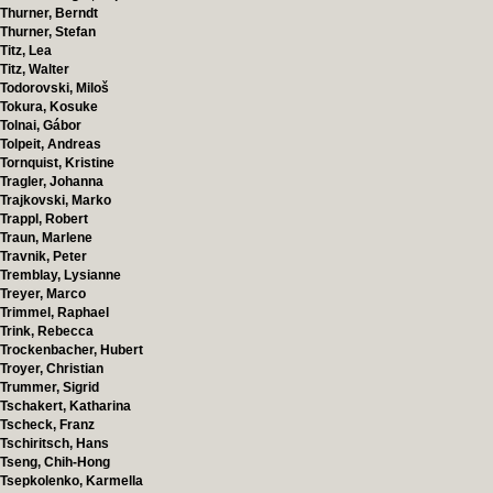
Thurner, Berndt
Thurner, Stefan
Titz, Lea
Titz, Walter
Todorovski, Miloš
Tokura, Kosuke
Tolnai, Gábor
Tolpeit, Andreas
Tornquist, Kristine
Tragler, Johanna
Trajkovski, Marko
Trappl, Robert
Traun, Marlene
Travnik, Peter
Tremblay, Lysianne
Treyer, Marco
Trimmel, Raphael
Trink, Rebecca
Trockenbacher, Hubert
Troyer, Christian
Trummer, Sigrid
Tschakert, Katharina
Tscheck, Franz
Tschiritsch, Hans
Tseng, Chih-Hong
Tsepkolenko, Karmella