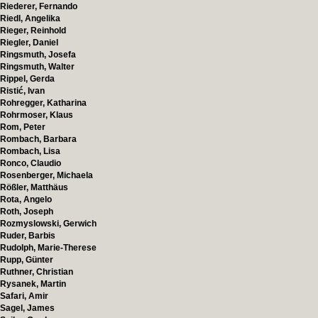
Riederer, Fernando
Riedl, Angelika
Rieger, Reinhold
Riegler, Daniel
Ringsmuth, Josefa
Ringsmuth, Walter
Rippel, Gerda
Ristić, Ivan
Rohregger, Katharina
Rohrmoser, Klaus
Rom, Peter
Rombach, Barbara
Rombach, Lisa
Ronco, Claudio
Rosenberger, Michaela
Rößler, Matthäus
Rota, Angelo
Roth, Joseph
Rozmyslowski, Gerwich
Ruder, Barbis
Rudolph, Marie-Therese
Rupp, Günter
Ruthner, Christian
Rysanek, Martin
Safari, Amir
Sagel, James