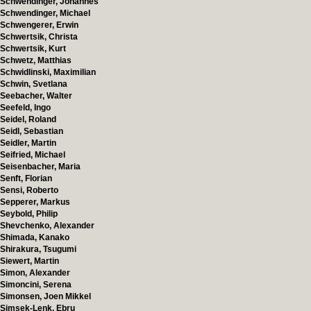
Schwendinger, Johannes
Schwendinger, Michael
Schwengerer, Erwin
Schwertsik, Christa
Schwertsik, Kurt
Schwetz, Matthias
Schwidlinski, Maximilian
Schwin, Svetlana
Seebacher, Walter
Seefeld, Ingo
Seidel, Roland
Seidl, Sebastian
Seidler, Martin
Seifried, Michael
Seisenbacher, Maria
Senft, Florian
Sensi, Roberto
Sepperer, Markus
Seybold, Philip
Shevchenko, Alexander
Shimada, Kanako
Shirakura, Tsugumi
Siewert, Martin
Simon, Alexander
Simoncini, Serena
Simonsen, Joen Mikkel
Simsek-Lenk, Ebru