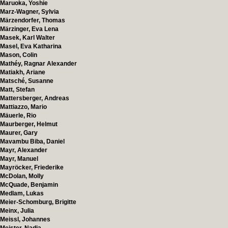
Maruoka, Yoshie
Marz-Wagner, Sylvia
Märzendorfer, Thomas
Märzinger, Eva Lena
Masek, Karl Walter
Masel, Eva Katharina
Mason, Colin
Mathéy, Ragnar Alexander
Matiakh, Ariane
Matsché, Susanne
Matt, Stefan
Mattersberger, Andreas
Mattiazzo, Mario
Mäuerle, Rio
Maurberger, Helmut
Maurer, Gary
Mavambu Biba, Daniel
Mayr, Alexander
Mayr, Manuel
Mayröcker, Friederike
McDolan, Molly
McQuade, Benjamin
Medlam, Lukas
Meier-Schomburg, Brigitte
Meinx, Julia
Meissl, Johannes