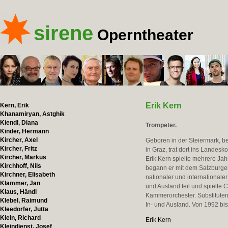
sirene
Operntheater
Erik Kern
Kern, Erik
Khanamiryan, Astghik
Kiendl, Diana
Trompeter.
Kinder, Hermann
Kircher, Axel
Geboren in der Steiermark, be
Kircher, Fritz
in Graz, trat dort ins Landes
Kircher, Markus
Erik Kern spielte mehrere Jah
Kirchhoff, Nils
begann er mit dem Salzburger
Kirchner, Elisabeth
nationaler und internationale
Klammer, Jan
und Ausland teil und spielte
Klaus, Händl
Kammerorchester. Substituten
Klebel, Raimund
In- und Ausland. Von 1992 bis
Kleedorfer, Jutta
Klein, Richard
Erik Kern
Kleindienst, Josef