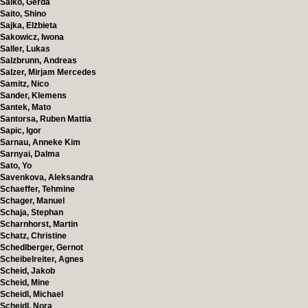
Saiko, Gerda
Saito, Shino
Sajka, Elżbieta
Sakowicz, Iwona
Saller, Lukas
Salzbrunn, Andreas
Salzer, Mirjam Mercedes
Samitz, Nico
Sander, Klemens
Santek, Mato
Santorsa, Ruben Mattia
Sapic, Igor
Sarnau, Anneke Kim
Sarnyai, Dalma
Sato, Yo
Savenkova, Aleksandra
Schaeffer, Tehmine
Schager, Manuel
Schaja, Stephan
Scharnhorst, Martin
Schatz, Christine
Schedlberger, Gernot
Scheibelreiter, Agnes
Scheid, Jakob
Scheid, Mine
Scheidl, Michael
Scheidl, Nora