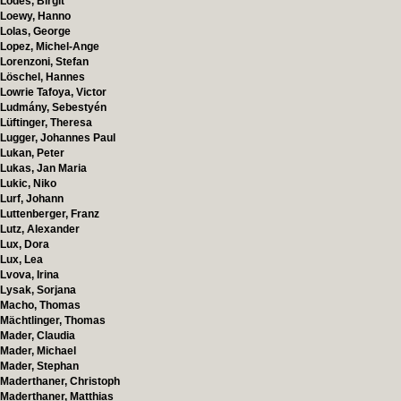
Lodes, Birgit
Loewy, Hanno
Lolas, George
Lopez, Michel-Ange
Lorenzoni, Stefan
Löschel, Hannes
Lowrie Tafoya, Victor
Ludmány, Sebestyén
Lüftinger, Theresa
Lugger, Johannes Paul
Lukan, Peter
Lukas, Jan Maria
Lukic, Niko
Lurf, Johann
Luttenberger, Franz
Lutz, Alexander
Lux, Dora
Lux, Lea
Lvova, Irina
Lysak, Sorjana
Macho, Thomas
Mächtlinger, Thomas
Mader, Claudia
Mader, Michael
Mader, Stephan
Maderthaner, Christoph
Maderthaner, Matthias