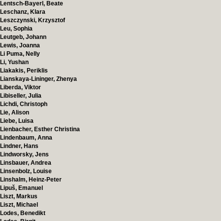
Lentsch-Bayerl, Beate
Leschanz, Klara
Leszczynski, Krzysztof
Leu, Sophia
Leutgeb, Johann
Lewis, Joanna
Li Puma, Nelly
Li, Yushan
Liakakis, Periklis
Lianskaya-Lininger, Zhenya
Liberda, Viktor
Libiseller, Julia
Lichdi, Christoph
Lie, Alison
Liebe, Luisa
Lienbacher, Esther Christina
Lindenbaum, Anna
Lindner, Hans
Lindworsky, Jens
Linsbauer, Andrea
Linsenbolz, Louise
Linshalm, Heinz-Peter
Lipuš, Emanuel
Liszt, Markus
Liszt, Michael
Lodes, Benedikt