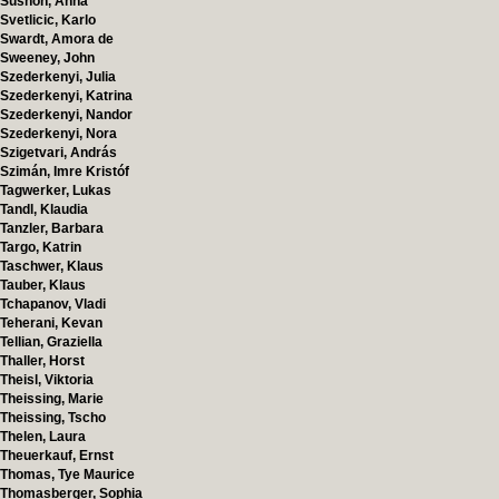
Sushon, Anna
Svetlicic, Karlo
Swardt, Amora de
Sweeney, John
Szederkenyi, Julia
Szederkenyi, Katrina
Szederkenyi, Nandor
Szederkenyi, Nora
Szigetvari, András
Szimán, Imre Kristóf
Tagwerker, Lukas
Tandl, Klaudia
Tanzler, Barbara
Targo, Katrin
Taschwer, Klaus
Tauber, Klaus
Tchapanov, Vladi
Teherani, Kevan
Tellian, Graziella
Thaller, Horst
Theisl, Viktoria
Theissing, Marie
Theissing, Tscho
Thelen, Laura
Theuerkauf, Ernst
Thomas, Tye Maurice
Thomasberger, Sophia