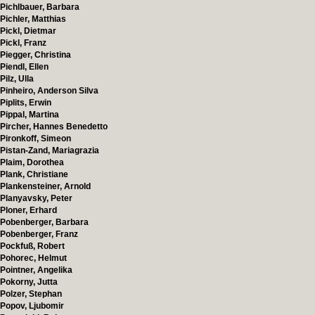
Pichlbauer, Barbara
Pichler, Matthias
Pickl, Dietmar
Pickl, Franz
Piegger, Christina
Piendl, Ellen
Pilz, Ulla
Pinheiro, Anderson Silva
Piplits, Erwin
Pippal, Martina
Pircher, Hannes Benedetto
Pironkoff, Simeon
Pistan-Zand, Mariagrazia
Plaim, Dorothea
Plank, Christiane
Plankensteiner, Arnold
Planyavsky, Peter
Ploner, Erhard
Pobenberger, Barbara
Pobenberger, Franz
Pockfuß, Robert
Pohorec, Helmut
Pointner, Angelika
Pokorny, Jutta
Polzer, Stephan
Popov, Ljubomir