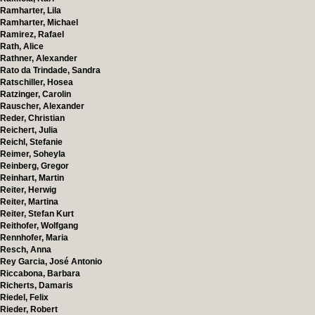
Ramharter, Lila
Ramharter, Michael
Ramirez, Rafael
Rath, Alice
Rathner, Alexander
Rato da Trindade, Sandra
Ratschiller, Hosea
Ratzinger, Carolin
Rauscher, Alexander
Reder, Christian
Reichert, Julia
Reichl, Stefanie
Reimer, Soheyla
Reinberg, Gregor
Reinhart, Martin
Reiter, Herwig
Reiter, Martina
Reiter, Stefan Kurt
Reithofer, Wolfgang
Rennhofer, Maria
Resch, Anna
Rey Garcia, José Antonio
Riccabona, Barbara
Richerts, Damaris
Riedel, Felix
Rieder, Robert