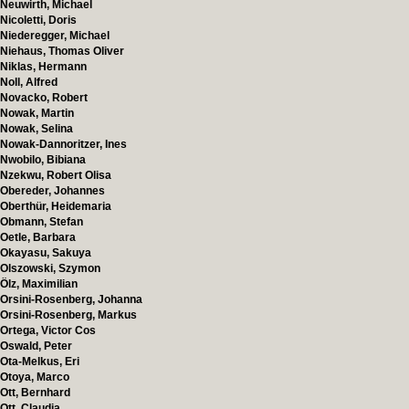
Neuwirth, Michael
Nicoletti, Doris
Niederegger, Michael
Niehaus, Thomas Oliver
Niklas, Hermann
Noll, Alfred
Novacko, Robert
Nowak, Martin
Nowak, Selina
Nowak-Dannoritzer, Ines
Nwobilo, Bibiana
Nzekwu, Robert Olisa
Obereder, Johannes
Oberthür, Heidemaria
Obmann, Stefan
Oetle, Barbara
Okayasu, Sakuya
Olszowski, Szymon
Ölz, Maximilian
Orsini-Rosenberg, Johanna
Orsini-Rosenberg, Markus
Ortega, Victor Cos
Oswald, Peter
Ota-Melkus, Eri
Otoya, Marco
Ott, Bernhard
Ott, Claudia