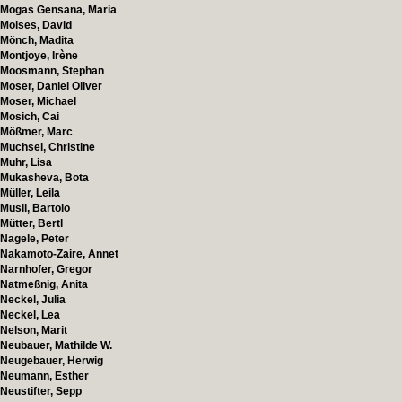
Mogas Gensana, Maria
Moises, David
Mönch, Madita
Montjoye, Irène
Moosmann, Stephan
Moser, Daniel Oliver
Moser, Michael
Mosich, Cai
Mößmer, Marc
Muchsel, Christine
Muhr, Lisa
Mukasheva, Bota
Müller, Leila
Musil, Bartolo
Mütter, Bertl
Nagele, Peter
Nakamoto-Zaire, Annet
Narnhofer, Gregor
Natmeßnig, Anita
Neckel, Julia
Neckel, Lea
Nelson, Marit
Neubauer, Mathilde W.
Neugebauer, Herwig
Neumann, Esther
Neustifter, Sepp