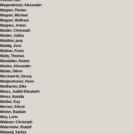
Vsedni, Karl
Wagendristel, Alexander
Wagner, Florian
Wagner, Michael
Wagner, Wolfram
Wagnes, Anton
Walder, Christoph
Walder, Julitta
Waldhör, jana
Waldig, Jens
Wallner, Franz
Wally, Thomas
Wandaller, Rainer
Wanko, Alexander
Weber, Oliver
Weckwerth, Georg
Weigenmoser, Hans
Weilharter, Elke
Weiss, Judith Elisabeth
Weiss, Natalia
Welber, Kay
Werner, Alfred
Wetter, Balduin
Wey, Lorin
Widauer, Christoph
Widerhofer, Rudolf
Wieland, Stefan