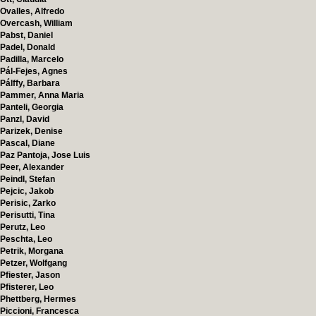
Ovalles, Alfredo
Overcash, William
Pabst, Daniel
Padel, Donald
Padilla, Marcelo
Pál-Fejes, Agnes
Pálffy, Barbara
Pammer, Anna Maria
Panteli, Georgia
Panzl, David
Parizek, Denise
Pascal, Diane
Paz Pantoja, Jose Luis
Peer, Alexander
Peindl, Stefan
Pejcic, Jakob
Perisic, Zarko
Perisutti, Tina
Perutz, Leo
Peschta, Leo
Petrik, Morgana
Petzer, Wolfgang
Pfiester, Jason
Pfisterer, Leo
Phettberg, Hermes
Piccioni, Francesca