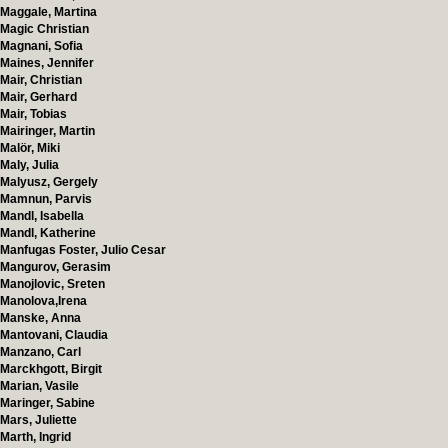
Maggale, Martina
Magic Christian
Magnani, Sofia
Maines, Jennifer
Mair, Christian
Mair, Gerhard
Mair, Tobias
Mairinger, Martin
Malör, Miki
Maly, Julia
Malyusz, Gergely
Mamnun, Parvis
Mandl, Isabella
Mandl, Katherine
Manfugas Foster, Julio Cesar
Mangurov, Gerasim
Manojlovic, Sreten
Manolova,Irena
Manske, Anna
Mantovani, Claudia
Manzano, Carl
Marckhgott, Birgit
Marian, Vasile
Maringer, Sabine
Mars, Juliette
Marth, Ingrid