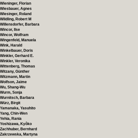
Wieninger, Florian
Wiesbauer, Agnes
Wiesinger, Roland
Wildling, Robert M
Willensdorfer, Barbara
Wincor, Ilse
Wincor, Wolfram
Wingenfeld, Manuela
Wink, Harald
Winkelbauer, Doris
Winkler, Gerhard E.
Winkler, Veronika
Wittenberg, Thomas
Witzany, Günther
Witzmann, Martin
Wolfson, Jaime
Wu, Shang-Wu
Wurm, Sonja
Wurnitsch, Barbara
Würz, Birgit
Yamanaka, Yasuhito
Yang, Chin-Wen
Yehia, Rania
Yoshizawa, Kyôko
Zachhuber, Bernhard
Zakrzewska, Martyna