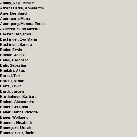
Atalay, Nejla Melike
Athanasiadis, Konstantin
Auer, Bernhard
Auersperg, Mana
Auersperg, Manora Estelle
Azucena, Sean Michael
Bacher, Benjamin
Bachinger, Eva Maria
Bachinger, Sandra
Bader, Erwin
Bainac, Josipa
Balas, Bernhard
Bals, Sebastian
Banlaky, Akos
Barcal, Tom
Bardel, Armin
Barta, Erwin
Barth, Jürgen
Barthelmes, Barbara
Baticci, Alessandro
Bauer, Christina
Bauer, Hanna Viktoria
Bauer, Wolfgang
Baumer, Elisabeth
Baumgartl, Ursula
Baumgartner, Judith