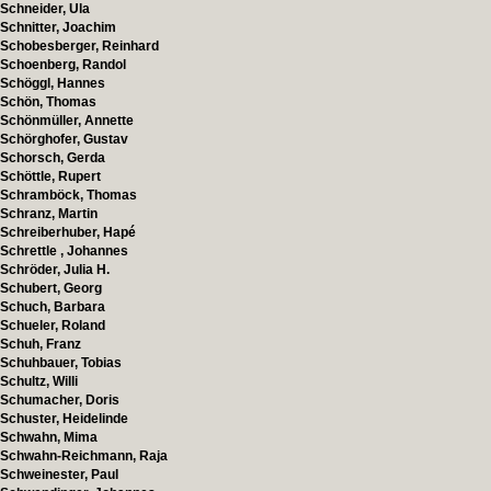
Schneider, Ula
Schnitter, Joachim
Schobesberger, Reinhard
Schoenberg, Randol
Schöggl, Hannes
Schön, Thomas
Schönmüller, Annette
Schörghofer, Gustav
Schorsch, Gerda
Schöttle, Rupert
Schramböck, Thomas
Schranz, Martin
Schreiberhuber, Hapé
Schrettle , Johannes
Schröder, Julia H.
Schubert, Georg
Schuch, Barbara
Schueler, Roland
Schuh, Franz
Schuhbauer, Tobias
Schultz, Willi
Schumacher, Doris
Schuster, Heidelinde
Schwahn, Mima
Schwahn-Reichmann, Raja
Schweinester, Paul