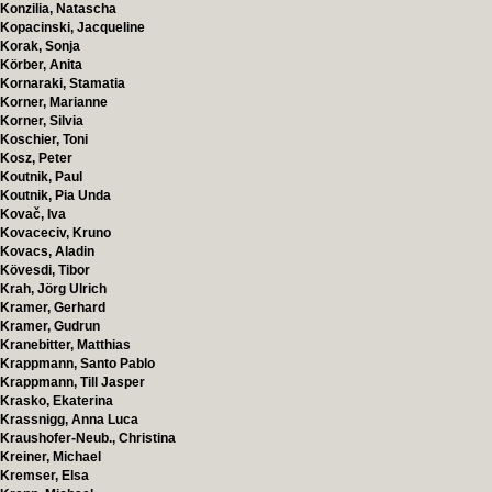
Konzilia, Natascha
Kopacinski, Jacqueline
Korak, Sonja
Körber, Anita
Kornaraki, Stamatia
Korner, Marianne
Korner, Silvia
Koschier, Toni
Kosz, Peter
Koutnik, Paul
Koutnik, Pia Unda
Kovač, Iva
Kovaceciv, Kruno
Kovacs, Aladin
Kövesdi, Tibor
Krah, Jörg Ulrich
Kramer, Gerhard
Kramer, Gudrun
Kranebitter, Matthias
Krappmann, Santo Pablo
Krappmann, Till Jasper
Krasko, Ekaterina
Krassnigg, Anna Luca
Kraushofer-Neub., Christina
Kreiner, Michael
Kremser, Elsa