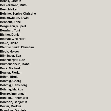
Bebek, Jasmin
Beckermann, Ruth
Beer, Maiken
Behnke, Sophie-Christine
Belakowitsch, Erwin
Bennent, Anne
Bergmann, Rupert
Bernhart, Toni
Bichler, Daniel
Bisovsky, Herbert
Blake, Claire
Blechschmidt, Christian
Bleck, Holger
Blimlinger, Eva
Blochberger, Lutz
Blumenschein, Isabel
Bock, Michael
Bogner, Florian
Böhm, Birgit
Böhmig, Georg
Böhmig, Hans Jörg
Böhmig, Markus
Bomze, Immanuel
Bönsch, Annemarie
Boresch, Benjamin
Boxler, Markus
Brandner, Dominik