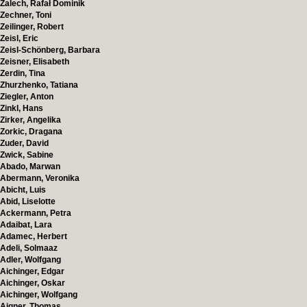
Zalech, Rafał Dominik
Zechner, Toni
Zeilinger, Robert
Zeisl, Eric
Zeisl-Schönberg, Barbara
Zeisner, Elisabeth
Zerdin, Tina
Zhurzhenko, Tatiana
Ziegler, Anton
Zinkl, Hans
Zirker, Angelika
Zorkic, Dragana
Zuder, David
Zwick, Sabine
Abado, Marwan
Abermann, Veronika
Abicht, Luis
Abid, Liselotte
Ackermann, Petra
Adaibat, Lara
Adamec, Herbert
Adeli, Solmaaz
Adler, Wolfgang
Aichinger, Edgar
Aichinger, Oskar
Aichinger, Wolfgang
Aigner, Thomas