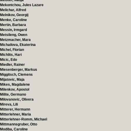
Meister, Nadja
Mekontchou, Jules Lazare
Melichar, Alfred
Melnikov, Georgij
Menke, Caroline
Mertin, Barbara
Messin, Irmgard
Metsileng, Owen
Metzmacher, Mara
Michailova, Ekaterina
Michel, Florian
Michlits, Hari
Micic, Edo
Miedler, Rainer
Miesenberger, Markus
Miggitsch, Clemens
Mijatovic, Maja
Mikes, Magdalene
Milenkov, Apostol
Milite, Germano
Milovanovic, Olivera
Mireva, Lili
Mitterer, Hermann
Mitterlehner, Maria
Mitterlehner-Romm, Michael
Mittmannsgruber, Otto
Modiba, Caroline