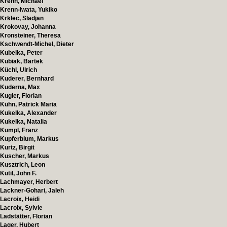
Krenn, Michael
Krenn-Iwata, Yukiko
Krklec, Sladjan
Krokovay, Johanna
Kronsteiner, Theresa
Kschwendt-Michel, Dieter
Kubelka, Peter
Kubiak, Bartek
Küchl, Ulrich
Kuderer, Bernhard
Kuderna, Max
Kugler, Florian
Kühn, Patrick Maria
Kukelka, Alexander
Kukelka, Natalia
Kumpl, Franz
Kupferblum, Markus
Kurtz, Birgit
Kuscher, Markus
Kusztrich, Leon
Kutil, John F.
Lachmayer, Herbert
Lackner-Gohari, Jaleh
Lacroix, Heidi
Lacroix, Sylvie
Ladstätter, Florian
Lager, Hubert