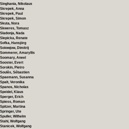
Singhania, Nikolaus
Skrepek, Anna
Skrepek, Paul
Skrepek, Simon
Skuta, Nora
Skweres, Tomasz
Sladonja, Nada
Slepicka, Renate
Sofka, Hansjörg
Solowjow, Dimitrij
Sommerer, Amaryllis
Soomary, Aneel
Sooster, Evert
Sorokin, Pietro
Soulès, Sébastien
Spaemann, Susanna
Spalt, Veronika
Spanos, Nicholas
Speidel, Klaus
Sperger, Erich
Spiess, Roman
Spitzer, Martina
Springer, Ute
Spuller, Wilhelm
Stahl, Wolfgang
Stanicek, Wolfgang