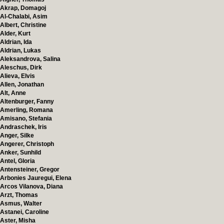
Akrap, Domagoj
Al-Chalabi, Asim
Albert, Christine
Alder, Kurt
Aldrian, Ida
Aldrian, Lukas
Aleksandrova, Salina
Aleschus, Dirk
Alieva, Elvis
Allen, Jonathan
Alt, Anne
Altenburger, Fanny
Amerling, Romana
Amisano, Stefania
Andraschek, Iris
Anger, Silke
Angerer, Christoph
Anker, Sunhild
Antel, Gloria
Antensteiner, Gregor
Arbonies Jauregui, Elena
Arcos Vilanova, Diana
Arzt, Thomas
Asmus, Walter
Astanei, Caroline
Aster, Misha