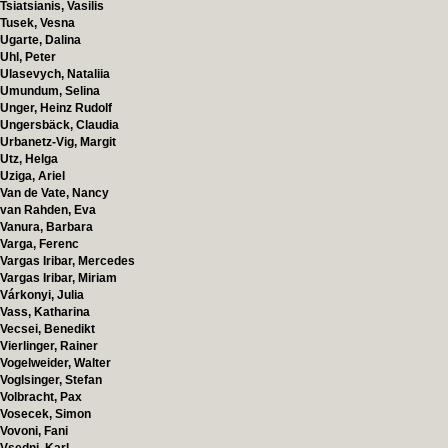
Tsiatsianis, Vasilis
Tusek, Vesna
Ugarte, Dalina
Uhl, Peter
Ulasevych, Nataliia
Umundum, Selina
Unger, Heinz Rudolf
Ungersbäck, Claudia
Urbanetz-Vig, Margit
Utz, Helga
Uziga, Ariel
Van de Vate, Nancy
van Rahden, Eva
Vanura, Barbara
Varga, Ferenc
Vargas Iribar, Mercedes
Vargas Iribar, Miriam
Várkonyi, Julia
Vass, Katharina
Vecsei, Benedikt
Vierlinger, Rainer
Vogelweider, Walter
Voglsinger, Stefan
Volbracht, Pax
Vosecek, Simon
Vovoni, Fani