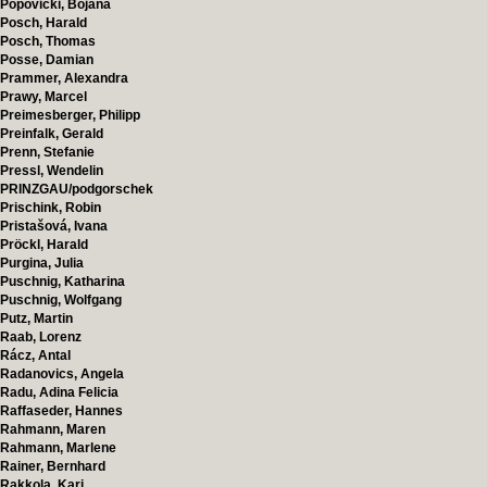
Popovicki, Bojana
Posch, Harald
Posch, Thomas
Posse, Damian
Prammer, Alexandra
Prawy, Marcel
Preimesberger, Philipp
Preinfalk, Gerald
Prenn, Stefanie
Pressl, Wendelin
PRINZGAU/podgorschek
Prischink, Robin
Pristašová, Ivana
Pröckl, Harald
Purgina, Julia
Puschnig, Katharina
Puschnig, Wolfgang
Putz, Martin
Raab, Lorenz
Rácz, Antal
Radanovics, Angela
Radu, Adina Felicia
Raffaseder, Hannes
Rahmann, Maren
Rahmann, Marlene
Rainer, Bernhard
Rakkola, Kari