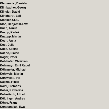
Klemencic, Daniela
Klimbacher, Georg
Klingler, David
Klinkhardt, Leif
Klocker, Si.Si.
Klon, Benjamin-Lew
Knafl, Arnulf
Knapp, Radek
Knaupp, Martin
Koch, Anna
Koci, Julia
Kock, Sabine
Koene, Elaine
Koger, Peter
Kohlhofer, Christian
Kohlmayr, Emil Raoul
Köhlmeier, Michael
Kohlweis, Martin
Kohlweiss, Iris
Kojima, Hibiki
Kölbl, Clemens
Köller, Katharina
Kolleritsch, Alfred
Költringer, Andrea
König, Franz
Konstanciak, Ewa