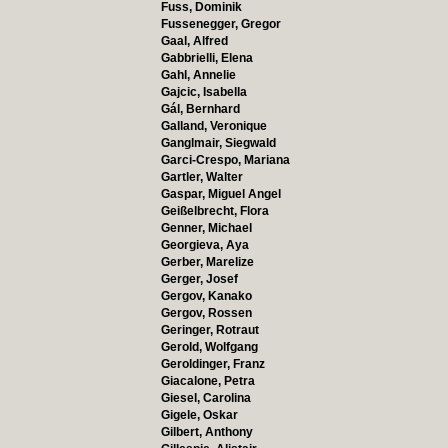
Fuss, Dominik
Fussenegger, Gregor
Gaal, Alfred
Gabbrielli, Elena
Gahl, Annelie
Gajcic, Isabella
Gál, Bernhard
Galland, Veronique
Ganglmair, Siegwald
Garci-Crespo, Mariana
Gartler, Walter
Gaspar, Miguel Angel
Geißelbrecht, Flora
Genner, Michael
Georgieva, Aya
Gerber, Marelize
Gerger, Josef
Gergov, Kanako
Gergov, Rossen
Geringer, Rotraut
Gerold, Wolfgang
Geroldinger, Franz
Giacalone, Petra
Giesel, Carolina
Gigele, Oskar
Gilbert, Anthony