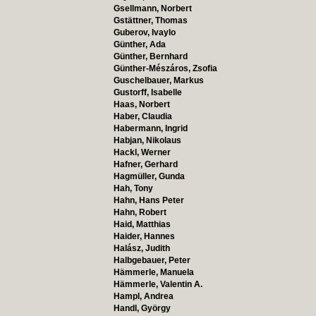
Gsellmann, Norbert
Gstättner, Thomas
Guberov, Ivaylo
Günther, Ada
Günther, Bernhard
Günther-Mészáros, Zsofia
Guschelbauer, Markus
Gustorff, Isabelle
Haas, Norbert
Haber, Claudia
Habermann, Ingrid
Habjan, Nikolaus
Hackl, Werner
Hafner, Gerhard
Hagmüller, Gunda
Hah, Tony
Hahn, Hans Peter
Hahn, Robert
Haid, Matthias
Haider, Hannes
Halász, Judith
Halbgebauer, Peter
Hämmerle, Manuela
Hämmerle, Valentin A.
Hampl, Andrea
Handl, György