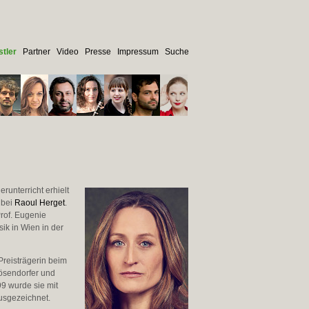
tler
Partner
Video
Presse
Impressum
Suche
runterricht erhielt
 bei
Raoul Herget
.
Prof. Eugenie
ik in Wien in der
Preisträgerin beim
Bösendorfer und
99 wurde sie mit
ausgezeichnet.