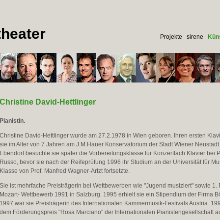
heater
Projekte
sirene
Küns
Christine David-Hettlinger
Pianistin.
Christine David-Hettlinger wurde am 27.2.1978 in Wien geboren. Ihren ersten Klavie
sie im Alter von 7 Jahren am J.M.Hauer Konservatorium der Stadt Wiener Neustadt
Ebendort besuchte sie später die Vorbereitungsklasse für Konzertfach Klavier bei 
Russo, bevor sie nach der Reifeprüfung 1996 ihr Studium an der Universität für Mus
Klasse von Prof. Manfred Wagner-Artzt fortsetzte.
Sie ist mehrfache Preisträgerin bei Wettbewerben wie "Jugend musiziert" sowie 1. 
Mozart- Wettbewerb 1991 in Salzburg. 1995 erhielt sie ein Stipendium der Firma 
1997 war sie Preisträgerin des Internationalen Kammermusik-Festivals Austria. 19
dem Förderungspreis "Rosa Marciano" der Internationalen Pianistengesellschaft 