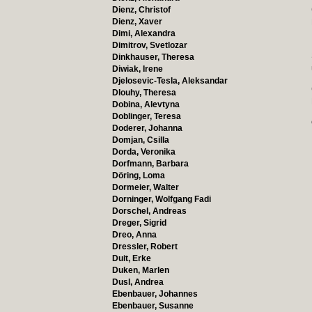
Dienz, Christof
Dienz, Xaver
Dimi, Alexandra
Dimitrov, Svetlozar
Dinkhauser, Theresa
Diwiak, Irene
Djelosevic-Tesla, Aleksandar
Dlouhy, Theresa
Dobina, Alevtyna
Doblinger, Teresa
Doderer, Johanna
Domjan, Csilla
Dorda, Veronika
Dorfmann, Barbara
Döring, Loma
Dormeier, Walter
Dorninger, Wolfgang Fadi
Dorschel, Andreas
Dreger, Sigrid
Dreo, Anna
Dressler, Robert
Duit, Erke
Duken, Marlen
Dusl, Andrea
Ebenbauer, Johannes
Ebenbauer, Susanne