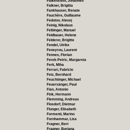
Falkenstein, Johannes
Falkner, Brigitta
Fankhauser, Renate
Fauchère, Guillaume
Fedotov, Alexej
Feinig, Nikolaus
Felbinger, Manuel
Feldbauer, Helene
Felderer, Brigitte
Fendel, Ulrike
Feneyrou, Laurent
Fennes, Florian
Ferek-Petric, Margareta
Ferk, Miha
Ferrari, Fabricio
Fetz, Bernhard
Feuchtinger, Michael
Feuersänger, Paul
Fian, Antonio
Fink, Hermann
Flemming, Andreas
Flosdorf, Dietmar
Flunger, Elisabeth
Formenti, Marino
Fornhammar, Lisa
Fragner, Bert
Fragner, Boriana