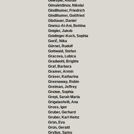
Gillespie, Alistair
Gimaletdinov, Nikolai
Gindlhumer, Friedrich
Gindlhumer, Gottfried
Glattauer, Daniel
Gneisz-Al-Ani, Bettina
Gnigler, Jakob
Goidinger-Koch, Sophia
Gorič, Nika
Görnet, Rudolf
Gottwald, Stefan
Gracova, Lubica
Gradwohl, Brigitte
Graf, Barbara
Gramer, Armin
Gräser, Katharina
Greenaway, Robin
Greiman, Jeffrey
Greiwe, Sophia
Grepl, Sarah Maria
Grigalashvili, Ana
Gross, Igor
Gruber, Gerhard
Gruber, Karl Heinz
Grün, Eva
Grün, Gerald
Gryllus, Samu