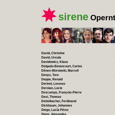
sirene
Opernt
David, Christine
David, Ursula
Davidowicz, Klaus
Delgado-Betancourt, Carlos
Dénes-Worowski, Marcell
Denys, Tore
Deppe, Renald
Derinni, Lorenzo
Deroian, Lucie
Descamps, François-Pierre
Desi, Thomas
Dettelbacher, Ferdinand
Dickbauer, Johannes
Diego, Lucía Pérez
Dienz, Alexandra