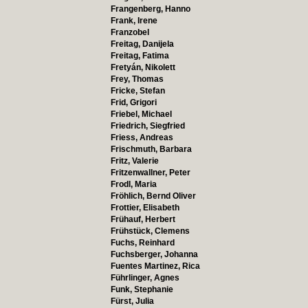
Frangenberg, Hanno
Frank, Irene
Franzobel
Freitag, Danijela
Freitag, Fatima
Fretyán, Nikolett
Frey, Thomas
Fricke, Stefan
Frid, Grigori
Friebel, Michael
Friedrich, Siegfried
Friess, Andreas
Frischmuth, Barbara
Fritz, Valerie
Fritzenwallner, Peter
Frodl, Maria
Fröhlich, Bernd Oliver
Frottier, Elisabeth
Frühauf, Herbert
Frühstück, Clemens
Fuchs, Reinhard
Fuchsberger, Johanna
Fuentes Martinez, Rica
Führlinger, Agnes
Funk, Stephanie
Fürst, Julia