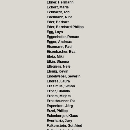
Ebner, Hermann
Eckert, Marie
Eckhardt, Toni
Edelmann, Nina
Eder, Barbara
Eder, Bernhard Philipp
Egg, Loys
Eggenhofer, Renate
Egger, Andreas
Eisemann, Paul
Eisenbacher, Eva
Eleta, Miki
Elkin, Shauna
Ellegiers, Nele
Elsnig, Kevin
Endelweber, Severin
Endres, Laura
Erasimus, Simon
Erbar, Claudia
Erdem, Mirjam
Ernstbrunner, Pia
Espenkott, Jörg
Etzel, Philipp
Eulenberger, Klaus
Everhartz, Jury
Falkenstein, Gottfried