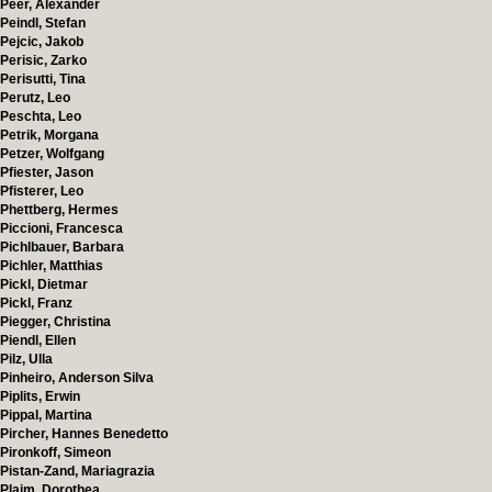
Peer, Alexander
Peindl, Stefan
Pejcic, Jakob
Perisic, Zarko
Perisutti, Tina
Perutz, Leo
Peschta, Leo
Petrik, Morgana
Petzer, Wolfgang
Pfiester, Jason
Pfisterer, Leo
Phettberg, Hermes
Piccioni, Francesca
Pichlbauer, Barbara
Pichler, Matthias
Pickl, Dietmar
Pickl, Franz
Piegger, Christina
Piendl, Ellen
Pilz, Ulla
Pinheiro, Anderson Silva
Piplits, Erwin
Pippal, Martina
Pircher, Hannes Benedetto
Pironkoff, Simeon
Pistan-Zand, Mariagrazia
Plaim, Dorothea