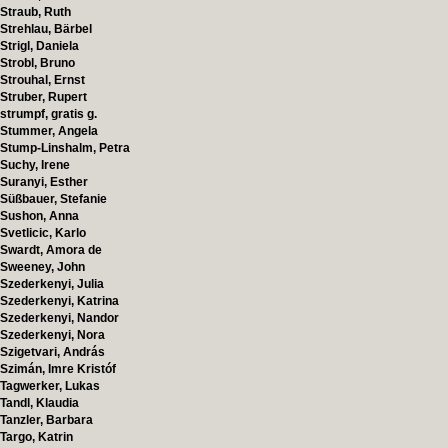
Straub, Ruth
Strehlau, Bärbel
Strigl, Daniela
Strobl, Bruno
Strouhal, Ernst
Struber, Rupert
strumpf, gratis g.
Stummer, Angela
Stump-Linshalm, Petra
Suchy, Irene
Suranyi, Esther
Süßbauer, Stefanie
Sushon, Anna
Svetlicic, Karlo
Swardt, Amora de
Sweeney, John
Szederkenyi, Julia
Szederkenyi, Katrina
Szederkenyi, Nandor
Szederkenyi, Nora
Szigetvari, András
Szimán, Imre Kristóf
Tagwerker, Lukas
Tandl, Klaudia
Tanzler, Barbara
Targo, Katrin