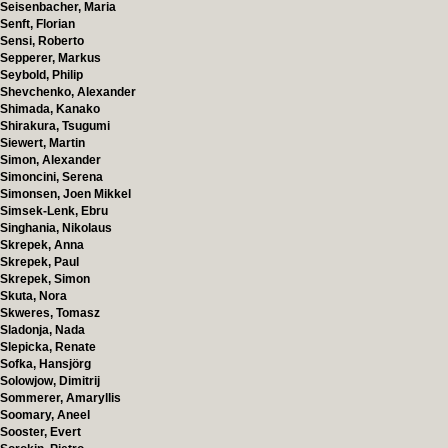
Seisenbacher, Maria
Senft, Florian
Sensi, Roberto
Sepperer, Markus
Seybold, Philip
Shevchenko, Alexander
Shimada, Kanako
Shirakura, Tsugumi
Siewert, Martin
Simon, Alexander
Simoncini, Serena
Simonsen, Joen Mikkel
Simsek-Lenk, Ebru
Singhania, Nikolaus
Skrepek, Anna
Skrepek, Paul
Skrepek, Simon
Skuta, Nora
Skweres, Tomasz
Sladonja, Nada
Slepicka, Renate
Sofka, Hansjörg
Solowjow, Dimitrij
Sommerer, Amaryllis
Soomary, Aneel
Sooster, Evert