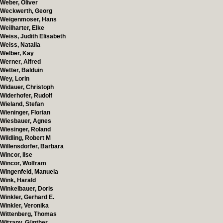
Weber, Oliver
Weckwerth, Georg
Weigenmoser, Hans
Weilharter, Elke
Weiss, Judith Elisabeth
Weiss, Natalia
Welber, Kay
Werner, Alfred
Wetter, Balduin
Wey, Lorin
Widauer, Christoph
Widerhofer, Rudolf
Wieland, Stefan
Wieninger, Florian
Wiesbauer, Agnes
Wiesinger, Roland
Wildling, Robert M
Willensdorfer, Barbara
Wincor, Ilse
Wincor, Wolfram
Wingenfeld, Manuela
Wink, Harald
Winkelbauer, Doris
Winkler, Gerhard E.
Winkler, Veronika
Wittenberg, Thomas
Witzany, Günther