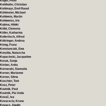
Koger, Peter
Kohlhofer, Christian
Kohlmayr, Emil Raoul
Köhlmeier, Michael
Kohlweis, Martin
Kohlweiss, Iris
Kojima, Hibiki
Kölbl, Clemens
Köller, Katharina
Kolleritsch, Alfred
Költringer, Andrea
König, Franz
Konstanciak, Ewa
Konzilia, Natascha
Kopacinski, Jacqueline
Korak, Sonja
Körber, Anita
Kornaraki, Stamatia
Korner, Marianne
Korner, Silvia
Koschier, Toni
Kosz, Peter
Koutnik, Paul
Koutnik, Pia Unda
Kovač, Iva
Kovaceciv, Kruno
Kovacs, Aladin