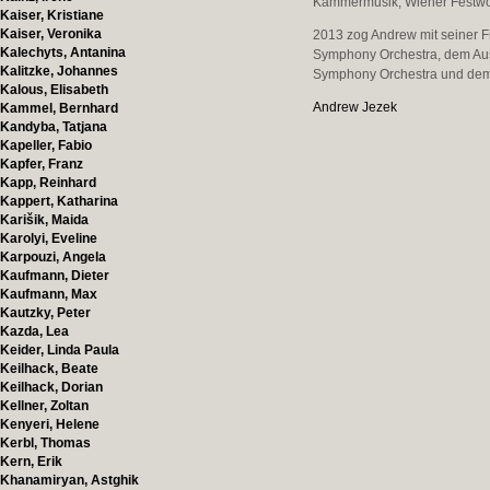
Kammermusik, Wiener Festwoch
Kaiser, Kristiane
Kaiser, Veronika
2013 zog Andrew mit seiner 
Kalechyts, Antanina
Symphony Orchestra, dem Aus
Kalitzke, Johannes
Symphony Orchestra und dem Op
Kalous, Elisabeth
Andrew Jezek
Kammel, Bernhard
Kandyba, Tatjana
Kapeller, Fabio
Kapfer, Franz
Kapp, Reinhard
Kappert, Katharina
Karišik, Maida
Karolyi, Eveline
Karpouzi, Angela
Kaufmann, Dieter
Kaufmann, Max
Kautzky, Peter
Kazda, Lea
Keider, Linda Paula
Keilhack, Beate
Keilhack, Dorian
Kellner, Zoltan
Kenyeri, Helene
Kerbl, Thomas
Kern, Erik
Khanamiryan, Astghik