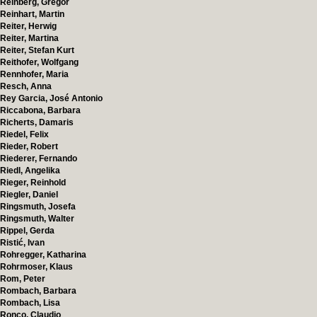
Reinberg, Gregor
Reinhart, Martin
Reiter, Herwig
Reiter, Martina
Reiter, Stefan Kurt
Reithofer, Wolfgang
Rennhofer, Maria
Resch, Anna
Rey Garcia, José Antonio
Riccabona, Barbara
Richerts, Damaris
Riedel, Felix
Rieder, Robert
Riederer, Fernando
Riedl, Angelika
Rieger, Reinhold
Riegler, Daniel
Ringsmuth, Josefa
Ringsmuth, Walter
Rippel, Gerda
Ristić, Ivan
Rohregger, Katharina
Rohrmoser, Klaus
Rom, Peter
Rombach, Barbara
Rombach, Lisa
Ronco, Claudio