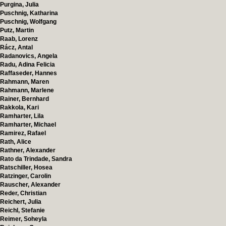
Purgina, Julia
Puschnig, Katharina
Puschnig, Wolfgang
Putz, Martin
Raab, Lorenz
Rácz, Antal
Radanovics, Angela
Radu, Adina Felicia
Raffaseder, Hannes
Rahmann, Maren
Rahmann, Marlene
Rainer, Bernhard
Rakkola, Kari
Ramharter, Lila
Ramharter, Michael
Ramirez, Rafael
Rath, Alice
Rathner, Alexander
Rato da Trindade, Sandra
Ratschiller, Hosea
Ratzinger, Carolin
Rauscher, Alexander
Reder, Christian
Reichert, Julia
Reichl, Stefanie
Reimer, Soheyla