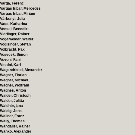
Varga, Ferenc
Vargas Iribar, Mercedes
Vargas Iribar, Miriam
Várkonyi, Julia
Vass, Katharina
Vecsei, Benedikt
Vierlinger, Rainer
Vogelweider, Walter
Voglsinger, Stefan
Volbracht, Pax
Vosecek, Simon
Vovoni, Fani
Vsedni, Karl
Wagendristel, Alexander
Wagner, Florian
Wagner, Michael
Wagner, Wolfram
Wagnes, Anton
Walder, Christoph
Walder, Julitta
Waldhör, jana
Waldig, Jens
Wallner, Franz
Wally, Thomas
Wandaller, Rainer
Wanko, Alexander