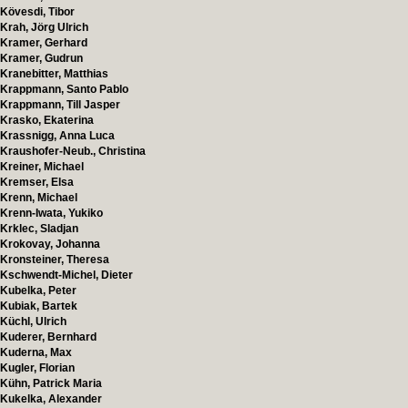
Kövesdi, Tibor
Krah, Jörg Ulrich
Kramer, Gerhard
Kramer, Gudrun
Kranebitter, Matthias
Krappmann, Santo Pablo
Krappmann, Till Jasper
Krasko, Ekaterina
Krassnigg, Anna Luca
Kraushofer-Neub., Christina
Kreiner, Michael
Kremser, Elsa
Krenn, Michael
Krenn-Iwata, Yukiko
Krklec, Sladjan
Krokovay, Johanna
Kronsteiner, Theresa
Kschwendt-Michel, Dieter
Kubelka, Peter
Kubiak, Bartek
Küchl, Ulrich
Kuderer, Bernhard
Kuderna, Max
Kugler, Florian
Kühn, Patrick Maria
Kukelka, Alexander