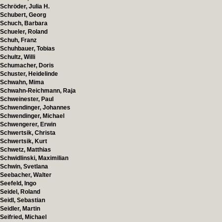
Schröder, Julia H.
Schubert, Georg
Schuch, Barbara
Schueler, Roland
Schuh, Franz
Schuhbauer, Tobias
Schultz, Willi
Schumacher, Doris
Schuster, Heidelinde
Schwahn, Mima
Schwahn-Reichmann, Raja
Schweinester, Paul
Schwendinger, Johannes
Schwendinger, Michael
Schwengerer, Erwin
Schwertsik, Christa
Schwertsik, Kurt
Schwetz, Matthias
Schwidlinski, Maximilian
Schwin, Svetlana
Seebacher, Walter
Seefeld, Ingo
Seidel, Roland
Seidl, Sebastian
Seidler, Martin
Seifried, Michael