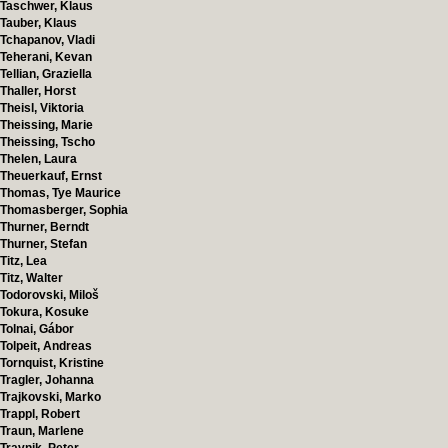
Taschwer, Klaus
Tauber, Klaus
Tchapanov, Vladi
Teherani, Kevan
Tellian, Graziella
Thaller, Horst
Theisl, Viktoria
Theissing, Marie
Theissing, Tscho
Thelen, Laura
Theuerkauf, Ernst
Thomas, Tye Maurice
Thomasberger, Sophia
Thurner, Berndt
Thurner, Stefan
Titz, Lea
Titz, Walter
Todorovski, Miloš
Tokura, Kosuke
Tolnai, Gábor
Tolpeit, Andreas
Tornquist, Kristine
Tragler, Johanna
Trajkovski, Marko
Trappl, Robert
Traun, Marlene