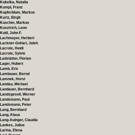
Kukelka, Natalia
Kumpl, Franz
Kupferblum, Markus
Kurtz, Birgit
Kuscher, Markus
Kusztrich, Leon
Kutil, John F.
Lachmayer, Herbert
Lackner-Gohari, Jaleh
Lacroix, Heidi
Lacroix, Sylvie
Ladstätter, Florian
Lager, Hubert
Lamb, Eric
Lambauer, Bernd
Lamnek, Horst
Landau, Michael
Landauer, Bernhard
Landsgesell, Werner
Landsmann, Paul
Landsmann, Peter
Lang, Bernhard
Lang, Klaus
Lang-Auinger, Claudia
Lankes, Julius
Larina, Elena