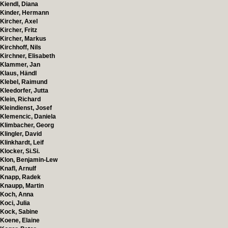
Kiendl, Diana
Kinder, Hermann
Kircher, Axel
Kircher, Fritz
Kircher, Markus
Kirchhoff, Nils
Kirchner, Elisabeth
Klammer, Jan
Klaus, Händl
Klebel, Raimund
Kleedorfer, Jutta
Klein, Richard
Kleindienst, Josef
Klemencic, Daniela
Klimbacher, Georg
Klingler, David
Klinkhardt, Leif
Klocker, Si.Si.
Klon, Benjamin-Lew
Knafl, Arnulf
Knapp, Radek
Knaupp, Martin
Koch, Anna
Koci, Julia
Kock, Sabine
Koene, Elaine