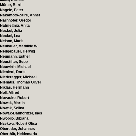
Mütter, Bertl
Nagele, Peter
Nakamoto-Zaire, Annet
Narnhofer, Gregor
Natmeßnig, Anita
Neckel, Julia
Neckel, Lea
Nelson, Marit
Neubauer, Mathilde W.
Neugebauer, Herwig
Neumann, Esther
Neustifter, Sepp
Neuwirth, Michael
Nicoletti, Doris
Niederegger, Michael
Niehaus, Thomas Oliver
Niklas, Hermann
Noll, Alfred
Novacko, Robert
Nowak, Martin
Nowak, Selina
Nowak-Dannoritzer, Ines
Nwobilo, Bibiana
Nzekwu, Robert Olisa
Obereder, Johannes
Oberthür, Heidemaria