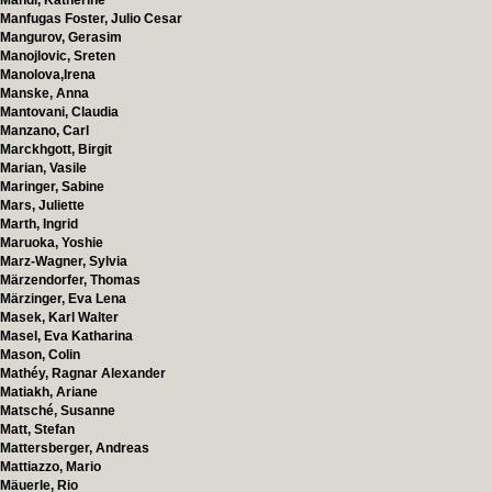
Mandl, Katherine
Manfugas Foster, Julio Cesar
Mangurov, Gerasim
Manojlovic, Sreten
Manolova,Irena
Manske, Anna
Mantovani, Claudia
Manzano, Carl
Marckhgott, Birgit
Marian, Vasile
Maringer, Sabine
Mars, Juliette
Marth, Ingrid
Maruoka, Yoshie
Marz-Wagner, Sylvia
Märzendorfer, Thomas
Märzinger, Eva Lena
Masek, Karl Walter
Masel, Eva Katharina
Mason, Colin
Mathéy, Ragnar Alexander
Matiakh, Ariane
Matsché, Susanne
Matt, Stefan
Mattersberger, Andreas
Mattiazzo, Mario
Mäuerle, Rio