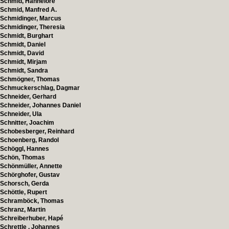
Schmid, Hannelore
Schmid, Manfred A.
Schmidinger, Marcus
Schmidinger, Theresia
Schmidt, Burghart
Schmidt, Daniel
Schmidt, David
Schmidt, Mirjam
Schmidt, Sandra
Schmögner, Thomas
Schmuckerschlag, Dagmar
Schneider, Gerhard
Schneider, Johannes Daniel
Schneider, Ula
Schnitter, Joachim
Schobesberger, Reinhard
Schoenberg, Randol
Schöggl, Hannes
Schön, Thomas
Schönmüller, Annette
Schörghofer, Gustav
Schorsch, Gerda
Schöttle, Rupert
Schramböck, Thomas
Schranz, Martin
Schreiberhuber, Hapé
Schrettle , Johannes