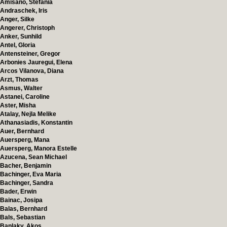
Amisano, Stefania
Andraschek, Iris
Anger, Silke
Angerer, Christoph
Anker, Sunhild
Antel, Gloria
Antensteiner, Gregor
Arbonies Jauregui, Elena
Arcos Vilanova, Diana
Arzt, Thomas
Asmus, Walter
Astanei, Caroline
Aster, Misha
Atalay, Nejla Melike
Athanasiadis, Konstantin
Auer, Bernhard
Auersperg, Mana
Auersperg, Manora Estelle
Azucena, Sean Michael
Bacher, Benjamin
Bachinger, Eva Maria
Bachinger, Sandra
Bader, Erwin
Bainac, Josipa
Balas, Bernhard
Bals, Sebastian
Banlaky, Akos