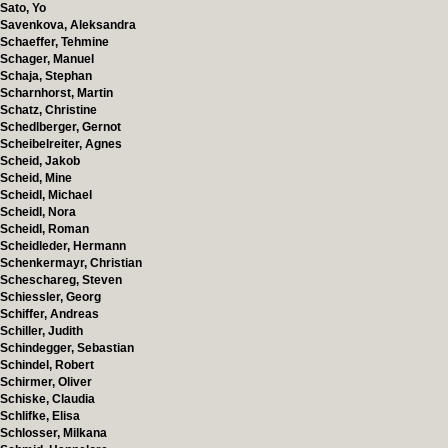
Sato, Yo
Savenkova, Aleksandra
Schaeffer, Tehmine
Schager, Manuel
Schaja, Stephan
Scharnhorst, Martin
Schatz, Christine
Schedlberger, Gernot
Scheibelreiter, Agnes
Scheid, Jakob
Scheid, Mine
Scheidl, Michael
Scheidl, Nora
Scheidl, Roman
Scheidleder, Hermann
Schenkermayr, Christian
Scheschareg, Steven
Schiessler, Georg
Schiffer, Andreas
Schiller, Judith
Schindegger, Sebastian
Schindel, Robert
Schirmer, Oliver
Schiske, Claudia
Schlifke, Elisa
Schlosser, Milkana