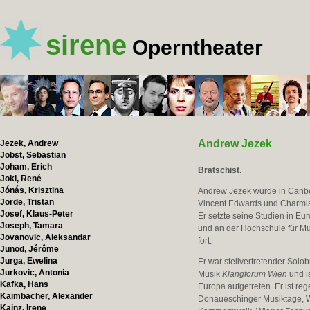
sirene
Operntheater
Andrew Jezek
Jezek, Andrew
Jobst, Sebastian
Joham, Erich
Bratschist.
Jokl, René
Jónás, Krisztina
Andrew Jezek wurde in Canber
Jorde, Tristan
Vincent Edwards und Charmia
Josef, Klaus-Peter
Er setzte seine Studien in E
Joseph, Tamara
und an der Hochschule für Mus
Jovanovic, Aleksandar
fort.
Junod, Jérôme
Jurga, Ewelina
Er war stellvertretender Sol
Jurkovic, Antonia
Musik
Klangforum Wien
und i
Kafka, Hans
Europa aufgetreten. Er ist re
Kaimbacher, Alexander
Donaueschinger Musiktage, Wi
Kainz, Irene