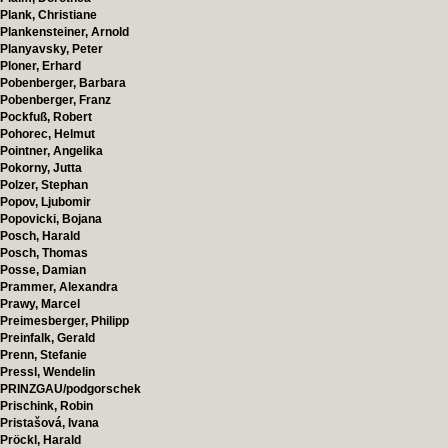
Plank, Christiane
Plankensteiner, Arnold
Planyavsky, Peter
Ploner, Erhard
Pobenberger, Barbara
Pobenberger, Franz
Pockfuß, Robert
Pohorec, Helmut
Pointner, Angelika
Pokorny, Jutta
Polzer, Stephan
Popov, Ljubomir
Popovicki, Bojana
Posch, Harald
Posch, Thomas
Posse, Damian
Prammer, Alexandra
Prawy, Marcel
Preimesberger, Philipp
Preinfalk, Gerald
Prenn, Stefanie
Pressl, Wendelin
PRINZGAU/podgorschek
Prischink, Robin
Pristašová, Ivana
Pröckl, Harald