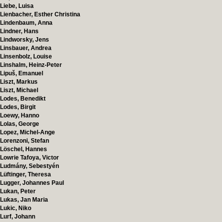
Liebe, Luisa
Lienbacher, Esther Christina
Lindenbaum, Anna
Lindner, Hans
Lindworsky, Jens
Linsbauer, Andrea
Linsenbolz, Louise
Linshalm, Heinz-Peter
Lipuš, Emanuel
Liszt, Markus
Liszt, Michael
Lodes, Benedikt
Lodes, Birgit
Loewy, Hanno
Lolas, George
Lopez, Michel-Ange
Lorenzoni, Stefan
Löschel, Hannes
Lowrie Tafoya, Victor
Ludmány, Sebestyén
Lüftinger, Theresa
Lugger, Johannes Paul
Lukan, Peter
Lukas, Jan Maria
Lukic, Niko
Lurf, Johann