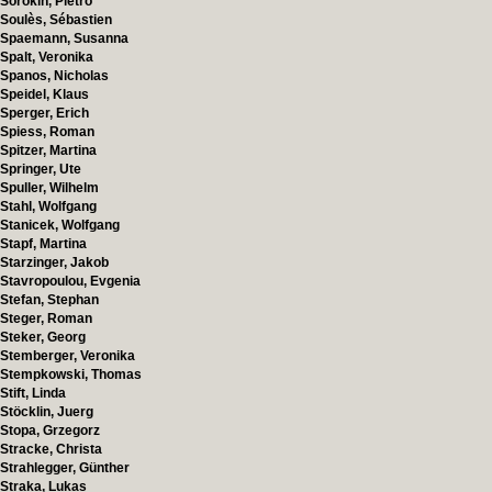
Sorokin, Pietro
Soulès, Sébastien
Spaemann, Susanna
Spalt, Veronika
Spanos, Nicholas
Speidel, Klaus
Sperger, Erich
Spiess, Roman
Spitzer, Martina
Springer, Ute
Spuller, Wilhelm
Stahl, Wolfgang
Stanicek, Wolfgang
Stapf, Martina
Starzinger, Jakob
Stavropoulou, Evgenia
Stefan, Stephan
Steger, Roman
Steker, Georg
Stemberger, Veronika
Stempkowski, Thomas
Stift, Linda
Stöcklin, Juerg
Stopa, Grzegorz
Stracke, Christa
Strahlegger, Günther
Straka, Lukas