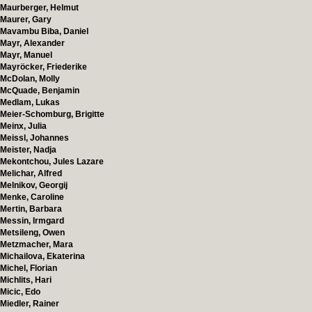
Maurberger, Helmut
Maurer, Gary
Mavambu Biba, Daniel
Mayr, Alexander
Mayr, Manuel
Mayröcker, Friederike
McDolan, Molly
McQuade, Benjamin
Medlam, Lukas
Meier-Schomburg, Brigitte
Meinx, Julia
Meissl, Johannes
Meister, Nadja
Mekontchou, Jules Lazare
Melichar, Alfred
Melnikov, Georgij
Menke, Caroline
Mertin, Barbara
Messin, Irmgard
Metsileng, Owen
Metzmacher, Mara
Michailova, Ekaterina
Michel, Florian
Michlits, Hari
Micic, Edo
Miedler, Rainer