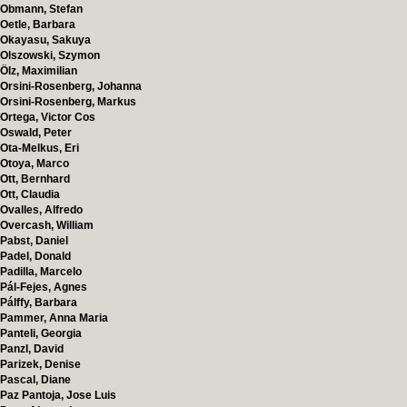
Obmann, Stefan
Oetle, Barbara
Okayasu, Sakuya
Olszowski, Szymon
Ölz, Maximilian
Orsini-Rosenberg, Johanna
Orsini-Rosenberg, Markus
Ortega, Victor Cos
Oswald, Peter
Ota-Melkus, Eri
Otoya, Marco
Ott, Bernhard
Ott, Claudia
Ovalles, Alfredo
Overcash, William
Pabst, Daniel
Padel, Donald
Padilla, Marcelo
Pál-Fejes, Agnes
Pálffy, Barbara
Pammer, Anna Maria
Panteli, Georgia
Panzl, David
Parizek, Denise
Pascal, Diane
Paz Pantoja, Jose Luis