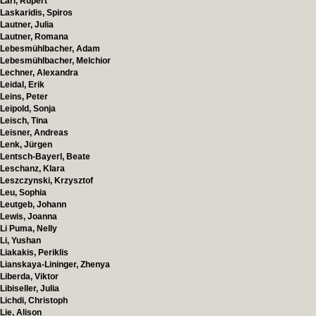
Larl, Rupert
Laskaridis, Spiros
Lautner, Julia
Lautner, Romana
Lebesmühlbacher, Adam
Lebesmühlbacher, Melchior
Lechner, Alexandra
Leidal, Erik
Leins, Peter
Leipold, Sonja
Leisch, Tina
Leisner, Andreas
Lenk, Jürgen
Lentsch-Bayerl, Beate
Leschanz, Klara
Leszczynski, Krzysztof
Leu, Sophia
Leutgeb, Johann
Lewis, Joanna
Li Puma, Nelly
Li, Yushan
Liakakis, Periklis
Lianskaya-Lininger, Zhenya
Liberda, Viktor
Libiseller, Julia
Lichdi, Christoph
Lie, Alison