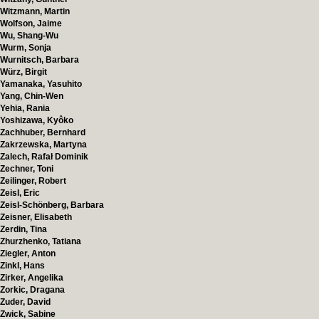
Witzmann, Martin
Wolfson, Jaime
Wu, Shang-Wu
Wurm, Sonja
Wurnitsch, Barbara
Würz, Birgit
Yamanaka, Yasuhito
Yang, Chin-Wen
Yehia, Rania
Yoshizawa, Kyôko
Zachhuber, Bernhard
Zakrzewska, Martyna
Zalech, Rafał Dominik
Zechner, Toni
Zeilinger, Robert
Zeisl, Eric
Zeisl-Schönberg, Barbara
Zeisner, Elisabeth
Zerdin, Tina
Zhurzhenko, Tatiana
Ziegler, Anton
Zinkl, Hans
Zirker, Angelika
Zorkic, Dragana
Zuder, David
Zwick, Sabine