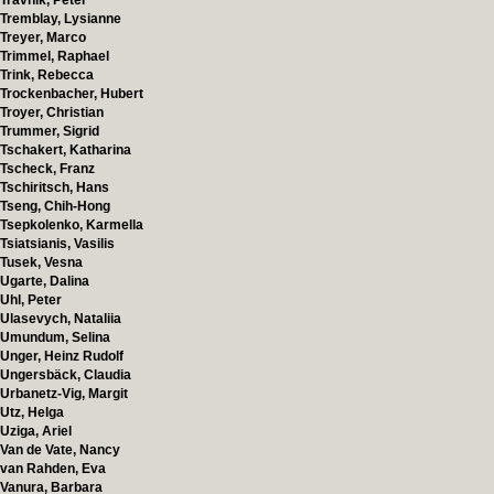
Travnik, Peter
Tremblay, Lysianne
Treyer, Marco
Trimmel, Raphael
Trink, Rebecca
Trockenbacher, Hubert
Troyer, Christian
Trummer, Sigrid
Tschakert, Katharina
Tscheck, Franz
Tschiritsch, Hans
Tseng, Chih-Hong
Tsepkolenko, Karmella
Tsiatsianis, Vasilis
Tusek, Vesna
Ugarte, Dalina
Uhl, Peter
Ulasevych, Nataliia
Umundum, Selina
Unger, Heinz Rudolf
Ungersbäck, Claudia
Urbanetz-Vig, Margit
Utz, Helga
Uziga, Ariel
Van de Vate, Nancy
van Rahden, Eva
Vanura, Barbara