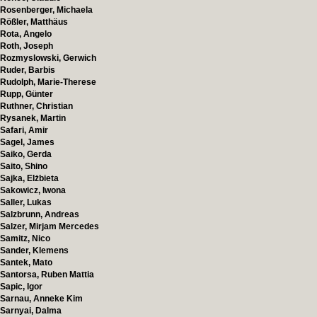
Rosenberger, Michaela
Rößler, Matthäus
Rota, Angelo
Roth, Joseph
Rozmyslowski, Gerwich
Ruder, Barbis
Rudolph, Marie-Therese
Rupp, Günter
Ruthner, Christian
Rysanek, Martin
Safari, Amir
Sagel, James
Saiko, Gerda
Saito, Shino
Sajka, Elżbieta
Sakowicz, Iwona
Saller, Lukas
Salzbrunn, Andreas
Salzer, Mirjam Mercedes
Samitz, Nico
Sander, Klemens
Santek, Mato
Santorsa, Ruben Mattia
Sapic, Igor
Sarnau, Anneke Kim
Sarnyai, Dalma