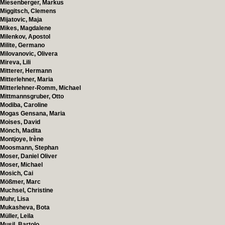
Miesenberger, Markus
Miggitsch, Clemens
Mijatovic, Maja
Mikes, Magdalene
Milenkov, Apostol
Milite, Germano
Milovanovic, Olivera
Mireva, Lili
Mitterer, Hermann
Mitterlehner, Maria
Mitterlehner-Romm, Michael
Mittmannsgruber, Otto
Modiba, Caroline
Mogas Gensana, Maria
Moises, David
Mönch, Madita
Montjoye, Irène
Moosmann, Stephan
Moser, Daniel Oliver
Moser, Michael
Mosich, Cai
Mößmer, Marc
Muchsel, Christine
Muhr, Lisa
Mukasheva, Bota
Müller, Leila
Musil, Bartolo