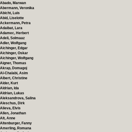
Abado, Marwan
Abermann, Veronika
Abicht, Luis
Abid, Liselotte
Ackermann, Petra
Adaibat, Lara
Adamec, Herbert
Adeli, Solmaaz
Adler, Wolfgang
Aichinger, Edgar
Aichinger, Oskar
Aichinger, Wolfgang
Aigner, Thomas
Akrap, Domagoj
Al-Chalabi, Asim
Albert, Christine
Alder, Kurt
Aldrian, Ida
Aldrian, Lukas
Aleksandrova, Salina
Aleschus, Dirk
Alieva, Elvis
Allen, Jonathan
Alt, Anne
Altenburger, Fanny
Amerling, Romana