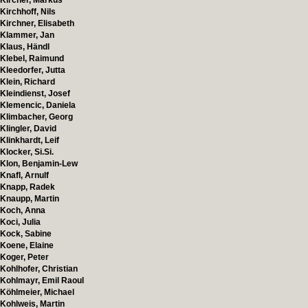
Kircher, Markus
Kirchhoff, Nils
Kirchner, Elisabeth
Klammer, Jan
Klaus, Händl
Klebel, Raimund
Kleedorfer, Jutta
Klein, Richard
Kleindienst, Josef
Klemencic, Daniela
Klimbacher, Georg
Klingler, David
Klinkhardt, Leif
Klocker, Si.Si.
Klon, Benjamin-Lew
Knafl, Arnulf
Knapp, Radek
Knaupp, Martin
Koch, Anna
Koci, Julia
Kock, Sabine
Koene, Elaine
Koger, Peter
Kohlhofer, Christian
Kohlmayr, Emil Raoul
Köhlmeier, Michael
Kohlweis, Martin