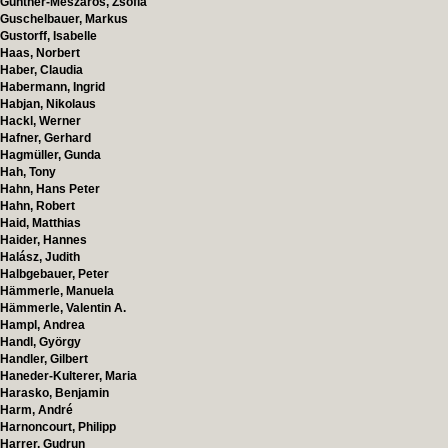
Günther-Mészáros, Zsofia
Guschelbauer, Markus
Gustorff, Isabelle
Haas, Norbert
Haber, Claudia
Habermann, Ingrid
Habjan, Nikolaus
Hackl, Werner
Hafner, Gerhard
Hagmüller, Gunda
Hah, Tony
Hahn, Hans Peter
Hahn, Robert
Haid, Matthias
Haider, Hannes
Halász, Judith
Halbgebauer, Peter
Hämmerle, Manuela
Hämmerle, Valentin A.
Hampl, Andrea
Handl, György
Handler, Gilbert
Haneder-Kulterer, Maria
Harasko, Benjamin
Harm, André
Harnoncourt, Philipp
Harrer, Gudrun