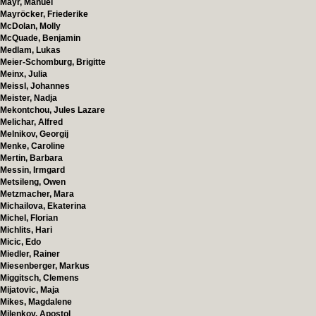
Mayr, Manuel
Mayröcker, Friederike
McDolan, Molly
McQuade, Benjamin
Medlam, Lukas
Meier-Schomburg, Brigitte
Meinx, Julia
Meissl, Johannes
Meister, Nadja
Mekontchou, Jules Lazare
Melichar, Alfred
Melnikov, Georgij
Menke, Caroline
Mertin, Barbara
Messin, Irmgard
Metsileng, Owen
Metzmacher, Mara
Michailova, Ekaterina
Michel, Florian
Michlits, Hari
Micic, Edo
Miedler, Rainer
Miesenberger, Markus
Miggitsch, Clemens
Mijatovic, Maja
Mikes, Magdalene
Milenkov, Apostol