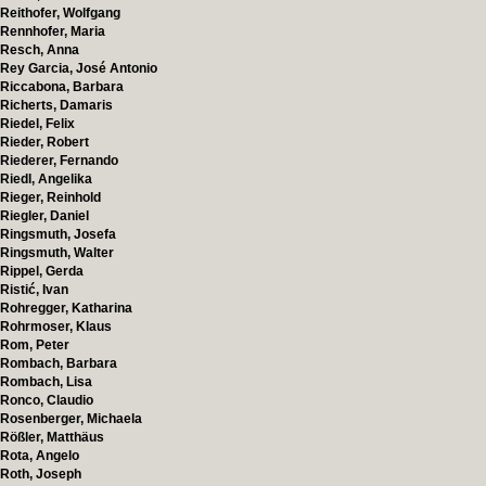
Reithofer, Wolfgang
Rennhofer, Maria
Resch, Anna
Rey Garcia, José Antonio
Riccabona, Barbara
Richerts, Damaris
Riedel, Felix
Rieder, Robert
Riederer, Fernando
Riedl, Angelika
Rieger, Reinhold
Riegler, Daniel
Ringsmuth, Josefa
Ringsmuth, Walter
Rippel, Gerda
Ristić, Ivan
Rohregger, Katharina
Rohrmoser, Klaus
Rom, Peter
Rombach, Barbara
Rombach, Lisa
Ronco, Claudio
Rosenberger, Michaela
Rößler, Matthäus
Rota, Angelo
Roth, Joseph