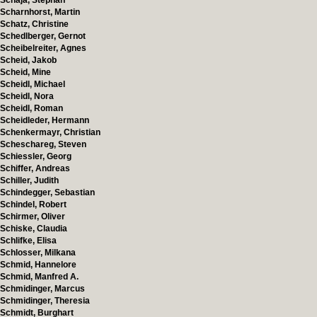
Schaja, Stephan
Scharnhorst, Martin
Schatz, Christine
Schedlberger, Gernot
Scheibelreiter, Agnes
Scheid, Jakob
Scheid, Mine
Scheidl, Michael
Scheidl, Nora
Scheidl, Roman
Scheidleder, Hermann
Schenkermayr, Christian
Scheschareg, Steven
Schiessler, Georg
Schiffer, Andreas
Schiller, Judith
Schindegger, Sebastian
Schindel, Robert
Schirmer, Oliver
Schiske, Claudia
Schlifke, Elisa
Schlosser, Milkana
Schmid, Hannelore
Schmid, Manfred A.
Schmidinger, Marcus
Schmidinger, Theresia
Schmidt, Burghart