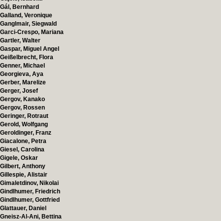
Gál, Bernhard
Galland, Veronique
Ganglmair, Siegwald
Garci-Crespo, Mariana
Gartler, Walter
Gaspar, Miguel Angel
Geißelbrecht, Flora
Genner, Michael
Georgieva, Aya
Gerber, Marelize
Gerger, Josef
Gergov, Kanako
Gergov, Rossen
Geringer, Rotraut
Gerold, Wolfgang
Geroldinger, Franz
Giacalone, Petra
Giesel, Carolina
Gigele, Oskar
Gilbert, Anthony
Gillespie, Alistair
Gimaletdinov, Nikolai
Gindlhumer, Friedrich
Gindlhumer, Gottfried
Glattauer, Daniel
Gneisz-Al-Ani, Bettina