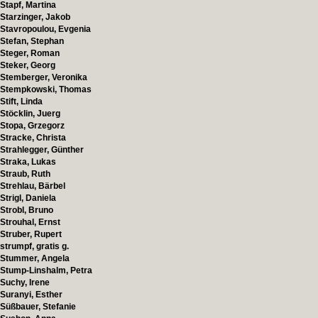
Stapf, Martina
Starzinger, Jakob
Stavropoulou, Evgenia
Stefan, Stephan
Steger, Roman
Steker, Georg
Stemberger, Veronika
Stempkowski, Thomas
Stift, Linda
Stöcklin, Juerg
Stopa, Grzegorz
Stracke, Christa
Strahlegger, Günther
Straka, Lukas
Straub, Ruth
Strehlau, Bärbel
Strigl, Daniela
Strobl, Bruno
Strouhal, Ernst
Struber, Rupert
strumpf, gratis g.
Stummer, Angela
Stump-Linshalm, Petra
Suchy, Irene
Suranyi, Esther
Süßbauer, Stefanie