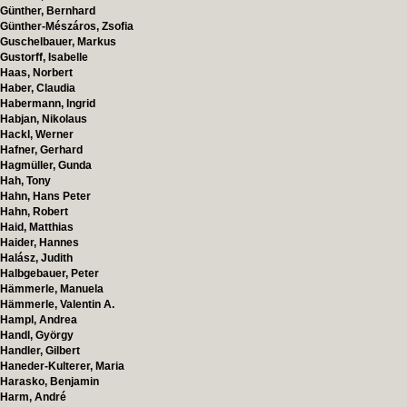
Günther, Bernhard
Günther-Mészáros, Zsofia
Guschelbauer, Markus
Gustorff, Isabelle
Haas, Norbert
Haber, Claudia
Habermann, Ingrid
Habjan, Nikolaus
Hackl, Werner
Hafner, Gerhard
Hagmüller, Gunda
Hah, Tony
Hahn, Hans Peter
Hahn, Robert
Haid, Matthias
Haider, Hannes
Halász, Judith
Halbgebauer, Peter
Hämmerle, Manuela
Hämmerle, Valentin A.
Hampl, Andrea
Handl, György
Handler, Gilbert
Haneder-Kulterer, Maria
Harasko, Benjamin
Harm, André