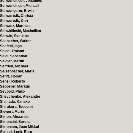
Schwendinger, Johannes
Schwendinger, Michael
Schwengerer, Erwin
Schwertsik, Christa
Schwertsik, Kurt
Schwetz, Matthias
Schwidlinski, Maximilian
Schwin, Svetlana
Seebacher, Walter
Seefeld, Ingo
Seidel, Roland
Seidl, Sebastian
Seidler, Martin
Seifried, Michael
Seisenbacher, Maria
Senft, Florian
Sensi, Roberto
Sepperer, Markus
Seybold, Philip
Shevchenko, Alexander
Shimada, Kanako
Shirakura, Tsugumi
Siewert, Martin
Simon, Alexander
Simoncini, Serena
Simonsen, Joen Mikkel
Simsek-Lenk, Ebru