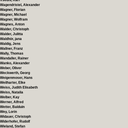
Vsedni, Karl
Wagendristel, Alexander
Wagner, Florian
Wagner, Michael
Wagner, Wolfram
Wagnes, Anton
Walder, Christoph
Walder, Julitta
Waldhör, jana
Waldig, Jens
Wallner, Franz
Wally, Thomas
Wandaller, Rainer
Wanko, Alexander
Weber, Oliver
Weckwerth, Georg
Weigenmoser, Hans
Weilharter, Elke
Weiss, Judith Elisabeth
Weiss, Natalia
Welber, Kay
Werner, Alfred
Wetter, Balduin
Wey, Lorin
Widauer, Christoph
Widerhofer, Rudolf
Wieland, Stefan