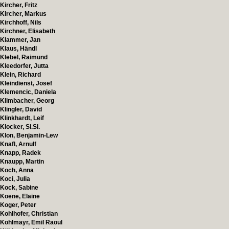
Kircher, Fritz
Kircher, Markus
Kirchhoff, Nils
Kirchner, Elisabeth
Klammer, Jan
Klaus, Händl
Klebel, Raimund
Kleedorfer, Jutta
Klein, Richard
Kleindienst, Josef
Klemencic, Daniela
Klimbacher, Georg
Klingler, David
Klinkhardt, Leif
Klocker, Si.Si.
Klon, Benjamin-Lew
Knafl, Arnulf
Knapp, Radek
Knaupp, Martin
Koch, Anna
Koci, Julia
Kock, Sabine
Koene, Elaine
Koger, Peter
Kohlhofer, Christian
Kohlmayr, Emil Raoul