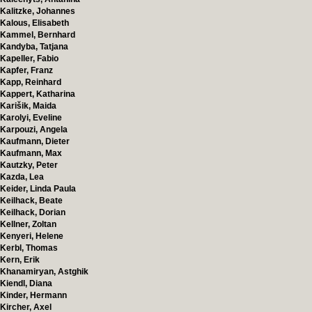
Kalitzke, Johannes
Kalous, Elisabeth
Kammel, Bernhard
Kandyba, Tatjana
Kapeller, Fabio
Kapfer, Franz
Kapp, Reinhard
Kappert, Katharina
Karišik, Maida
Karolyi, Eveline
Karpouzi, Angela
Kaufmann, Dieter
Kaufmann, Max
Kautzky, Peter
Kazda, Lea
Keider, Linda Paula
Keilhack, Beate
Keilhack, Dorian
Kellner, Zoltan
Kenyeri, Helene
Kerbl, Thomas
Kern, Erik
Khanamiryan, Astghik
Kiendl, Diana
Kinder, Hermann
Kircher, Axel