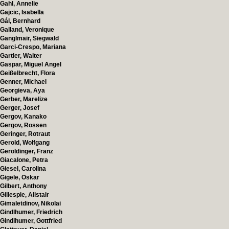
Gahl, Annelie
Gajcic, Isabella
Gál, Bernhard
Galland, Veronique
Ganglmair, Siegwald
Garci-Crespo, Mariana
Gartler, Walter
Gaspar, Miguel Angel
Geißelbrecht, Flora
Genner, Michael
Georgieva, Aya
Gerber, Marelize
Gerger, Josef
Gergov, Kanako
Gergov, Rossen
Geringer, Rotraut
Gerold, Wolfgang
Geroldinger, Franz
Giacalone, Petra
Giesel, Carolina
Gigele, Oskar
Gilbert, Anthony
Gillespie, Alistair
Gimaletdinov, Nikolai
Gindlhumer, Friedrich
Gindlhumer, Gottfried