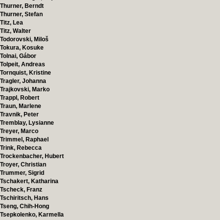
Thurner, Berndt
Thurner, Stefan
Titz, Lea
Titz, Walter
Todorovski, Miloš
Tokura, Kosuke
Tolnai, Gábor
Tolpeit, Andreas
Tornquist, Kristine
Tragler, Johanna
Trajkovski, Marko
Trappl, Robert
Traun, Marlene
Travnik, Peter
Tremblay, Lysianne
Treyer, Marco
Trimmel, Raphael
Trink, Rebecca
Trockenbacher, Hubert
Troyer, Christian
Trummer, Sigrid
Tschakert, Katharina
Tscheck, Franz
Tschiritsch, Hans
Tseng, Chih-Hong
Tsepkolenko, Karmella