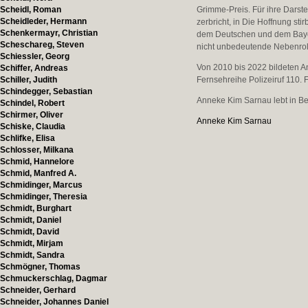
Scheidl, Roman
Grimme-Preis. Für ihre Darst
Scheidleder, Hermann
zerbricht, in Die Hoffnung s
Schenkermayr, Christian
dem Deutschen und dem Bayer
Scheschareg, Steven
nicht unbedeutende Nebenrolle
Schiessler, Georg
Von 2010 bis 2022 bildeten 
Schiffer, Andreas
Schiller, Judith
Fernsehreihe Polizeiruf 110.
Schindegger, Sebastian
Anneke Kim Sarnau lebt in Be
Schindel, Robert
Schirmer, Oliver
Anneke Kim Sarnau
Schiske, Claudia
Schlifke, Elisa
Schlosser, Milkana
Schmid, Hannelore
Schmid, Manfred A.
Schmidinger, Marcus
Schmidinger, Theresia
Schmidt, Burghart
Schmidt, Daniel
Schmidt, David
Schmidt, Mirjam
Schmidt, Sandra
Schmögner, Thomas
Schmuckerschlag, Dagmar
Schneider, Gerhard
Schneider, Johannes Daniel