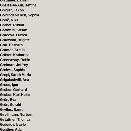
Glattauer, Daniel
Gneisz-Al-Ani, Bettina
Gnigler, Jakob
Goidinger-Koch, Sophia
Gorič, Nika
Görnet, Rudolf
Gottwald, Stefan
Gracova, Lubica
Gradwohl, Brigitte
Graf, Barbara
Gramer, Armin
Gräser, Katharina
Greenaway, Robin
Greiman, Jeffrey
Greiwe, Sophia
Grepl, Sarah Maria
Grigalashvili, Ana
Gross, Igor
Gruber, Gerhard
Gruber, Karl Heinz
Grün, Eva
Grün, Gerald
Gryllus, Samu
Gsellmann, Norbert
Gstättner, Thomas
Guberov, Ivaylo
Günther, Ada