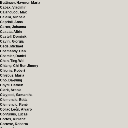
Buttinger, Haymon Maria
Cabak, Vladimir
Calanducci, Max
Calella, Michele
Caprioli, Anna
Carter, Johanna
Casata, Albin
Castell, Dominik
Cavini, Giorgia
Cede, Michael
Chamandy, Dan
Chamier, Daniel
Chen, Ting-Wei
Chiang, Chi-Bun Jimmy
Chionis, Robert
Chlebus, Maria
Cho, Da-yung
Chytil, Cathrin
Clark, Arcola
Claypool, Samantha
Clemencic, Edda
Clemencic, René
Collao León, Alvaro
Confurius, Lucas
Cortes, Kirlianit
Cortese, Roberta