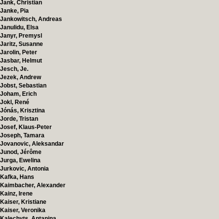
Jank, Christian
Janke, Pia
Jankowitsch, Andreas
Janulidu, Elsa
Janyr, Premysl
Jaritz, Susanne
Jarolin, Peter
Jasbar, Helmut
Jesch, Je.
Jezek, Andrew
Jobst, Sebastian
Joham, Erich
Jokl, René
Jónás, Krisztina
Jorde, Tristan
Josef, Klaus-Peter
Joseph, Tamara
Jovanovic, Aleksandar
Junod, Jérôme
Jurga, Ewelina
Jurkovic, Antonia
Kafka, Hans
Kaimbacher, Alexander
Kainz, Irene
Kaiser, Kristiane
Kaiser, Veronika
Kalechyts, Antanina