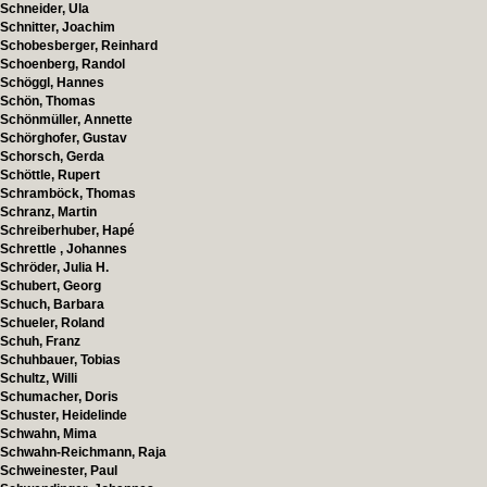
Schneider, Ula
Schnitter, Joachim
Schobesberger, Reinhard
Schoenberg, Randol
Schöggl, Hannes
Schön, Thomas
Schönmüller, Annette
Schörghofer, Gustav
Schorsch, Gerda
Schöttle, Rupert
Schramböck, Thomas
Schranz, Martin
Schreiberhuber, Hapé
Schrettle , Johannes
Schröder, Julia H.
Schubert, Georg
Schuch, Barbara
Schueler, Roland
Schuh, Franz
Schuhbauer, Tobias
Schultz, Willi
Schumacher, Doris
Schuster, Heidelinde
Schwahn, Mima
Schwahn-Reichmann, Raja
Schweinester, Paul