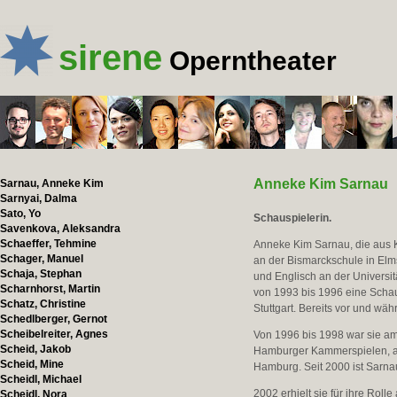
sirene
Operntheater
Anneke Kim Sarnau
Sarnau, Anneke Kim
Sarnyai, Dalma
Sato, Yo
Schauspielerin.
Savenkova, Aleksandra
Schaeffer, Tehmine
Anneke Kim Sarnau, die aus Kl
Schager, Manuel
an der Bismarckschule in El
Schaja, Stephan
und Englisch an der Universit
Scharnhorst, Martin
von 1993 bis 1996 eine Schau
Schatz, Christine
Stuttgart. Bereits vor und wäh
Schedlberger, Gernot
Scheibelreiter, Agnes
Von 1996 bis 1998 war sie am
Scheid, Jakob
Hamburger Kammerspielen, a
Scheid, Mine
Hamburg. Seit 2000 ist Sarna
Scheidl, Michael
2002 erhielt sie für ihre Rol
Scheidl, Nora