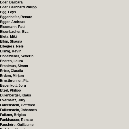
Eder, Barbara
Eder, Bernhard Philipp
Egg, Loys
Eggenhofer, Renate
Egger, Andreas
Eisemann, Paul
Eisenbacher, Eva
Eleta, Miki
Elkin, Shauna
Ellegiers, Nele
Elsnig, Kevin
Endelweber, Severin
Endres, Laura
Erasimus, Simon
Erbar, Claudia
Erdem, Mirjam
Ernstbrunner, Pia
Espenkott, Jörg
Etzel, Philipp
Eulenberger, Klaus
Everhartz, Jury
Falkenstein, Gottfried
Falkenstein, Johannes
Falkner, Brigitta
Fankhauser, Renate
Fauchère, Guillaume