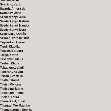
Sushon, Anna
Svetlicic, Karlo
Swardt, Amora de
Sweeney, John
Szederkenyi, Julia
Szederkenyi, Katrina
Szederkenyi, Nandor
Szederkenyi, Nora
Szigetvari, András
Szimán, Imre Kristóf
Tagwerker, Lukas
Tandl, Klaudia
Tanzler, Barbara
Targo, Katrin
Taschwer, Klaus
Tauber, Klaus
Tchapanov, Vladi
Teherani, Kevan
Tellian, Graziella
Thaller, Horst
Theisl, Viktoria
Theissing, Marie
Theissing, Tscho
Thelen, Laura
Theuerkauf, Ernst
Thomas, Tye Maurice
Thomasberger, Sophia