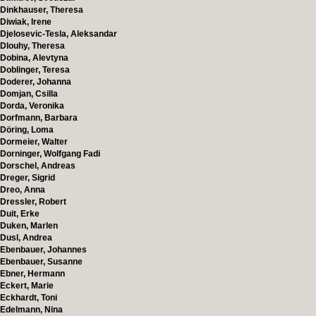
Dinkhauser, Theresa
Diwiak, Irene
Djelosevic-Tesla, Aleksandar
Dlouhy, Theresa
Dobina, Alevtyna
Doblinger, Teresa
Doderer, Johanna
Domjan, Csilla
Dorda, Veronika
Dorfmann, Barbara
Döring, Loma
Dormeier, Walter
Dorninger, Wolfgang Fadi
Dorschel, Andreas
Dreger, Sigrid
Dreo, Anna
Dressler, Robert
Duit, Erke
Duken, Marlen
Dusl, Andrea
Ebenbauer, Johannes
Ebenbauer, Susanne
Ebner, Hermann
Eckert, Marie
Eckhardt, Toni
Edelmann, Nina