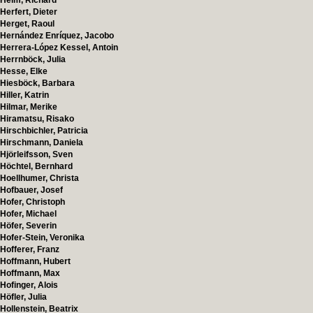
Helm, Richard
Herfert, Dieter
Herget, Raoul
Hernández Enríquez, Jacobo
Herrera-López Kessel, Antoin
Herrnböck, Julia
Hesse, Elke
Hiesböck, Barbara
Hiller, Katrin
Hilmar, Merike
Hiramatsu, Risako
Hirschbichler, Patricia
Hirschmann, Daniela
Hjörleifsson, Sven
Höchtel, Bernhard
Hoellhumer, Christa
Hofbauer, Josef
Hofer, Christoph
Hofer, Michael
Höfer, Severin
Hofer-Stein, Veronika
Hofferer, Franz
Hoffmann, Hubert
Hoffmann, Max
Hofinger, Alois
Höfler, Julia
Hollenstein, Beatrix