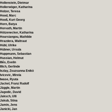
Hollenstein, Dietmar
Hollerwöger, Katharina
Holzer, Teresa
Hood, Marc
Hooß, Kurt Georg
Horn, Batya
Horvath, Martin
Hötzenecker, Katharina
Hoursiangou, Mathilde
Hrazdera, Waltraut
Hübl, Ulrike
Hübner, Ursula
Huppmann, Sebastian
Hussian, Helmut
Illés, Evelin
Illich, Gerlinde
Iszlay, Zsuzsanna Enikö
Ivicevic, Mirela
Iwase, Ryuta
Jackel, Franz Rudolf
Jäggle, Martin
Jagodic, David
Jaksch, Ulli
Jakub, Stina
Jamin, Jens
Janicki, Jan