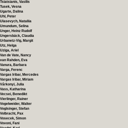
Tsiatsianis, Vasilis
Tusek, Vesna
Ugarte, Dalina
Uhl, Peter
Ulasevych, Nataliia
Umundum, Selina
Unger, Heinz Rudolf
Ungersbäck, Claudia
Urbanetz-Vig, Margit
Utz, Helga
Uziga, Ariel
Van de Vate, Nancy
van Rahden, Eva
Vanura, Barbara
Varga, Ferenc
Vargas Iribar, Mercedes
Vargas Iribar, Miriam
Várkonyi, Julia
Vass, Katharina
Vecsei, Benedikt
Vierlinger, Rainer
Vogelweider, Walter
Voglsinger, Stefan
Volbracht, Pax
Vosecek, Simon
Vovoni, Fani