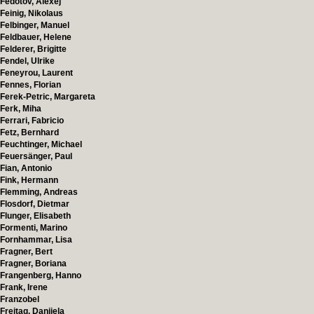
Fedotov, Alexej
Feinig, Nikolaus
Felbinger, Manuel
Feldbauer, Helene
Felderer, Brigitte
Fendel, Ulrike
Feneyrou, Laurent
Fennes, Florian
Ferek-Petric, Margareta
Ferk, Miha
Ferrari, Fabricio
Fetz, Bernhard
Feuchtinger, Michael
Feuersänger, Paul
Fian, Antonio
Fink, Hermann
Flemming, Andreas
Flosdorf, Dietmar
Flunger, Elisabeth
Formenti, Marino
Fornhammar, Lisa
Fragner, Bert
Fragner, Boriana
Frangenberg, Hanno
Frank, Irene
Franzobel
Freitag, Danijela