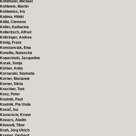
Köhlmeier, Michael
Kohlweis, Martin
Kohlweiss, Iris
Kojima, Hibiki
Kölbl, Clemens
Köller, Katharina
Kolleritsch, Alfred
Költringer, Andrea
König, Franz
Konstanciak, Ewa
Konzilia, Natascha
Kopacinski, Jacqueline
Korak, Sonja
Körber, Anita
Kornaraki, Stamatia
Korner, Marianne
Korner, Silvia
Koschier, Toni
Kosz, Peter
Koutnik, Paul
Koutnik, Pia Unda
Kovač, Iva
Kovaceciv, Kruno
Kovacs, Aladin
Kövesdi, Tibor
Krah, Jörg Ulrich
Kramer, Gerhard