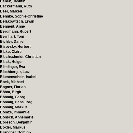
Bebek, Jasmin
Beckermann, Ruth
Beer, Maiken
Behnke, Sophie-Christine
Belakowitsch, Erwin
Bennent, Anne
Bergmann, Rupert
Bernhart, Toni
Bichler, Daniel
Bisovsky, Herbert
Blake, Claire
Blechschmidt, Christian
Bleck, Holger
Blimlinger, Eva
Blochberger, Lutz
Blumenschein, Isabel
Bock, Michael
Bogner, Florian
Böhm, Birgit
Böhmig, Georg
Böhmig, Hans Jörg
Böhmig, Markus
Bomze, Immanuel
Bönsch, Annemarie
Boresch, Benjamin
Boxler, Markus
Brandner, Dominik