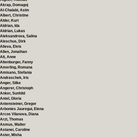
Akrap, Domagoj
Al-Chalabi, Asim
Albert, Christine
Alder, Kurt
Aldrian, Ida
Aldrian, Lukas
Aleksandrova, Salina
Aleschus, Dirk
Alieva, Elvis
Allen, Jonathan
Alt, Anne
Altenburger, Fanny
Amerling, Romana
Amisano, Stefania
Andraschek, Iris
Anger, Silke
Angerer, Christoph
Anker, Sunhild
Antel, Gloria
Antensteiner, Gregor
Arbonies Jauregui, Elena
Arcos Vilanova, Diana
Arzt, Thomas
Asmus, Walter
Astanei, Caroline
Aster, Misha