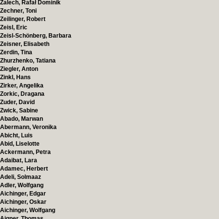
Zalech, Rafał Dominik
Zechner, Toni
Zeilinger, Robert
Zeisl, Eric
Zeisl-Schönberg, Barbara
Zeisner, Elisabeth
Zerdin, Tina
Zhurzhenko, Tatiana
Ziegler, Anton
Zinkl, Hans
Zirker, Angelika
Zorkic, Dragana
Zuder, David
Zwick, Sabine
Abado, Marwan
Abermann, Veronika
Abicht, Luis
Abid, Liselotte
Ackermann, Petra
Adaibat, Lara
Adamec, Herbert
Adeli, Solmaaz
Adler, Wolfgang
Aichinger, Edgar
Aichinger, Oskar
Aichinger, Wolfgang
Aigner, Thomas