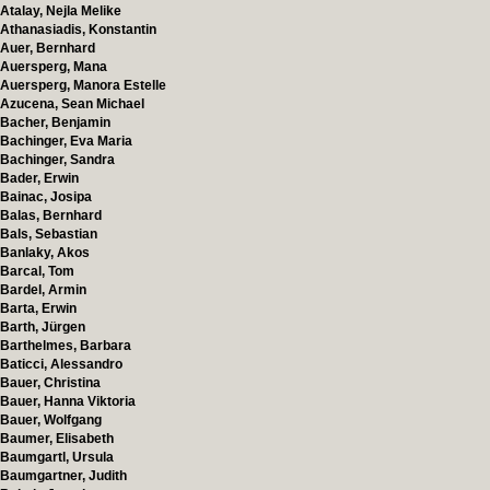
Atalay, Nejla Melike
Athanasiadis, Konstantin
Auer, Bernhard
Auersperg, Mana
Auersperg, Manora Estelle
Azucena, Sean Michael
Bacher, Benjamin
Bachinger, Eva Maria
Bachinger, Sandra
Bader, Erwin
Bainac, Josipa
Balas, Bernhard
Bals, Sebastian
Banlaky, Akos
Barcal, Tom
Bardel, Armin
Barta, Erwin
Barth, Jürgen
Barthelmes, Barbara
Baticci, Alessandro
Bauer, Christina
Bauer, Hanna Viktoria
Bauer, Wolfgang
Baumer, Elisabeth
Baumgartl, Ursula
Baumgartner, Judith