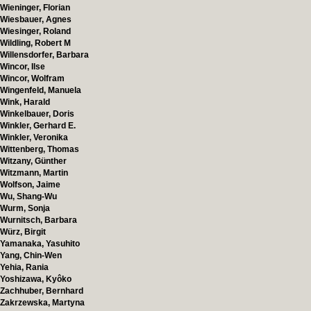
Wieninger, Florian
Wiesbauer, Agnes
Wiesinger, Roland
Wildling, Robert M
Willensdorfer, Barbara
Wincor, Ilse
Wincor, Wolfram
Wingenfeld, Manuela
Wink, Harald
Winkelbauer, Doris
Winkler, Gerhard E.
Winkler, Veronika
Wittenberg, Thomas
Witzany, Günther
Witzmann, Martin
Wolfson, Jaime
Wu, Shang-Wu
Wurm, Sonja
Wurnitsch, Barbara
Würz, Birgit
Yamanaka, Yasuhito
Yang, Chin-Wen
Yehia, Rania
Yoshizawa, Kyôko
Zachhuber, Bernhard
Zakrzewska, Martyna