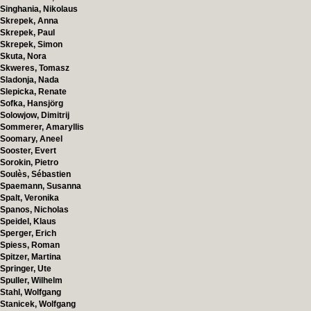
Singhania, Nikolaus
Skrepek, Anna
Skrepek, Paul
Skrepek, Simon
Skuta, Nora
Skweres, Tomasz
Sladonja, Nada
Slepicka, Renate
Sofka, Hansjörg
Solowjow, Dimitrij
Sommerer, Amaryllis
Soomary, Aneel
Sooster, Evert
Sorokin, Pietro
Soulès, Sébastien
Spaemann, Susanna
Spalt, Veronika
Spanos, Nicholas
Speidel, Klaus
Sperger, Erich
Spiess, Roman
Spitzer, Martina
Springer, Ute
Spuller, Wilhelm
Stahl, Wolfgang
Stanicek, Wolfgang