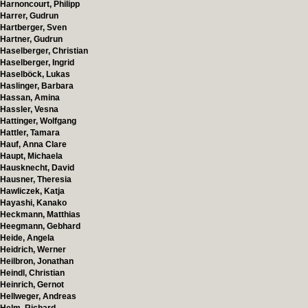
Harnoncourt, Philipp
Harrer, Gudrun
Hartberger, Sven
Hartner, Gudrun
Haselberger, Christian
Haselberger, Ingrid
Haselböck, Lukas
Haslinger, Barbara
Hassan, Amina
Hassler, Vesna
Hattinger, Wolfgang
Hattler, Tamara
Hauf, Anna Clare
Haupt, Michaela
Hausknecht, David
Hausner, Theresia
Hawliczek, Katja
Hayashi, Kanako
Heckmann, Matthias
Heegmann, Gebhard
Heide, Angela
Heidrich, Werner
Heilbron, Jonathan
Heindl, Christian
Heinrich, Gernot
Hellweger, Andreas