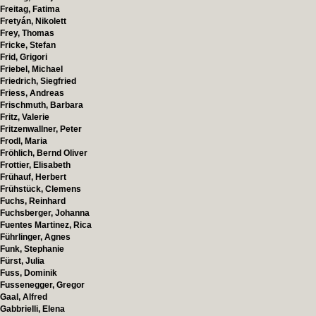
Freitag, Fatima
Fretyán, Nikolett
Frey, Thomas
Fricke, Stefan
Frid, Grigori
Friebel, Michael
Friedrich, Siegfried
Friess, Andreas
Frischmuth, Barbara
Fritz, Valerie
Fritzenwallner, Peter
Frodl, Maria
Fröhlich, Bernd Oliver
Frottier, Elisabeth
Frühauf, Herbert
Frühstück, Clemens
Fuchs, Reinhard
Fuchsberger, Johanna
Fuentes Martinez, Rica
Führlinger, Agnes
Funk, Stephanie
Fürst, Julia
Fuss, Dominik
Fussenegger, Gregor
Gaal, Alfred
Gabbrielli, Elena