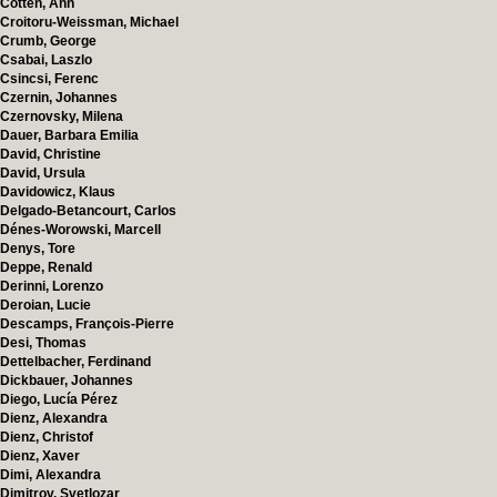
Cotten, Ann
Croitoru-Weissman, Michael
Crumb, George
Csabai, Laszlo
Csincsi, Ferenc
Czernin, Johannes
Czernovsky, Milena
Dauer, Barbara Emilia
David, Christine
David, Ursula
Davidowicz, Klaus
Delgado-Betancourt, Carlos
Dénes-Worowski, Marcell
Denys, Tore
Deppe, Renald
Derinni, Lorenzo
Deroian, Lucie
Descamps, François-Pierre
Desi, Thomas
Dettelbacher, Ferdinand
Dickbauer, Johannes
Diego, Lucía Pérez
Dienz, Alexandra
Dienz, Christof
Dienz, Xaver
Dimi, Alexandra
Dimitrov, Svetlozar