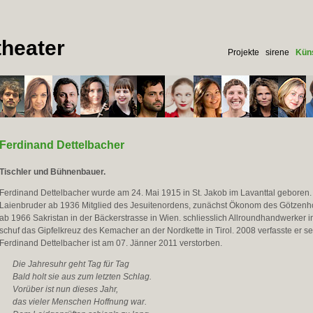
heater
Projekte
sirene
Küns
Ferdinand Dettelbacher
Tischler und Bühnenbauer.
Ferdinand Dettelbacher wurde am 24. Mai 1915 in St. Jakob im Lavanttal geboren. 
Laienbruder ab 1936 Mitglied des Jesuitenordens, zunächst Ökonom des Götzenhof
ab 1966 Sakristan in der Bäckerstrasse in Wien. schliesslich Allroundhandwerker i
schuf das Gipfelkreuz des Kemacher an der Nordkette in Tirol. 2008 verfasste er 
Ferdinand Dettelbacher ist am 07. Jänner 2011 verstorben.
Die Jahresuhr geht Tag für Tag
Bald holt sie aus zum letzten Schlag.
Vorüber ist nun dieses Jahr,
das vieler Menschen Hoffnung war.