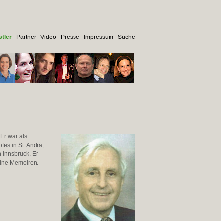
tler
Partner
Video
Presse
Impressum
Suche
Er war als
es in St. Andrä,
n Innsbruck. Er
seine Memoiren.