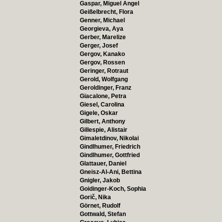
Gaspar, Miguel Angel
Geißelbrecht, Flora
Genner, Michael
Georgieva, Aya
Gerber, Marelize
Gerger, Josef
Gergov, Kanako
Gergov, Rossen
Geringer, Rotraut
Gerold, Wolfgang
Geroldinger, Franz
Giacalone, Petra
Giesel, Carolina
Gigele, Oskar
Gilbert, Anthony
Gillespie, Alistair
Gimaletdinov, Nikolai
Gindlhumer, Friedrich
Gindlhumer, Gottfried
Glattauer, Daniel
Gneisz-Al-Ani, Bettina
Gnigler, Jakob
Goidinger-Koch, Sophia
Gorič, Nika
Görnet, Rudolf
Gottwald, Stefan