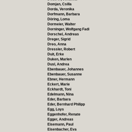
Domjan, Csilla
Dorda, Veronika
Dorfmann, Barbara
Döring, Loma
Dormeier, Walter
Dorninger, Wolfgang Fadi
Dorschel, Andreas
Dreger, Sigrid
Dreo, Anna
Dressler, Robert
Duit, Erke
Duken, Marlen
Dusl, Andrea
Ebenbauer, Johannes
Ebenbauer, Susanne
Ebner, Hermann
Eckert, Marie
Eckhardt, Toni
Edelmann, Nina
Eder, Barbara
Eder, Bernhard Philipp
Egg, Loys
Eggenhofer, Renate
Egger, Andreas
Eisemann, Paul
Eisenbacher, Eva