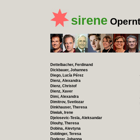
sirene
Opernt
Dettelbacher, Ferdinand
Dickbauer, Johannes
Diego, Lucía Pérez
Dienz, Alexandra
Dienz, Christof
Dienz, Xaver
Dimi, Alexandra
Dimitrov, Svetlozar
Dinkhauser, Theresa
Diwiak, Irene
Djelosevic-Tesla, Aleksandar
Dlouhy, Theresa
Dobina, Alevtyna
Doblinger, Teresa
Doderer, Johanna