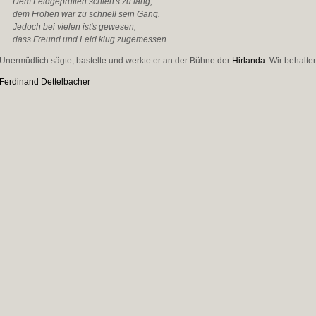
Dem Leidgeprüften schien's zu lang,
dem Frohen war zu schnell sein Gang.
Jedoch bei vielen ist's gewesen,
dass Freund und Leid klug zugemessen.
Unermüdlich sägte, bastelte und werkte er an der Bühne der
Hirlanda
. Wir behalte
Ferdinand Dettelbacher