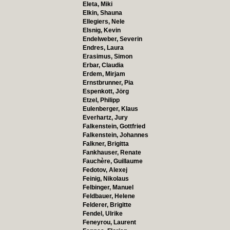
Eleta, Miki
Elkin, Shauna
Ellegiers, Nele
Elsnig, Kevin
Endelweber, Severin
Endres, Laura
Erasimus, Simon
Erbar, Claudia
Erdem, Mirjam
Ernstbrunner, Pia
Espenkott, Jörg
Etzel, Philipp
Eulenberger, Klaus
Everhartz, Jury
Falkenstein, Gottfried
Falkenstein, Johannes
Falkner, Brigitta
Fankhauser, Renate
Fauchère, Guillaume
Fedotov, Alexej
Feinig, Nikolaus
Felbinger, Manuel
Feldbauer, Helene
Felderer, Brigitte
Fendel, Ulrike
Feneyrou, Laurent