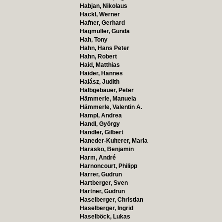
Habjan, Nikolaus
Hackl, Werner
Hafner, Gerhard
Hagmüller, Gunda
Hah, Tony
Hahn, Hans Peter
Hahn, Robert
Haid, Matthias
Haider, Hannes
Halász, Judith
Halbgebauer, Peter
Hämmerle, Manuela
Hämmerle, Valentin A.
Hampl, Andrea
Handl, György
Handler, Gilbert
Haneder-Kulterer, Maria
Harasko, Benjamin
Harm, André
Harnoncourt, Philipp
Harrer, Gudrun
Hartberger, Sven
Hartner, Gudrun
Haselberger, Christian
Haselberger, Ingrid
Haselböck, Lukas