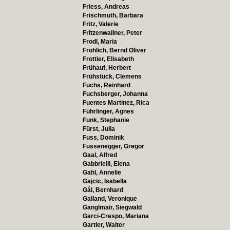
Friess, Andreas
Frischmuth, Barbara
Fritz, Valerie
Fritzenwallner, Peter
Frodl, Maria
Fröhlich, Bernd Oliver
Frottier, Elisabeth
Frühauf, Herbert
Frühstück, Clemens
Fuchs, Reinhard
Fuchsberger, Johanna
Fuentes Martinez, Rica
Führlinger, Agnes
Funk, Stephanie
Fürst, Julia
Fuss, Dominik
Fussenegger, Gregor
Gaal, Alfred
Gabbrielli, Elena
Gahl, Annelie
Gajcic, Isabella
Gál, Bernhard
Galland, Veronique
Ganglmair, Siegwald
Garci-Crespo, Mariana
Gartler, Walter