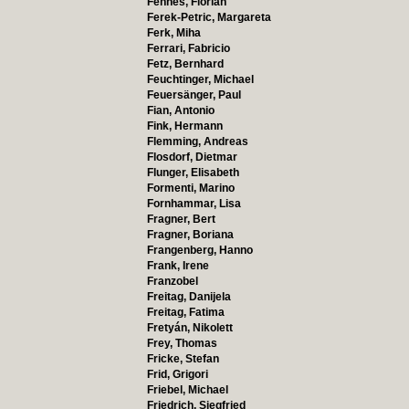
Fennes, Florian
Ferek-Petric, Margareta
Ferk, Miha
Ferrari, Fabricio
Fetz, Bernhard
Feuchtinger, Michael
Feuersänger, Paul
Fian, Antonio
Fink, Hermann
Flemming, Andreas
Flosdorf, Dietmar
Flunger, Elisabeth
Formenti, Marino
Fornhammar, Lisa
Fragner, Bert
Fragner, Boriana
Frangenberg, Hanno
Frank, Irene
Franzobel
Freitag, Danijela
Freitag, Fatima
Fretyán, Nikolett
Frey, Thomas
Fricke, Stefan
Frid, Grigori
Friebel, Michael
Friedrich, Siegfried