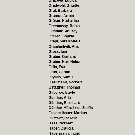
Gracova, Lubica
Gradwohl, Brigitte
Graf, Barbara
Gramer, Armin
Gräser, Katharina
Greenaway, Robin
Greiman, Jeffrey
Greiwe, Sophia
Grepl, Sarah Maria
Grigalashvili, Ana
Gross, Igor
Gruber, Gerhard
Gruber, Karl Heinz
Grün, Eva
Grün, Gerald
Gryllus, Samu
Gsellmann, Norbert
Gstättner, Thomas
Guberov, Ivaylo
Günther, Ada
Günther, Bernhard
Günther-Mészáros, Zsofia
Guschelbauer, Markus
Gustorff, Isabelle
Haas, Norbert
Haber, Claudia
Habermann, Ingrid